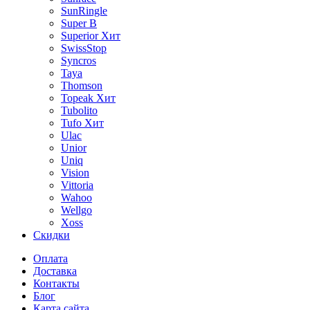
SunRingle
Super B
Superior
Хит
SwissStop
Syncros
Taya
Thomson
Topeak
Хит
Tubolito
Tufo
Хит
Ulac
Unior
Uniq
Vision
Vittoria
Wahoo
Wellgo
Xoss
Скидки
Оплата
Доставка
Контакты
Блог
Карта сайта