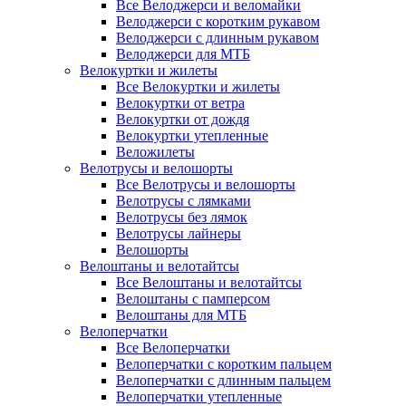
Все Велоджерси и веломайки
Велоджерси с коротким рукавом
Велоджерси с длинным рукавом
Велоджерси для МТБ
Велокуртки и жилеты
Все Велокуртки и жилеты
Велокуртки от ветра
Велокуртки от дождя
Велокуртки утепленные
Веложилеты
Велотрусы и велошорты
Все Велотрусы и велошорты
Велотрусы с лямками
Велотрусы без лямок
Велотрусы лайнеры
Велошорты
Велоштаны и велотайтсы
Все Велоштаны и велотайтсы
Велоштаны с памперсом
Велоштаны для МТБ
Велоперчатки
Все Велоперчатки
Велоперчатки с коротким пальцем
Велоперчатки с длинным пальцем
Велоперчатки утепленные