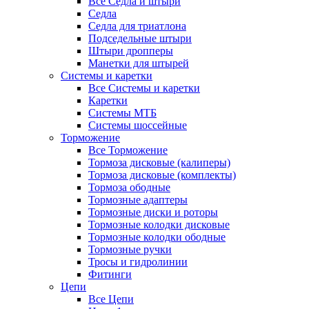
Все Седла и штыри
Седла
Седла для триатлона
Подседельные штыри
Штыри дропперы
Манетки для штырей
Системы и каретки
Все Системы и каретки
Каретки
Системы МТБ
Системы шоссейные
Торможение
Все Торможение
Тормоза дисковые (калиперы)
Тормоза дисковые (комплекты)
Тормоза ободные
Тормозные адаптеры
Тормозные диски и роторы
Тормозные колодки дисковые
Тормозные колодки ободные
Тормозные ручки
Тросы и гидролинии
Фитинги
Цепи
Все Цепи