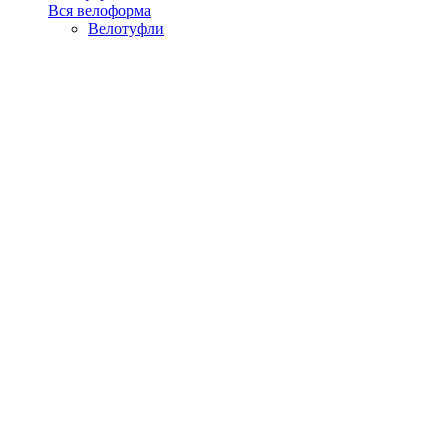
Вся велоформа
Велотуфли