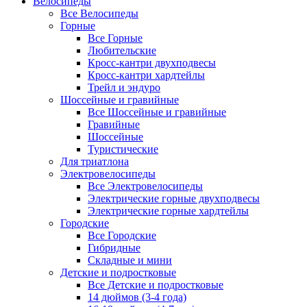
Велосипеды
Все Велосипеды
Горные
Все Горные
Любительские
Кросс-кантри двухподвесы
Кросс-кантри хардтейлы
Трейл и эндуро
Шоссейные и гравийные
Все Шоссейные и гравийные
Гравийные
Шоссейные
Туристические
Для триатлона
Электровелосипеды
Все Электровелосипеды
Электрические горные двухподвесы
Электрические горные хардтейлы
Городские
Все Городские
Гибридные
Складные и мини
Детские и подростковые
Все Детские и подростковые
14 дюймов (3-4 года)