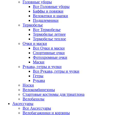
Головные уборы
Все Головные уборы
Баффы и повязки
Велокепки и шапки
Подшлемники
Термобелье
Все Термобелье
Термобелье летнее
Термобелье теплое
Очки и маски
Все Очки и маски
Спортивные очки
Фотохромные очки
Маски
Рукава, гетры и чулки
Все Рукава, гетры и чулки
Гетры
Рукава
Носки
Велокомбинезоны
Стартовые костюмы для триатлона
Велобахилы
Аксессуары
Все Аксессуары
Велобагажники и корзины