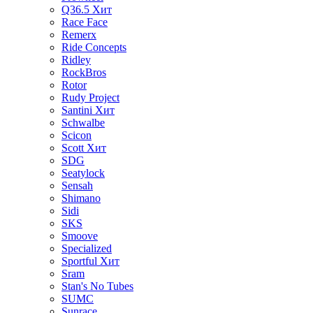
Q36.5
Хит
Race Face
Remerx
Ride Concepts
Ridley
RockBros
Rotor
Rudy Project
Santini
Хит
Schwalbe
Scicon
Scott
Хит
SDG
Seatylock
Sensah
Shimano
Sidi
SKS
Smoove
Specialized
Sportful
Хит
Sram
Stan's No Tubes
SUMC
Sunrace