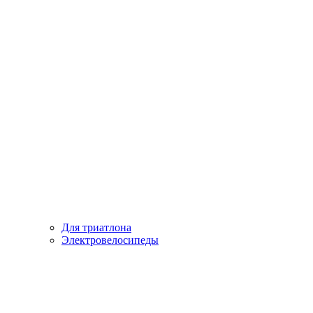
Для триатлона
Электровелосипеды