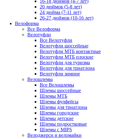
16-18 дюймов (4-7 лет)
20 дюймов (5-8 лет)
24 дюйма (7-11 лет)
26-27 дюймов (10-16 лет)
Велоформа
Все Велоформа
Велотуфли
Все Велотуфли
Велотуфли шоссейные
Велотуфли МТБ контактные
Велотуфли МТБ плоские
Велотуфли для туризма
Велотуфли для триатлона
Велотуфли зимние
Велошлемы
Все Велошлемы
Шлемы шоссейные
Шлемы МТБ
Шлемы фулфейсы
Шлемы для триатлона
Шлемы городские
Шлемы детские
Шлемы подростковые
Шлемы с MIPS
Велоджерси и веломайки