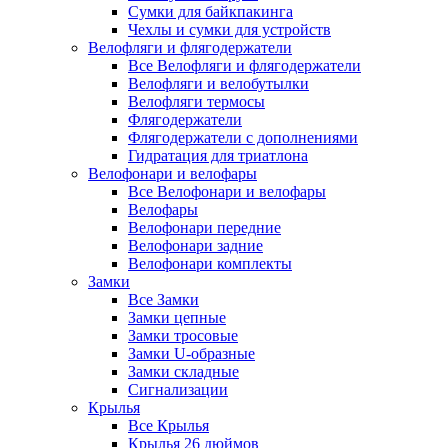
Сумки для байкпакинга
Чехлы и сумки для устройств
Велофляги и флягодержатели
Все Велофляги и флягодержатели
Велофляги и велобутылки
Велофляги термосы
Флягодержатели
Флягодержатели с дополнениями
Гидратация для триатлона
Велофонари и велофары
Все Велофонари и велофары
Велофары
Велофонари передние
Велофонари задние
Велофонари комплекты
Замки
Все Замки
Замки цепные
Замки тросовые
Замки U-образные
Замки складные
Сигнализации
Крылья
Все Крылья
Крылья 26 дюймов