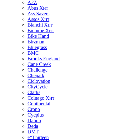
A2Z
Abus
Хит
Ass Savers
Assos
Хит
Bianchi
Хит
Biemme
Хит
Bike Hand
Birzman
Bluegrass
BMC
Brooks England
Cane Creek
Challenge
Chepark
Ciclovation
CityCycle
Clarks
Colnago
Хит
Continental
Crono
Cycplus
Dahon
Deda
DMT
e*Thirteen