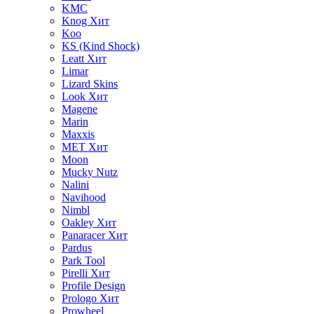
KMC
Knog
Хит
Koo
KS (Kind Shock)
Leatt
Хит
Limar
Lizard Skins
Look
Хит
Magene
Marin
Maxxis
MET
Хит
Moon
Mucky Nutz
Nalini
Navihood
Nimbl
Oakley
Хит
Panaracer
Хит
Pardus
Park Tool
Pirelli
Хит
Profile Design
Prologo
Хит
Prowheel