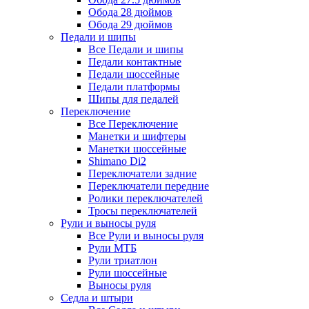
Обода 28 дюймов
Обода 29 дюймов
Педали и шипы
Все Педали и шипы
Педали контактные
Педали шоссейные
Педали платформы
Шипы для педалей
Переключение
Все Переключение
Манетки и шифтеры
Манетки шоссейные
Shimano Di2
Переключатели задние
Переключатели передние
Ролики переключателей
Тросы переключателей
Рули и выносы руля
Все Рули и выносы руля
Рули МТБ
Рули триатлон
Рули шоссейные
Выносы руля
Седла и штыри