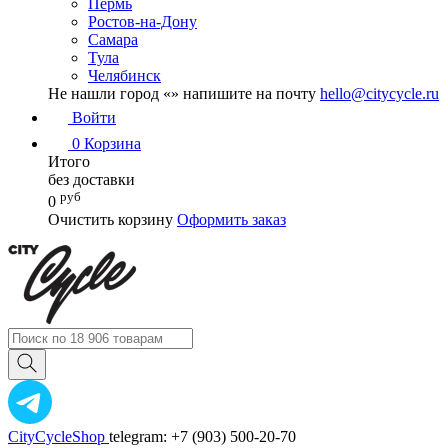
Пермь
Ростов-на-Дону
Самара
Тула
Челябинск
Не нашли город «
» напишите на почту
hello@citycycle.ru
Войти
0
Корзина
Итого
без доставки
руб
0
Очистить корзину
Оформить заказ
CityCycleShop
telegram: +7 (903) 500-20-70