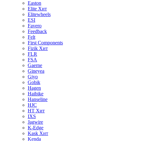
Easton
Elite
Хит
Elitewheels
ESI
Favero
Feedback
Felt
First Components
Fizik
Хит
FLR
FSA
Gaerne
Gineyea
Giyo
Gobik
Hagen
Haibike
Hanseline
HJC
HT
Хит
IXS
Jagwire
K-Edge
Kask
Хит
Kenda