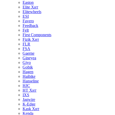
Easton
Elite
Хит
Elitewheels
ESI
Favero
Feedback
Felt
First Components
Fizik
Хит
FLR
FSA
Gaerne
Gineyea
Giyo
Gobik
Hagen
Haibike
Hanseline
HJC
HT
Хит
IXS
Jagwire
K-Edge
Kask
Хит
Kenda