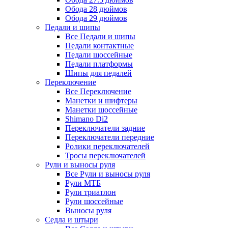
Обода 28 дюймов
Обода 29 дюймов
Педали и шипы
Все Педали и шипы
Педали контактные
Педали шоссейные
Педали платформы
Шипы для педалей
Переключение
Все Переключение
Манетки и шифтеры
Манетки шоссейные
Shimano Di2
Переключатели задние
Переключатели передние
Ролики переключателей
Тросы переключателей
Рули и выносы руля
Все Рули и выносы руля
Рули МТБ
Рули триатлон
Рули шоссейные
Выносы руля
Седла и штыри