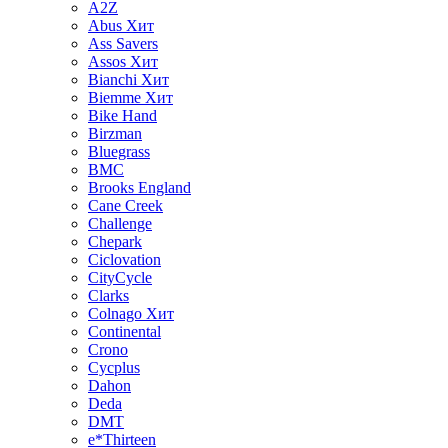
A2Z
Abus
Хит
Ass Savers
Assos
Хит
Bianchi
Хит
Biemme
Хит
Bike Hand
Birzman
Bluegrass
BMC
Brooks England
Cane Creek
Challenge
Chepark
Ciclovation
CityCycle
Clarks
Colnago
Хит
Continental
Crono
Cycplus
Dahon
Deda
DMT
e*Thirteen