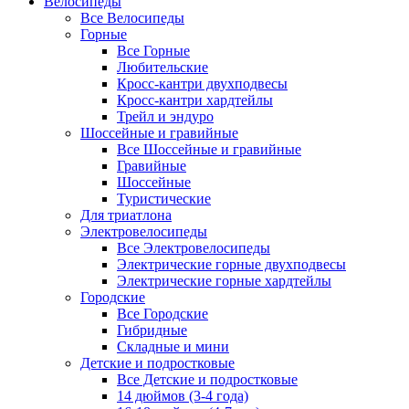
Велосипеды
Все Велосипеды
Горные
Все Горные
Любительские
Кросс-кантри двухподвесы
Кросс-кантри хардтейлы
Трейл и эндуро
Шоссейные и гравийные
Все Шоссейные и гравийные
Гравийные
Шоссейные
Туристические
Для триатлона
Электровелосипеды
Все Электровелосипеды
Электрические горные двухподвесы
Электрические горные хардтейлы
Городские
Все Городские
Гибридные
Складные и мини
Детские и подростковые
Все Детские и подростковые
14 дюймов (3-4 года)