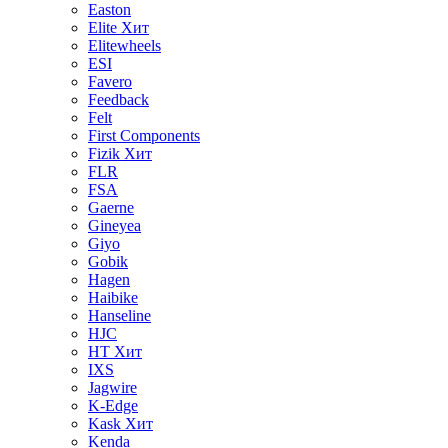
Easton
Elite
Хит
Elitewheels
ESI
Favero
Feedback
Felt
First Components
Fizik
Хит
FLR
FSA
Gaerne
Gineyea
Giyo
Gobik
Hagen
Haibike
Hanseline
HJC
HT
Хит
IXS
Jagwire
K-Edge
Kask
Хит
Kenda