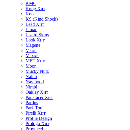
KMC
Knog
Хит
Koo
KS (Kind Shock)
Leatt
Хит
Limar
Lizard Skins
Look
Хит
Magene
Marin
Maxxis
MET
Хит
Moon
Mucky Nutz
Nalini
Navihood
Nimbl
Oakley
Хит
Panaracer
Хит
Pardus
Park Tool
Pirelli
Хит
Profile Design
Prologo
Хит
Prowheel