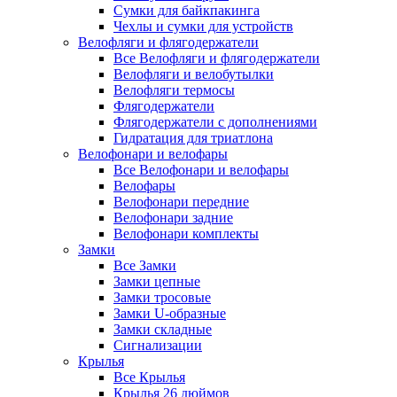
Сумки для байкпакинга
Чехлы и сумки для устройств
Велофляги и флягодержатели
Все Велофляги и флягодержатели
Велофляги и велобутылки
Велофляги термосы
Флягодержатели
Флягодержатели с дополнениями
Гидратация для триатлона
Велофонари и велофары
Все Велофонари и велофары
Велофары
Велофонари передние
Велофонари задние
Велофонари комплекты
Замки
Все Замки
Замки цепные
Замки тросовые
Замки U-образные
Замки складные
Сигнализации
Крылья
Все Крылья
Крылья 26 дюймов