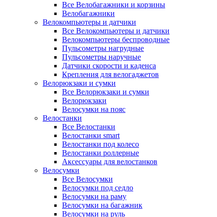
Все Велобагажники и корзины
Велобагажники
Велокомпьютеры и датчики
Все Велокомпьютеры и датчики
Велокомпьютеры беспроводные
Пульсометры нагрудные
Пульсометры наручные
Датчики скорости и каденса
Крепления для велогаджетов
Велорюкзаки и сумки
Все Велорюкзаки и сумки
Велорюкзаки
Велосумки на пояс
Велостанки
Все Велостанки
Велостанки smart
Велостанки под колесо
Велостанки роллерные
Аксессуары для велостанков
Велосумки
Все Велосумки
Велосумки под седло
Велосумки на раму
Велосумки на багажник
Велосумки на руль