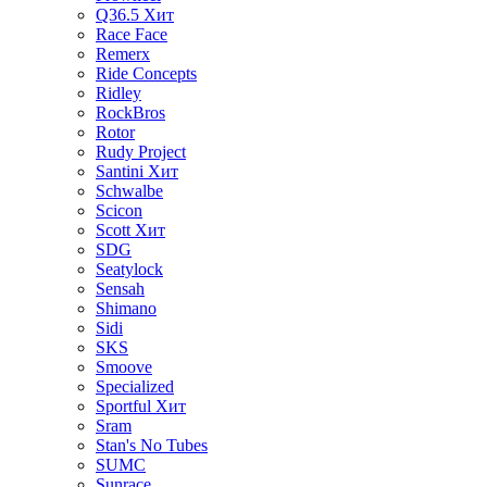
Q36.5
Хит
Race Face
Remerx
Ride Concepts
Ridley
RockBros
Rotor
Rudy Project
Santini
Хит
Schwalbe
Scicon
Scott
Хит
SDG
Seatylock
Sensah
Shimano
Sidi
SKS
Smoove
Specialized
Sportful
Хит
Sram
Stan's No Tubes
SUMC
Sunrace