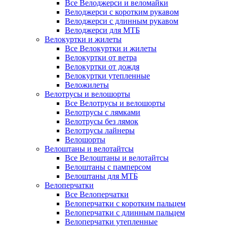
Все Велоджерси и веломайки
Велоджерси с коротким рукавом
Велоджерси с длинным рукавом
Велоджерси для МТБ
Велокуртки и жилеты
Все Велокуртки и жилеты
Велокуртки от ветра
Велокуртки от дождя
Велокуртки утепленные
Веложилеты
Велотрусы и велошорты
Все Велотрусы и велошорты
Велотрусы с лямками
Велотрусы без лямок
Велотрусы лайнеры
Велошорты
Велоштаны и велотайтсы
Все Велоштаны и велотайтсы
Велоштаны с памперсом
Велоштаны для МТБ
Велоперчатки
Все Велоперчатки
Велоперчатки с коротким пальцем
Велоперчатки с длинным пальцем
Велоперчатки утепленные