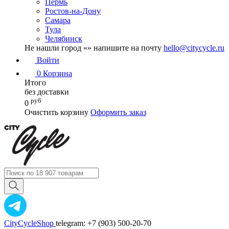
Пермь
Ростов-на-Дону
Самара
Тула
Челябинск
Не нашли город «
» напишите на почту
hello@citycycle.ru
Войти
0
Корзина
Итого
без доставки
руб
0
Очистить корзину
Оформить заказ
CityCycleShop
telegram: +7 (903) 500-20-70