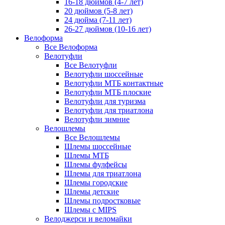
16-18 дюймов (4-7 лет)
20 дюймов (5-8 лет)
24 дюйма (7-11 лет)
26-27 дюймов (10-16 лет)
Велоформа
Все Велоформа
Велотуфли
Все Велотуфли
Велотуфли шоссейные
Велотуфли МТБ контактные
Велотуфли МТБ плоские
Велотуфли для туризма
Велотуфли для триатлона
Велотуфли зимние
Велошлемы
Все Велошлемы
Шлемы шоссейные
Шлемы МТБ
Шлемы фулфейсы
Шлемы для триатлона
Шлемы городские
Шлемы детские
Шлемы подростковые
Шлемы с MIPS
Велоджерси и веломайки