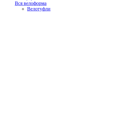
Вся велоформа
Велотуфли