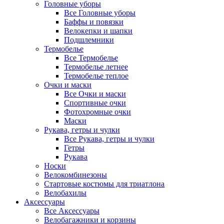
Головные уборы
Все Головные уборы
Баффы и повязки
Велокепки и шапки
Подшлемники
Термобелье
Все Термобелье
Термобелье летнее
Термобелье теплое
Очки и маски
Все Очки и маски
Спортивные очки
Фотохромные очки
Маски
Рукава, гетры и чулки
Все Рукава, гетры и чулки
Гетры
Рукава
Носки
Велокомбинезоны
Стартовые костюмы для триатлона
Велобахилы
Аксессуары
Все Аксессуары
Велобагажники и корзины