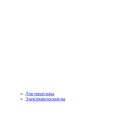
Для триатлона
Электровелосипеды