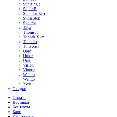
SunRingle
Super B
Superior
Хит
SwissStop
Syncros
Taya
Thomson
Topeak
Хит
Tubolito
Tufo
Хит
Ulac
Unior
Uniq
Vision
Vittoria
Wahoo
Wellgo
Xoss
Скидки
Оплата
Доставка
Контакты
Блог
Карта сайта