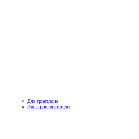
Для триатлона
Электровелосипеды