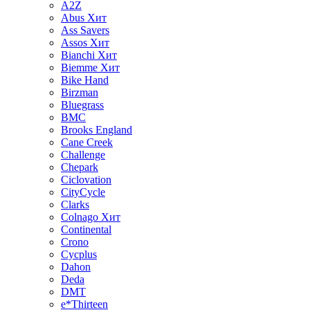
A2Z
Abus
Хит
Ass Savers
Assos
Хит
Bianchi
Хит
Biemme
Хит
Bike Hand
Birzman
Bluegrass
BMC
Brooks England
Cane Creek
Challenge
Chepark
Ciclovation
CityCycle
Clarks
Colnago
Хит
Continental
Crono
Cycplus
Dahon
Deda
DMT
e*Thirteen