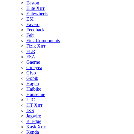
Easton
Elite
Хит
Elitewheels
ESI
Favero
Feedback
Felt
First Components
Fizik
Хит
FLR
FSA
Gaerne
Gineyea
Giyo
Gobik
Hagen
Haibike
Hanseline
HJC
HT
Хит
IXS
Jagwire
K-Edge
Kask
Хит
Kenda