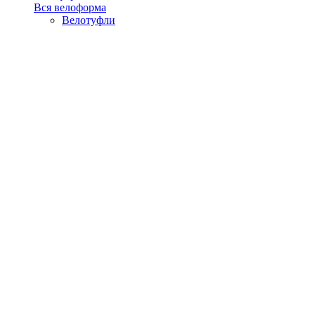
Вся велоформа
Велотуфли