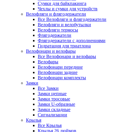
Сумки для байкпакинга
Чехлы и сумки для устройств
Велофляги и флягодержатели
Все Велофляги и флягодержатели
Велофляги и велобутылки
Велофляги термосы
Флягодержатели
Флягодержатели с дополнениями
Гидратация для триатлона
Велофонари и велофары
Все Велофонари и велофары
Велофары
Велофонари передние
Велофонари задние
Велофонари комплекты
Замки
Все Замки
Замки цепные
Замки тросовые
Замки U-образные
Замки складные
Сигнализации
Крылья
Все Крылья
Крылья 26 дюймов