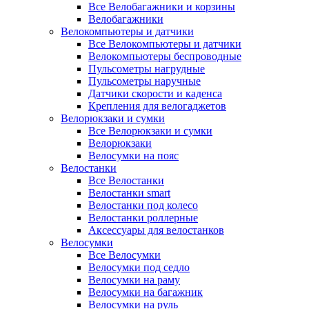
Все Велобагажники и корзины
Велобагажники
Велокомпьютеры и датчики
Все Велокомпьютеры и датчики
Велокомпьютеры беспроводные
Пульсометры нагрудные
Пульсометры наручные
Датчики скорости и каденса
Крепления для велогаджетов
Велорюкзаки и сумки
Все Велорюкзаки и сумки
Велорюкзаки
Велосумки на пояс
Велостанки
Все Велостанки
Велостанки smart
Велостанки под колесо
Велостанки роллерные
Аксессуары для велостанков
Велосумки
Все Велосумки
Велосумки под седло
Велосумки на раму
Велосумки на багажник
Велосумки на руль