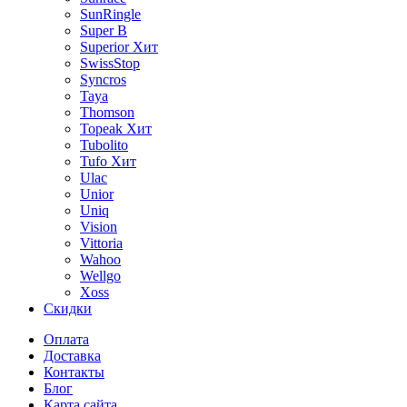
SunRingle
Super B
Superior
Хит
SwissStop
Syncros
Taya
Thomson
Topeak
Хит
Tubolito
Tufo
Хит
Ulac
Unior
Uniq
Vision
Vittoria
Wahoo
Wellgo
Xoss
Скидки
Оплата
Доставка
Контакты
Блог
Карта сайта