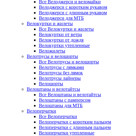
Все Велоджерси и веломайки
Велоджерси с коротким рукавом
Велоджерси с длинным рукавом
Велоджерси для МТБ
Велокуртки и жилеты
Все Велокуртки и жилеты
Велокуртки от ветра
Велокуртки от дождя
Велокуртки утепленные
Веложилеты
Велотрусы и велошорты
Все Велотрусы и велошорты
Велотрусы с лямками
Велотрусы без лямок
Велотрусы лайнеры
Велошорты
Велоштаны и велотайтсы
Все Велоштаны и велотайтсы
Велоштаны с памперсом
Велоштаны для МТБ
Велоперчатки
Все Велоперчатки
Велоперчатки с коротким пальцем
Велоперчатки с длинным пальцем
Велоперчатки утепленные