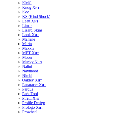
KMC
Knog
Хит
Koo
KS (Kind Shock)
Leatt
Хит
Limar
Lizard Skins
Look
Хит
Magene
Marin
Maxxis
MET
Хит
Moon
Mucky Nutz
Nalini
Navihood
Nimbl
Oakley
Хит
Panaracer
Хит
Pardus
Park Tool
Pirelli
Хит
Profile Design
Prologo
Хит
Prowheel