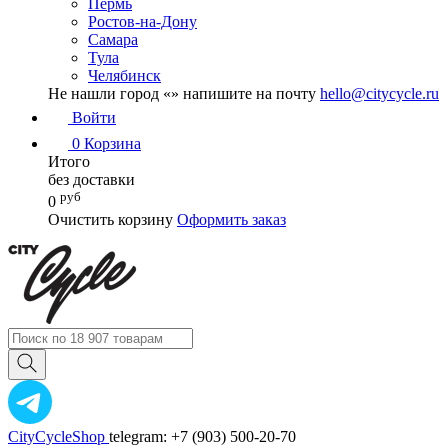
Пермь
Ростов-на-Дону
Самара
Тула
Челябинск
Не нашли город «
» напишите на почту
hello@citycycle.ru
Войти
0
Корзина
Итого
без доставки
руб
0
Очистить корзину
Оформить заказ
CityCycleShop
telegram: +7 (903) 500-20-70