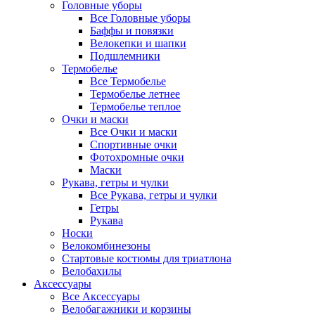
Головные уборы
Все Головные уборы
Баффы и повязки
Велокепки и шапки
Подшлемники
Термобелье
Все Термобелье
Термобелье летнее
Термобелье теплое
Очки и маски
Все Очки и маски
Спортивные очки
Фотохромные очки
Маски
Рукава, гетры и чулки
Все Рукава, гетры и чулки
Гетры
Рукава
Носки
Велокомбинезоны
Стартовые костюмы для триатлона
Велобахилы
Аксессуары
Все Аксессуары
Велобагажники и корзины