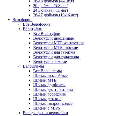
16-18 дюймов (4-7 лет)
20 дюймов (5-8 лет)
24 дюйма (7-11 лет)
26-27 дюймов (10-16 лет)
Велоформа
Все Велоформа
Велотуфли
Все Велотуфли
Велотуфли шоссейные
Велотуфли МТБ контактные
Велотуфли МТБ плоские
Велотуфли для туризма
Велотуфли для триатлона
Велотуфли зимние
Велошлемы
Все Велошлемы
Шлемы шоссейные
Шлемы МТБ
Шлемы фулфейсы
Шлемы для триатлона
Шлемы городские
Шлемы детские
Шлемы подростковые
Шлемы с MIPS
Велоджерси и веломайки