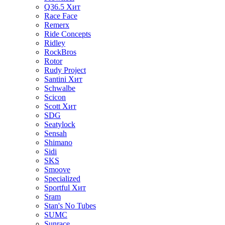
Q36.5
Хит
Race Face
Remerx
Ride Concepts
Ridley
RockBros
Rotor
Rudy Project
Santini
Хит
Schwalbe
Scicon
Scott
Хит
SDG
Seatylock
Sensah
Shimano
Sidi
SKS
Smoove
Specialized
Sportful
Хит
Sram
Stan's No Tubes
SUMC
Sunrace