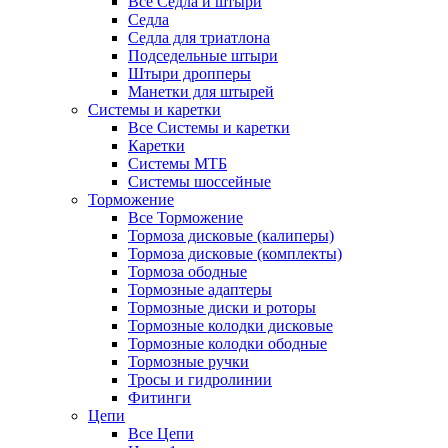
Все Седла и штыри
Седла
Седла для триатлона
Подседельные штыри
Штыри дропперы
Манетки для штырей
Системы и каретки
Все Системы и каретки
Каретки
Системы МТБ
Системы шоссейные
Торможение
Все Торможение
Тормоза дисковые (калиперы)
Тормоза дисковые (комплекты)
Тормоза ободные
Тормозные адаптеры
Тормозные диски и роторы
Тормозные колодки дисковые
Тормозные колодки ободные
Тормозные ручки
Тросы и гидролинии
Фитинги
Цепи
Все Цепи