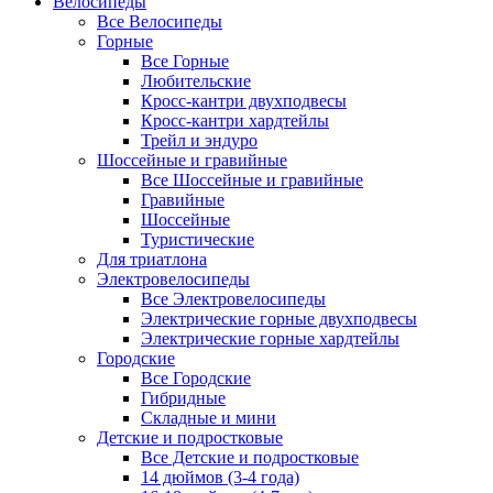
Велосипеды
Все Велосипеды
Горные
Все Горные
Любительские
Кросс-кантри двухподвесы
Кросс-кантри хардтейлы
Трейл и эндуро
Шоссейные и гравийные
Все Шоссейные и гравийные
Гравийные
Шоссейные
Туристические
Для триатлона
Электровелосипеды
Все Электровелосипеды
Электрические горные двухподвесы
Электрические горные хардтейлы
Городские
Все Городские
Гибридные
Складные и мини
Детские и подростковые
Все Детские и подростковые
14 дюймов (3-4 года)