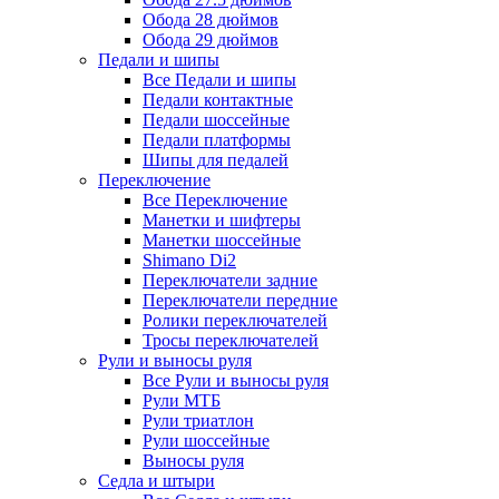
Обода 28 дюймов
Обода 29 дюймов
Педали и шипы
Все Педали и шипы
Педали контактные
Педали шоссейные
Педали платформы
Шипы для педалей
Переключение
Все Переключение
Манетки и шифтеры
Манетки шоссейные
Shimano Di2
Переключатели задние
Переключатели передние
Ролики переключателей
Тросы переключателей
Рули и выносы руля
Все Рули и выносы руля
Рули МТБ
Рули триатлон
Рули шоссейные
Выносы руля
Седла и штыри