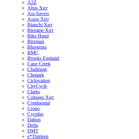
A2Z
Abus
Хит
Ass Savers
Assos
Хит
Bianchi
Хит
Biemme
Хит
Bike Hand
Birzman
Bluegrass
BMC
Brooks England
Cane Creek
Challenge
Chepark
Ciclovation
CityCycle
Clarks
Colnago
Хит
Continental
Crono
Cycplus
Dahon
Deda
DMT
e*Thirteen