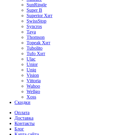
SunRingle
Super B
Superior
Хит
SwissStop
Syncros
Taya
Thomson
Topeak
Хит
Tubolito
Tufo
Хит
Ulac
Unior
Uniq
Vision
Vittoria
Wahoo
Wellgo
Xoss
Скидки
Оплата
Доставка
Контакты
Блог
Карта сайта