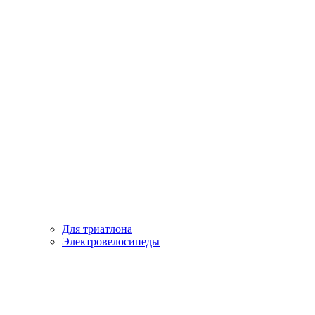
Для триатлона
Электровелосипеды