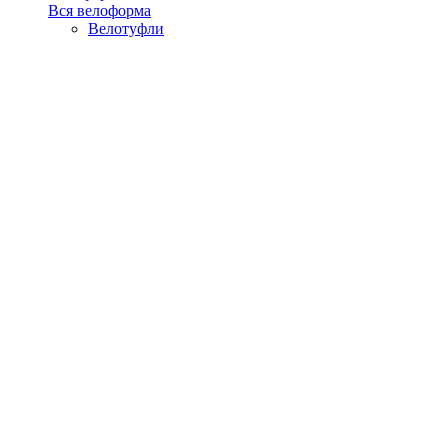
Вся велоформа
Велотуфли