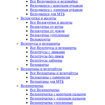
Все Велоджерси и веломайки
Велоджерси с коротким рукавом
Велоджерси с длинным рукавом
Велоджерси для МТБ
Велокуртки и жилеты
Все Велокуртки и жилеты
Велокуртки от ветра
Велокуртки от дождя
Велокуртки утепленные
Веложилеты
Велотрусы и велошорты
Все Велотрусы и велошорты
Велотрусы с лямками
Велотрусы без лямок
Велотрусы лайнеры
Велошорты
Велоштаны и велотайтсы
Все Велоштаны и велотайтсы
Велоштаны с памперсом
Велоштаны для МТБ
Велоперчатки
Все Велоперчатки
Велоперчатки с коротким пальцем
Велоперчатки с длинным пальцем
Велоперчатки утепленные