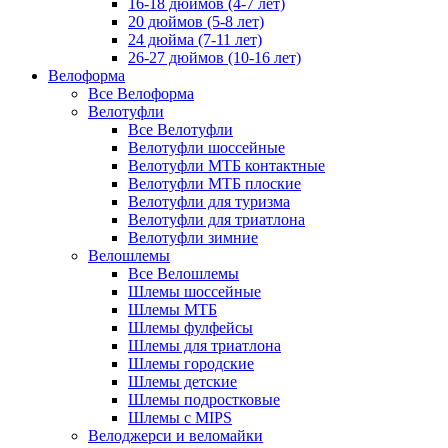
16-18 дюймов (4-7 лет)
20 дюймов (5-8 лет)
24 дюйма (7-11 лет)
26-27 дюймов (10-16 лет)
Велоформа
Все Велоформа
Велотуфли
Все Велотуфли
Велотуфли шоссейные
Велотуфли МТБ контактные
Велотуфли МТБ плоские
Велотуфли для туризма
Велотуфли для триатлона
Велотуфли зимние
Велошлемы
Все Велошлемы
Шлемы шоссейные
Шлемы МТБ
Шлемы фулфейсы
Шлемы для триатлона
Шлемы городские
Шлемы детские
Шлемы подростковые
Шлемы с MIPS
Велоджерси и веломайки