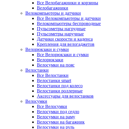
Все Велобагажники и корзины
Велобагажники
Велокомпьютеры и датчики
Все Велокомпьютеры и датчики
Велокомпьютеры беспроводные
Пульсометры нагрудные
Пульсометры наручные
Датчики скорости и каденса
Крепления для велогаджетов
Велорюкзаки и сумки
Все Велорюкзаки и сумки
Велорюкзаки
Велосумки на пояс
Велостанки
Все Велостанки
Велостанки smart
Велостанки под колесо
Велостанки роллерные
Аксессуары для велостанков
Велосумки
Все Велосумки
Велосумки под седло
Велосумки на раму
Велосумки на багажник
Велосумки на руль