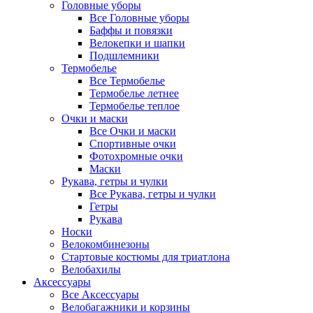
Головные уборы
Все Головные уборы
Баффы и повязки
Велокепки и шапки
Подшлемники
Термобелье
Все Термобелье
Термобелье летнее
Термобелье теплое
Очки и маски
Все Очки и маски
Спортивные очки
Фотохромные очки
Маски
Рукава, гетры и чулки
Все Рукава, гетры и чулки
Гетры
Рукава
Носки
Велокомбинезоны
Стартовые костюмы для триатлона
Велобахилы
Аксессуары
Все Аксессуары
Велобагажники и корзины