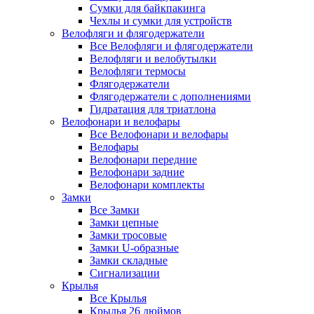
Сумки для байкпакинга
Чехлы и сумки для устройств
Велофляги и флягодержатели
Все Велофляги и флягодержатели
Велофляги и велобутылки
Велофляги термосы
Флягодержатели
Флягодержатели с дополнениями
Гидратация для триатлона
Велофонари и велофары
Все Велофонари и велофары
Велофары
Велофонари передние
Велофонари задние
Велофонари комплекты
Замки
Все Замки
Замки цепные
Замки тросовые
Замки U-образные
Замки складные
Сигнализации
Крылья
Все Крылья
Крылья 26 дюймов