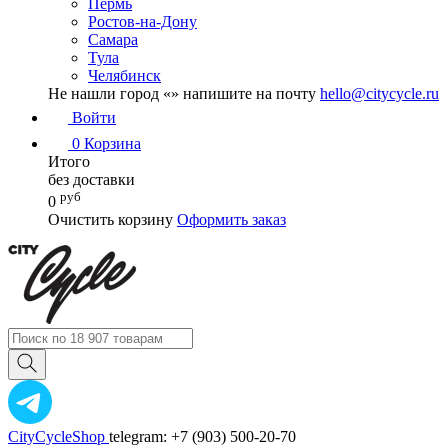
Пермь
Ростов-на-Дону
Самара
Тула
Челябинск
Не нашли город «
» напишите на почту
hello@citycycle.ru
Войти
0
Корзина
Итого
без доставки
руб
0
Очистить корзину
Оформить заказ
CityCycleShop
telegram: +7 (903) 500-20-70