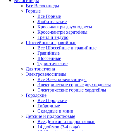
Велосипеды
Все Велосипеды
Горные
Все Горные
Любительские
Кросс-кантри двухподвесы
Кросс-кантри хардтейлы
Трейл и эндуро
Шоссейные и гравийные
Все Шоссейные и гравийные
Гравийные
Шоссейные
Туристические
Для триатлона
Электровелосипеды
Все Электровелосипеды
Электрические горные двухподвесы
Электрические горные хардтейлы
Городские
Все Городские
Гибридные
Складные и мини
Детские и подростковые
Все Детские и подростковые
14 дюймов (3-4 года)