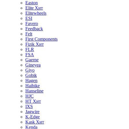
Easton
Elite
Хит
Elitewheels
ESI
Favero
Feedback
Felt
First Components
Fizik
Хит
FLR
FSA
Gaerne
Gineyea
Giyo
Gobik
Hagen
Haibike
Hanseline
HJC
HT
Хит
IXS
Jagwire
K-Edge
Kask
Хит
Kenda