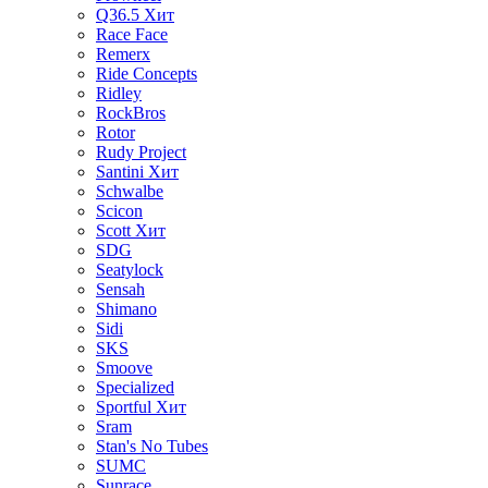
Q36.5
Хит
Race Face
Remerx
Ride Concepts
Ridley
RockBros
Rotor
Rudy Project
Santini
Хит
Schwalbe
Scicon
Scott
Хит
SDG
Seatylock
Sensah
Shimano
Sidi
SKS
Smoove
Specialized
Sportful
Хит
Sram
Stan's No Tubes
SUMC
Sunrace