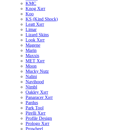
KMC
Knog
Хит
Koo
KS (Kind Shock)
Leatt
Хит
Limar
Lizard Skins
Look
Хит
Magene
Marin
Maxxis
MET
Хит
Moon
Mucky Nutz
Nalini
Navihood
Nimbl
Oakley
Хит
Panaracer
Хит
Pardus
Park Tool
Pirelli
Хит
Profile Design
Prologo
Хит
Prowheel