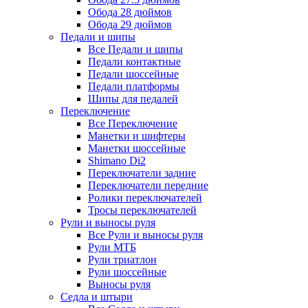
Обода 28 дюймов
Обода 29 дюймов
Педали и шипы
Все Педали и шипы
Педали контактные
Педали шоссейные
Педали платформы
Шипы для педалей
Переключение
Все Переключение
Манетки и шифтеры
Манетки шоссейные
Shimano Di2
Переключатели задние
Переключатели передние
Ролики переключателей
Тросы переключателей
Рули и выносы руля
Все Рули и выносы руля
Рули МТБ
Рули триатлон
Рули шоссейные
Выносы руля
Седла и штыри