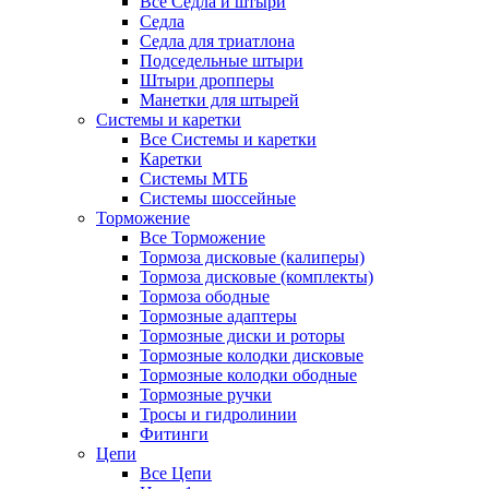
Все Седла и штыри
Седла
Седла для триатлона
Подседельные штыри
Штыри дропперы
Манетки для штырей
Системы и каретки
Все Системы и каретки
Каретки
Системы МТБ
Системы шоссейные
Торможение
Все Торможение
Тормоза дисковые (калиперы)
Тормоза дисковые (комплекты)
Тормоза ободные
Тормозные адаптеры
Тормозные диски и роторы
Тормозные колодки дисковые
Тормозные колодки ободные
Тормозные ручки
Тросы и гидролинии
Фитинги
Цепи
Все Цепи