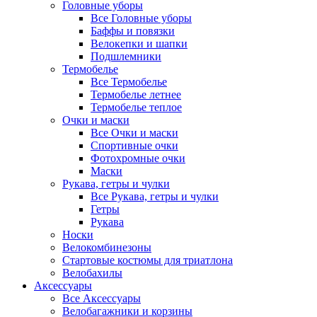
Головные уборы
Все Головные уборы
Баффы и повязки
Велокепки и шапки
Подшлемники
Термобелье
Все Термобелье
Термобелье летнее
Термобелье теплое
Очки и маски
Все Очки и маски
Спортивные очки
Фотохромные очки
Маски
Рукава, гетры и чулки
Все Рукава, гетры и чулки
Гетры
Рукава
Носки
Велокомбинезоны
Стартовые костюмы для триатлона
Велобахилы
Аксессуары
Все Аксессуары
Велобагажники и корзины