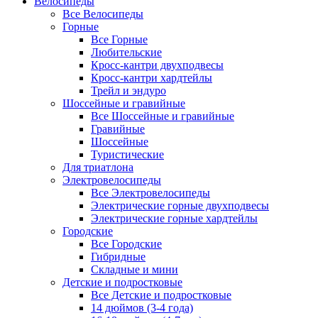
Велосипеды
Все Велосипеды
Горные
Все Горные
Любительские
Кросс-кантри двухподвесы
Кросс-кантри хардтейлы
Трейл и эндуро
Шоссейные и гравийные
Все Шоссейные и гравийные
Гравийные
Шоссейные
Туристические
Для триатлона
Электровелосипеды
Все Электровелосипеды
Электрические горные двухподвесы
Электрические горные хардтейлы
Городские
Все Городские
Гибридные
Складные и мини
Детские и подростковые
Все Детские и подростковые
14 дюймов (3-4 года)