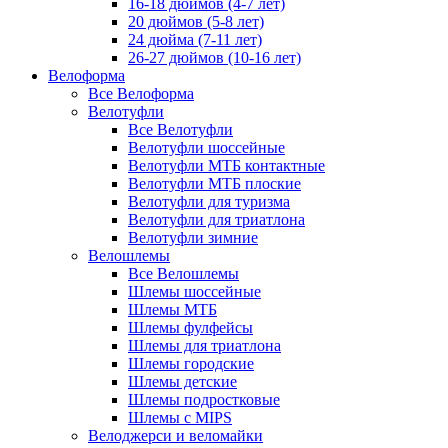
16-18 дюймов (4-7 лет)
20 дюймов (5-8 лет)
24 дюйма (7-11 лет)
26-27 дюймов (10-16 лет)
Велоформа
Все Велоформа
Велотуфли
Все Велотуфли
Велотуфли шоссейные
Велотуфли МТБ контактные
Велотуфли МТБ плоские
Велотуфли для туризма
Велотуфли для триатлона
Велотуфли зимние
Велошлемы
Все Велошлемы
Шлемы шоссейные
Шлемы МТБ
Шлемы фулфейсы
Шлемы для триатлона
Шлемы городские
Шлемы детские
Шлемы подростковые
Шлемы с MIPS
Велоджерси и веломайки