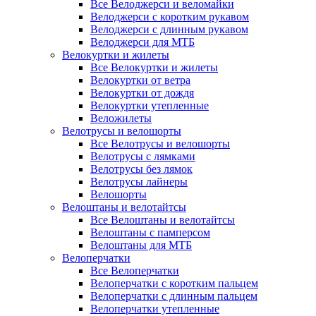
Все Велоджерси и веломайки
Велоджерси с коротким рукавом
Велоджерси с длинным рукавом
Велоджерси для МТБ
Велокуртки и жилеты
Все Велокуртки и жилеты
Велокуртки от ветра
Велокуртки от дождя
Велокуртки утепленные
Веложилеты
Велотрусы и велошорты
Все Велотрусы и велошорты
Велотрусы с лямками
Велотрусы без лямок
Велотрусы лайнеры
Велошорты
Велоштаны и велотайтсы
Все Велоштаны и велотайтсы
Велоштаны с памперсом
Велоштаны для МТБ
Велоперчатки
Все Велоперчатки
Велоперчатки с коротким пальцем
Велоперчатки с длинным пальцем
Велоперчатки утепленные