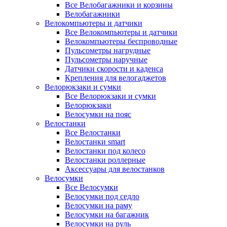
Все Велобагажники и корзины
Велобагажники
Велокомпьютеры и датчики
Все Велокомпьютеры и датчики
Велокомпьютеры беспроводные
Пульсометры нагрудные
Пульсометры наручные
Датчики скорости и каденса
Крепления для велогаджетов
Велорюкзаки и сумки
Все Велорюкзаки и сумки
Велорюкзаки
Велосумки на пояс
Велостанки
Все Велостанки
Велостанки smart
Велостанки под колесо
Велостанки роллерные
Аксессуары для велостанков
Велосумки
Все Велосумки
Велосумки под седло
Велосумки на раму
Велосумки на багажник
Велосумки на руль