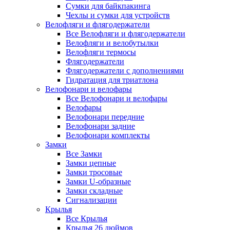
Сумки для байкпакинга
Чехлы и сумки для устройств
Велофляги и флягодержатели
Все Велофляги и флягодержатели
Велофляги и велобутылки
Велофляги термосы
Флягодержатели
Флягодержатели с дополнениями
Гидратация для триатлона
Велофонари и велофары
Все Велофонари и велофары
Велофары
Велофонари передние
Велофонари задние
Велофонари комплекты
Замки
Все Замки
Замки цепные
Замки тросовые
Замки U-образные
Замки складные
Сигнализации
Крылья
Все Крылья
Крылья 26 дюймов