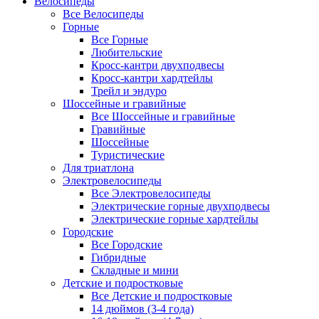
Велосипеды
Все Велосипеды
Горные
Все Горные
Любительские
Кросс-кантри двухподвесы
Кросс-кантри хардтейлы
Трейл и эндуро
Шоссейные и гравийные
Все Шоссейные и гравийные
Гравийные
Шоссейные
Туристические
Для триатлона
Электровелосипеды
Все Электровелосипеды
Электрические горные двухподвесы
Электрические горные хардтейлы
Городские
Все Городские
Гибридные
Складные и мини
Детские и подростковые
Все Детские и подростковые
14 дюймов (3-4 года)