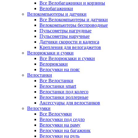
Все Велобагажники и корзины
Велобагажники
Велокомпьютеры и датчики
Все Велокомпьютеры и датчики
Велокомпьютеры беспроводные
Пульсометры нагрудные
Пульсометры наручные
Датчики скорости и каденса
Крепления для велогаджетов
Велорюкзаки и сумки
Все Велорюкзаки и сумки
Велорюкзаки
Велосумки на пояс
Велостанки
Все Велостанки
Велостанки smart
Велостанки под колесо
Велостанки роллерные
Аксессуары для велостанков
Велосумки
Все Велосумки
Велосумки под седло
Велосумки на раму
Велосумки на багажник
Велосумки на руль