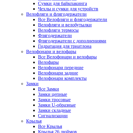
Сумки для байкпакинга
Чехлы и сумки для устройств
Велофляги и флягодержатели
Все Велофляги и флягодержатели
Велофляги и велобутылки
Велофляги термосы
Флягодержатели
Флягодержатели с дополнениями
Гидратация для триатлона
Велофонари и велофары
Все Велофонари и велофары
Велофары
Велофонари передние
Велофонари задние
Велофонари комплекты
Замки
Все Замки
Замки цепные
Замки тросовые
Замки U-образные
Замки складные
Сигнализации
Крылья
Все Крылья
Крылья 26 дюймов