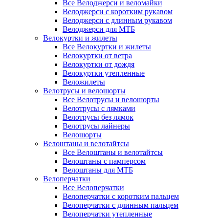
Все Велоджерси и веломайки
Велоджерси с коротким рукавом
Велоджерси с длинным рукавом
Велоджерси для МТБ
Велокуртки и жилеты
Все Велокуртки и жилеты
Велокуртки от ветра
Велокуртки от дождя
Велокуртки утепленные
Веложилеты
Велотрусы и велошорты
Все Велотрусы и велошорты
Велотрусы с лямками
Велотрусы без лямок
Велотрусы лайнеры
Велошорты
Велоштаны и велотайтсы
Все Велоштаны и велотайтсы
Велоштаны с памперсом
Велоштаны для МТБ
Велоперчатки
Все Велоперчатки
Велоперчатки с коротким пальцем
Велоперчатки с длинным пальцем
Велоперчатки утепленные