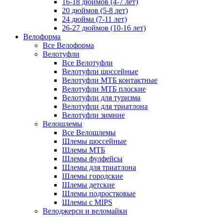
16-18 дюймов (4-7 лет)
20 дюймов (5-8 лет)
24 дюйма (7-11 лет)
26-27 дюймов (10-16 лет)
Велоформа
Все Велоформа
Велотуфли
Все Велотуфли
Велотуфли шоссейные
Велотуфли МТБ контактные
Велотуфли МТБ плоские
Велотуфли для туризма
Велотуфли для триатлона
Велотуфли зимние
Велошлемы
Все Велошлемы
Шлемы шоссейные
Шлемы МТБ
Шлемы фулфейсы
Шлемы для триатлона
Шлемы городские
Шлемы детские
Шлемы подростковые
Шлемы с MIPS
Велоджерси и веломайки