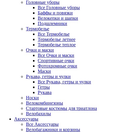
Головные уборы
Все Головные уборы
Баффы и повязки
Велокепки и шапки
Подшлемники
Термобелье
Все Термобелье
Термобелье летнее
Термобелье теплое
Очки и маски
Все Очки и маски
Спортивные очки
Фотохромные очки
Маски
Рукава, гетры и чулки
Все Рукава, гетры и чулки
Гетры
Рукава
Носки
Велокомбинезоны
Стартовые костюмы для триатлона
Велобахилы
Аксессуары
Все Аксессуары
Велобагажники и корзины