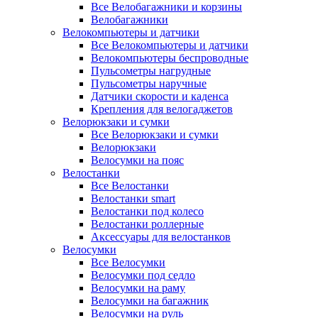
Все Велобагажники и корзины
Велобагажники
Велокомпьютеры и датчики
Все Велокомпьютеры и датчики
Велокомпьютеры беспроводные
Пульсометры нагрудные
Пульсометры наручные
Датчики скорости и каденса
Крепления для велогаджетов
Велорюкзаки и сумки
Все Велорюкзаки и сумки
Велорюкзаки
Велосумки на пояс
Велостанки
Все Велостанки
Велостанки smart
Велостанки под колесо
Велостанки роллерные
Аксессуары для велостанков
Велосумки
Все Велосумки
Велосумки под седло
Велосумки на раму
Велосумки на багажник
Велосумки на руль