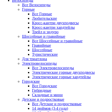
Велосипеды
Все Велосипеды
Горные
Все Горные
Любительские
Кросс-кантри двухподвесы
Кросс-кантри хардтейлы
Трейл и эндуро
Шоссейные и гравийные
Все Шоссейные и гравийные
Гравийные
Шоссейные
Туристические
Для триатлона
Электровелосипеды
Все Электровелосипеды
Электрические горные двухподвесы
Электрические горные хардтейлы
Городские
Все Городские
Гибридные
Складные и мини
Детские и подростковые
Все Детские и подростковые
14 дюймов (3-4 года)