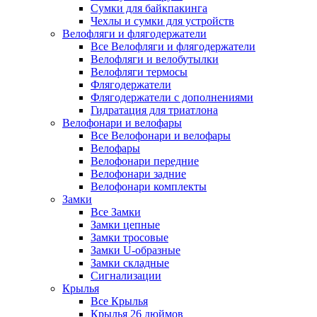
Сумки для байкпакинга
Чехлы и сумки для устройств
Велофляги и флягодержатели
Все Велофляги и флягодержатели
Велофляги и велобутылки
Велофляги термосы
Флягодержатели
Флягодержатели с дополнениями
Гидратация для триатлона
Велофонари и велофары
Все Велофонари и велофары
Велофары
Велофонари передние
Велофонари задние
Велофонари комплекты
Замки
Все Замки
Замки цепные
Замки тросовые
Замки U-образные
Замки складные
Сигнализации
Крылья
Все Крылья
Крылья 26 дюймов