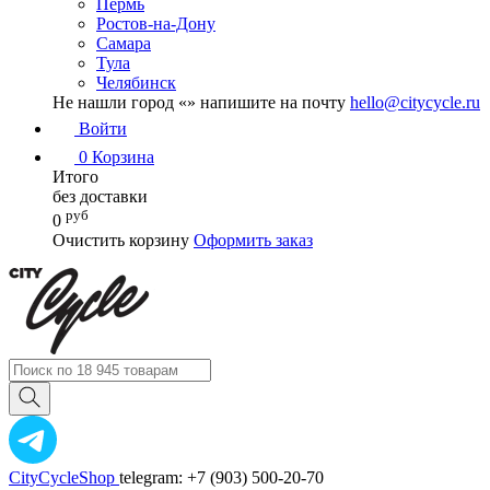
Пермь
Ростов-на-Дону
Самара
Тула
Челябинск
Не нашли город «
» напишите на почту
hello@citycycle.ru
Войти
0
Корзина
Итого
без доставки
руб
0
Очистить корзину
Оформить заказ
CityCycleShop
telegram: +7 (903) 500-20-70