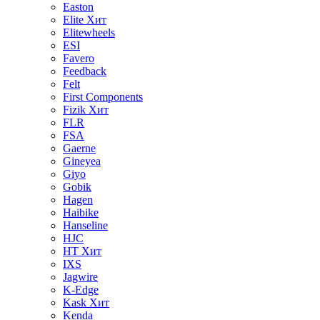
Easton
Elite
Хит
Elitewheels
ESI
Favero
Feedback
Felt
First Components
Fizik
Хит
FLR
FSA
Gaerne
Gineyea
Giyo
Gobik
Hagen
Haibike
Hanseline
HJC
HT
Хит
IXS
Jagwire
K-Edge
Kask
Хит
Kenda