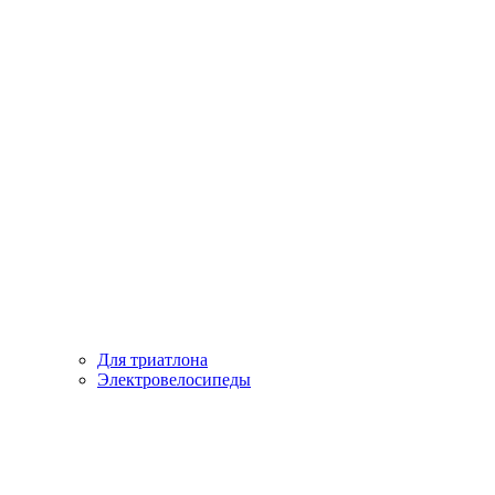
Для триатлона
Электровелосипеды