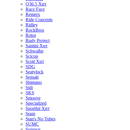
Q36.5
Хит
Race Face
Remerx
Ride Concepts
Ridley
RockBros
Rotor
Rudy Project
Santini
Хит
Schwalbe
Scicon
Scott
Хит
SDG
Seatylock
Sensah
Shimano
Sidi
SKS
Smoove
Specialized
Sportful
Хит
Sram
Stan's No Tubes
SUMC
Sunrace