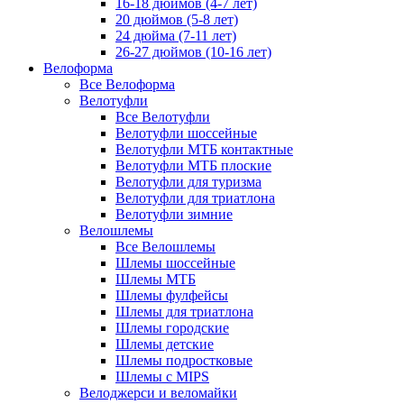
16-18 дюймов (4-7 лет)
20 дюймов (5-8 лет)
24 дюйма (7-11 лет)
26-27 дюймов (10-16 лет)
Велоформа
Все Велоформа
Велотуфли
Все Велотуфли
Велотуфли шоссейные
Велотуфли МТБ контактные
Велотуфли МТБ плоские
Велотуфли для туризма
Велотуфли для триатлона
Велотуфли зимние
Велошлемы
Все Велошлемы
Шлемы шоссейные
Шлемы МТБ
Шлемы фулфейсы
Шлемы для триатлона
Шлемы городские
Шлемы детские
Шлемы подростковые
Шлемы с MIPS
Велоджерси и веломайки