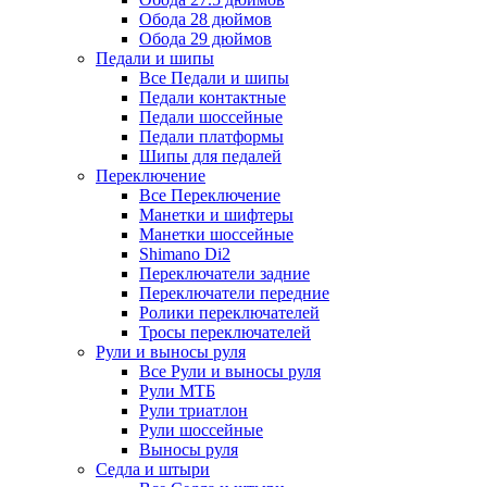
Обода 28 дюймов
Обода 29 дюймов
Педали и шипы
Все Педали и шипы
Педали контактные
Педали шоссейные
Педали платформы
Шипы для педалей
Переключение
Все Переключение
Манетки и шифтеры
Манетки шоссейные
Shimano Di2
Переключатели задние
Переключатели передние
Ролики переключателей
Тросы переключателей
Рули и выносы руля
Все Рули и выносы руля
Рули МТБ
Рули триатлон
Рули шоссейные
Выносы руля
Седла и штыри