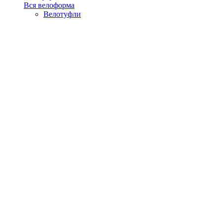
Вся велоформа
Велотуфли