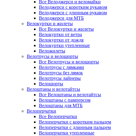
Все Велоджерси и веломайки
Велоджерси с коротким рукавом
Велоджерси с длинным рукавом
Велоджерси для МТБ
Велокуртки и жилеты
Все Велокуртки и жилеты
Велокуртки от ветра
Велокуртки от дождя
Велокуртки утепленные
Веложилеты
Велотрусы и велошорты
Все Велотрусы и велошорты
Велотрусы с лямками
Велотрусы без лямок
Велотрусы лайнеры
Велошорты
Велоштаны и велотайтсы
Все Велоштаны и велотайтсы
Велоштаны с памперсом
Велоштаны для МТБ
Велоперчатки
Все Велоперчатки
Велоперчатки с коротким пальцем
Велоперчатки с длинным пальцем
Велоперчатки утепленные