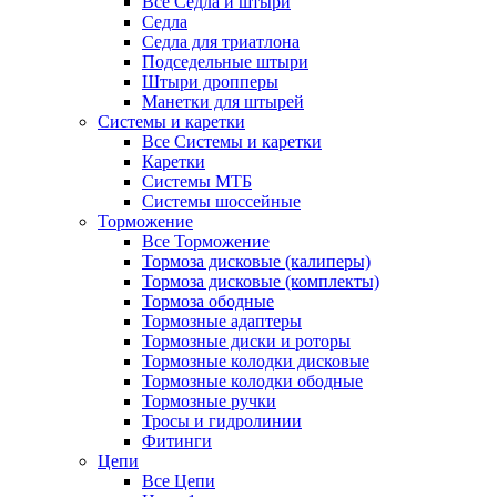
Все Седла и штыри
Седла
Седла для триатлона
Подседельные штыри
Штыри дропперы
Манетки для штырей
Системы и каретки
Все Системы и каретки
Каретки
Системы МТБ
Системы шоссейные
Торможение
Все Торможение
Тормоза дисковые (калиперы)
Тормоза дисковые (комплекты)
Тормоза ободные
Тормозные адаптеры
Тормозные диски и роторы
Тормозные колодки дисковые
Тормозные колодки ободные
Тормозные ручки
Тросы и гидролинии
Фитинги
Цепи
Все Цепи