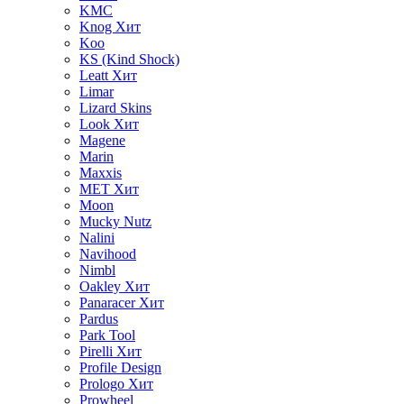
KMC
Knog
Хит
Koo
KS (Kind Shock)
Leatt
Хит
Limar
Lizard Skins
Look
Хит
Magene
Marin
Maxxis
MET
Хит
Moon
Mucky Nutz
Nalini
Navihood
Nimbl
Oakley
Хит
Panaracer
Хит
Pardus
Park Tool
Pirelli
Хит
Profile Design
Prologo
Хит
Prowheel