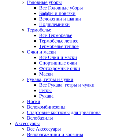
Головные уборы
Все Головные уборы
Баффы и повязки
Велокепки и шапки
Подшлемники
Термобелье
Все Термобелье
Термобелье летнее
Термобелье теплое
Очки и маски
Все Очки и маски
Спортивные очки
Фотохромные очки
Маски
Рукава, гетры и чулки
Все Рукава, гетры и чулки
Гетры
Рукава
Носки
Велокомбинезоны
Стартовые костюмы для триатлона
Велобахилы
Аксессуары
Все Аксессуары
Велобагажники и корзины