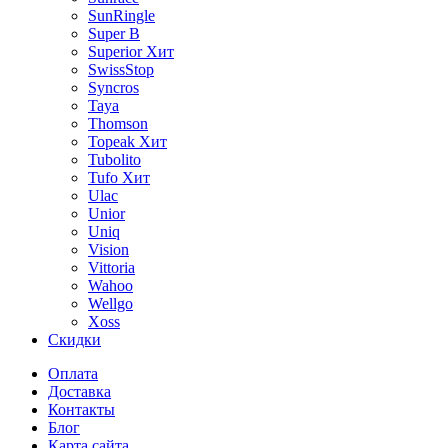
SunRingle
Super B
Superior
Хит
SwissStop
Syncros
Taya
Thomson
Topeak
Хит
Tubolito
Tufo
Хит
Ulac
Unior
Uniq
Vision
Vittoria
Wahoo
Wellgo
Xoss
Скидки
Оплата
Доставка
Контакты
Блог
Карта сайта