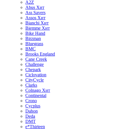
A2Z
Abus
Хит
Ass Savers
Assos
Хит
Bianchi
Хит
Biemme
Хит
Bike Hand
Birzman
Bluegrass
BMC
Brooks England
Cane Creek
Challenge
Chepark
Ciclovation
CityCycle
Clarks
Colnago
Хит
Continental
Crono
Cycplus
Dahon
Deda
DMT
e*Thirteen