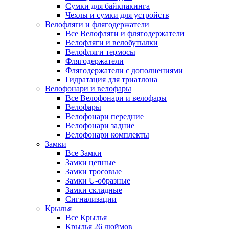
Сумки для байкпакинга
Чехлы и сумки для устройств
Велофляги и флягодержатели
Все Велофляги и флягодержатели
Велофляги и велобутылки
Велофляги термосы
Флягодержатели
Флягодержатели с дополнениями
Гидратация для триатлона
Велофонари и велофары
Все Велофонари и велофары
Велофары
Велофонари передние
Велофонари задние
Велофонари комплекты
Замки
Все Замки
Замки цепные
Замки тросовые
Замки U-образные
Замки складные
Сигнализации
Крылья
Все Крылья
Крылья 26 дюймов