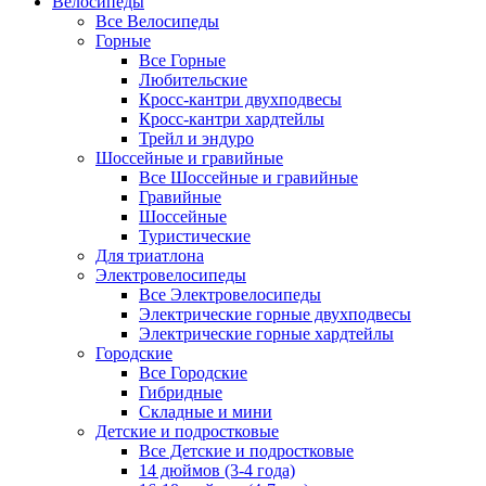
Велосипеды
Все Велосипеды
Горные
Все Горные
Любительские
Кросс-кантри двухподвесы
Кросс-кантри хардтейлы
Трейл и эндуро
Шоссейные и гравийные
Все Шоссейные и гравийные
Гравийные
Шоссейные
Туристические
Для триатлона
Электровелосипеды
Все Электровелосипеды
Электрические горные двухподвесы
Электрические горные хардтейлы
Городские
Все Городские
Гибридные
Складные и мини
Детские и подростковые
Все Детские и подростковые
14 дюймов (3-4 года)