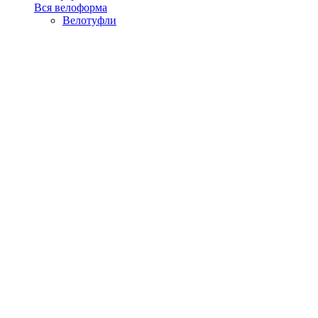
Вся велоформа
Велотуфли