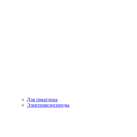
Для триатлона
Электровелосипеды