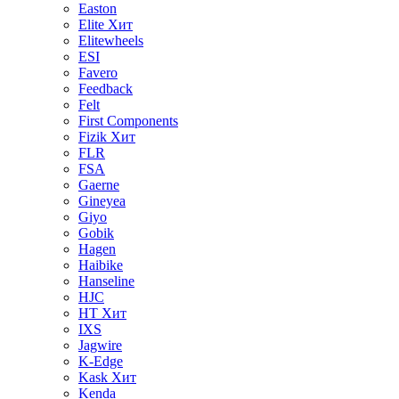
Easton
Elite
Хит
Elitewheels
ESI
Favero
Feedback
Felt
First Components
Fizik
Хит
FLR
FSA
Gaerne
Gineyea
Giyo
Gobik
Hagen
Haibike
Hanseline
HJC
HT
Хит
IXS
Jagwire
K-Edge
Kask
Хит
Kenda