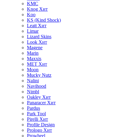
KMC
Knog
Хит
Koo
KS (Kind Shock)
Leatt
Хит
Limar
Lizard Skins
Look
Хит
Magene
Marin
Maxxis
MET
Хит
Moon
Mucky Nutz
Nalini
Navihood
Nimbl
Oakley
Хит
Panaracer
Хит
Pardus
Park Tool
Pirelli
Хит
Profile Design
Prologo
Хит
Prowheel