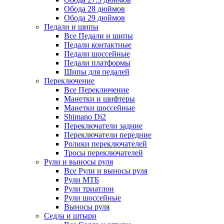
Обода 28 дюймов
Обода 29 дюймов
Педали и шипы
Все Педали и шипы
Педали контактные
Педали шоссейные
Педали платформы
Шипы для педалей
Переключение
Все Переключение
Манетки и шифтеры
Манетки шоссейные
Shimano Di2
Переключатели задние
Переключатели передние
Ролики переключателей
Тросы переключателей
Рули и выносы руля
Все Рули и выносы руля
Рули МТБ
Рули триатлон
Рули шоссейные
Выносы руля
Седла и штыри