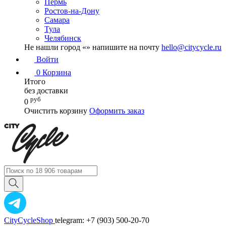
Пермь
Ростов-на-Дону
Самара
Тула
Челябинск
Не нашли город «
» напишите на почту
hello@citycycle.ru
Войти
0
Корзина
Итого
без доставки
руб
0
Очистить корзину
Оформить заказ
CityCycleShop
telegram: +7 (903) 500-20-70