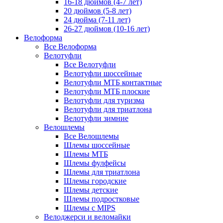
16-18 дюймов (4-7 лет)
20 дюймов (5-8 лет)
24 дюйма (7-11 лет)
26-27 дюймов (10-16 лет)
Велоформа
Все Велоформа
Велотуфли
Все Велотуфли
Велотуфли шоссейные
Велотуфли МТБ контактные
Велотуфли МТБ плоские
Велотуфли для туризма
Велотуфли для триатлона
Велотуфли зимние
Велошлемы
Все Велошлемы
Шлемы шоссейные
Шлемы МТБ
Шлемы фулфейсы
Шлемы для триатлона
Шлемы городские
Шлемы детские
Шлемы подростковые
Шлемы с MIPS
Велоджерси и веломайки