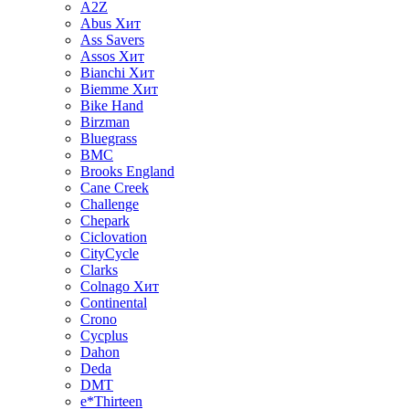
A2Z
Abus
Хит
Ass Savers
Assos
Хит
Bianchi
Хит
Biemme
Хит
Bike Hand
Birzman
Bluegrass
BMC
Brooks England
Cane Creek
Challenge
Chepark
Ciclovation
CityCycle
Clarks
Colnago
Хит
Continental
Crono
Cycplus
Dahon
Deda
DMT
e*Thirteen