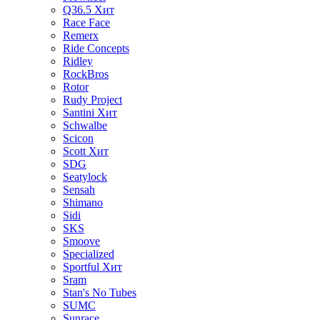
Q36.5
Хит
Race Face
Remerx
Ride Concepts
Ridley
RockBros
Rotor
Rudy Project
Santini
Хит
Schwalbe
Scicon
Scott
Хит
SDG
Seatylock
Sensah
Shimano
Sidi
SKS
Smoove
Specialized
Sportful
Хит
Sram
Stan's No Tubes
SUMC
Sunrace