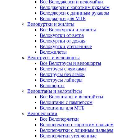
Все Велоджерси и веломайки
Велоджерси с коротким рукавом
Велоджерси с длинным рукавом
Велоджерси для МТБ
Велокуртки и жилеты
Все Велокуртки и жилеты
Велокуртки от ветра
Велокуртки от дождя
Велокуртки утепленные
Веложилеты
Велотрусы и велошорты
Все Велотрусы и велошорты
Велотрусы с лямками
Велотрусы без лямок
Велотрусы лайнеры
Велошорты
Велоштаны и велотайтсы
Все Велоштаны и велотайтсы
Велоштаны с памперсом
Велоштаны для МТБ
Велоперчатки
Все Велоперчатки
Велоперчатки с коротким пальцем
Велоперчатки с длинным пальцем
Велоперчатки утепленные