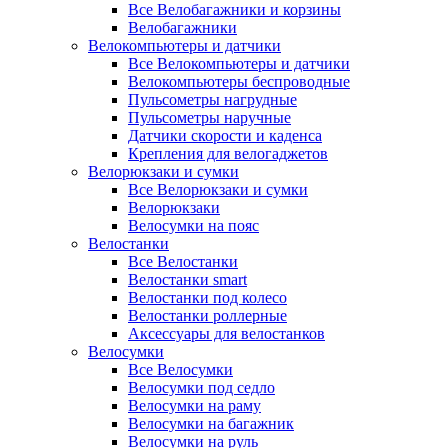
Все Велобагажники и корзины
Велобагажники
Велокомпьютеры и датчики
Все Велокомпьютеры и датчики
Велокомпьютеры беспроводные
Пульсометры нагрудные
Пульсометры наручные
Датчики скорости и каденса
Крепления для велогаджетов
Велорюкзаки и сумки
Все Велорюкзаки и сумки
Велорюкзаки
Велосумки на пояс
Велостанки
Все Велостанки
Велостанки smart
Велостанки под колесо
Велостанки роллерные
Аксессуары для велостанков
Велосумки
Все Велосумки
Велосумки под седло
Велосумки на раму
Велосумки на багажник
Велосумки на руль