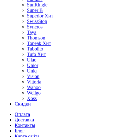
SunRingle
Super B
Superior
Хит
SwissStop
Syncros
Taya
Thomson
Topeak
Хит
Tubolito
Tufo
Хит
Ulac
Unior
Uniq
Vision
Vittoria
Wahoo
Wellgo
Xoss
Скидки
Оплата
Доставка
Контакты
Блог
Карта сайта