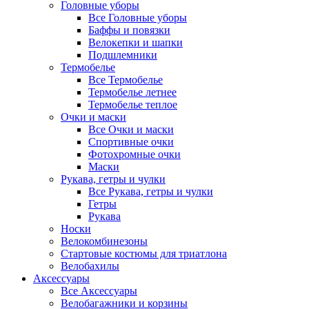
Головные уборы
Все Головные уборы
Баффы и повязки
Велокепки и шапки
Подшлемники
Термобелье
Все Термобелье
Термобелье летнее
Термобелье теплое
Очки и маски
Все Очки и маски
Спортивные очки
Фотохромные очки
Маски
Рукава, гетры и чулки
Все Рукава, гетры и чулки
Гетры
Рукава
Носки
Велокомбинезоны
Стартовые костюмы для триатлона
Велобахилы
Аксессуары
Все Аксессуары
Велобагажники и корзины