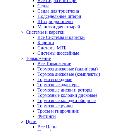
Все Седла и штыри
Седла
Седла для триатлона
Подседельные штыри
Штыри дропперы
Манетки для штырей
Системы и каретки
Все Системы и каретки
Каретки
Системы МТБ
Системы шоссейные
Торможение
Все Торможение
Тормоза дисковые (калиперы)
Тормоза дисковые (комплекты)
Тормоза ободные
Тормозные адаптеры
Тормозные диски и роторы
Тормозные колодки дисковые
Тормозные колодки ободные
Тормозные ручки
Тросы и гидролинии
Фитинги
Цепи
Все Цепи