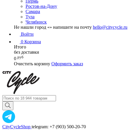
Пермь
Ростов-на-Дону
Самара
Тула
Челябинск
Не нашли город «
» напишите на почту
hello@citycycle.ru
Войти
0
Корзина
Итого
без доставки
руб
0
Очистить корзину
Оформить заказ
CityCycleShop
telegram: +7 (903) 500-20-70