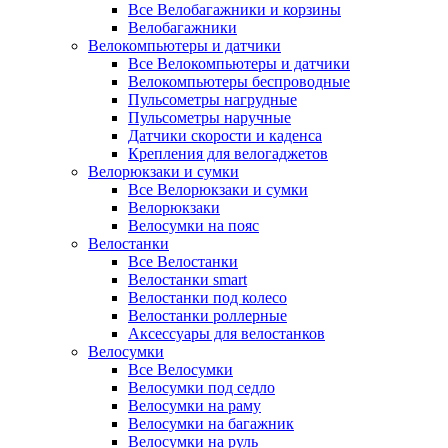
Все Велобагажники и корзины
Велобагажники
Велокомпьютеры и датчики
Все Велокомпьютеры и датчики
Велокомпьютеры беспроводные
Пульсометры нагрудные
Пульсометры наручные
Датчики скорости и каденса
Крепления для велогаджетов
Велорюкзаки и сумки
Все Велорюкзаки и сумки
Велорюкзаки
Велосумки на пояс
Велостанки
Все Велостанки
Велостанки smart
Велостанки под колесо
Велостанки роллерные
Аксессуары для велостанков
Велосумки
Все Велосумки
Велосумки под седло
Велосумки на раму
Велосумки на багажник
Велосумки на руль