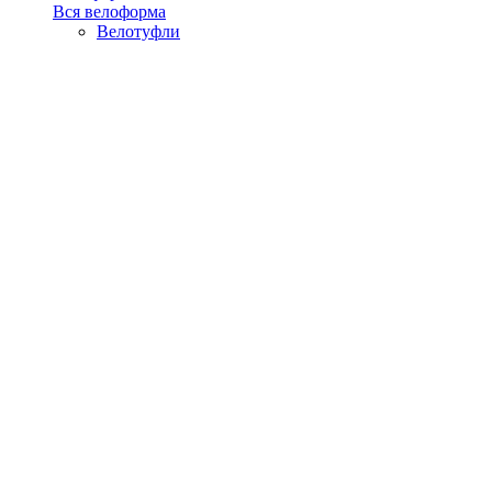
Вся велоформа
Велотуфли