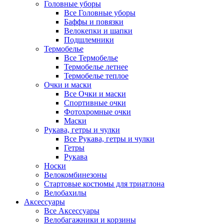
Головные уборы
Все Головные уборы
Баффы и повязки
Велокепки и шапки
Подшлемники
Термобелье
Все Термобелье
Термобелье летнее
Термобелье теплое
Очки и маски
Все Очки и маски
Спортивные очки
Фотохромные очки
Маски
Рукава, гетры и чулки
Все Рукава, гетры и чулки
Гетры
Рукава
Носки
Велокомбинезоны
Стартовые костюмы для триатлона
Велобахилы
Аксессуары
Все Аксессуары
Велобагажники и корзины