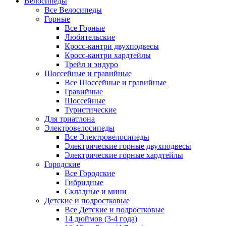
Велосипеды
Все Велосипеды
Горные
Все Горные
Любительские
Кросс-кантри двухподвесы
Кросс-кантри хардтейлы
Трейл и эндуро
Шоссейные и гравийные
Все Шоссейные и гравийные
Гравийные
Шоссейные
Туристические
Для триатлона
Электровелосипеды
Все Электровелосипеды
Электрические горные двухподвесы
Электрические горные хардтейлы
Городские
Все Городские
Гибридные
Складные и мини
Детские и подростковые
Все Детские и подростковые
14 дюймов (3-4 года)