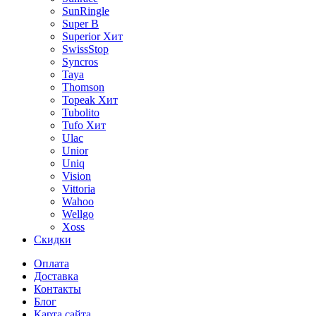
SunRingle
Super B
Superior
Хит
SwissStop
Syncros
Taya
Thomson
Topeak
Хит
Tubolito
Tufo
Хит
Ulac
Unior
Uniq
Vision
Vittoria
Wahoo
Wellgo
Xoss
Скидки
Оплата
Доставка
Контакты
Блог
Карта сайта