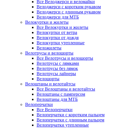
Все Велоджерси и веломайки
Велоджерси с коротким рукавом
Велоджерси с длинным рукавом
Велоджерси для МТБ
Велокуртки и жилеты
Все Велокуртки и жилеты
Велокуртки от ветра
Велокуртки от дождя
Велокуртки утепленные
Веложилеты
Велотрусы и велошорты
Все Велотрусы и велошорты
Велотрусы с лямками
Велотрусы без лямок
Велотрусы лайнеры
Велошорты
Велоштаны и велотайтсы
Все Велоштаны и велотайтсы
Велоштаны с памперсом
Велоштаны для МТБ
Велоперчатки
Все Велоперчатки
Велоперчатки с коротким пальцем
Велоперчатки с длинным пальцем
Велоперчатки утепленные