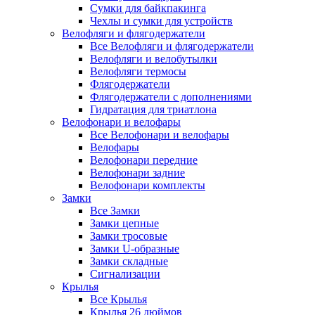
Сумки для байкпакинга
Чехлы и сумки для устройств
Велофляги и флягодержатели
Все Велофляги и флягодержатели
Велофляги и велобутылки
Велофляги термосы
Флягодержатели
Флягодержатели с дополнениями
Гидратация для триатлона
Велофонари и велофары
Все Велофонари и велофары
Велофары
Велофонари передние
Велофонари задние
Велофонари комплекты
Замки
Все Замки
Замки цепные
Замки тросовые
Замки U-образные
Замки складные
Сигнализации
Крылья
Все Крылья
Крылья 26 дюймов