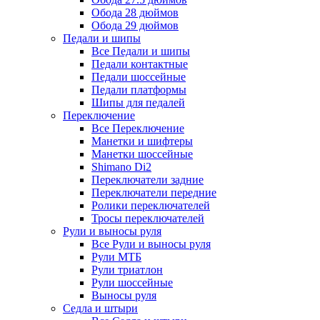
Обода 28 дюймов
Обода 29 дюймов
Педали и шипы
Все Педали и шипы
Педали контактные
Педали шоссейные
Педали платформы
Шипы для педалей
Переключение
Все Переключение
Манетки и шифтеры
Манетки шоссейные
Shimano Di2
Переключатели задние
Переключатели передние
Ролики переключателей
Тросы переключателей
Рули и выносы руля
Все Рули и выносы руля
Рули МТБ
Рули триатлон
Рули шоссейные
Выносы руля
Седла и штыри