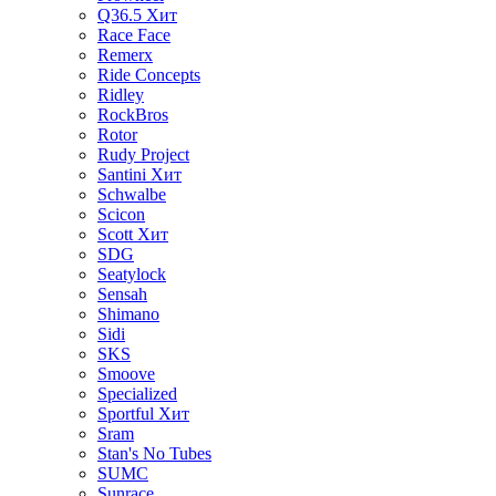
Q36.5
Хит
Race Face
Remerx
Ride Concepts
Ridley
RockBros
Rotor
Rudy Project
Santini
Хит
Schwalbe
Scicon
Scott
Хит
SDG
Seatylock
Sensah
Shimano
Sidi
SKS
Smoove
Specialized
Sportful
Хит
Sram
Stan's No Tubes
SUMC
Sunrace