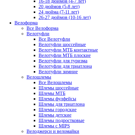
16-18 дюймов (4-7 лет)
20 дюймов (5-8 лет)
24 дюйма (7-11 лет)
26-27 дюймов (10-16 лет)
Велоформа
Все Велоформа
Велотуфли
Все Велотуфли
Велотуфли шоссейные
Велотуфли МТБ контактные
Велотуфли МТБ плоские
Велотуфли для туризма
Велотуфли для триатлона
Велотуфли зимние
Велошлемы
Все Велошлемы
Шлемы шоссейные
Шлемы МТБ
Шлемы фулфейсы
Шлемы для триатлона
Шлемы городские
Шлемы детские
Шлемы подростковые
Шлемы с MIPS
Велоджерси и веломайки