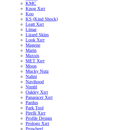
KMC
Knog
Хит
Koo
KS (Kind Shock)
Leatt
Хит
Limar
Lizard Skins
Look
Хит
Magene
Marin
Maxxis
MET
Хит
Moon
Mucky Nutz
Nalini
Navihood
Nimbl
Oakley
Хит
Panaracer
Хит
Pardus
Park Tool
Pirelli
Хит
Profile Design
Prologo
Хит
Prowheel