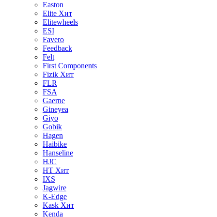
Easton
Elite
Хит
Elitewheels
ESI
Favero
Feedback
Felt
First Components
Fizik
Хит
FLR
FSA
Gaerne
Gineyea
Giyo
Gobik
Hagen
Haibike
Hanseline
HJC
HT
Хит
IXS
Jagwire
K-Edge
Kask
Хит
Kenda