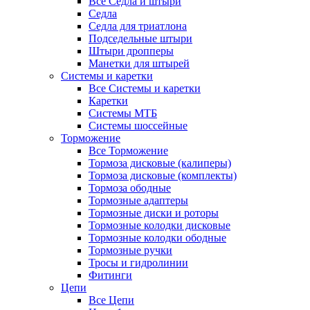
Все Седла и штыри
Седла
Седла для триатлона
Подседельные штыри
Штыри дропперы
Манетки для штырей
Системы и каретки
Все Системы и каретки
Каретки
Системы МТБ
Системы шоссейные
Торможение
Все Торможение
Тормоза дисковые (калиперы)
Тормоза дисковые (комплекты)
Тормоза ободные
Тормозные адаптеры
Тормозные диски и роторы
Тормозные колодки дисковые
Тормозные колодки ободные
Тормозные ручки
Тросы и гидролинии
Фитинги
Цепи
Все Цепи