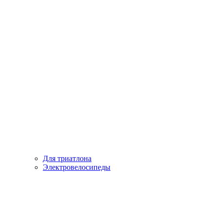
Для триатлона
Электровелосипеды