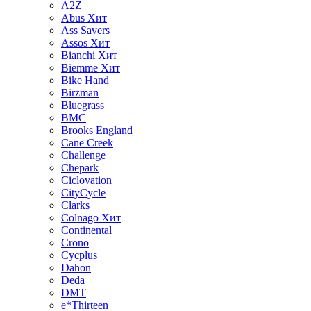
A2Z
Abus
Хит
Ass Savers
Assos
Хит
Bianchi
Хит
Biemme
Хит
Bike Hand
Birzman
Bluegrass
BMC
Brooks England
Cane Creek
Challenge
Chepark
Ciclovation
CityCycle
Clarks
Colnago
Хит
Continental
Crono
Cycplus
Dahon
Deda
DMT
e*Thirteen