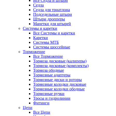
Все Седла и штыри
Седла
Седла для триатлона
Подседельные штыри
Штыри дропперы
Манетки для штырей
Системы и каретки
Все Системы и каретки
Каретки
Системы МТБ
Системы шоссейные
Торможение
Все Торможение
Тормоза дисковые (калиперы)
Тормоза дисковые (комплекты)
Тормоза ободные
Тормозные адаптеры
Тормозные диски и роторы
Тормозные колодки дисковые
Тормозные колодки ободные
Тормозные ручки
Тросы и гидролинии
Фитинги
Цепи
Все Цепи