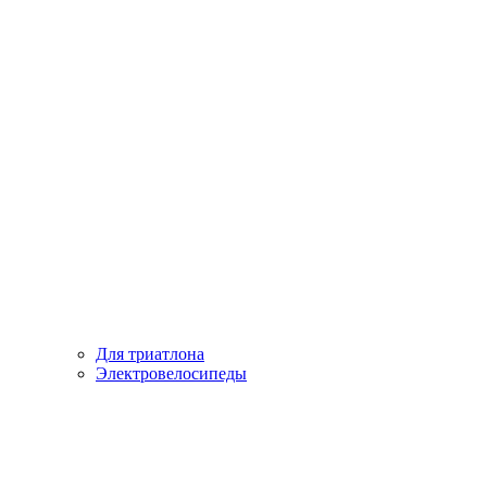
Для триатлона
Электровелосипеды