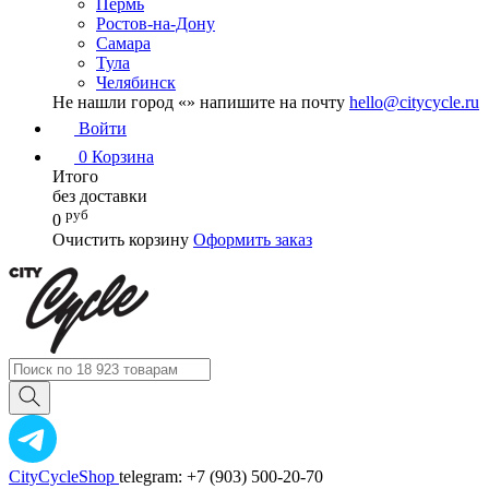
Пермь
Ростов-на-Дону
Самара
Тула
Челябинск
Не нашли город «
» напишите на почту
hello@citycycle.ru
Войти
0
Корзина
Итого
без доставки
руб
0
Очистить корзину
Оформить заказ
CityCycleShop
telegram: +7 (903) 500-20-70