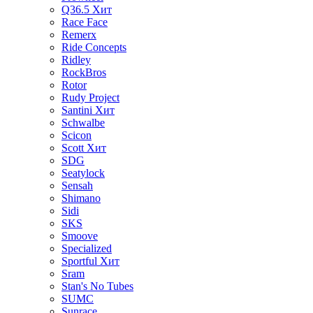
Q36.5
Хит
Race Face
Remerx
Ride Concepts
Ridley
RockBros
Rotor
Rudy Project
Santini
Хит
Schwalbe
Scicon
Scott
Хит
SDG
Seatylock
Sensah
Shimano
Sidi
SKS
Smoove
Specialized
Sportful
Хит
Sram
Stan's No Tubes
SUMC
Sunrace