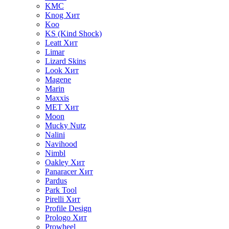
KMC
Knog
Хит
Koo
KS (Kind Shock)
Leatt
Хит
Limar
Lizard Skins
Look
Хит
Magene
Marin
Maxxis
MET
Хит
Moon
Mucky Nutz
Nalini
Navihood
Nimbl
Oakley
Хит
Panaracer
Хит
Pardus
Park Tool
Pirelli
Хит
Profile Design
Prologo
Хит
Prowheel