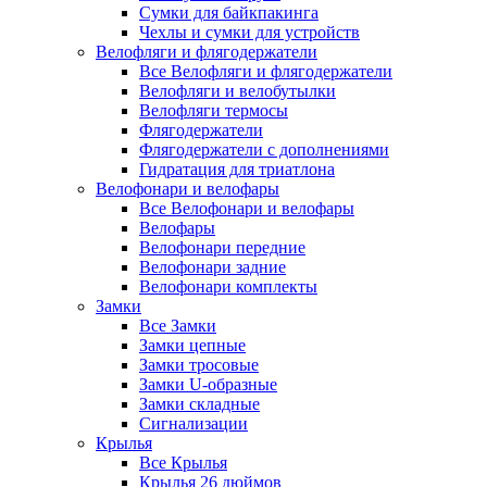
Сумки для байкпакинга
Чехлы и сумки для устройств
Велофляги и флягодержатели
Все Велофляги и флягодержатели
Велофляги и велобутылки
Велофляги термосы
Флягодержатели
Флягодержатели с дополнениями
Гидратация для триатлона
Велофонари и велофары
Все Велофонари и велофары
Велофары
Велофонари передние
Велофонари задние
Велофонари комплекты
Замки
Все Замки
Замки цепные
Замки тросовые
Замки U-образные
Замки складные
Сигнализации
Крылья
Все Крылья
Крылья 26 дюймов