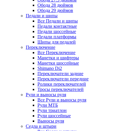
Обода 28 дюймов
Обода 29 дюймов
Педали и шипы
Все Педали и шипы
Педали контактные
Педали шоссейные
Педали платформы
Шипы для педалей
Переключение
Все Переключение
Манетки и шифтеры
Манетки шоссейные
Shimano Di2
Переключатели задние
Переключатели передние
Ролики переключателей
Тросы переключателей
Рули и выносы руля
Все Рули и выносы руля
Рули МТБ
Рули триатлон
Рули шоссейные
Выносы руля
Седла и штыри