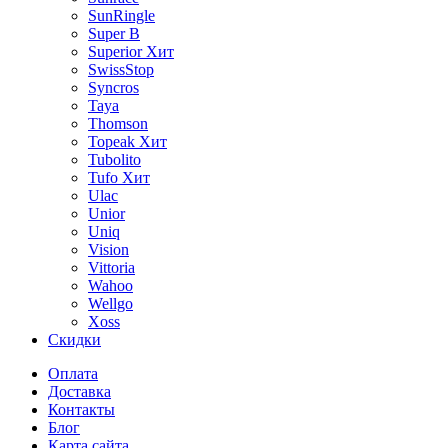
SunRingle
Super B
Superior
Хит
SwissStop
Syncros
Taya
Thomson
Topeak
Хит
Tubolito
Tufo
Хит
Ulac
Unior
Uniq
Vision
Vittoria
Wahoo
Wellgo
Xoss
Скидки
Оплата
Доставка
Контакты
Блог
Карта сайта