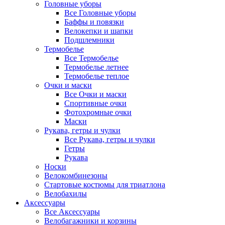
Головные уборы
Все Головные уборы
Баффы и повязки
Велокепки и шапки
Подшлемники
Термобелье
Все Термобелье
Термобелье летнее
Термобелье теплое
Очки и маски
Все Очки и маски
Спортивные очки
Фотохромные очки
Маски
Рукава, гетры и чулки
Все Рукава, гетры и чулки
Гетры
Рукава
Носки
Велокомбинезоны
Стартовые костюмы для триатлона
Велобахилы
Аксессуары
Все Аксессуары
Велобагажники и корзины