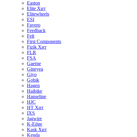
Easton
Elite
Хит
Elitewheels
ESI
Favero
Feedback
Felt
First Components
Fizik
Хит
FLR
FSA
Gaerne
Gineyea
Giyo
Gobik
Hagen
Haibike
Hanseline
HJC
HT
Хит
IXS
Jagwire
K-Edge
Kask
Хит
Kenda