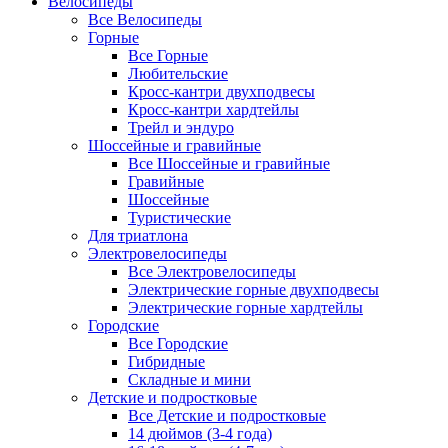
Велосипеды
Все Велосипеды
Горные
Все Горные
Любительские
Кросс-кантри двухподвесы
Кросс-кантри хардтейлы
Трейл и эндуро
Шоссейные и гравийные
Все Шоссейные и гравийные
Гравийные
Шоссейные
Туристические
Для триатлона
Электровелосипеды
Все Электровелосипеды
Электрические горные двухподвесы
Электрические горные хардтейлы
Городские
Все Городские
Гибридные
Складные и мини
Детские и подростковые
Все Детские и подростковые
14 дюймов (3-4 года)