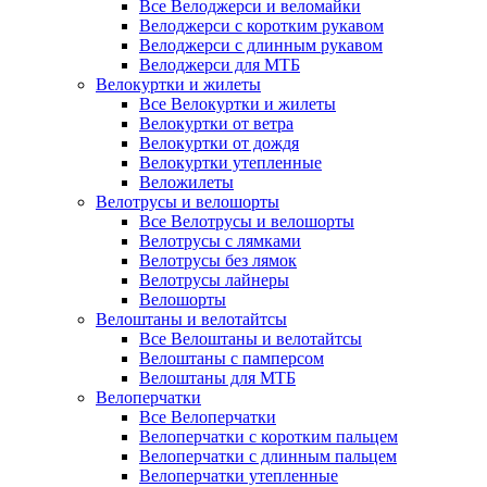
Все Велоджерси и веломайки
Велоджерси с коротким рукавом
Велоджерси с длинным рукавом
Велоджерси для МТБ
Велокуртки и жилеты
Все Велокуртки и жилеты
Велокуртки от ветра
Велокуртки от дождя
Велокуртки утепленные
Веложилеты
Велотрусы и велошорты
Все Велотрусы и велошорты
Велотрусы с лямками
Велотрусы без лямок
Велотрусы лайнеры
Велошорты
Велоштаны и велотайтсы
Все Велоштаны и велотайтсы
Велоштаны с памперсом
Велоштаны для МТБ
Велоперчатки
Все Велоперчатки
Велоперчатки с коротким пальцем
Велоперчатки с длинным пальцем
Велоперчатки утепленные