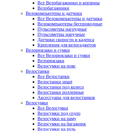
Все Велобагажники и корзины
Велобагажники
Велокомпьютеры и датчики
Все Велокомпьютеры и датчики
Велокомпьютеры беспроводные
Пульсометры нагрудные
Пульсометры наручные
Датчики скорости и каденса
Крепления для велогаджетов
Велорюкзаки и сумки
Все Велорюкзаки и сумки
Велорюкзаки
Велосумки на пояс
Велостанки
Все Велостанки
Велостанки smart
Велостанки под колесо
Велостанки роллерные
Аксессуары для велостанков
Велосумки
Все Велосумки
Велосумки под седло
Велосумки на раму
Велосумки на багажник
Велосумки на руль