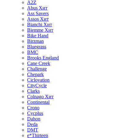
A2Z
Abus
Хит
Ass Savers
Assos
Хит
Bianchi
Хит
Biemme
Хит
Bike Hand
Birzman
Bluegrass
BMC
Brooks England
Cane Creek
Challenge
Chepark
Ciclovation
CityCycle
Clarks
Colnago
Хит
Continental
Crono
Cycplus
Dahon
Deda
DMT
e*Thirteen