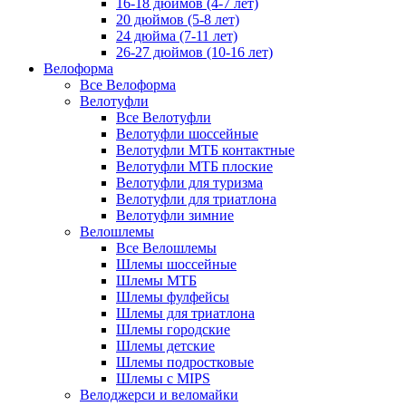
16-18 дюймов (4-7 лет)
20 дюймов (5-8 лет)
24 дюйма (7-11 лет)
26-27 дюймов (10-16 лет)
Велоформа
Все Велоформа
Велотуфли
Все Велотуфли
Велотуфли шоссейные
Велотуфли МТБ контактные
Велотуфли МТБ плоские
Велотуфли для туризма
Велотуфли для триатлона
Велотуфли зимние
Велошлемы
Все Велошлемы
Шлемы шоссейные
Шлемы МТБ
Шлемы фулфейсы
Шлемы для триатлона
Шлемы городские
Шлемы детские
Шлемы подростковые
Шлемы с MIPS
Велоджерси и веломайки