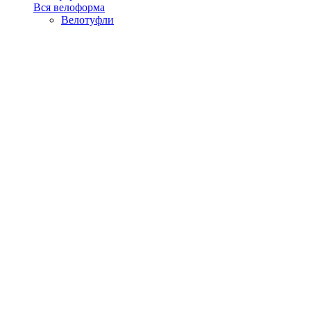
Вся велоформа
Велотуфли