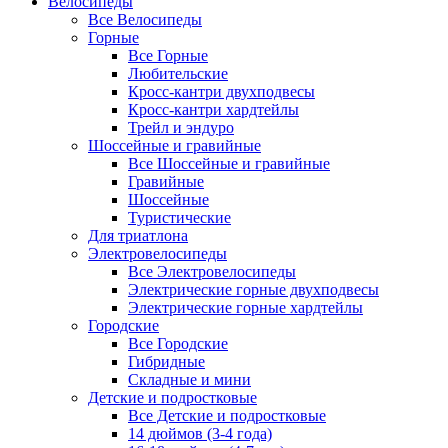
Велосипеды
Все Велосипеды
Горные
Все Горные
Любительские
Кросс-кантри двухподвесы
Кросс-кантри хардтейлы
Трейл и эндуро
Шоссейные и гравийные
Все Шоссейные и гравийные
Гравийные
Шоссейные
Туристические
Для триатлона
Электровелосипеды
Все Электровелосипеды
Электрические горные двухподвесы
Электрические горные хардтейлы
Городские
Все Городские
Гибридные
Складные и мини
Детские и подростковые
Все Детские и подростковые
14 дюймов (3-4 года)