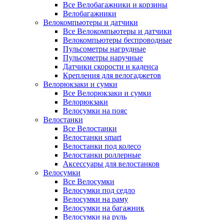
Все Велобагажники и корзины
Велобагажники
Велокомпьютеры и датчики
Все Велокомпьютеры и датчики
Велокомпьютеры беспроводные
Пульсометры нагрудные
Пульсометры наручные
Датчики скорости и каденса
Крепления для велогаджетов
Велорюкзаки и сумки
Все Велорюкзаки и сумки
Велорюкзаки
Велосумки на пояс
Велостанки
Все Велостанки
Велостанки smart
Велостанки под колесо
Велостанки роллерные
Аксессуары для велостанков
Велосумки
Все Велосумки
Велосумки под седло
Велосумки на раму
Велосумки на багажник
Велосумки на руль