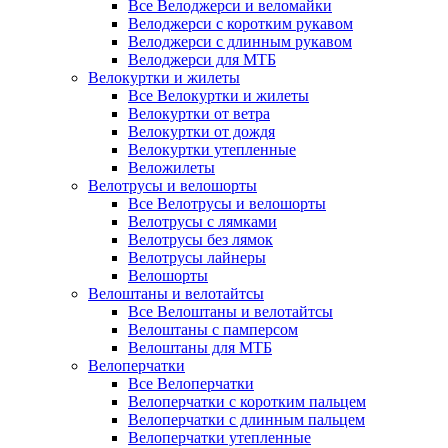
Все Велоджерси и веломайки
Велоджерси с коротким рукавом
Велоджерси с длинным рукавом
Велоджерси для МТБ
Велокуртки и жилеты
Все Велокуртки и жилеты
Велокуртки от ветра
Велокуртки от дождя
Велокуртки утепленные
Веложилеты
Велотрусы и велошорты
Все Велотрусы и велошорты
Велотрусы с лямками
Велотрусы без лямок
Велотрусы лайнеры
Велошорты
Велоштаны и велотайтсы
Все Велоштаны и велотайтсы
Велоштаны с памперсом
Велоштаны для МТБ
Велоперчатки
Все Велоперчатки
Велоперчатки с коротким пальцем
Велоперчатки с длинным пальцем
Велоперчатки утепленные