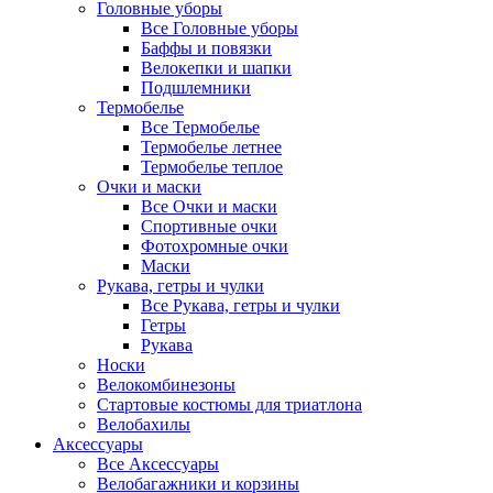
Головные уборы
Все Головные уборы
Баффы и повязки
Велокепки и шапки
Подшлемники
Термобелье
Все Термобелье
Термобелье летнее
Термобелье теплое
Очки и маски
Все Очки и маски
Спортивные очки
Фотохромные очки
Маски
Рукава, гетры и чулки
Все Рукава, гетры и чулки
Гетры
Рукава
Носки
Велокомбинезоны
Стартовые костюмы для триатлона
Велобахилы
Аксессуары
Все Аксессуары
Велобагажники и корзины