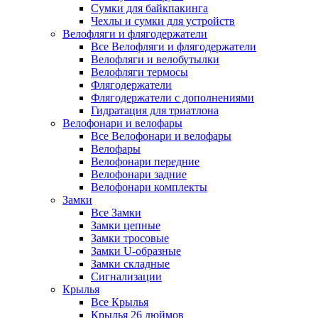
Сумки для байкпакинга
Чехлы и сумки для устройств
Велофляги и флягодержатели
Все Велофляги и флягодержатели
Велофляги и велобутылки
Велофляги термосы
Флягодержатели
Флягодержатели с дополнениями
Гидратация для триатлона
Велофонари и велофары
Все Велофонари и велофары
Велофары
Велофонари передние
Велофонари задние
Велофонари комплекты
Замки
Все Замки
Замки цепные
Замки тросовые
Замки U-образные
Замки складные
Сигнализации
Крылья
Все Крылья
Крылья 26 дюймов