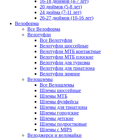
16-18 дюймов (4-7 лет)
20 дюймов (5-8 лет)
24 дюйма (7-11 лет)
26-27 дюймов (10-16 лет)
Велоформа
Все Велоформа
Велотуфли
Все Велотуфли
Велотуфли шоссейные
Велотуфли МТБ контактные
Велотуфли МТБ плоские
Велотуфли для туризма
Велотуфли для триатлона
Велотуфли зимние
Велошлемы
Все Велошлемы
Шлемы шоссейные
Шлемы МТБ
Шлемы фулфейсы
Шлемы для триатлона
Шлемы городские
Шлемы детские
Шлемы подростковые
Шлемы с MIPS
Велоджерси и веломайки