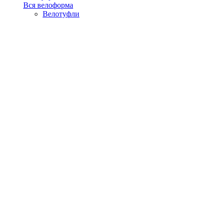
Вся велоформа
Велотуфли