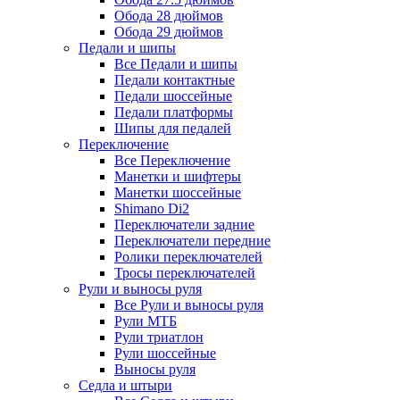
Обода 28 дюймов
Обода 29 дюймов
Педали и шипы
Все Педали и шипы
Педали контактные
Педали шоссейные
Педали платформы
Шипы для педалей
Переключение
Все Переключение
Манетки и шифтеры
Манетки шоссейные
Shimano Di2
Переключатели задние
Переключатели передние
Ролики переключателей
Тросы переключателей
Рули и выносы руля
Все Рули и выносы руля
Рули МТБ
Рули триатлон
Рули шоссейные
Выносы руля
Седла и штыри