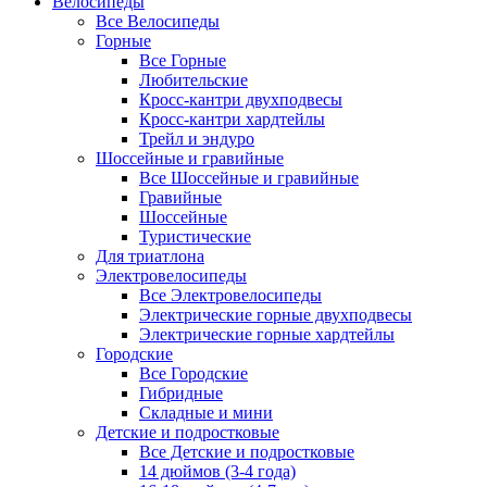
Велосипеды
Все Велосипеды
Горные
Все Горные
Любительские
Кросс-кантри двухподвесы
Кросс-кантри хардтейлы
Трейл и эндуро
Шоссейные и гравийные
Все Шоссейные и гравийные
Гравийные
Шоссейные
Туристические
Для триатлона
Электровелосипеды
Все Электровелосипеды
Электрические горные двухподвесы
Электрические горные хардтейлы
Городские
Все Городские
Гибридные
Складные и мини
Детские и подростковые
Все Детские и подростковые
14 дюймов (3-4 года)