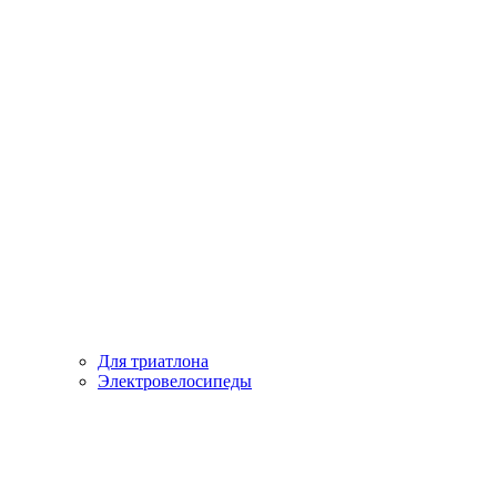
Для триатлона
Электровелосипеды