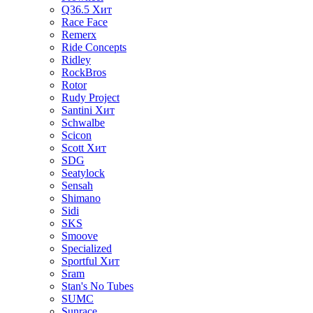
Q36.5
Хит
Race Face
Remerx
Ride Concepts
Ridley
RockBros
Rotor
Rudy Project
Santini
Хит
Schwalbe
Scicon
Scott
Хит
SDG
Seatylock
Sensah
Shimano
Sidi
SKS
Smoove
Specialized
Sportful
Хит
Sram
Stan's No Tubes
SUMC
Sunrace