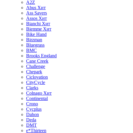
A2Z
Abus
Хит
Ass Savers
Assos
Хит
Bianchi
Хит
Biemme
Хит
Bike Hand
Birzman
Bluegrass
BMC
Brooks England
Cane Creek
Challenge
Chepark
Ciclovation
CityCycle
Clarks
Colnago
Хит
Continental
Crono
Cycplus
Dahon
Deda
DMT
e*Thirteen