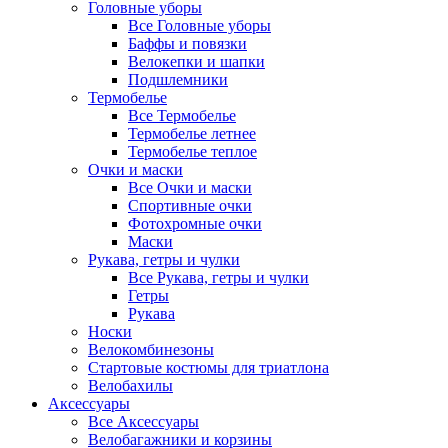
Головные уборы
Все Головные уборы
Баффы и повязки
Велокепки и шапки
Подшлемники
Термобелье
Все Термобелье
Термобелье летнее
Термобелье теплое
Очки и маски
Все Очки и маски
Спортивные очки
Фотохромные очки
Маски
Рукава, гетры и чулки
Все Рукава, гетры и чулки
Гетры
Рукава
Носки
Велокомбинезоны
Стартовые костюмы для триатлона
Велобахилы
Аксессуары
Все Аксессуары
Велобагажники и корзины