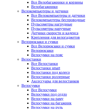
Все Велобагажники и корзины
Велобагажники
Велокомпьютеры и датчики
Все Велокомпьютеры и датчики
Велокомпьютеры беспроводные
Пульсометры нагрудные
Пульсометры наручные
Датчики скорости и каденса
Крепления для велогаджетов
Велорюкзаки и сумки
Все Велорюкзаки и сумки
Велорюкзаки
Велосумки на пояс
Велостанки
Все Велостанки
Велостанки smart
Велостанки под колесо
Велостанки роллерные
Аксессуары для велостанков
Велосумки
Все Велосумки
Велосумки под седло
Велосумки на раму
Велосумки на багажник
Велосумки на руль