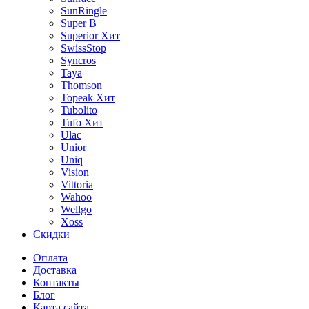
SunRingle
Super B
Superior
Хит
SwissStop
Syncros
Taya
Thomson
Topeak
Хит
Tubolito
Tufo
Хит
Ulac
Unior
Uniq
Vision
Vittoria
Wahoo
Wellgo
Xoss
Скидки
Оплата
Доставка
Контакты
Блог
Карта сайта