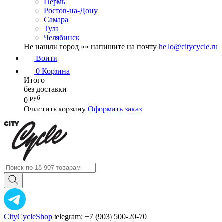
Пермь
Ростов-на-Дону
Самара
Тула
Челябинск
Не нашли город «
» напишите на почту
hello@citycycle.ru
Войти
0
Корзина
Итого
без доставки
руб
0
Очистить корзину
Оформить заказ
CityCycleShop
telegram: +7 (903) 500-20-70