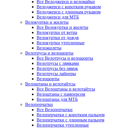
Все Велоджерси и веломайки
Велоджерси с коротким рукавом
Велоджерси с длинным рукавом
Велоджерси для МТБ
Велокуртки и жилеты
Все Велокуртки и жилеты
Велокуртки от ветра
Велокуртки от дождя
Велокуртки утепленные
Веложилеты
Велотрусы и велошорты
Все Велотрусы и велошорты
Велотрусы с лямками
Велотрусы без лямок
Велотрусы лайнеры
Велошорты
Велоштаны и велотайтсы
Все Велоштаны и велотайтсы
Велоштаны с памперсом
Велоштаны для МТБ
Велоперчатки
Все Велоперчатки
Велоперчатки с коротким пальцем
Велоперчатки с длинным пальцем
Велоперчатки утепленные