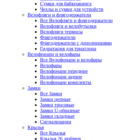
Сумки для байкпакинга
Чехлы и сумки для устройств
Велофляги и флягодержатели
Все Велофляги и флягодержатели
Велофляги и велобутылки
Велофляги термосы
Флягодержатели
Флягодержатели с дополнениями
Гидратация для триатлона
Велофонари и велофары
Все Велофонари и велофары
Велофары
Велофонари передние
Велофонари задние
Велофонари комплекты
Замки
Все Замки
Замки цепные
Замки тросовые
Замки U-образные
Замки складные
Сигнализации
Крылья
Все Крылья
Крылья 26 дюймов