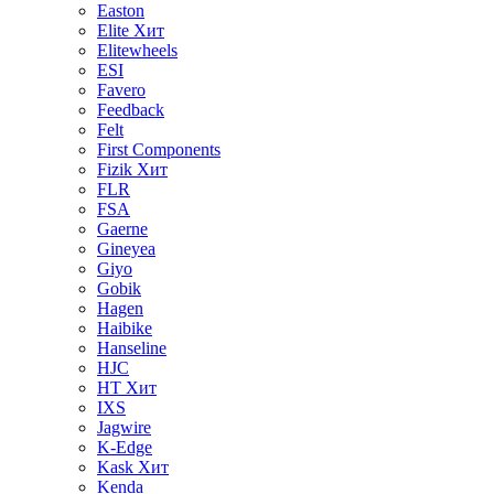
Easton
Elite
Хит
Elitewheels
ESI
Favero
Feedback
Felt
First Components
Fizik
Хит
FLR
FSA
Gaerne
Gineyea
Giyo
Gobik
Hagen
Haibike
Hanseline
HJC
HT
Хит
IXS
Jagwire
K-Edge
Kask
Хит
Kenda