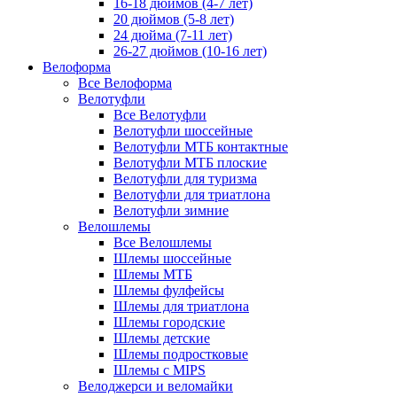
16-18 дюймов (4-7 лет)
20 дюймов (5-8 лет)
24 дюйма (7-11 лет)
26-27 дюймов (10-16 лет)
Велоформа
Все Велоформа
Велотуфли
Все Велотуфли
Велотуфли шоссейные
Велотуфли МТБ контактные
Велотуфли МТБ плоские
Велотуфли для туризма
Велотуфли для триатлона
Велотуфли зимние
Велошлемы
Все Велошлемы
Шлемы шоссейные
Шлемы МТБ
Шлемы фулфейсы
Шлемы для триатлона
Шлемы городские
Шлемы детские
Шлемы подростковые
Шлемы с MIPS
Велоджерси и веломайки