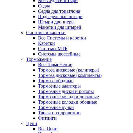
Все Седла и штыри
Седла
Седла для триатлона
Подседельные штыри
Штыри дропперы
Манетки для штырей
Системы и каретки
Все Системы и каретки
Каретки
Системы МТБ
Системы шоссейные
Торможение
Все Торможение
Тормоза дисковые (калиперы)
Тормоза дисковые (комплекты)
Тормоза ободные
Тормозные адаптеры
Тормозные диски и роторы
Тормозные колодки дисковые
Тормозные колодки ободные
Тормозные ручки
Тросы и гидролинии
Фитинги
Цепи
Все Цепи