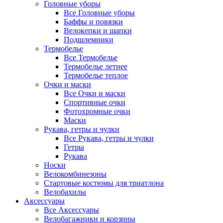
Головные уборы
Все Головные уборы
Баффы и повязки
Велокепки и шапки
Подшлемники
Термобелье
Все Термобелье
Термобелье летнее
Термобелье теплое
Очки и маски
Все Очки и маски
Спортивные очки
Фотохромные очки
Маски
Рукава, гетры и чулки
Все Рукава, гетры и чулки
Гетры
Рукава
Носки
Велокомбинезоны
Стартовые костюмы для триатлона
Велобахилы
Аксессуары
Все Аксессуары
Велобагажники и корзины