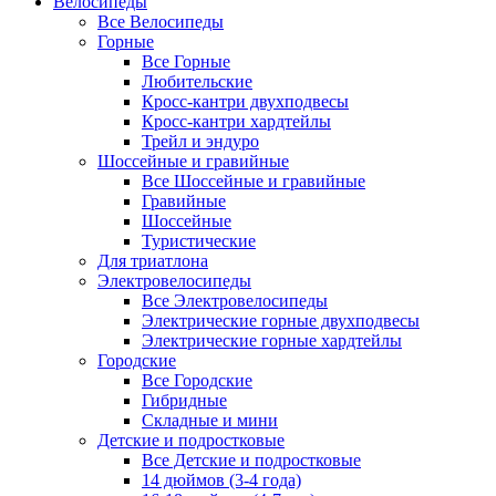
Велосипеды
Все Велосипеды
Горные
Все Горные
Любительские
Кросс-кантри двухподвесы
Кросс-кантри хардтейлы
Трейл и эндуро
Шоссейные и гравийные
Все Шоссейные и гравийные
Гравийные
Шоссейные
Туристические
Для триатлона
Электровелосипеды
Все Электровелосипеды
Электрические горные двухподвесы
Электрические горные хардтейлы
Городские
Все Городские
Гибридные
Складные и мини
Детские и подростковые
Все Детские и подростковые
14 дюймов (3-4 года)