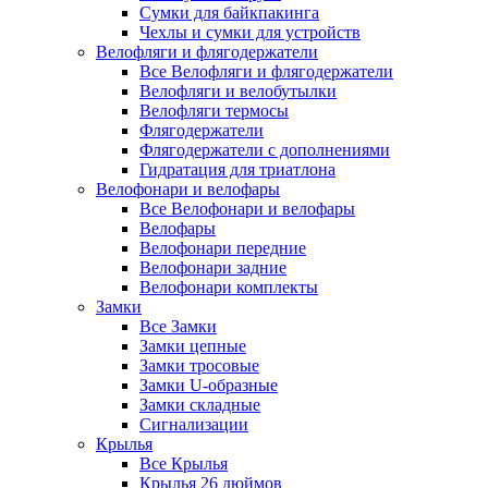
Сумки для байкпакинга
Чехлы и сумки для устройств
Велофляги и флягодержатели
Все Велофляги и флягодержатели
Велофляги и велобутылки
Велофляги термосы
Флягодержатели
Флягодержатели с дополнениями
Гидратация для триатлона
Велофонари и велофары
Все Велофонари и велофары
Велофары
Велофонари передние
Велофонари задние
Велофонари комплекты
Замки
Все Замки
Замки цепные
Замки тросовые
Замки U-образные
Замки складные
Сигнализации
Крылья
Все Крылья
Крылья 26 дюймов