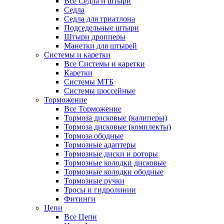
Все Седла и штыри
Седла
Седла для триатлона
Подседельные штыри
Штыри дропперы
Манетки для штырей
Системы и каретки
Все Системы и каретки
Каретки
Системы МТБ
Системы шоссейные
Торможение
Все Торможение
Тормоза дисковые (калиперы)
Тормоза дисковые (комплекты)
Тормоза ободные
Тормозные адаптеры
Тормозные диски и роторы
Тормозные колодки дисковые
Тормозные колодки ободные
Тормозные ручки
Тросы и гидролинии
Фитинги
Цепи
Все Цепи