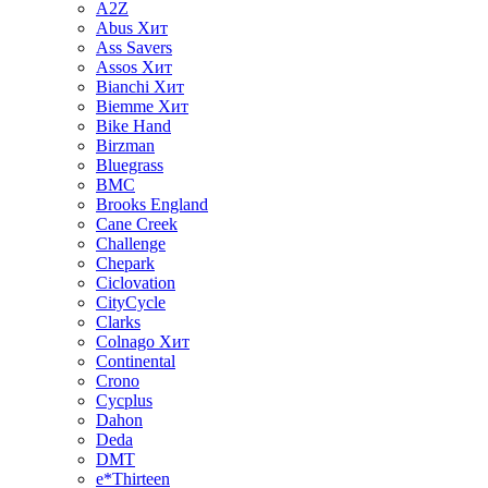
A2Z
Abus
Хит
Ass Savers
Assos
Хит
Bianchi
Хит
Biemme
Хит
Bike Hand
Birzman
Bluegrass
BMC
Brooks England
Cane Creek
Challenge
Chepark
Ciclovation
CityCycle
Clarks
Colnago
Хит
Continental
Crono
Cycplus
Dahon
Deda
DMT
e*Thirteen