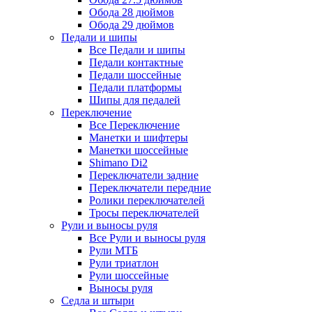
Обода 28 дюймов
Обода 29 дюймов
Педали и шипы
Все Педали и шипы
Педали контактные
Педали шоссейные
Педали платформы
Шипы для педалей
Переключение
Все Переключение
Манетки и шифтеры
Манетки шоссейные
Shimano Di2
Переключатели задние
Переключатели передние
Ролики переключателей
Тросы переключателей
Рули и выносы руля
Все Рули и выносы руля
Рули МТБ
Рули триатлон
Рули шоссейные
Выносы руля
Седла и штыри