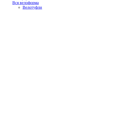
Вся велоформа
Велотуфли