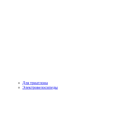
Для триатлона
Электровелосипеды