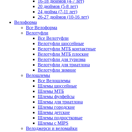
16-18 дюймов (4-7 лет)
20 дюймов (5-8 лет)
24 дюйма (7-11 лет)
26-27 дюймов (10-16 лет)
Велоформа
Все Велоформа
Велотуфли
Все Велотуфли
Велотуфли шоссейные
Велотуфли МТБ контактные
Велотуфли МТБ плоские
Велотуфли для туризма
Велотуфли для триатлона
Велотуфли зимние
Велошлемы
Все Велошлемы
Шлемы шоссейные
Шлемы МТБ
Шлемы фулфейсы
Шлемы для триатлона
Шлемы городские
Шлемы детские
Шлемы подростковые
Шлемы с MIPS
Велоджерси и веломайки