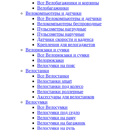
Все Велобагажники и корзины
Велобагажники
Велокомпьютеры и датчики
Все Велокомпьютеры и датчики
Велокомпьютеры беспроводные
Пульсометры нагрудные
Пульсометры наручные
Датчики скорости и каденса
Крепления для велогаджетов
Велорюкзаки и сумки
Все Велорюкзаки и сумки
Велорюкзаки
Велосумки на пояс
Велостанки
Все Велостанки
Велостанки smart
Велостанки под колесо
Велостанки роллерные
Аксессуары для велостанков
Велосумки
Все Велосумки
Велосумки под седло
Велосумки на раму
Велосумки на багажник
Велосумки на руль