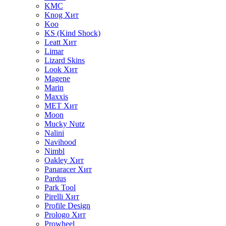
KMC
Knog
Хит
Koo
KS (Kind Shock)
Leatt
Хит
Limar
Lizard Skins
Look
Хит
Magene
Marin
Maxxis
MET
Хит
Moon
Mucky Nutz
Nalini
Navihood
Nimbl
Oakley
Хит
Panaracer
Хит
Pardus
Park Tool
Pirelli
Хит
Profile Design
Prologo
Хит
Prowheel