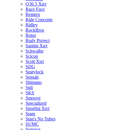
Q36.5
Хит
Race Face
Remerx
Ride Concepts
Ridley
RockBros
Rotor
Rudy Project
Santini
Хит
Schwalbe
Scicon
Scott
Хит
SDG
Seatylock
Sensah
Shimano
Sidi
SKS
Smoove
Specialized
Sportful
Хит
Sram
Stan's No Tubes
SUMC
Sunrace