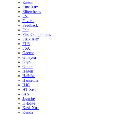
Easton
Elite
Хит
Elitewheels
ESI
Favero
Feedback
Felt
First Components
Fizik
Хит
FLR
FSA
Gaerne
Gineyea
Giyo
Gobik
Hagen
Haibike
Hanseline
HJC
HT
Хит
IXS
Jagwire
K-Edge
Kask
Хит
Kenda