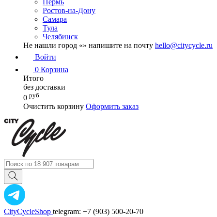
Пермь
Ростов-на-Дону
Самара
Тула
Челябинск
Не нашли город «
» напишите на почту
hello@citycycle.ru
Войти
0
Корзина
Итого
без доставки
руб
0
Очистить корзину
Оформить заказ
CityCycleShop
telegram: +7 (903) 500-20-70