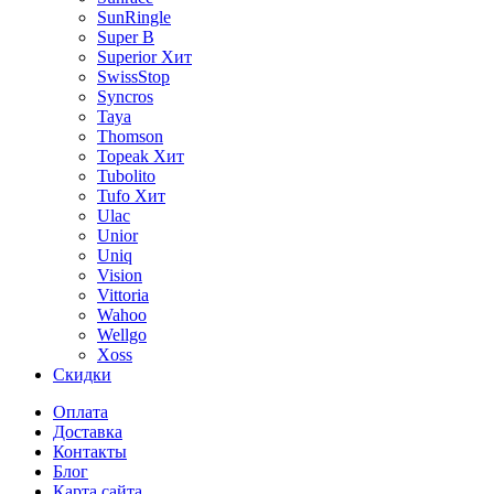
SunRingle
Super B
Superior
Хит
SwissStop
Syncros
Taya
Thomson
Topeak
Хит
Tubolito
Tufo
Хит
Ulac
Unior
Uniq
Vision
Vittoria
Wahoo
Wellgo
Xoss
Скидки
Оплата
Доставка
Контакты
Блог
Карта сайта