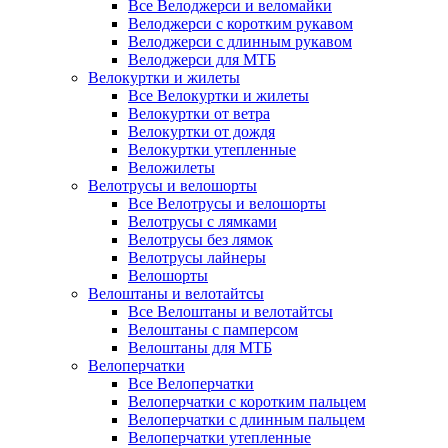
Все Велоджерси и веломайки
Велоджерси с коротким рукавом
Велоджерси с длинным рукавом
Велоджерси для МТБ
Велокуртки и жилеты
Все Велокуртки и жилеты
Велокуртки от ветра
Велокуртки от дождя
Велокуртки утепленные
Веложилеты
Велотрусы и велошорты
Все Велотрусы и велошорты
Велотрусы с лямками
Велотрусы без лямок
Велотрусы лайнеры
Велошорты
Велоштаны и велотайтсы
Все Велоштаны и велотайтсы
Велоштаны с памперсом
Велоштаны для МТБ
Велоперчатки
Все Велоперчатки
Велоперчатки с коротким пальцем
Велоперчатки с длинным пальцем
Велоперчатки утепленные