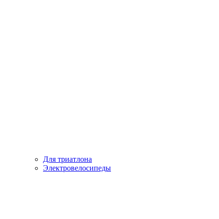
Для триатлона
Электровелосипеды