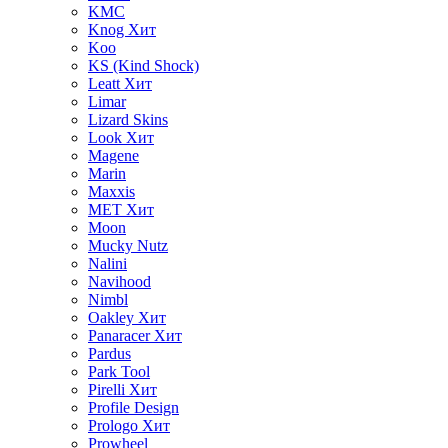
KMC
Knog
Хит
Koo
KS (Kind Shock)
Leatt
Хит
Limar
Lizard Skins
Look
Хит
Magene
Marin
Maxxis
MET
Хит
Moon
Mucky Nutz
Nalini
Navihood
Nimbl
Oakley
Хит
Panaracer
Хит
Pardus
Park Tool
Pirelli
Хит
Profile Design
Prologo
Хит
Prowheel