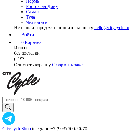
Пермь
Ростов-на-Дону
Самара
Тула
Челябинск
Не нашли город «
» напишите на почту
hello@citycycle.ru
Войти
0
Корзина
Итого
без доставки
руб
0
Очистить корзину
Оформить заказ
CityCycleShop
telegram: +7 (903) 500-20-70