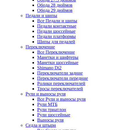
Обода 28 дюймов
Обода 29 дюймов
Педали и шипы
Все Педали и шипы
Педали контактные
Педали шоссейные
Педали платформы
Шипы для педалей
Переключение
Все Переключение
Манетки и шифтеры
Манетки шоссейные
Shimano Di2
Переключатели задние
Переключатели передние
Ролики переключателей
Тросы переключателей
Рули и выносы руля
Все Рули и выносы руля
Рули МТБ
Рули триатлон
Рули шоссейные
Выносы руля
Седла и штыри