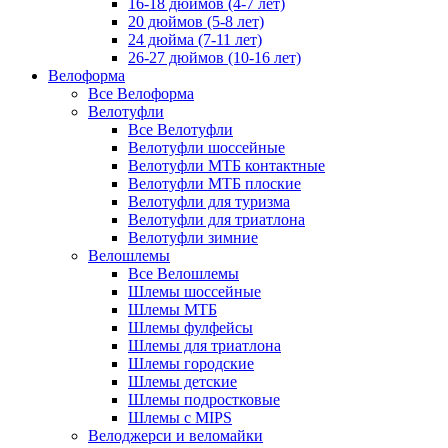
16-18 дюймов (4-7 лет)
20 дюймов (5-8 лет)
24 дюйма (7-11 лет)
26-27 дюймов (10-16 лет)
Велоформа
Все Велоформа
Велотуфли
Все Велотуфли
Велотуфли шоссейные
Велотуфли МТБ контактные
Велотуфли МТБ плоские
Велотуфли для туризма
Велотуфли для триатлона
Велотуфли зимние
Велошлемы
Все Велошлемы
Шлемы шоссейные
Шлемы МТБ
Шлемы фулфейсы
Шлемы для триатлона
Шлемы городские
Шлемы детские
Шлемы подростковые
Шлемы с MIPS
Велоджерси и веломайки