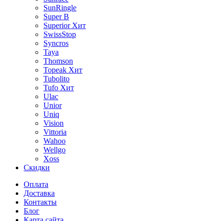
SunRingle
Super B
Superior
Хит
SwissStop
Syncros
Taya
Thomson
Topeak
Хит
Tubolito
Tufo
Хит
Ulac
Unior
Uniq
Vision
Vittoria
Wahoo
Wellgo
Xoss
Скидки
Оплата
Доставка
Контакты
Блог
Карта сайта