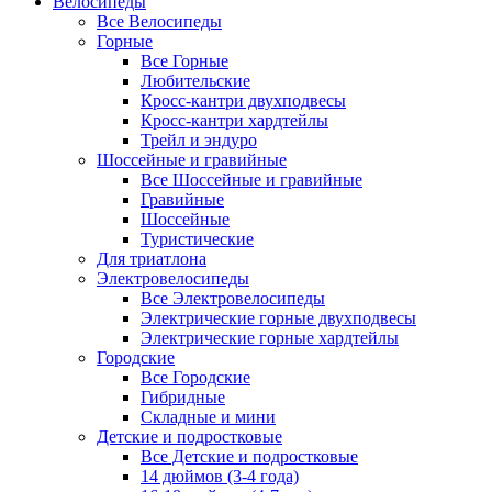
Велосипеды
Все Велосипеды
Горные
Все Горные
Любительские
Кросс-кантри двухподвесы
Кросс-кантри хардтейлы
Трейл и эндуро
Шоссейные и гравийные
Все Шоссейные и гравийные
Гравийные
Шоссейные
Туристические
Для триатлона
Электровелосипеды
Все Электровелосипеды
Электрические горные двухподвесы
Электрические горные хардтейлы
Городские
Все Городские
Гибридные
Складные и мини
Детские и подростковые
Все Детские и подростковые
14 дюймов (3-4 года)