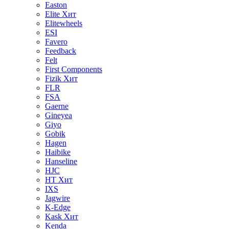
Easton
Elite
Хит
Elitewheels
ESI
Favero
Feedback
Felt
First Components
Fizik
Хит
FLR
FSA
Gaerne
Gineyea
Giyo
Gobik
Hagen
Haibike
Hanseline
HJC
HT
Хит
IXS
Jagwire
K-Edge
Kask
Хит
Kenda