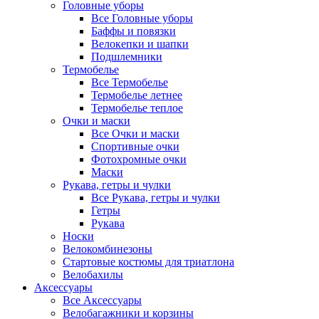
Головные уборы
Все Головные уборы
Баффы и повязки
Велокепки и шапки
Подшлемники
Термобелье
Все Термобелье
Термобелье летнее
Термобелье теплое
Очки и маски
Все Очки и маски
Спортивные очки
Фотохромные очки
Маски
Рукава, гетры и чулки
Все Рукава, гетры и чулки
Гетры
Рукава
Носки
Велокомбинезоны
Стартовые костюмы для триатлона
Велобахилы
Аксессуары
Все Аксессуары
Велобагажники и корзины