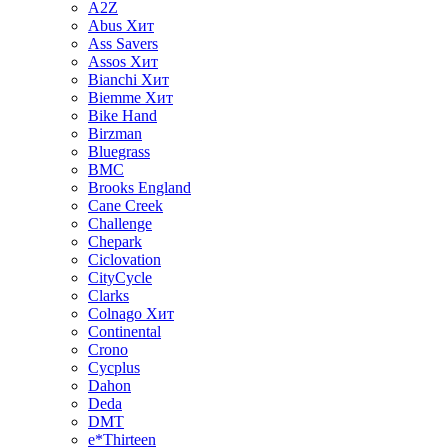
A2Z
Abus
Хит
Ass Savers
Assos
Хит
Bianchi
Хит
Biemme
Хит
Bike Hand
Birzman
Bluegrass
BMC
Brooks England
Cane Creek
Challenge
Chepark
Ciclovation
CityCycle
Clarks
Colnago
Хит
Continental
Crono
Cycplus
Dahon
Deda
DMT
e*Thirteen