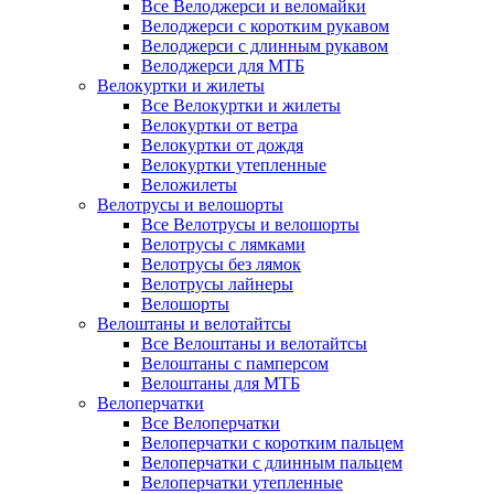
Все Велоджерси и веломайки
Велоджерси с коротким рукавом
Велоджерси с длинным рукавом
Велоджерси для МТБ
Велокуртки и жилеты
Все Велокуртки и жилеты
Велокуртки от ветра
Велокуртки от дождя
Велокуртки утепленные
Веложилеты
Велотрусы и велошорты
Все Велотрусы и велошорты
Велотрусы с лямками
Велотрусы без лямок
Велотрусы лайнеры
Велошорты
Велоштаны и велотайтсы
Все Велоштаны и велотайтсы
Велоштаны с памперсом
Велоштаны для МТБ
Велоперчатки
Все Велоперчатки
Велоперчатки с коротким пальцем
Велоперчатки с длинным пальцем
Велоперчатки утепленные