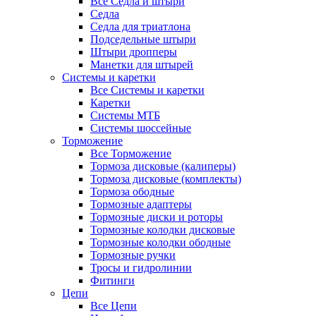
Все Седла и штыри
Седла
Седла для триатлона
Подседельные штыри
Штыри дропперы
Манетки для штырей
Системы и каретки
Все Системы и каретки
Каретки
Системы МТБ
Системы шоссейные
Торможение
Все Торможение
Тормоза дисковые (калиперы)
Тормоза дисковые (комплекты)
Тормоза ободные
Тормозные адаптеры
Тормозные диски и роторы
Тормозные колодки дисковые
Тормозные колодки ободные
Тормозные ручки
Тросы и гидролинии
Фитинги
Цепи
Все Цепи