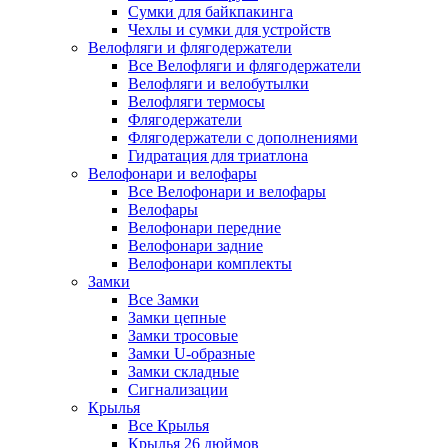
Сумки для байкпакинга
Чехлы и сумки для устройств
Велофляги и флягодержатели
Все Велофляги и флягодержатели
Велофляги и велобутылки
Велофляги термосы
Флягодержатели
Флягодержатели с дополнениями
Гидратация для триатлона
Велофонари и велофары
Все Велофонари и велофары
Велофары
Велофонари передние
Велофонари задние
Велофонари комплекты
Замки
Все Замки
Замки цепные
Замки тросовые
Замки U-образные
Замки складные
Сигнализации
Крылья
Все Крылья
Крылья 26 дюймов