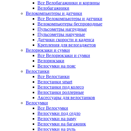
Все Велобагажники и корзины
Велобагажники
Велокомпьютеры и датчики
Все Велокомпьютеры и датчики
Велокомпьютеры беспроводные
Пульсометры нагрудные
Пульсометры наручные
Датчики скорости и каденса
Крепления для велогаджетов
Велорюкзаки и сумки
Все Велорюкзаки и сумки
Велорюкзаки
Велосумки на пояс
Велостанки
Все Велостанки
Велостанки smart
Велостанки под колесо
Велостанки роллерные
Аксессуары для велостанков
Велосумки
Все Велосумки
Велосумки под седло
Велосумки на раму
Велосумки на багажник
Велосумки на руль