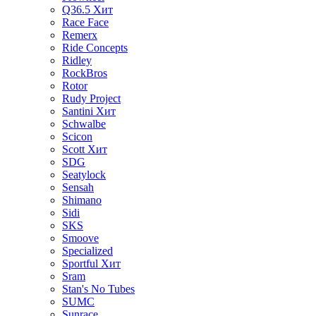
Q36.5
Хит
Race Face
Remerx
Ride Concepts
Ridley
RockBros
Rotor
Rudy Project
Santini
Хит
Schwalbe
Scicon
Scott
Хит
SDG
Seatylock
Sensah
Shimano
Sidi
SKS
Smoove
Specialized
Sportful
Хит
Sram
Stan's No Tubes
SUMC
Sunrace