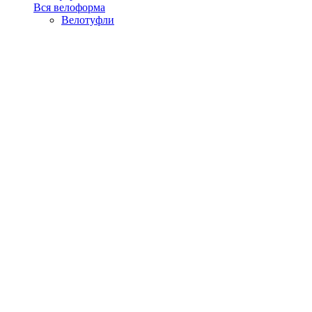
Вся велоформа
Велотуфли