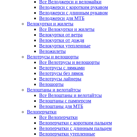
Все Велоджерси и веломайки
Велоджерси с коротким рукавом
Велоджерси с длинным рукавом
Велоджерси для МТБ
Велокуртки и жилеты
Все Велокуртки и жилеты
Велокуртки от ветра
Велокуртки от дождя
Велокуртки утепленные
Веложилеты
Велотрусы и велошорты
Все Велотрусы и велошорты
Велотрусы с лямками
Велотрусы без лямок
Велотрусы лайнеры
Велошорты
Велоштаны и велотайтсы
Все Велоштаны и велотайтсы
Велоштаны с памперсом
Велоштаны для МТБ
Велоперчатки
Все Велоперчатки
Велоперчатки с коротким пальцем
Велоперчатки с длинным пальцем
Велоперчатки утепленные