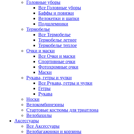
Головные уборы
Все Головные уборы
Баффы и повязки
Велокепки и шапки
Подшлемники
Термобелье
Все Термобелье
Термобелье летнее
Термобелье теплое
Очки и маски
Все Очки и маски
Спортивные очки
Фотохромные очки
Маски
Рукава, гетры и чулки
Все Рукава, гетры и чулки
Гетры
Рукава
Носки
Велокомбинезоны
Стартовые костюмы для триатлона
Велобахилы
Аксессуары
Все Аксессуары
Велобагажники и корзины