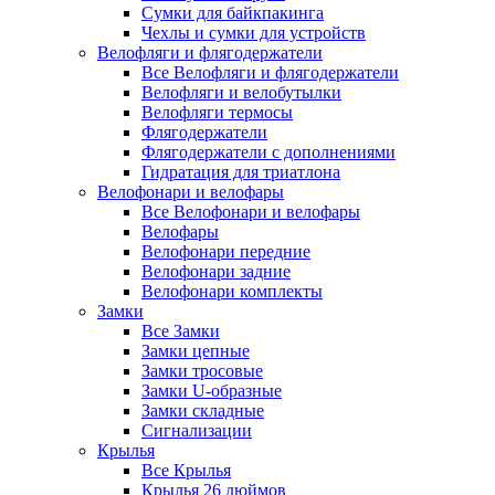
Сумки для байкпакинга
Чехлы и сумки для устройств
Велофляги и флягодержатели
Все Велофляги и флягодержатели
Велофляги и велобутылки
Велофляги термосы
Флягодержатели
Флягодержатели с дополнениями
Гидратация для триатлона
Велофонари и велофары
Все Велофонари и велофары
Велофары
Велофонари передние
Велофонари задние
Велофонари комплекты
Замки
Все Замки
Замки цепные
Замки тросовые
Замки U-образные
Замки складные
Сигнализации
Крылья
Все Крылья
Крылья 26 дюймов