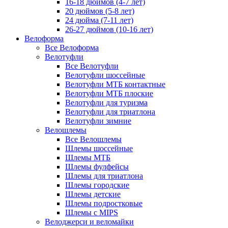
16-18 дюймов (4-7 лет)
20 дюймов (5-8 лет)
24 дюйма (7-11 лет)
26-27 дюймов (10-16 лет)
Велоформа
Все Велоформа
Велотуфли
Все Велотуфли
Велотуфли шоссейные
Велотуфли МТБ контактные
Велотуфли МТБ плоские
Велотуфли для туризма
Велотуфли для триатлона
Велотуфли зимние
Велошлемы
Все Велошлемы
Шлемы шоссейные
Шлемы МТБ
Шлемы фулфейсы
Шлемы для триатлона
Шлемы городские
Шлемы детские
Шлемы подростковые
Шлемы с MIPS
Велоджерси и веломайки