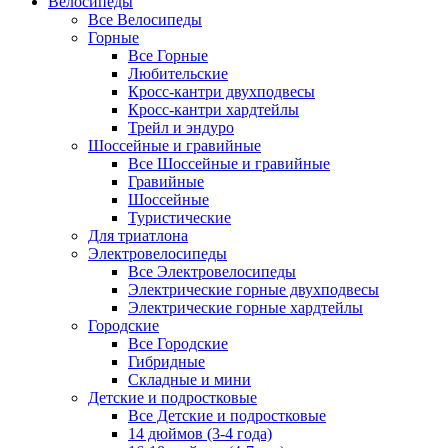
Велосипеды
Все Велосипеды
Горные
Все Горные
Любительские
Кросс-кантри двухподвесы
Кросс-кантри хардтейлы
Трейл и эндуро
Шоссейные и гравийные
Все Шоссейные и гравийные
Гравийные
Шоссейные
Туристические
Для триатлона
Электровелосипеды
Все Электровелосипеды
Электрические горные двухподвесы
Электрические горные хардтейлы
Городские
Все Городские
Гибридные
Складные и мини
Детские и подростковые
Все Детские и подростковые
14 дюймов (3-4 года)