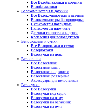
Все Велобагажники и корзины
Велобагажники
Велокомпьютеры и датчики
Все Велокомпьютеры и датчики
Велокомпьютеры беспроводные
Пульсометры нагрудные
Пульсометры наручные
Датчики скорости и каденса
Крепления для велогаджетов
Велорюкзаки и сумки
Все Велорюкзаки и сумки
Велорюкзаки
Велосумки на пояс
Велостанки
Все Велостанки
Велостанки smart
Велостанки под колесо
Велостанки роллерные
Аксессуары для велостанков
Велосумки
Все Велосумки
Велосумки под седло
Велосумки на раму
Велосумки на багажник
Велосумки на руль