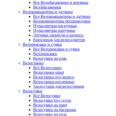
Все Велобагажники и корзины
Велобагажники
Велокомпьютеры и датчики
Все Велокомпьютеры и датчики
Велокомпьютеры беспроводные
Пульсометры нагрудные
Пульсометры наручные
Датчики скорости и каденса
Крепления для велогаджетов
Велорюкзаки и сумки
Все Велорюкзаки и сумки
Велорюкзаки
Велосумки на пояс
Велостанки
Все Велостанки
Велостанки smart
Велостанки под колесо
Велостанки роллерные
Аксессуары для велостанков
Велосумки
Все Велосумки
Велосумки под седло
Велосумки на раму
Велосумки на багажник
Велосумки на руль