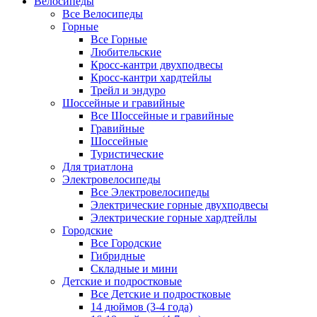
Велосипеды
Все Велосипеды
Горные
Все Горные
Любительские
Кросс-кантри двухподвесы
Кросс-кантри хардтейлы
Трейл и эндуро
Шоссейные и гравийные
Все Шоссейные и гравийные
Гравийные
Шоссейные
Туристические
Для триатлона
Электровелосипеды
Все Электровелосипеды
Электрические горные двухподвесы
Электрические горные хардтейлы
Городские
Все Городские
Гибридные
Складные и мини
Детские и подростковые
Все Детские и подростковые
14 дюймов (3-4 года)