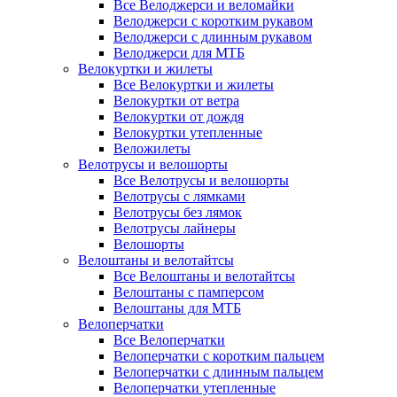
Все Велоджерси и веломайки
Велоджерси с коротким рукавом
Велоджерси с длинным рукавом
Велоджерси для МТБ
Велокуртки и жилеты
Все Велокуртки и жилеты
Велокуртки от ветра
Велокуртки от дождя
Велокуртки утепленные
Веложилеты
Велотрусы и велошорты
Все Велотрусы и велошорты
Велотрусы с лямками
Велотрусы без лямок
Велотрусы лайнеры
Велошорты
Велоштаны и велотайтсы
Все Велоштаны и велотайтсы
Велоштаны с памперсом
Велоштаны для МТБ
Велоперчатки
Все Велоперчатки
Велоперчатки с коротким пальцем
Велоперчатки с длинным пальцем
Велоперчатки утепленные