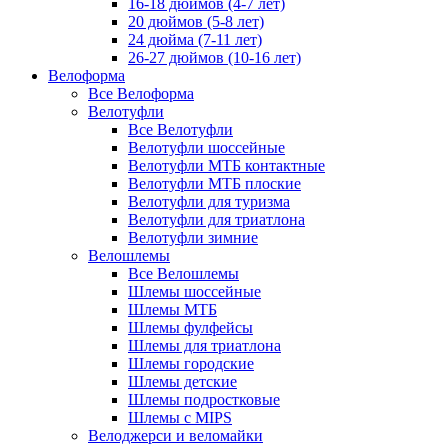
16-18 дюймов (4-7 лет)
20 дюймов (5-8 лет)
24 дюйма (7-11 лет)
26-27 дюймов (10-16 лет)
Велоформа
Все Велоформа
Велотуфли
Все Велотуфли
Велотуфли шоссейные
Велотуфли МТБ контактные
Велотуфли МТБ плоские
Велотуфли для туризма
Велотуфли для триатлона
Велотуфли зимние
Велошлемы
Все Велошлемы
Шлемы шоссейные
Шлемы МТБ
Шлемы фулфейсы
Шлемы для триатлона
Шлемы городские
Шлемы детские
Шлемы подростковые
Шлемы с MIPS
Велоджерси и веломайки