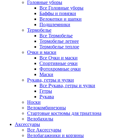
Головные уборы
Все Головные уборы
Баффы и повязки
Велокепки и шапки
Подшлемники
Термобелье
Все Термобелье
Термобелье летнее
Термобелье теплое
Очки и маски
Все Очки и маски
Спортивные очки
Фотохромные очки
Маски
Рукава, гетры и чулки
Все Рукава, гетры и чулки
Гетры
Рукава
Носки
Велокомбинезоны
Стартовые костюмы для триатлона
Велобахилы
Аксессуары
Все Аксессуары
Велобагажники и корзины