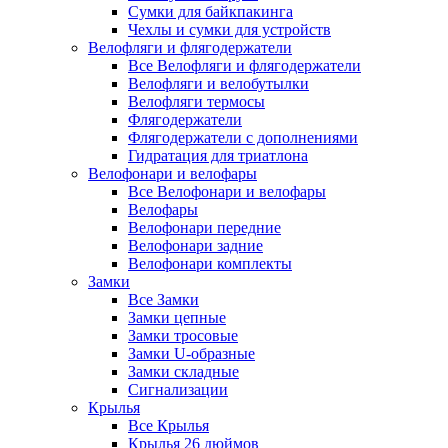
Сумки для байкпакинга
Чехлы и сумки для устройств
Велофляги и флягодержатели
Все Велофляги и флягодержатели
Велофляги и велобутылки
Велофляги термосы
Флягодержатели
Флягодержатели с дополнениями
Гидратация для триатлона
Велофонари и велофары
Все Велофонари и велофары
Велофары
Велофонари передние
Велофонари задние
Велофонари комплекты
Замки
Все Замки
Замки цепные
Замки тросовые
Замки U-образные
Замки складные
Сигнализации
Крылья
Все Крылья
Крылья 26 дюймов