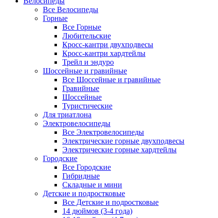
Велосипеды
Все Велосипеды
Горные
Все Горные
Любительские
Кросс-кантри двухподвесы
Кросс-кантри хардтейлы
Трейл и эндуро
Шоссейные и гравийные
Все Шоссейные и гравийные
Гравийные
Шоссейные
Туристические
Для триатлона
Электровелосипеды
Все Электровелосипеды
Электрические горные двухподвесы
Электрические горные хардтейлы
Городские
Все Городские
Гибридные
Складные и мини
Детские и подростковые
Все Детские и подростковые
14 дюймов (3-4 года)