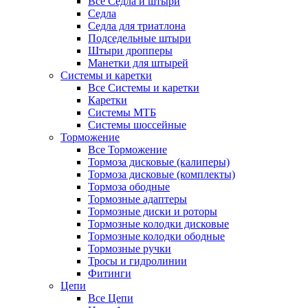
Все Седла и штыри
Седла
Седла для триатлона
Подседельные штыри
Штыри дропперы
Манетки для штырей
Системы и каретки
Все Системы и каретки
Каретки
Системы МТБ
Системы шоссейные
Торможение
Все Торможение
Тормоза дисковые (калиперы)
Тормоза дисковые (комплекты)
Тормоза ободные
Тормозные адаптеры
Тормозные диски и роторы
Тормозные колодки дисковые
Тормозные колодки ободные
Тормозные ручки
Тросы и гидролинии
Фитинги
Цепи
Все Цепи