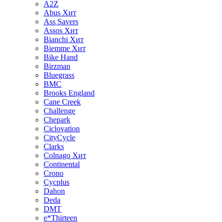
A2Z
Abus
Хит
Ass Savers
Assos
Хит
Bianchi
Хит
Biemme
Хит
Bike Hand
Birzman
Bluegrass
BMC
Brooks England
Cane Creek
Challenge
Chepark
Ciclovation
CityCycle
Clarks
Colnago
Хит
Continental
Crono
Cycplus
Dahon
Deda
DMT
e*Thirteen