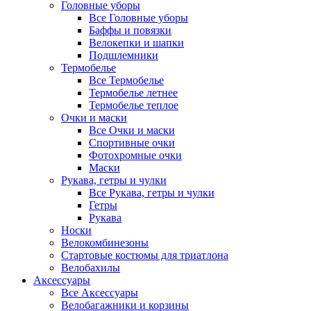
Головные уборы
Все Головные уборы
Баффы и повязки
Велокепки и шапки
Подшлемники
Термобелье
Все Термобелье
Термобелье летнее
Термобелье теплое
Очки и маски
Все Очки и маски
Спортивные очки
Фотохромные очки
Маски
Рукава, гетры и чулки
Все Рукава, гетры и чулки
Гетры
Рукава
Носки
Велокомбинезоны
Стартовые костюмы для триатлона
Велобахилы
Аксессуары
Все Аксессуары
Велобагажники и корзины