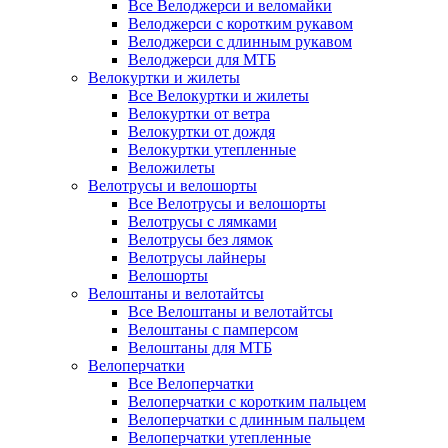
Все Велоджерси и веломайки
Велоджерси с коротким рукавом
Велоджерси с длинным рукавом
Велоджерси для МТБ
Велокуртки и жилеты
Все Велокуртки и жилеты
Велокуртки от ветра
Велокуртки от дождя
Велокуртки утепленные
Веложилеты
Велотрусы и велошорты
Все Велотрусы и велошорты
Велотрусы с лямками
Велотрусы без лямок
Велотрусы лайнеры
Велошорты
Велоштаны и велотайтсы
Все Велоштаны и велотайтсы
Велоштаны с памперсом
Велоштаны для МТБ
Велоперчатки
Все Велоперчатки
Велоперчатки с коротким пальцем
Велоперчатки с длинным пальцем
Велоперчатки утепленные