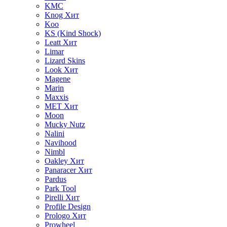
KMC
Knog
Хит
Koo
KS (Kind Shock)
Leatt
Хит
Limar
Lizard Skins
Look
Хит
Magene
Marin
Maxxis
MET
Хит
Moon
Mucky Nutz
Nalini
Navihood
Nimbl
Oakley
Хит
Panaracer
Хит
Pardus
Park Tool
Pirelli
Хит
Profile Design
Prologo
Хит
Prowheel