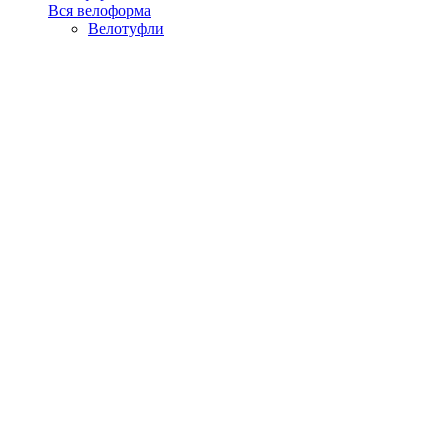
Вся велоформа
Велотуфли