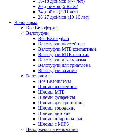
16-18 дюймов (4-7 лет)
20 дюймов (5-8 лет)
24 дюйма (7-11 лет)
26-27 дюймов (10-16 лет)
Велоформа
Все Велоформа
Велотуфли
Все Велотуфли
Велотуфли шоссейные
Велотуфли МТБ контактные
Велотуфли МТБ плоские
Велотуфли для туризма
Велотуфли для триатлона
Велотуфли зимние
Велошлемы
Все Велошлемы
Шлемы шоссейные
Шлемы МТБ
Шлемы фулфейсы
Шлемы для триатлона
Шлемы городские
Шлемы детские
Шлемы подростковые
Шлемы с MIPS
Велоджерси и веломайки