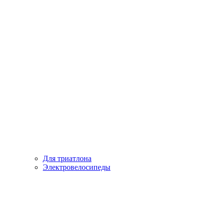
Для триатлона
Электровелосипеды