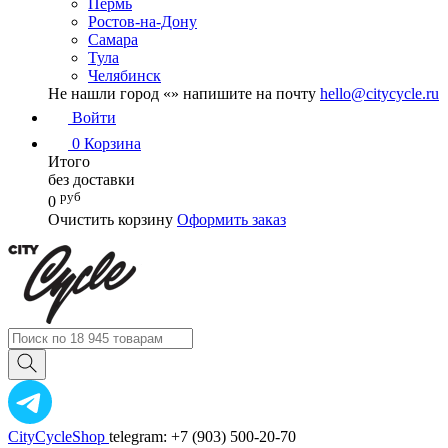
Пермь
Ростов-на-Дону
Самара
Тула
Челябинск
Не нашли город «
» напишите на почту
hello@citycycle.ru
Войти
0
Корзина
Итого
без доставки
руб
0
Очистить корзину
Оформить заказ
CityCycleShop
telegram: +7 (903) 500-20-70