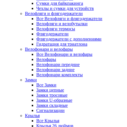
Сумки для байкпакинга
Чехлы и сумки для устройств
Велофляги и флягодержатели
Все Велофляги и флягодержатели
Велофляги и велобутылки
Велофляги термосы
Флягодержатели
Флягодержатели с дополнениями
Гидратация для триатлона
Велофонари и велофары
Все Велофонари и велофары
Велофары
Велофонари передние
Велофонари задние
Велофонари комплекты
Замки
Все Замки
Замки цепные
Замки тросовые
Замки U-образные
Замки складные
Сигнализации
Крылья
Все Крылья
Крылья 26 дюймов