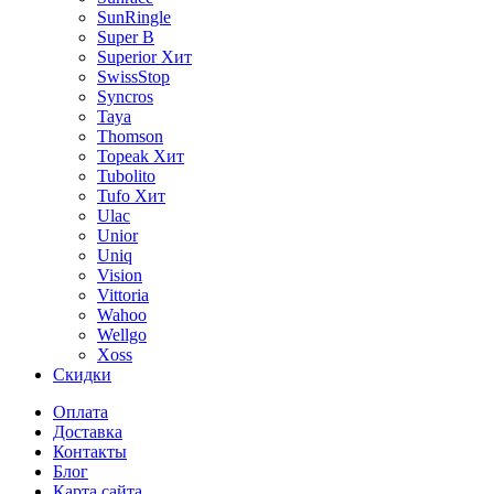
SunRingle
Super B
Superior
Хит
SwissStop
Syncros
Taya
Thomson
Topeak
Хит
Tubolito
Tufo
Хит
Ulac
Unior
Uniq
Vision
Vittoria
Wahoo
Wellgo
Xoss
Скидки
Оплата
Доставка
Контакты
Блог
Карта сайта