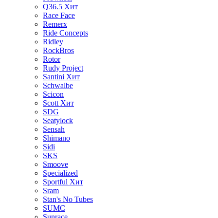
Q36.5
Хит
Race Face
Remerx
Ride Concepts
Ridley
RockBros
Rotor
Rudy Project
Santini
Хит
Schwalbe
Scicon
Scott
Хит
SDG
Seatylock
Sensah
Shimano
Sidi
SKS
Smoove
Specialized
Sportful
Хит
Sram
Stan's No Tubes
SUMC
Sunrace