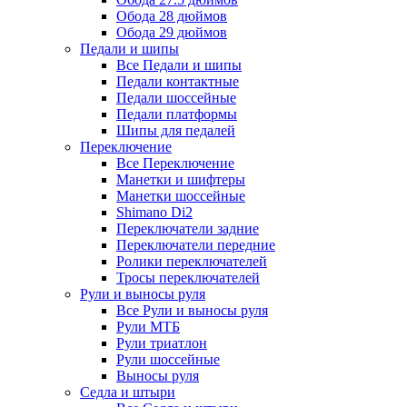
Обода 28 дюймов
Обода 29 дюймов
Педали и шипы
Все Педали и шипы
Педали контактные
Педали шоссейные
Педали платформы
Шипы для педалей
Переключение
Все Переключение
Манетки и шифтеры
Манетки шоссейные
Shimano Di2
Переключатели задние
Переключатели передние
Ролики переключателей
Тросы переключателей
Рули и выносы руля
Все Рули и выносы руля
Рули МТБ
Рули триатлон
Рули шоссейные
Выносы руля
Седла и штыри