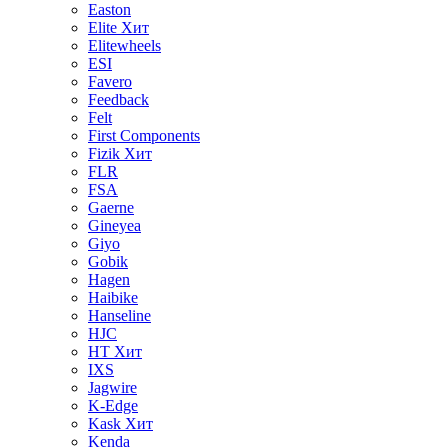
Easton
Elite
Хит
Elitewheels
ESI
Favero
Feedback
Felt
First Components
Fizik
Хит
FLR
FSA
Gaerne
Gineyea
Giyo
Gobik
Hagen
Haibike
Hanseline
HJC
HT
Хит
IXS
Jagwire
K-Edge
Kask
Хит
Kenda