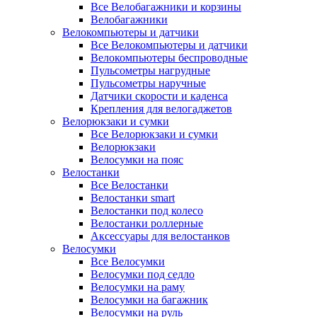
Все Велобагажники и корзины
Велобагажники
Велокомпьютеры и датчики
Все Велокомпьютеры и датчики
Велокомпьютеры беспроводные
Пульсометры нагрудные
Пульсометры наручные
Датчики скорости и каденса
Крепления для велогаджетов
Велорюкзаки и сумки
Все Велорюкзаки и сумки
Велорюкзаки
Велосумки на пояс
Велостанки
Все Велостанки
Велостанки smart
Велостанки под колесо
Велостанки роллерные
Аксессуары для велостанков
Велосумки
Все Велосумки
Велосумки под седло
Велосумки на раму
Велосумки на багажник
Велосумки на руль