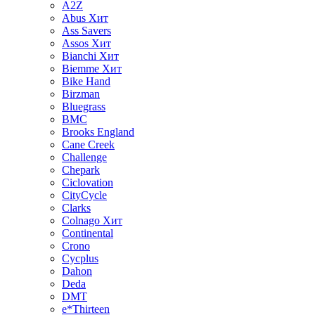
A2Z
Abus
Хит
Ass Savers
Assos
Хит
Bianchi
Хит
Biemme
Хит
Bike Hand
Birzman
Bluegrass
BMC
Brooks England
Cane Creek
Challenge
Chepark
Ciclovation
CityCycle
Clarks
Colnago
Хит
Continental
Crono
Cycplus
Dahon
Deda
DMT
e*Thirteen