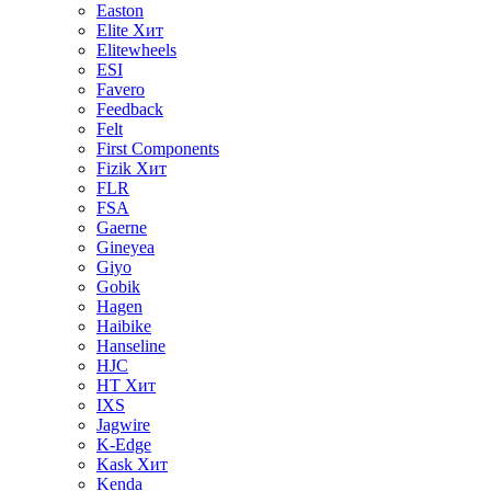
Easton
Elite
Хит
Elitewheels
ESI
Favero
Feedback
Felt
First Components
Fizik
Хит
FLR
FSA
Gaerne
Gineyea
Giyo
Gobik
Hagen
Haibike
Hanseline
HJC
HT
Хит
IXS
Jagwire
K-Edge
Kask
Хит
Kenda