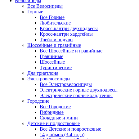
Велосипеды
Все Велосипеды
Горные
Все Горные
Любительские
Кросс-кантри двухподвесы
Кросс-кантри хардтейлы
Трейл и эндуро
Шоссейные и гравийные
Все Шоссейные и гравийные
Гравийные
Шоссейные
Туристические
Для триатлона
Электровелосипеды
Все Электровелосипеды
Электрические горные двухподвесы
Электрические горные хардтейлы
Городские
Все Городские
Гибридные
Складные и мини
Детские и подростковые
Все Детские и подростковые
14 дюймов (3-4 года)