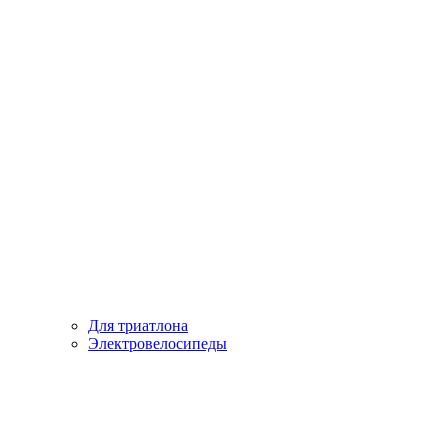
Для триатлона
Электровелосипеды