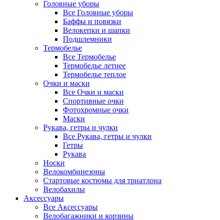
Головные уборы
Все Головные уборы
Баффы и повязки
Велокепки и шапки
Подшлемники
Термобелье
Все Термобелье
Термобелье летнее
Термобелье теплое
Очки и маски
Все Очки и маски
Спортивные очки
Фотохромные очки
Маски
Рукава, гетры и чулки
Все Рукава, гетры и чулки
Гетры
Рукава
Носки
Велокомбинезоны
Стартовые костюмы для триатлона
Велобахилы
Аксессуары
Все Аксессуары
Велобагажники и корзины