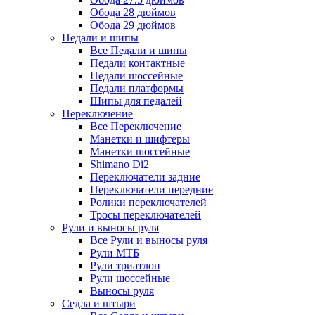
Обода 28 дюймов
Обода 29 дюймов
Педали и шипы
Все Педали и шипы
Педали контактные
Педали шоссейные
Педали платформы
Шипы для педалей
Переключение
Все Переключение
Манетки и шифтеры
Манетки шоссейные
Shimano Di2
Переключатели задние
Переключатели передние
Ролики переключателей
Тросы переключателей
Рули и выносы руля
Все Рули и выносы руля
Рули МТБ
Рули триатлон
Рули шоссейные
Выносы руля
Седла и штыри