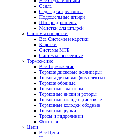
Все Седла и штыри
Седла
Седла для триатлона
Подседельные штыри
Штыри дропперы
Манетки для штырей
Системы и каретки
Все Системы и каретки
Каретки
Системы МТБ
Системы шоссейные
Торможение
Все Торможение
Тормоза дисковые (калиперы)
Тормоза дисковые (комплекты)
Тормоза ободные
Тормозные адаптеры
Тормозные диски и роторы
Тормозные колодки дисковые
Тормозные колодки ободные
Тормозные ручки
Тросы и гидролинии
Фитинги
Цепи
Все Цепи