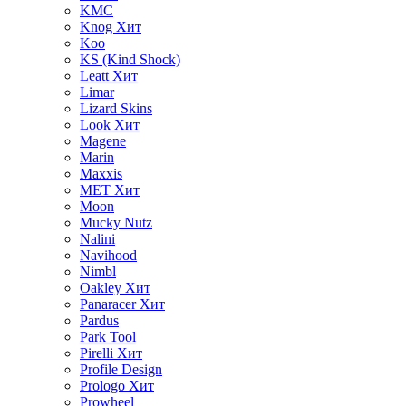
KMC
Knog
Хит
Koo
KS (Kind Shock)
Leatt
Хит
Limar
Lizard Skins
Look
Хит
Magene
Marin
Maxxis
MET
Хит
Moon
Mucky Nutz
Nalini
Navihood
Nimbl
Oakley
Хит
Panaracer
Хит
Pardus
Park Tool
Pirelli
Хит
Profile Design
Prologo
Хит
Prowheel