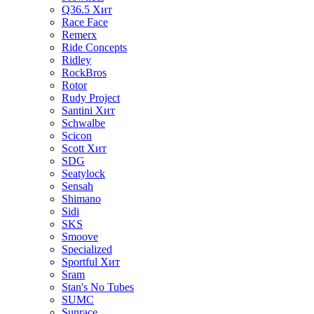
Q36.5
Хит
Race Face
Remerx
Ride Concepts
Ridley
RockBros
Rotor
Rudy Project
Santini
Хит
Schwalbe
Scicon
Scott
Хит
SDG
Seatylock
Sensah
Shimano
Sidi
SKS
Smoove
Specialized
Sportful
Хит
Sram
Stan's No Tubes
SUMC
Sunrace