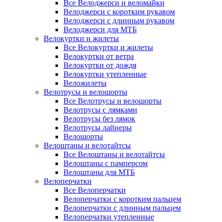
Все Велоджерси и веломайки
Велоджерси с коротким рукавом
Велоджерси с длинным рукавом
Велоджерси для МТБ
Велокуртки и жилеты
Все Велокуртки и жилеты
Велокуртки от ветра
Велокуртки от дождя
Велокуртки утепленные
Веложилеты
Велотрусы и велошорты
Все Велотрусы и велошорты
Велотрусы с лямками
Велотрусы без лямок
Велотрусы лайнеры
Велошорты
Велоштаны и велотайтсы
Все Велоштаны и велотайтсы
Велоштаны с памперсом
Велоштаны для МТБ
Велоперчатки
Все Велоперчатки
Велоперчатки с коротким пальцем
Велоперчатки с длинным пальцем
Велоперчатки утепленные