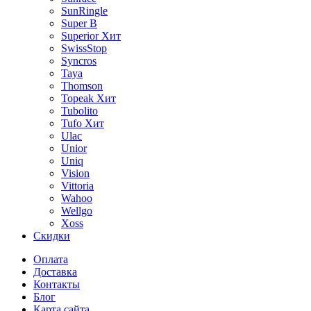
SunRingle
Super B
Superior
Хит
SwissStop
Syncros
Taya
Thomson
Topeak
Хит
Tubolito
Tufo
Хит
Ulac
Unior
Uniq
Vision
Vittoria
Wahoo
Wellgo
Xoss
Скидки
Оплата
Доставка
Контакты
Блог
Карта сайта