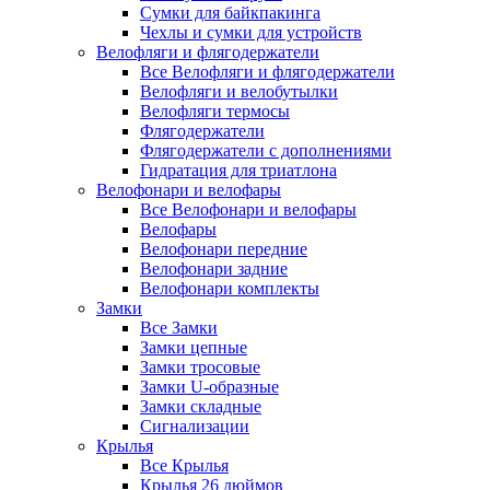
Сумки для байкпакинга
Чехлы и сумки для устройств
Велофляги и флягодержатели
Все Велофляги и флягодержатели
Велофляги и велобутылки
Велофляги термосы
Флягодержатели
Флягодержатели с дополнениями
Гидратация для триатлона
Велофонари и велофары
Все Велофонари и велофары
Велофары
Велофонари передние
Велофонари задние
Велофонари комплекты
Замки
Все Замки
Замки цепные
Замки тросовые
Замки U-образные
Замки складные
Сигнализации
Крылья
Все Крылья
Крылья 26 дюймов