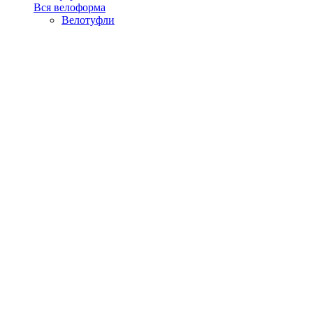
Вся велоформа
Велотуфли