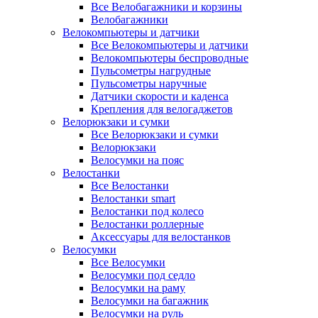
Все Велобагажники и корзины
Велобагажники
Велокомпьютеры и датчики
Все Велокомпьютеры и датчики
Велокомпьютеры беспроводные
Пульсометры нагрудные
Пульсометры наручные
Датчики скорости и каденса
Крепления для велогаджетов
Велорюкзаки и сумки
Все Велорюкзаки и сумки
Велорюкзаки
Велосумки на пояс
Велостанки
Все Велостанки
Велостанки smart
Велостанки под колесо
Велостанки роллерные
Аксессуары для велостанков
Велосумки
Все Велосумки
Велосумки под седло
Велосумки на раму
Велосумки на багажник
Велосумки на руль