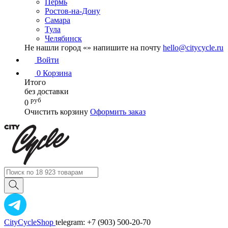
Пермь
Ростов-на-Дону
Самара
Тула
Челябинск
Не нашли город «
» напишите на почту
hello@citycycle.ru
Войти
0
Корзина
Итого
без доставки
руб
0
Очистить корзину
Оформить заказ
CityCycleShop
telegram: +7 (903) 500-20-70