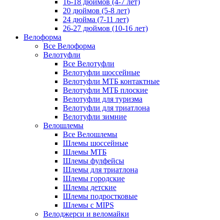
16-18 дюймов (4-7 лет)
20 дюймов (5-8 лет)
24 дюйма (7-11 лет)
26-27 дюймов (10-16 лет)
Велоформа
Все Велоформа
Велотуфли
Все Велотуфли
Велотуфли шоссейные
Велотуфли МТБ контактные
Велотуфли МТБ плоские
Велотуфли для туризма
Велотуфли для триатлона
Велотуфли зимние
Велошлемы
Все Велошлемы
Шлемы шоссейные
Шлемы МТБ
Шлемы фулфейсы
Шлемы для триатлона
Шлемы городские
Шлемы детские
Шлемы подростковые
Шлемы с MIPS
Велоджерси и веломайки