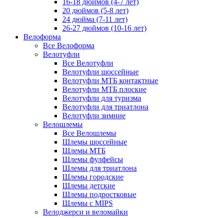
16-18 дюймов (4-7 лет)
20 дюймов (5-8 лет)
24 дюйма (7-11 лет)
26-27 дюймов (10-16 лет)
Велоформа
Все Велоформа
Велотуфли
Все Велотуфли
Велотуфли шоссейные
Велотуфли МТБ контактные
Велотуфли МТБ плоские
Велотуфли для туризма
Велотуфли для триатлона
Велотуфли зимние
Велошлемы
Все Велошлемы
Шлемы шоссейные
Шлемы МТБ
Шлемы фулфейсы
Шлемы для триатлона
Шлемы городские
Шлемы детские
Шлемы подростковые
Шлемы с MIPS
Велоджерси и веломайки