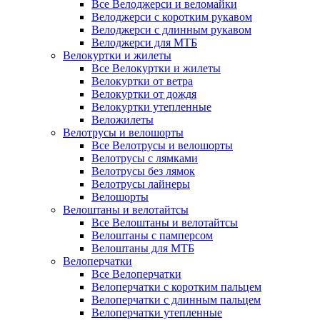
Все Велоджерси и веломайки
Велоджерси с коротким рукавом
Велоджерси с длинным рукавом
Велоджерси для МТБ
Велокуртки и жилеты
Все Велокуртки и жилеты
Велокуртки от ветра
Велокуртки от дождя
Велокуртки утепленные
Веложилеты
Велотрусы и велошорты
Все Велотрусы и велошорты
Велотрусы с лямками
Велотрусы без лямок
Велотрусы лайнеры
Велошорты
Велоштаны и велотайтсы
Все Велоштаны и велотайтсы
Велоштаны с памперсом
Велоштаны для МТБ
Велоперчатки
Все Велоперчатки
Велоперчатки с коротким пальцем
Велоперчатки с длинным пальцем
Велоперчатки утепленные