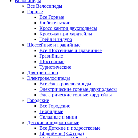
Велосипеды
Все Велосипеды
Горные
Все Горные
Любительские
Кросс-кантри двухподвесы
Кросс-кантри хардтейлы
Трейл и эндуро
Шоссейные и гравийные
Все Шоссейные и гравийные
Гравийные
Шоссейные
Туристические
Для триатлона
Электровелосипеды
Все Электровелосипеды
Электрические горные двухподвесы
Электрические горные хардтейлы
Городские
Все Городские
Гибридные
Складные и мини
Детские и подростковые
Все Детские и подростковые
14 дюймов (3-4 года)