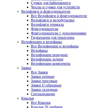
Сумки для байкпакинга
Чехлы и сумки для устройств
Велофляги и флягодержатели
Все Велофляги и флягодержатели
Велофляги и велобутылки
Велофляги термосы
Флягодержатели
Флягодержатели с дополнениями
Гидратация для триатлона
Велофонари и велофары
Все Велофонари и велофары
Велофары
Велофонари передние
Велофонари задние
Велофонари комплекты
Замки
Все Замки
Замки цепные
Замки тросовые
Замки U-образные
Замки складные
Сигнализации
Крылья
Все Крылья
Крылья 26 дюймов