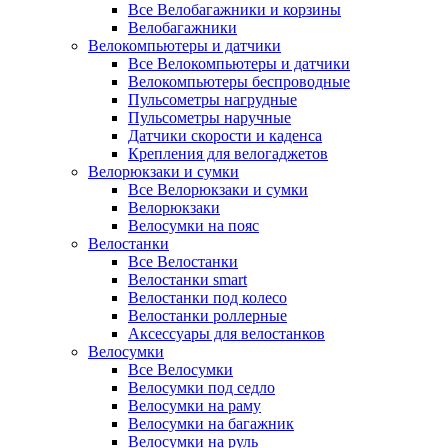
Все Велобагажники и корзины
Велобагажники
Велокомпьютеры и датчики
Все Велокомпьютеры и датчики
Велокомпьютеры беспроводные
Пульсометры нагрудные
Пульсометры наручные
Датчики скорости и каденса
Крепления для велогаджетов
Велорюкзаки и сумки
Все Велорюкзаки и сумки
Велорюкзаки
Велосумки на пояс
Велостанки
Все Велостанки
Велостанки smart
Велостанки под колесо
Велостанки роллерные
Аксессуары для велостанков
Велосумки
Все Велосумки
Велосумки под седло
Велосумки на раму
Велосумки на багажник
Велосумки на руль