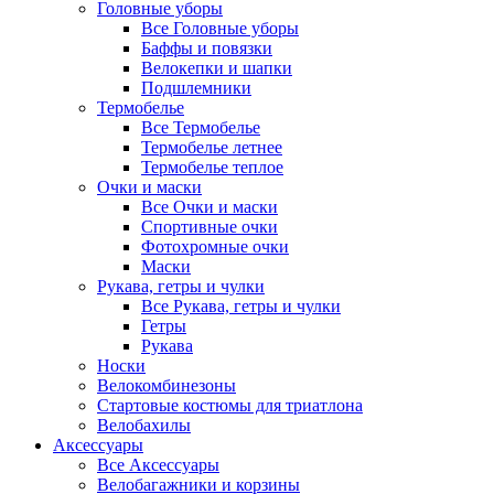
Головные уборы
Все Головные уборы
Баффы и повязки
Велокепки и шапки
Подшлемники
Термобелье
Все Термобелье
Термобелье летнее
Термобелье теплое
Очки и маски
Все Очки и маски
Спортивные очки
Фотохромные очки
Маски
Рукава, гетры и чулки
Все Рукава, гетры и чулки
Гетры
Рукава
Носки
Велокомбинезоны
Стартовые костюмы для триатлона
Велобахилы
Аксессуары
Все Аксессуары
Велобагажники и корзины