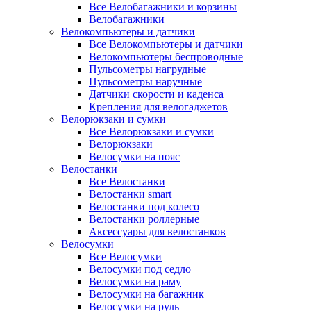
Все Велобагажники и корзины
Велобагажники
Велокомпьютеры и датчики
Все Велокомпьютеры и датчики
Велокомпьютеры беспроводные
Пульсометры нагрудные
Пульсометры наручные
Датчики скорости и каденса
Крепления для велогаджетов
Велорюкзаки и сумки
Все Велорюкзаки и сумки
Велорюкзаки
Велосумки на пояс
Велостанки
Все Велостанки
Велостанки smart
Велостанки под колесо
Велостанки роллерные
Аксессуары для велостанков
Велосумки
Все Велосумки
Велосумки под седло
Велосумки на раму
Велосумки на багажник
Велосумки на руль