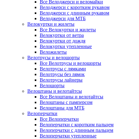
Все Велоджерси и веломайки
Велоджерси с коротким рукавом
Велоджерси с длинным рукавом
Велоджерси для МТБ
Велокуртки и жилеты
Все Велокуртки и жилеты
Велокуртки от ветра
Велокуртки от дождя
Велокуртки утепленные
Веложилеты
Велотрусы и велошорты
Все Велотрусы и велошорты
Велотрусы с лямками
Велотрусы без лямок
Велотрусы лайнеры
Велошорты
Велоштаны и велотайтсы
Все Велоштаны и велотайтсы
Велоштаны с памперсом
Велоштаны для МТБ
Велоперчатки
Все Велоперчатки
Велоперчатки с коротким пальцем
Велоперчатки с длинным пальцем
Велоперчатки утепленные