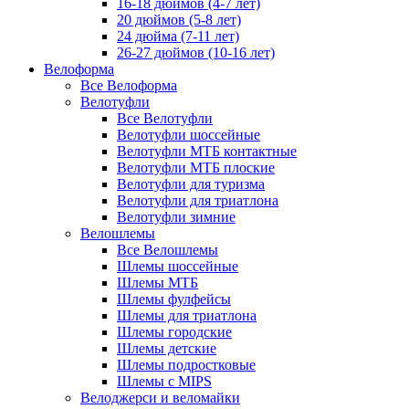
16-18 дюймов (4-7 лет)
20 дюймов (5-8 лет)
24 дюйма (7-11 лет)
26-27 дюймов (10-16 лет)
Велоформа
Все Велоформа
Велотуфли
Все Велотуфли
Велотуфли шоссейные
Велотуфли МТБ контактные
Велотуфли МТБ плоские
Велотуфли для туризма
Велотуфли для триатлона
Велотуфли зимние
Велошлемы
Все Велошлемы
Шлемы шоссейные
Шлемы МТБ
Шлемы фулфейсы
Шлемы для триатлона
Шлемы городские
Шлемы детские
Шлемы подростковые
Шлемы с MIPS
Велоджерси и веломайки