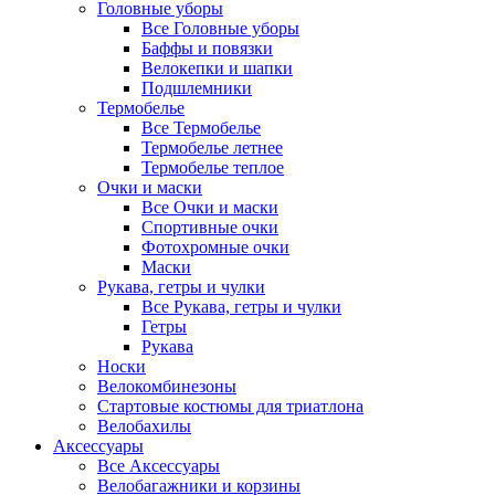
Головные уборы
Все Головные уборы
Баффы и повязки
Велокепки и шапки
Подшлемники
Термобелье
Все Термобелье
Термобелье летнее
Термобелье теплое
Очки и маски
Все Очки и маски
Спортивные очки
Фотохромные очки
Маски
Рукава, гетры и чулки
Все Рукава, гетры и чулки
Гетры
Рукава
Носки
Велокомбинезоны
Стартовые костюмы для триатлона
Велобахилы
Аксессуары
Все Аксессуары
Велобагажники и корзины