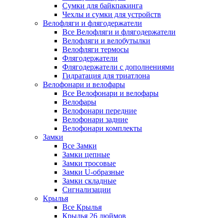
Сумки для байкпакинга
Чехлы и сумки для устройств
Велофляги и флягодержатели
Все Велофляги и флягодержатели
Велофляги и велобутылки
Велофляги термосы
Флягодержатели
Флягодержатели с дополнениями
Гидратация для триатлона
Велофонари и велофары
Все Велофонари и велофары
Велофары
Велофонари передние
Велофонари задние
Велофонари комплекты
Замки
Все Замки
Замки цепные
Замки тросовые
Замки U-образные
Замки складные
Сигнализации
Крылья
Все Крылья
Крылья 26 дюймов