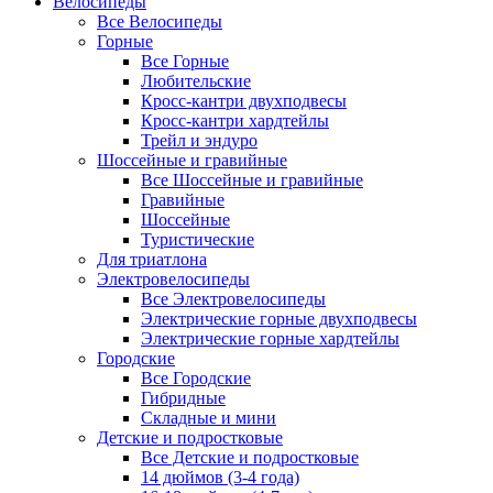
Велосипеды
Все Велосипеды
Горные
Все Горные
Любительские
Кросс-кантри двухподвесы
Кросс-кантри хардтейлы
Трейл и эндуро
Шоссейные и гравийные
Все Шоссейные и гравийные
Гравийные
Шоссейные
Туристические
Для триатлона
Электровелосипеды
Все Электровелосипеды
Электрические горные двухподвесы
Электрические горные хардтейлы
Городские
Все Городские
Гибридные
Складные и мини
Детские и подростковые
Все Детские и подростковые
14 дюймов (3-4 года)