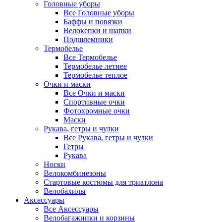
Головные уборы
Все Головные уборы
Баффы и повязки
Велокепки и шапки
Подшлемники
Термобелье
Все Термобелье
Термобелье летнее
Термобелье теплое
Очки и маски
Все Очки и маски
Спортивные очки
Фотохромные очки
Маски
Рукава, гетры и чулки
Все Рукава, гетры и чулки
Гетры
Рукава
Носки
Велокомбинезоны
Стартовые костюмы для триатлона
Велобахилы
Аксессуары
Все Аксессуары
Велобагажники и корзины