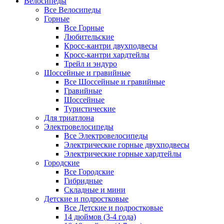
Велосипеды
Все Велосипеды
Горные
Все Горные
Любительские
Кросс-кантри двухподвесы
Кросс-кантри хардтейлы
Трейл и эндуро
Шоссейные и гравийные
Все Шоссейные и гравийные
Гравийные
Шоссейные
Туристические
Для триатлона
Электровелосипеды
Все Электровелосипеды
Электрические горные двухподвесы
Электрические горные хардтейлы
Городские
Все Городские
Гибридные
Складные и мини
Детские и подростковые
Все Детские и подростковые
14 дюймов (3-4 года)