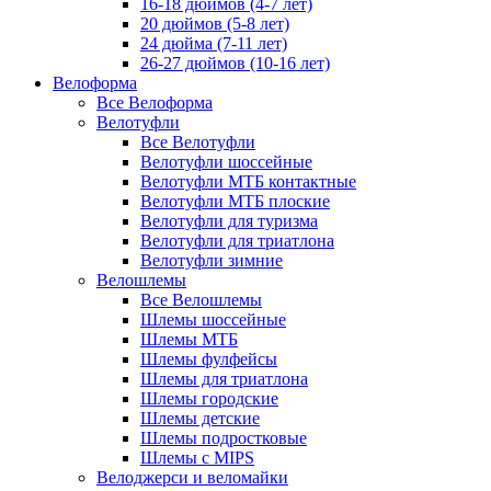
16-18 дюймов (4-7 лет)
20 дюймов (5-8 лет)
24 дюйма (7-11 лет)
26-27 дюймов (10-16 лет)
Велоформа
Все Велоформа
Велотуфли
Все Велотуфли
Велотуфли шоссейные
Велотуфли МТБ контактные
Велотуфли МТБ плоские
Велотуфли для туризма
Велотуфли для триатлона
Велотуфли зимние
Велошлемы
Все Велошлемы
Шлемы шоссейные
Шлемы МТБ
Шлемы фулфейсы
Шлемы для триатлона
Шлемы городские
Шлемы детские
Шлемы подростковые
Шлемы с MIPS
Велоджерси и веломайки