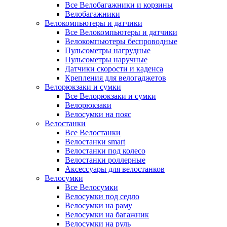
Все Велобагажники и корзины
Велобагажники
Велокомпьютеры и датчики
Все Велокомпьютеры и датчики
Велокомпьютеры беспроводные
Пульсометры нагрудные
Пульсометры наручные
Датчики скорости и каденса
Крепления для велогаджетов
Велорюкзаки и сумки
Все Велорюкзаки и сумки
Велорюкзаки
Велосумки на пояс
Велостанки
Все Велостанки
Велостанки smart
Велостанки под колесо
Велостанки роллерные
Аксессуары для велостанков
Велосумки
Все Велосумки
Велосумки под седло
Велосумки на раму
Велосумки на багажник
Велосумки на руль