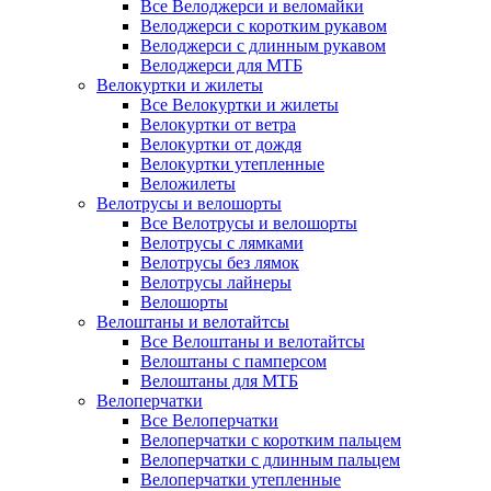
Все Велоджерси и веломайки
Велоджерси с коротким рукавом
Велоджерси с длинным рукавом
Велоджерси для МТБ
Велокуртки и жилеты
Все Велокуртки и жилеты
Велокуртки от ветра
Велокуртки от дождя
Велокуртки утепленные
Веложилеты
Велотрусы и велошорты
Все Велотрусы и велошорты
Велотрусы с лямками
Велотрусы без лямок
Велотрусы лайнеры
Велошорты
Велоштаны и велотайтсы
Все Велоштаны и велотайтсы
Велоштаны с памперсом
Велоштаны для МТБ
Велоперчатки
Все Велоперчатки
Велоперчатки с коротким пальцем
Велоперчатки с длинным пальцем
Велоперчатки утепленные