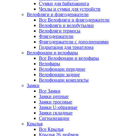
Сумки для байкпакинга
Чехлы и сумки для устройств
Велофляги и флягодержатели
Все Велофляги и флягодержатели
Велофляги и велобутылки
Велофляги термосы
Флягодержатели
Флягодержатели с дополнениями
Гидратация для триатлона
Велофонари и велофары
Все Велофонари и велофары
Велофары
Велофонари передние
Велофонари задние
Велофонари комплекты
Замки
Все Замки
Замки цепные
Замки тросовые
Замки U-образные
Замки складные
Сигнализации
Крылья
Все Крылья
Крылья 26 дюймов