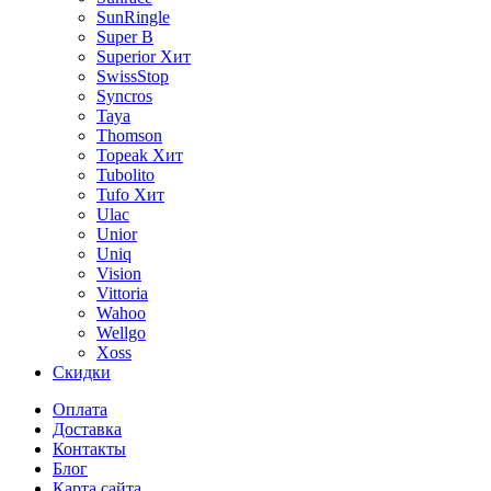
SunRingle
Super B
Superior
Хит
SwissStop
Syncros
Taya
Thomson
Topeak
Хит
Tubolito
Tufo
Хит
Ulac
Unior
Uniq
Vision
Vittoria
Wahoo
Wellgo
Xoss
Скидки
Оплата
Доставка
Контакты
Блог
Карта сайта