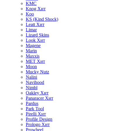
KMC
Knog
Хит
Koo
KS (Kind Shock)
Leatt
Хит
Limar
Lizard Skins
Look
Хит
Magene
Marin
Maxxis
MET
Хит
Moon
Mucky Nutz
Nalini
Navihood
Nimbl
Oakley
Хит
Panaracer
Хит
Pardus
Park Tool
Pirelli
Хит
Profile Design
Prologo
Хит
Prowheel