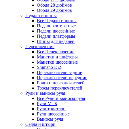
Обода 28 дюймов
Обода 29 дюймов
Педали и шипы
Все Педали и шипы
Педали контактные
Педали шоссейные
Педали платформы
Шипы для педалей
Переключение
Все Переключение
Манетки и шифтеры
Манетки шоссейные
Shimano Di2
Переключатели задние
Переключатели передние
Ролики переключателей
Тросы переключателей
Рули и выносы руля
Все Рули и выносы руля
Рули МТБ
Рули триатлон
Рули шоссейные
Выносы руля
Седла и штыри