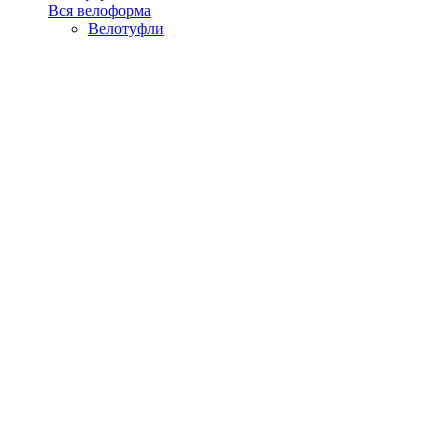
Вся велоформа
Велотуфли