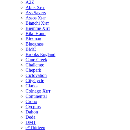
A2Z
Abus
Хит
Ass Savers
Assos
Хит
Bianchi
Хит
Biemme
Хит
Bike Hand
Birzman
Bluegrass
BMC
Brooks England
Cane Creek
Challenge
Chepark
Ciclovation
CityCycle
Clarks
Colnago
Хит
Continental
Crono
Cycplus
Dahon
Deda
DMT
e*Thirteen