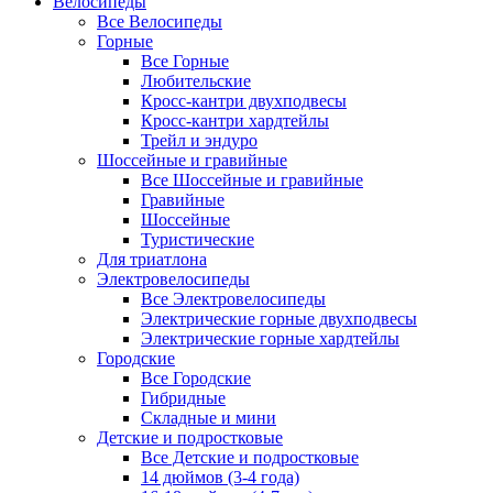
Велосипеды
Все Велосипеды
Горные
Все Горные
Любительские
Кросс-кантри двухподвесы
Кросс-кантри хардтейлы
Трейл и эндуро
Шоссейные и гравийные
Все Шоссейные и гравийные
Гравийные
Шоссейные
Туристические
Для триатлона
Электровелосипеды
Все Электровелосипеды
Электрические горные двухподвесы
Электрические горные хардтейлы
Городские
Все Городские
Гибридные
Складные и мини
Детские и подростковые
Все Детские и подростковые
14 дюймов (3-4 года)