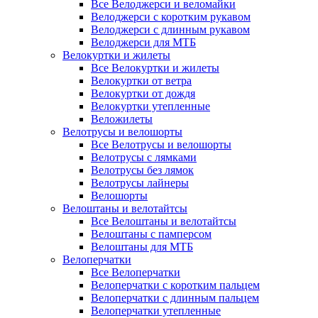
Все Велоджерси и веломайки
Велоджерси с коротким рукавом
Велоджерси с длинным рукавом
Велоджерси для МТБ
Велокуртки и жилеты
Все Велокуртки и жилеты
Велокуртки от ветра
Велокуртки от дождя
Велокуртки утепленные
Веложилеты
Велотрусы и велошорты
Все Велотрусы и велошорты
Велотрусы с лямками
Велотрусы без лямок
Велотрусы лайнеры
Велошорты
Велоштаны и велотайтсы
Все Велоштаны и велотайтсы
Велоштаны с памперсом
Велоштаны для МТБ
Велоперчатки
Все Велоперчатки
Велоперчатки с коротким пальцем
Велоперчатки с длинным пальцем
Велоперчатки утепленные