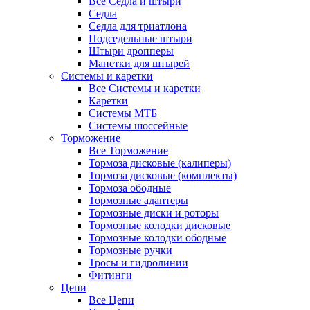
Все Седла и штыри
Седла
Седла для триатлона
Подседельные штыри
Штыри дропперы
Манетки для штырей
Системы и каретки
Все Системы и каретки
Каретки
Системы МТБ
Системы шоссейные
Торможение
Все Торможение
Тормоза дисковые (калиперы)
Тормоза дисковые (комплекты)
Тормоза ободные
Тормозные адаптеры
Тормозные диски и роторы
Тормозные колодки дисковые
Тормозные колодки ободные
Тормозные ручки
Тросы и гидролинии
Фитинги
Цепи
Все Цепи