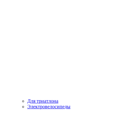
Для триатлона
Электровелосипеды