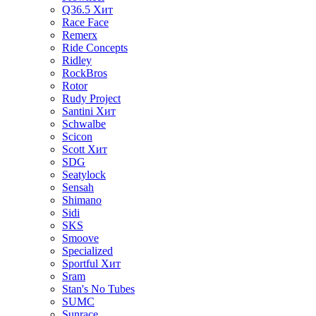
Q36.5
Хит
Race Face
Remerx
Ride Concepts
Ridley
RockBros
Rotor
Rudy Project
Santini
Хит
Schwalbe
Scicon
Scott
Хит
SDG
Seatylock
Sensah
Shimano
Sidi
SKS
Smoove
Specialized
Sportful
Хит
Sram
Stan's No Tubes
SUMC
Sunrace