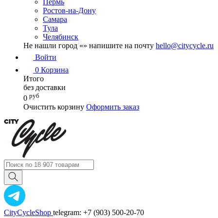
Пермь
Ростов-на-Дону
Самара
Тула
Челябинск
Не нашли город «
» напишите на почту
hello@citycycle.ru
Войти
0
Корзина
Итого
без доставки
руб
0
Очистить корзину
Оформить заказ
CityCycleShop
telegram: +7 (903) 500-20-70