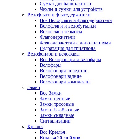
Сумки для байкпакинга
Чехлы и сумки для устройств
Велофляги и флягодержатели
Все Велофляги и флягодержатели
Велофляги и велобутылки
Велофляги термосы
Флягодержатели
Флягодержатели с дополнениями
Гидратация для триатлона
Велофонари и велофары
Все Велофонари и велофары
Велофары
Велофонари передние
Велофонари задние
Велофонари комплекты
Замки
Все Замки
Замки цепные
Замки тросовые
Замки U-образные
Замки складные
Сигнализации
Крылья
Все Крылья
Крылья 26 дюймов