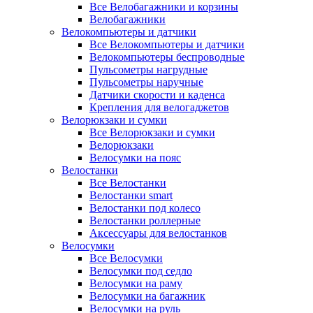
Все Велобагажники и корзины
Велобагажники
Велокомпьютеры и датчики
Все Велокомпьютеры и датчики
Велокомпьютеры беспроводные
Пульсометры нагрудные
Пульсометры наручные
Датчики скорости и каденса
Крепления для велогаджетов
Велорюкзаки и сумки
Все Велорюкзаки и сумки
Велорюкзаки
Велосумки на пояс
Велостанки
Все Велостанки
Велостанки smart
Велостанки под колесо
Велостанки роллерные
Аксессуары для велостанков
Велосумки
Все Велосумки
Велосумки под седло
Велосумки на раму
Велосумки на багажник
Велосумки на руль