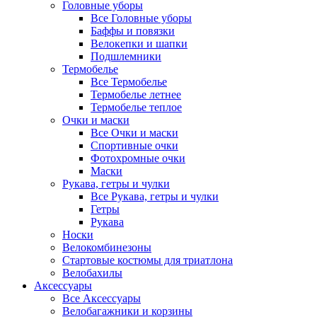
Головные уборы
Все Головные уборы
Баффы и повязки
Велокепки и шапки
Подшлемники
Термобелье
Все Термобелье
Термобелье летнее
Термобелье теплое
Очки и маски
Все Очки и маски
Спортивные очки
Фотохромные очки
Маски
Рукава, гетры и чулки
Все Рукава, гетры и чулки
Гетры
Рукава
Носки
Велокомбинезоны
Стартовые костюмы для триатлона
Велобахилы
Аксессуары
Все Аксессуары
Велобагажники и корзины