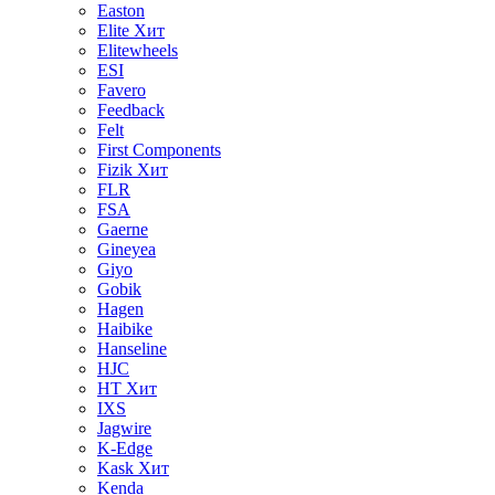
Easton
Elite
Хит
Elitewheels
ESI
Favero
Feedback
Felt
First Components
Fizik
Хит
FLR
FSA
Gaerne
Gineyea
Giyo
Gobik
Hagen
Haibike
Hanseline
HJC
HT
Хит
IXS
Jagwire
K-Edge
Kask
Хит
Kenda