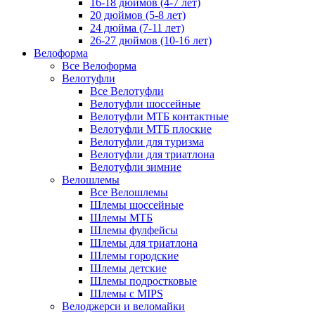
16-18 дюймов (4-7 лет)
20 дюймов (5-8 лет)
24 дюйма (7-11 лет)
26-27 дюймов (10-16 лет)
Велоформа
Все Велоформа
Велотуфли
Все Велотуфли
Велотуфли шоссейные
Велотуфли МТБ контактные
Велотуфли МТБ плоские
Велотуфли для туризма
Велотуфли для триатлона
Велотуфли зимние
Велошлемы
Все Велошлемы
Шлемы шоссейные
Шлемы МТБ
Шлемы фулфейсы
Шлемы для триатлона
Шлемы городские
Шлемы детские
Шлемы подростковые
Шлемы с MIPS
Велоджерси и веломайки