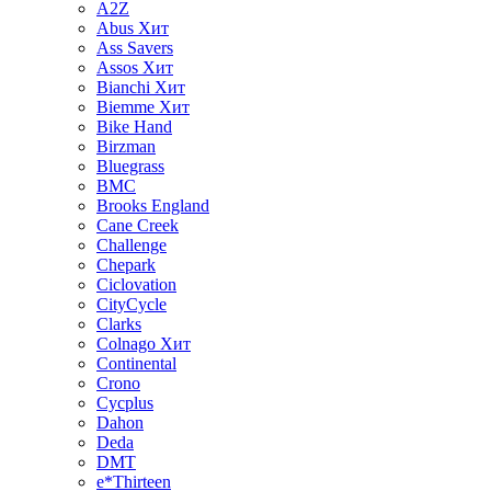
A2Z
Abus
Хит
Ass Savers
Assos
Хит
Bianchi
Хит
Biemme
Хит
Bike Hand
Birzman
Bluegrass
BMC
Brooks England
Cane Creek
Challenge
Chepark
Ciclovation
CityCycle
Clarks
Colnago
Хит
Continental
Crono
Cycplus
Dahon
Deda
DMT
e*Thirteen