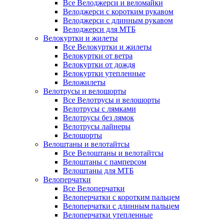
Все Велоджерси и веломайки
Велоджерси с коротким рукавом
Велоджерси с длинным рукавом
Велоджерси для МТБ
Велокуртки и жилеты
Все Велокуртки и жилеты
Велокуртки от ветра
Велокуртки от дождя
Велокуртки утепленные
Веложилеты
Велотрусы и велошорты
Все Велотрусы и велошорты
Велотрусы с лямками
Велотрусы без лямок
Велотрусы лайнеры
Велошорты
Велоштаны и велотайтсы
Все Велоштаны и велотайтсы
Велоштаны с памперсом
Велоштаны для МТБ
Велоперчатки
Все Велоперчатки
Велоперчатки с коротким пальцем
Велоперчатки с длинным пальцем
Велоперчатки утепленные