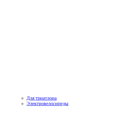
Для триатлона
Электровелосипеды