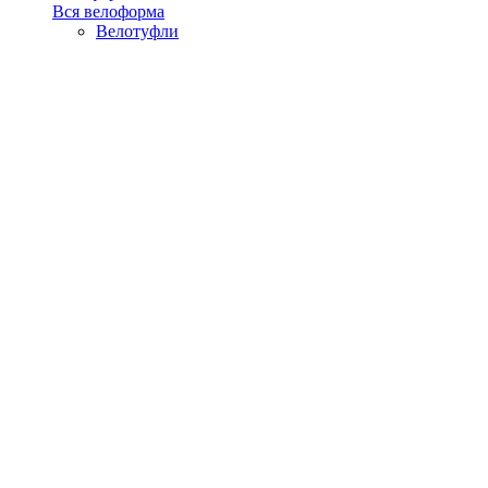
Вся велоформа
Велотуфли