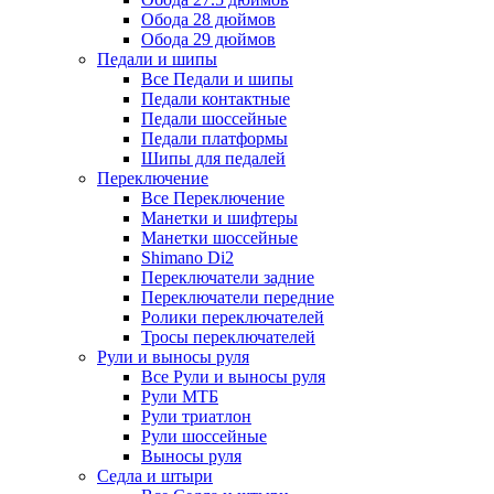
Обода 28 дюймов
Обода 29 дюймов
Педали и шипы
Все Педали и шипы
Педали контактные
Педали шоссейные
Педали платформы
Шипы для педалей
Переключение
Все Переключение
Манетки и шифтеры
Манетки шоссейные
Shimano Di2
Переключатели задние
Переключатели передние
Ролики переключателей
Тросы переключателей
Рули и выносы руля
Все Рули и выносы руля
Рули МТБ
Рули триатлон
Рули шоссейные
Выносы руля
Седла и штыри