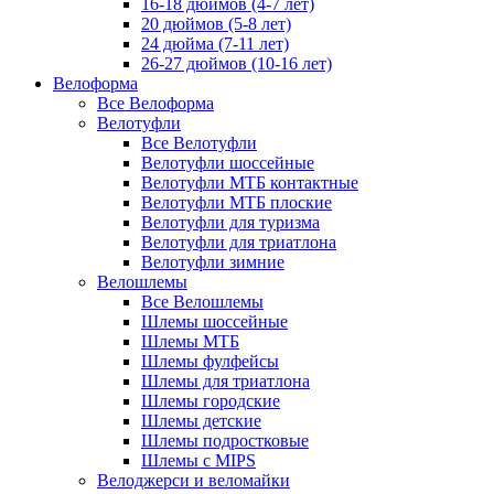
16-18 дюймов (4-7 лет)
20 дюймов (5-8 лет)
24 дюйма (7-11 лет)
26-27 дюймов (10-16 лет)
Велоформа
Все Велоформа
Велотуфли
Все Велотуфли
Велотуфли шоссейные
Велотуфли МТБ контактные
Велотуфли МТБ плоские
Велотуфли для туризма
Велотуфли для триатлона
Велотуфли зимние
Велошлемы
Все Велошлемы
Шлемы шоссейные
Шлемы МТБ
Шлемы фулфейсы
Шлемы для триатлона
Шлемы городские
Шлемы детские
Шлемы подростковые
Шлемы с MIPS
Велоджерси и веломайки