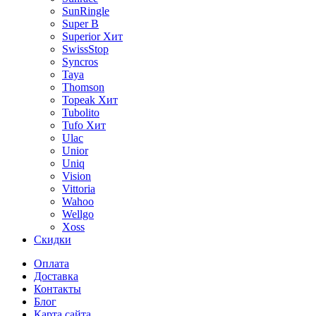
SunRingle
Super B
Superior
Хит
SwissStop
Syncros
Taya
Thomson
Topeak
Хит
Tubolito
Tufo
Хит
Ulac
Unior
Uniq
Vision
Vittoria
Wahoo
Wellgo
Xoss
Скидки
Оплата
Доставка
Контакты
Блог
Карта сайта