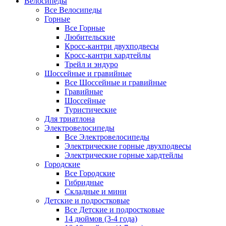
Велосипеды
Все Велосипеды
Горные
Все Горные
Любительские
Кросс-кантри двухподвесы
Кросс-кантри хардтейлы
Трейл и эндуро
Шоссейные и гравийные
Все Шоссейные и гравийные
Гравийные
Шоссейные
Туристические
Для триатлона
Электровелосипеды
Все Электровелосипеды
Электрические горные двухподвесы
Электрические горные хардтейлы
Городские
Все Городские
Гибридные
Складные и мини
Детские и подростковые
Все Детские и подростковые
14 дюймов (3-4 года)