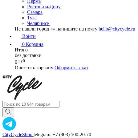
Пермь
Ростов-на-Дону
Самара
Тула
Челябинск
Не нашли город «
» напишите на почту
hello@citycycle.ru
Войти
0
Корзина
Итого
без доставки
руб
0
Очистить корзину
Оформить заказ
CityCycleShop
telegram: +7 (903) 500-20-70