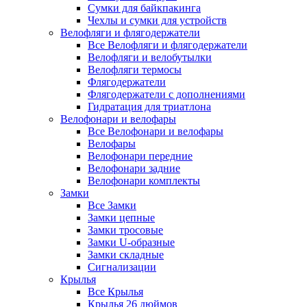
Сумки для байкпакинга
Чехлы и сумки для устройств
Велофляги и флягодержатели
Все Велофляги и флягодержатели
Велофляги и велобутылки
Велофляги термосы
Флягодержатели
Флягодержатели с дополнениями
Гидратация для триатлона
Велофонари и велофары
Все Велофонари и велофары
Велофары
Велофонари передние
Велофонари задние
Велофонари комплекты
Замки
Все Замки
Замки цепные
Замки тросовые
Замки U-образные
Замки складные
Сигнализации
Крылья
Все Крылья
Крылья 26 дюймов