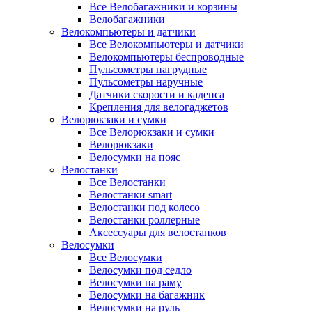
Все Велобагажники и корзины
Велобагажники
Велокомпьютеры и датчики
Все Велокомпьютеры и датчики
Велокомпьютеры беспроводные
Пульсометры нагрудные
Пульсометры наручные
Датчики скорости и каденса
Крепления для велогаджетов
Велорюкзаки и сумки
Все Велорюкзаки и сумки
Велорюкзаки
Велосумки на пояс
Велостанки
Все Велостанки
Велостанки smart
Велостанки под колесо
Велостанки роллерные
Аксессуары для велостанков
Велосумки
Все Велосумки
Велосумки под седло
Велосумки на раму
Велосумки на багажник
Велосумки на руль