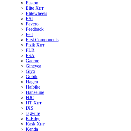
Easton
Elite
Хит
Elitewheels
ESI
Favero
Feedback
Felt
First Components
Fizik
Хит
FLR
FSA
Gaerne
Gineyea
Giyo
Gobik
Hagen
Haibike
Hanseline
HJC
HT
Хит
IXS
Jagwire
K-Edge
Kask
Хит
Kenda