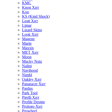
KMC
Knog
Хит
Koo
KS (Kind Shock)
Leatt
Хит
Limar
Lizard Skins
Look
Хит
Magene
Marin
Maxxis
MET
Хит
Moon
Mucky Nutz
Nalini
Navihood
Nimbl
Oakley
Хит
Panaracer
Хит
Pardus
Park Tool
Pirelli
Хит
Profile Design
Prologo
Хит
Prowheel