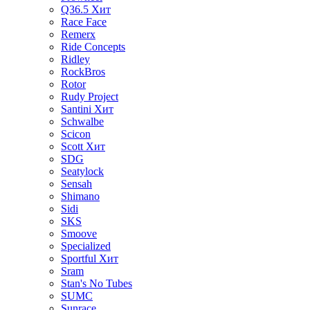
Q36.5
Хит
Race Face
Remerx
Ride Concepts
Ridley
RockBros
Rotor
Rudy Project
Santini
Хит
Schwalbe
Scicon
Scott
Хит
SDG
Seatylock
Sensah
Shimano
Sidi
SKS
Smoove
Specialized
Sportful
Хит
Sram
Stan's No Tubes
SUMC
Sunrace