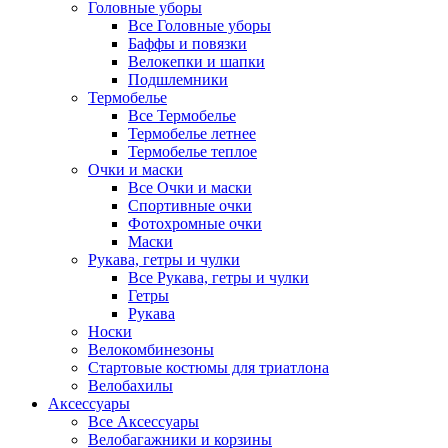
Головные уборы
Все Головные уборы
Баффы и повязки
Велокепки и шапки
Подшлемники
Термобелье
Все Термобелье
Термобелье летнее
Термобелье теплое
Очки и маски
Все Очки и маски
Спортивные очки
Фотохромные очки
Маски
Рукава, гетры и чулки
Все Рукава, гетры и чулки
Гетры
Рукава
Носки
Велокомбинезоны
Стартовые костюмы для триатлона
Велобахилы
Аксессуары
Все Аксессуары
Велобагажники и корзины