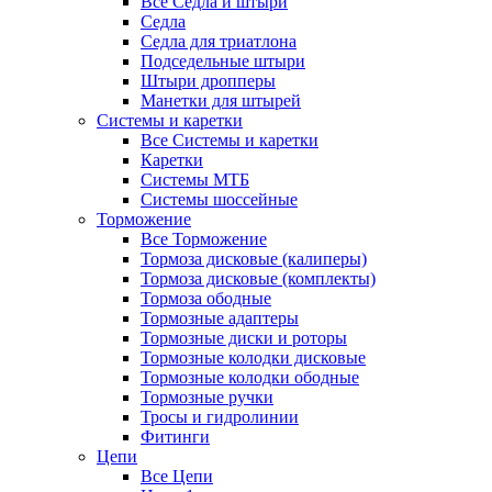
Все Седла и штыри
Седла
Седла для триатлона
Подседельные штыри
Штыри дропперы
Манетки для штырей
Системы и каретки
Все Системы и каретки
Каретки
Системы МТБ
Системы шоссейные
Торможение
Все Торможение
Тормоза дисковые (калиперы)
Тормоза дисковые (комплекты)
Тормоза ободные
Тормозные адаптеры
Тормозные диски и роторы
Тормозные колодки дисковые
Тормозные колодки ободные
Тормозные ручки
Тросы и гидролинии
Фитинги
Цепи
Все Цепи