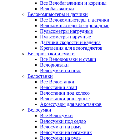
Все Велобагажники и корзины
Велобагажники
Велокомпьютеры и датчики
Все Велокомпьютеры и датчики
Велокомпьютеры беспроводные
Пульсометры нагрудные
Пульсометры наручные
Датчики скорости и каденса
Крепления для велогаджетов
Велорюкзаки и сумки
Все Велорюкзаки и сумки
Велорюкзаки
Велосумки на пояс
Велостанки
Все Велостанки
Велостанки smart
Велостанки под колесо
Велостанки роллерные
Аксессуары для велостанков
Велосумки
Все Велосумки
Велосумки под седло
Велосумки на раму
Велосумки на багажник
Велосумки на руль