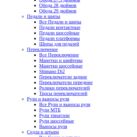
Обода 28 дюймов
Обода 29 дюймов
Педали и шипы
Все Педали и шипы
Педали контактные
Педали шоссейные
Педали платформы
Шипы для педалей
Переключение
Все Переключение
Манетки и шифтеры
Манетки шоссейные
Shimano Di2
Переключатели задние
Переключатели передние
Ролики переключателей
Тросы переключателей
Рули и выносы руля
Все Рули и выносы руля
Рули МТБ
Рули триатлон
Рули шоссейные
Выносы руля
Седла и штыри