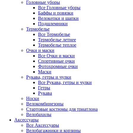
Головные уборы
Все Головные уборы
Баффы и повязки
Велокепки и шапки
Подшлемники
Термобелье
Все Термобелье
Термобелье летнее
Термобелье теплое
Очки и маски
Все Очки и маски
Спортивные очки
Фотохромные очки
Маски
Рукава, гетры и чулки
Все Рукава, гетры и чулки
Гетры
Рукава
Носки
Велокомбинезоны
Стартовые костюмы для триатлона
Велобахилы
Аксессуары
Все Аксессуары
Велобагажники и корзины