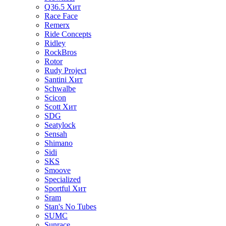
Q36.5
Хит
Race Face
Remerx
Ride Concepts
Ridley
RockBros
Rotor
Rudy Project
Santini
Хит
Schwalbe
Scicon
Scott
Хит
SDG
Seatylock
Sensah
Shimano
Sidi
SKS
Smoove
Specialized
Sportful
Хит
Sram
Stan's No Tubes
SUMC
Sunrace