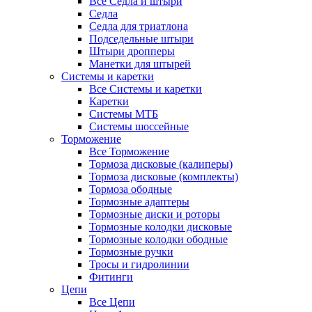
Все Седла и штыри
Седла
Седла для триатлона
Подседельные штыри
Штыри дропперы
Манетки для штырей
Системы и каретки
Все Системы и каретки
Каретки
Системы МТБ
Системы шоссейные
Торможение
Все Торможение
Тормоза дисковые (калиперы)
Тормоза дисковые (комплекты)
Тормоза ободные
Тормозные адаптеры
Тормозные диски и роторы
Тормозные колодки дисковые
Тормозные колодки ободные
Тормозные ручки
Тросы и гидролинии
Фитинги
Цепи
Все Цепи