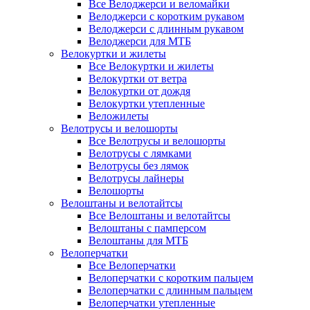
Все Велоджерси и веломайки
Велоджерси с коротким рукавом
Велоджерси с длинным рукавом
Велоджерси для МТБ
Велокуртки и жилеты
Все Велокуртки и жилеты
Велокуртки от ветра
Велокуртки от дождя
Велокуртки утепленные
Веложилеты
Велотрусы и велошорты
Все Велотрусы и велошорты
Велотрусы с лямками
Велотрусы без лямок
Велотрусы лайнеры
Велошорты
Велоштаны и велотайтсы
Все Велоштаны и велотайтсы
Велоштаны с памперсом
Велоштаны для МТБ
Велоперчатки
Все Велоперчатки
Велоперчатки с коротким пальцем
Велоперчатки с длинным пальцем
Велоперчатки утепленные