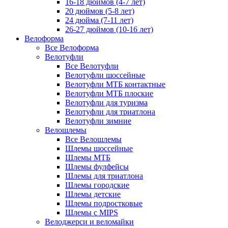
16-18 дюймов (4-7 лет)
20 дюймов (5-8 лет)
24 дюйма (7-11 лет)
26-27 дюймов (10-16 лет)
Велоформа
Все Велоформа
Велотуфли
Все Велотуфли
Велотуфли шоссейные
Велотуфли МТБ контактные
Велотуфли МТБ плоские
Велотуфли для туризма
Велотуфли для триатлона
Велотуфли зимние
Велошлемы
Все Велошлемы
Шлемы шоссейные
Шлемы МТБ
Шлемы фулфейсы
Шлемы для триатлона
Шлемы городские
Шлемы детские
Шлемы подростковые
Шлемы с MIPS
Велоджерси и веломайки