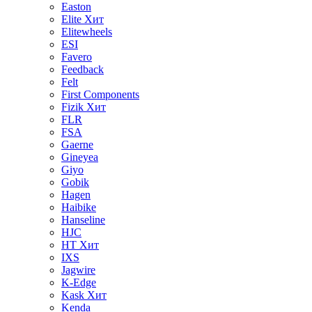
Easton
Elite
Хит
Elitewheels
ESI
Favero
Feedback
Felt
First Components
Fizik
Хит
FLR
FSA
Gaerne
Gineyea
Giyo
Gobik
Hagen
Haibike
Hanseline
HJC
HT
Хит
IXS
Jagwire
K-Edge
Kask
Хит
Kenda