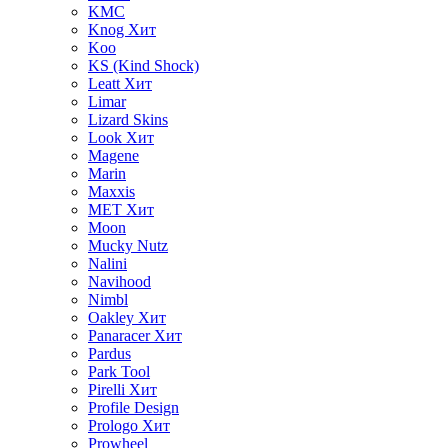
KMC
Knog
Хит
Koo
KS (Kind Shock)
Leatt
Хит
Limar
Lizard Skins
Look
Хит
Magene
Marin
Maxxis
MET
Хит
Moon
Mucky Nutz
Nalini
Navihood
Nimbl
Oakley
Хит
Panaracer
Хит
Pardus
Park Tool
Pirelli
Хит
Profile Design
Prologo
Хит
Prowheel