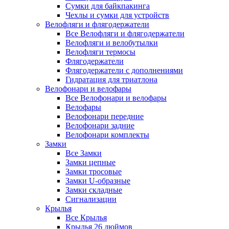
Сумки для байкпакинга
Чехлы и сумки для устройств
Велофляги и флягодержатели
Все Велофляги и флягодержатели
Велофляги и велобутылки
Велофляги термосы
Флягодержатели
Флягодержатели с дополнениями
Гидратация для триатлона
Велофонари и велофары
Все Велофонари и велофары
Велофары
Велофонари передние
Велофонари задние
Велофонари комплекты
Замки
Все Замки
Замки цепные
Замки тросовые
Замки U-образные
Замки складные
Сигнализации
Крылья
Все Крылья
Крылья 26 дюймов