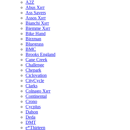
A2Z
Abus
Хит
Ass Savers
Assos
Хит
Bianchi
Хит
Biemme
Хит
Bike Hand
Birzman
Bluegrass
BMC
Brooks England
Cane Creek
Challenge
Chepark
Ciclovation
CityCycle
Clarks
Colnago
Хит
Continental
Crono
Cycplus
Dahon
Deda
DMT
e*Thirteen