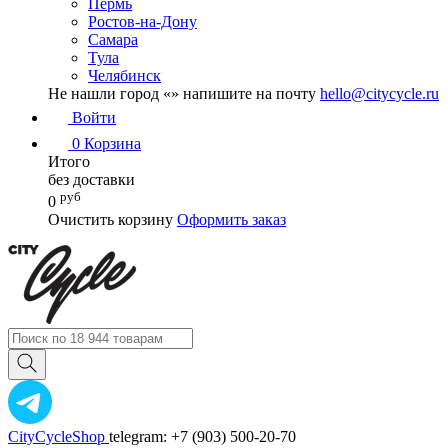
Пермь
Ростов-на-Дону
Самара
Тула
Челябинск
Не нашли город «
» напишите на почту
hello@citycycle.ru
Войти
0
Корзина
Итого
без доставки
руб
0
Очистить корзину
Оформить заказ
CityCycleShop
telegram: +7 (903) 500-20-70