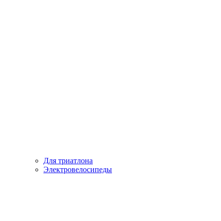
Для триатлона
Электровелосипеды