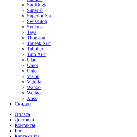
SunRingle
Super B
Superior
Хит
SwissStop
Syncros
Taya
Thomson
Topeak
Хит
Tubolito
Tufo
Хит
Ulac
Unior
Uniq
Vision
Vittoria
Wahoo
Wellgo
Xoss
Скидки
Оплата
Доставка
Контакты
Блог
Карта сайта