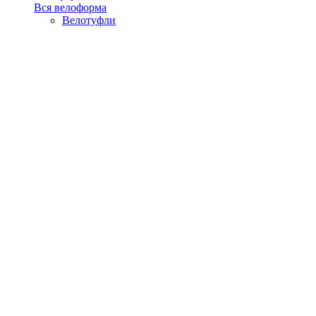
Вся велоформа
Велотуфли