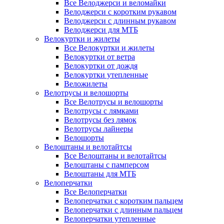
Все Велоджерси и веломайки
Велоджерси с коротким рукавом
Велоджерси с длинным рукавом
Велоджерси для МТБ
Велокуртки и жилеты
Все Велокуртки и жилеты
Велокуртки от ветра
Велокуртки от дождя
Велокуртки утепленные
Веложилеты
Велотрусы и велошорты
Все Велотрусы и велошорты
Велотрусы с лямками
Велотрусы без лямок
Велотрусы лайнеры
Велошорты
Велоштаны и велотайтсы
Все Велоштаны и велотайтсы
Велоштаны с памперсом
Велоштаны для МТБ
Велоперчатки
Все Велоперчатки
Велоперчатки с коротким пальцем
Велоперчатки с длинным пальцем
Велоперчатки утепленные