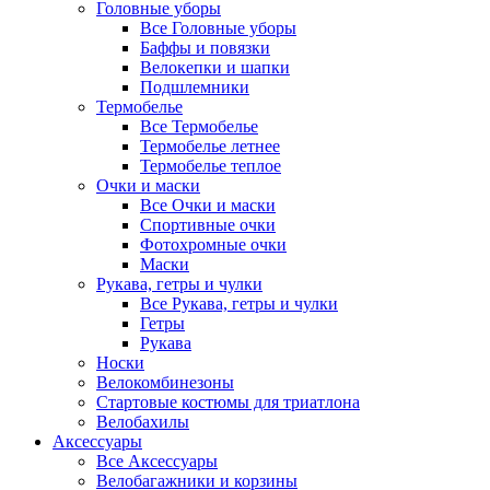
Головные уборы
Все Головные уборы
Баффы и повязки
Велокепки и шапки
Подшлемники
Термобелье
Все Термобелье
Термобелье летнее
Термобелье теплое
Очки и маски
Все Очки и маски
Спортивные очки
Фотохромные очки
Маски
Рукава, гетры и чулки
Все Рукава, гетры и чулки
Гетры
Рукава
Носки
Велокомбинезоны
Стартовые костюмы для триатлона
Велобахилы
Аксессуары
Все Аксессуары
Велобагажники и корзины