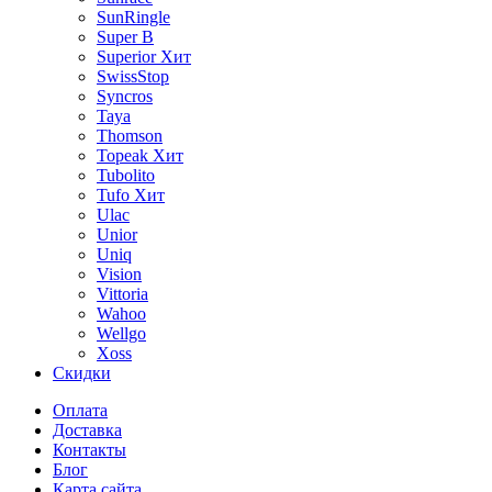
SunRingle
Super B
Superior
Хит
SwissStop
Syncros
Taya
Thomson
Topeak
Хит
Tubolito
Tufo
Хит
Ulac
Unior
Uniq
Vision
Vittoria
Wahoo
Wellgo
Xoss
Скидки
Оплата
Доставка
Контакты
Блог
Карта сайта