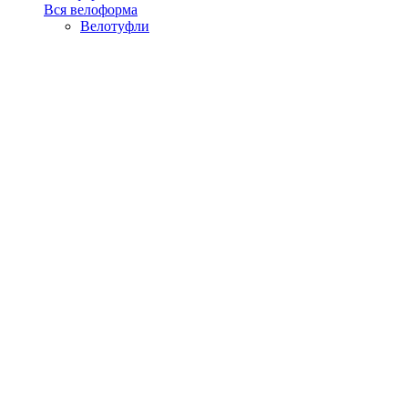
Вся велоформа
Велотуфли