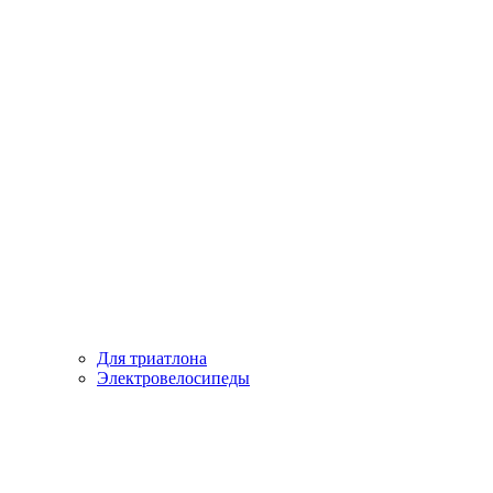
Для триатлона
Электровелосипеды