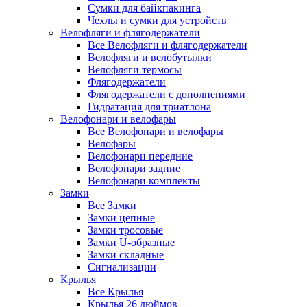
Сумки для байкпакинга
Чехлы и сумки для устройств
Велофляги и флягодержатели
Все Велофляги и флягодержатели
Велофляги и велобутылки
Велофляги термосы
Флягодержатели
Флягодержатели с дополнениями
Гидратация для триатлона
Велофонари и велофары
Все Велофонари и велофары
Велофары
Велофонари передние
Велофонари задние
Велофонари комплекты
Замки
Все Замки
Замки цепные
Замки тросовые
Замки U-образные
Замки складные
Сигнализации
Крылья
Все Крылья
Крылья 26 дюймов