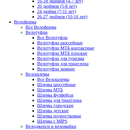
16-18 дюймов (4-7 лет)
20 дюймов (5-8 лет)
24 дюйма (7-11 лет)
26-27 дюймов (10-16 лет)
Велоформа
Все Велоформа
Велотуфли
Все Велотуфли
Велотуфли шоссейные
Велотуфли МТБ контактные
Велотуфли МТБ плоские
Велотуфли для туризма
Велотуфли для триатлона
Велотуфли зимние
Велошлемы
Все Велошлемы
Шлемы шоссейные
Шлемы МТБ
Шлемы фулфейсы
Шлемы для триатлона
Шлемы городские
Шлемы детские
Шлемы подростковые
Шлемы с MIPS
Велоджерси и веломайки