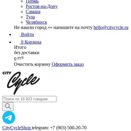
Пермь
Ростов-на-Дону
Самара
Тула
Челябинск
Не нашли город «
» напишите на почту
hello@citycycle.ru
Войти
0
Корзина
Итого
без доставки
руб
0
Очистить корзину
Оформить заказ
CityCycleShop
telegram: +7 (903) 500-20-70