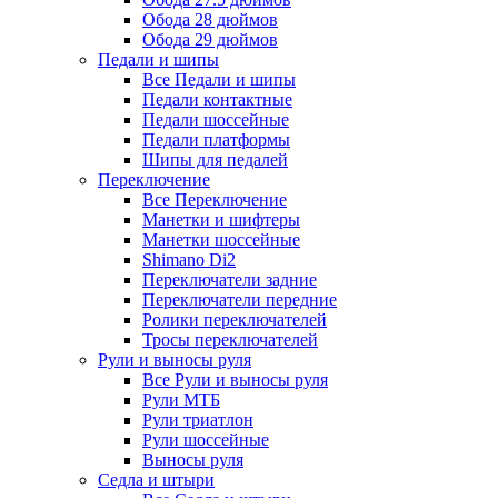
Обода 28 дюймов
Обода 29 дюймов
Педали и шипы
Все Педали и шипы
Педали контактные
Педали шоссейные
Педали платформы
Шипы для педалей
Переключение
Все Переключение
Манетки и шифтеры
Манетки шоссейные
Shimano Di2
Переключатели задние
Переключатели передние
Ролики переключателей
Тросы переключателей
Рули и выносы руля
Все Рули и выносы руля
Рули МТБ
Рули триатлон
Рули шоссейные
Выносы руля
Седла и штыри