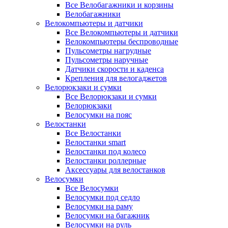
Все Велобагажники и корзины
Велобагажники
Велокомпьютеры и датчики
Все Велокомпьютеры и датчики
Велокомпьютеры беспроводные
Пульсометры нагрудные
Пульсометры наручные
Датчики скорости и каденса
Крепления для велогаджетов
Велорюкзаки и сумки
Все Велорюкзаки и сумки
Велорюкзаки
Велосумки на пояс
Велостанки
Все Велостанки
Велостанки smart
Велостанки под колесо
Велостанки роллерные
Аксессуары для велостанков
Велосумки
Все Велосумки
Велосумки под седло
Велосумки на раму
Велосумки на багажник
Велосумки на руль