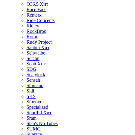
Q36.5
Хит
Race Face
Remerx
Ride Concepts
Ridley
RockBros
Rotor
Rudy Project
Santini
Хит
Schwalbe
Scicon
Scott
Хит
SDG
Seatylock
Sensah
Shimano
Sidi
SKS
Smoove
Specialized
Sportful
Хит
Sram
Stan's No Tubes
SUMC
Sunrace