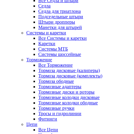
Все Седла и штыри
Седла
Седла для триатлона
Подседельные штыри
Штыри дропперы
Манетки для штырей
Системы и каретки
Все Системы и каретки
Каретки
Системы МТБ
Системы шоссейные
Торможение
Все Торможение
Тормоза дисковые (калиперы)
Тормоза дисковые (комплекты)
Тормоза ободные
Тормозные адаптеры
Тормозные диски и роторы
Тормозные колодки дисковые
Тормозные колодки ободные
Тормозные ручки
Тросы и гидролинии
Фитинги
Цепи
Все Цепи