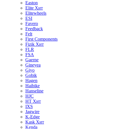
Easton
Elite
Хит
Elitewheels
ESI
Favero
Feedback
Felt
First Components
Fizik
Хит
FLR
FSA
Gaerne
Gineyea
Giyo
Gobik
Hagen
Haibike
Hanseline
HJC
HT
Хит
IXS
Jagwire
K-Edge
Kask
Хит
Kenda