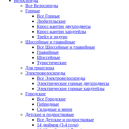
Велосипеды
Все Велосипеды
Горные
Все Горные
Любительские
Кросс-кантри двухподвесы
Кросс-кантри хардтейлы
Трейл и эндуро
Шоссейные и гравийные
Все Шоссейные и гравийные
Гравийные
Шоссейные
Туристические
Для триатлона
Электровелосипеды
Все Электровелосипеды
Электрические горные двухподвесы
Электрические горные хардтейлы
Городские
Все Городские
Гибридные
Складные и мини
Детские и подростковые
Все Детские и подростковые
14 дюймов (3-4 года)