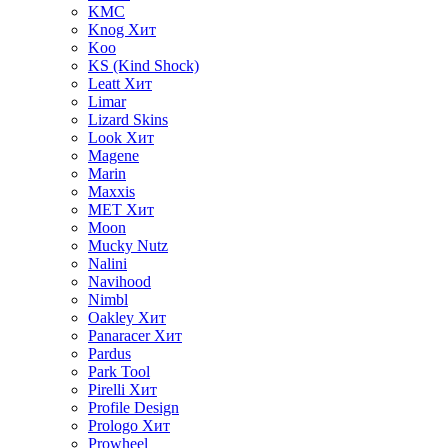
KMC
Knog
Хит
Koo
KS (Kind Shock)
Leatt
Хит
Limar
Lizard Skins
Look
Хит
Magene
Marin
Maxxis
MET
Хит
Moon
Mucky Nutz
Nalini
Navihood
Nimbl
Oakley
Хит
Panaracer
Хит
Pardus
Park Tool
Pirelli
Хит
Profile Design
Prologo
Хит
Prowheel