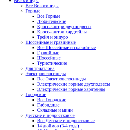
Велосипеды
Все Велосипеды
Горные
Все Горные
Любительские
Кросс-кантри двухподвесы
Кросс-кантри хардтейлы
Трейл и эндуро
Шоссейные и гравийные
Все Шоссейные и гравийные
Гравийные
Шоссейные
Туристические
Для триатлона
Электровелосипеды
Все Электровелосипеды
Электрические горные двухподвесы
Электрические горные хардтейлы
Городские
Все Городские
Гибридные
Складные и мини
Детские и подростковые
Все Детские и подростковые
14 дюймов (3-4 года)