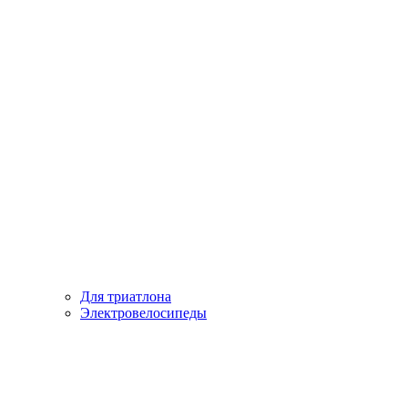
Для триатлона
Электровелосипеды