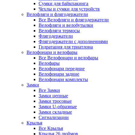
Сумки для байкпакинга
Чехлы и сумки для устройств
Велофляги и флягодержатели
Все Велофляги и флягодержатели
Велофляги и велобутылки
Велофляги термосы
Флягодержатели
Флягодержатели с дополнениями
Гидратация для триатлона
Велофонари и велофары
Все Велофонари и велофары
Велофары
Велофонари передние
Велофонари задние
Велофонари комплекты
Замки
Все Замки
Замки цепные
Замки тросовые
Замки U-образные
Замки складные
Сигнализации
Крылья
Все Крылья
Крылья 26 дюймов