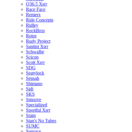
Q36.5
Хит
Race Face
Remerx
Ride Concepts
Ridley
RockBros
Rotor
Rudy Project
Santini
Хит
Schwalbe
Scicon
Scott
Хит
SDG
Seatylock
Sensah
Shimano
Sidi
SKS
Smoove
Specialized
Sportful
Хит
Sram
Stan's No Tubes
SUMC
Sunrace