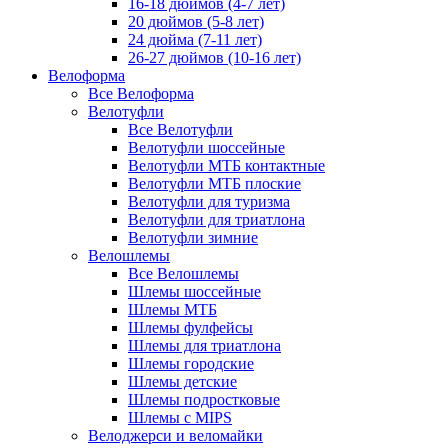
16-18 дюймов (4-7 лет)
20 дюймов (5-8 лет)
24 дюйма (7-11 лет)
26-27 дюймов (10-16 лет)
Велоформа
Все Велоформа
Велотуфли
Все Велотуфли
Велотуфли шоссейные
Велотуфли МТБ контактные
Велотуфли МТБ плоские
Велотуфли для туризма
Велотуфли для триатлона
Велотуфли зимние
Велошлемы
Все Велошлемы
Шлемы шоссейные
Шлемы МТБ
Шлемы фулфейсы
Шлемы для триатлона
Шлемы городские
Шлемы детские
Шлемы подростковые
Шлемы с MIPS
Велоджерси и веломайки