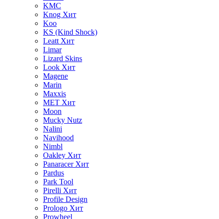
KMC
Knog
Хит
Koo
KS (Kind Shock)
Leatt
Хит
Limar
Lizard Skins
Look
Хит
Magene
Marin
Maxxis
MET
Хит
Moon
Mucky Nutz
Nalini
Navihood
Nimbl
Oakley
Хит
Panaracer
Хит
Pardus
Park Tool
Pirelli
Хит
Profile Design
Prologo
Хит
Prowheel