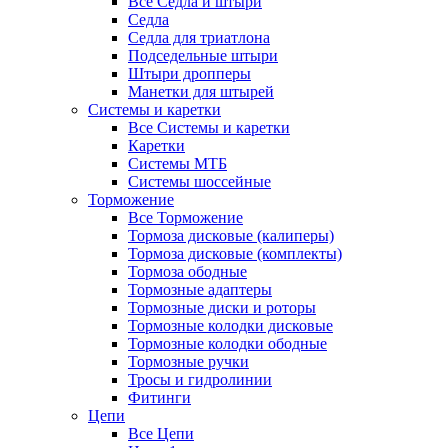
Все Седла и штыри
Седла
Седла для триатлона
Подседельные штыри
Штыри дропперы
Манетки для штырей
Системы и каретки
Все Системы и каретки
Каретки
Системы МТБ
Системы шоссейные
Торможение
Все Торможение
Тормоза дисковые (калиперы)
Тормоза дисковые (комплекты)
Тормоза ободные
Тормозные адаптеры
Тормозные диски и роторы
Тормозные колодки дисковые
Тормозные колодки ободные
Тормозные ручки
Тросы и гидролинии
Фитинги
Цепи
Все Цепи