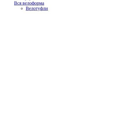
Вся велоформа
Велотуфли