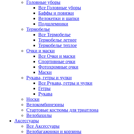
Головные уборы
Все Головные уборы
Баффы и повязки
Велокепки и шапки
Подшлемники
Термобелье
Все Термобелье
Термобелье летнее
Термобелье теплое
Очки и маски
Все Очки и маски
Спортивные очки
Фотохромные очки
Маски
Рукава, гетры и чулки
Все Рукава, гетры и чулки
Гетры
Рукава
Носки
Велокомбинезоны
Стартовые костюмы для триатлона
Велобахилы
Аксессуары
Все Аксессуары
Велобагажники и корзины