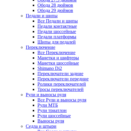
Обода 28 дюймов
Обода 29 дюймов
Педали и шипы
Все Педали и шипы
Педали контактные
Педали шоссейные
Педали платформы
Шипы для педалей
Переключение
Все Переключение
Манетки и шифтеры
Манетки шоссейные
Shimano Di2
Переключатели задние
Переключатели передние
Ролики переключателей
Тросы переключателей
Рули и выносы руля
Все Рули и выносы руля
Рули МТБ
Рули триатлон
Рули шоссейные
Выносы руля
Седла и штыри