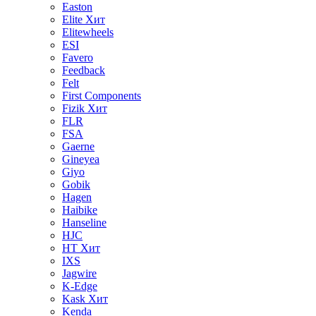
Easton
Elite
Хит
Elitewheels
ESI
Favero
Feedback
Felt
First Components
Fizik
Хит
FLR
FSA
Gaerne
Gineyea
Giyo
Gobik
Hagen
Haibike
Hanseline
HJC
HT
Хит
IXS
Jagwire
K-Edge
Kask
Хит
Kenda