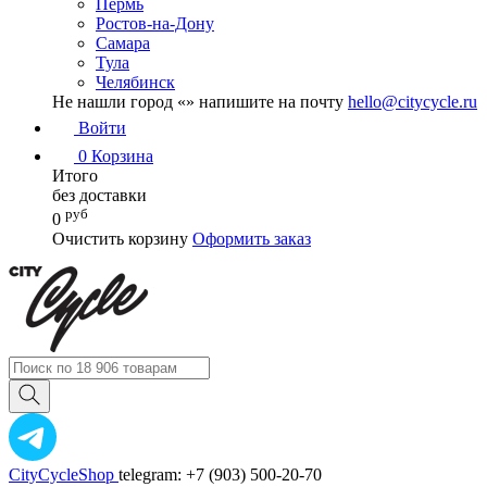
Пермь
Ростов-на-Дону
Самара
Тула
Челябинск
Не нашли город «
» напишите на почту
hello@citycycle.ru
Войти
0
Корзина
Итого
без доставки
руб
0
Очистить корзину
Оформить заказ
CityCycleShop
telegram: +7 (903) 500-20-70