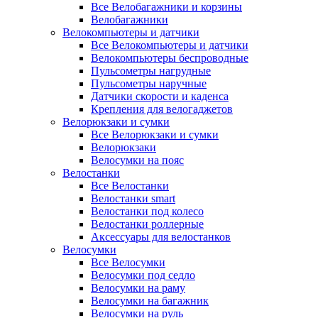
Все Велобагажники и корзины
Велобагажники
Велокомпьютеры и датчики
Все Велокомпьютеры и датчики
Велокомпьютеры беспроводные
Пульсометры нагрудные
Пульсометры наручные
Датчики скорости и каденса
Крепления для велогаджетов
Велорюкзаки и сумки
Все Велорюкзаки и сумки
Велорюкзаки
Велосумки на пояс
Велостанки
Все Велостанки
Велостанки smart
Велостанки под колесо
Велостанки роллерные
Аксессуары для велостанков
Велосумки
Все Велосумки
Велосумки под седло
Велосумки на раму
Велосумки на багажник
Велосумки на руль