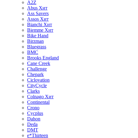
A2Z
Abus
Хит
Ass Savers
Assos
Хит
Bianchi
Хит
Biemme
Хит
Bike Hand
Birzman
Bluegrass
BMC
Brooks England
Cane Creek
Challenge
Chepark
Ciclovation
CityCycle
Clarks
Colnago
Хит
Continental
Crono
Cycplus
Dahon
Deda
DMT
e*Thirteen