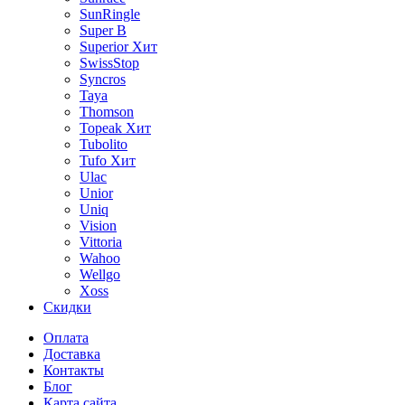
SunRingle
Super B
Superior
Хит
SwissStop
Syncros
Taya
Thomson
Topeak
Хит
Tubolito
Tufo
Хит
Ulac
Unior
Uniq
Vision
Vittoria
Wahoo
Wellgo
Xoss
Скидки
Оплата
Доставка
Контакты
Блог
Карта сайта