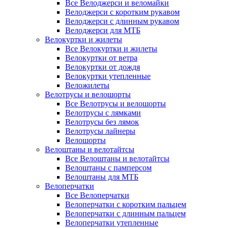
Все Велоджерси и веломайки
Велоджерси с коротким рукавом
Велоджерси с длинным рукавом
Велоджерси для МТБ
Велокуртки и жилеты
Все Велокуртки и жилеты
Велокуртки от ветра
Велокуртки от дождя
Велокуртки утепленные
Веложилеты
Велотрусы и велошорты
Все Велотрусы и велошорты
Велотрусы с лямками
Велотрусы без лямок
Велотрусы лайнеры
Велошорты
Велоштаны и велотайтсы
Все Велоштаны и велотайтсы
Велоштаны с памперсом
Велоштаны для МТБ
Велоперчатки
Все Велоперчатки
Велоперчатки с коротким пальцем
Велоперчатки с длинным пальцем
Велоперчатки утепленные