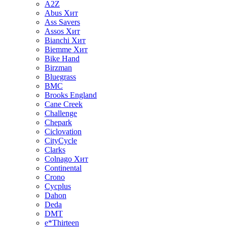
A2Z
Abus
Хит
Ass Savers
Assos
Хит
Bianchi
Хит
Biemme
Хит
Bike Hand
Birzman
Bluegrass
BMC
Brooks England
Cane Creek
Challenge
Chepark
Ciclovation
CityCycle
Clarks
Colnago
Хит
Continental
Crono
Cycplus
Dahon
Deda
DMT
e*Thirteen