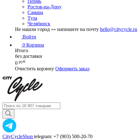
Пермь
Ростов-на-Дону
Самара
Тула
Челябинск
Не нашли город «
» напишите на почту
hello@citycycle.ru
Войти
0
Корзина
Итого
без доставки
руб
0
Очистить корзину
Оформить заказ
CityCycleShop
telegram: +7 (903) 500-20-70