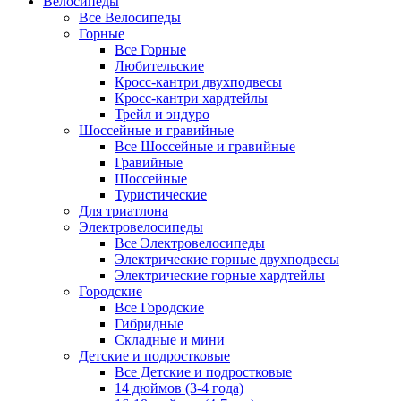
Велосипеды
Все Велосипеды
Горные
Все Горные
Любительские
Кросс-кантри двухподвесы
Кросс-кантри хардтейлы
Трейл и эндуро
Шоссейные и гравийные
Все Шоссейные и гравийные
Гравийные
Шоссейные
Туристические
Для триатлона
Электровелосипеды
Все Электровелосипеды
Электрические горные двухподвесы
Электрические горные хардтейлы
Городские
Все Городские
Гибридные
Складные и мини
Детские и подростковые
Все Детские и подростковые
14 дюймов (3-4 года)