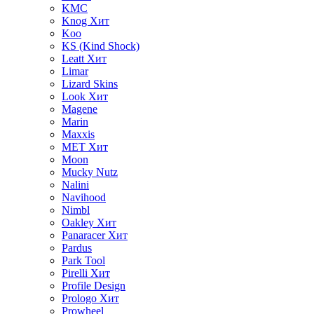
KMC
Knog
Хит
Koo
KS (Kind Shock)
Leatt
Хит
Limar
Lizard Skins
Look
Хит
Magene
Marin
Maxxis
MET
Хит
Moon
Mucky Nutz
Nalini
Navihood
Nimbl
Oakley
Хит
Panaracer
Хит
Pardus
Park Tool
Pirelli
Хит
Profile Design
Prologo
Хит
Prowheel