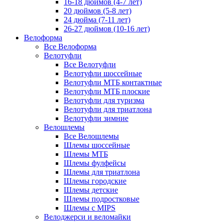
16-18 дюймов (4-7 лет)
20 дюймов (5-8 лет)
24 дюйма (7-11 лет)
26-27 дюймов (10-16 лет)
Велоформа
Все Велоформа
Велотуфли
Все Велотуфли
Велотуфли шоссейные
Велотуфли МТБ контактные
Велотуфли МТБ плоские
Велотуфли для туризма
Велотуфли для триатлона
Велотуфли зимние
Велошлемы
Все Велошлемы
Шлемы шоссейные
Шлемы МТБ
Шлемы фулфейсы
Шлемы для триатлона
Шлемы городские
Шлемы детские
Шлемы подростковые
Шлемы с MIPS
Велоджерси и веломайки