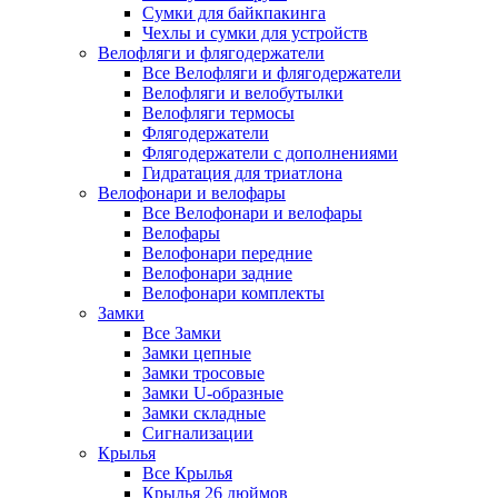
Сумки для байкпакинга
Чехлы и сумки для устройств
Велофляги и флягодержатели
Все Велофляги и флягодержатели
Велофляги и велобутылки
Велофляги термосы
Флягодержатели
Флягодержатели с дополнениями
Гидратация для триатлона
Велофонари и велофары
Все Велофонари и велофары
Велофары
Велофонари передние
Велофонари задние
Велофонари комплекты
Замки
Все Замки
Замки цепные
Замки тросовые
Замки U-образные
Замки складные
Сигнализации
Крылья
Все Крылья
Крылья 26 дюймов