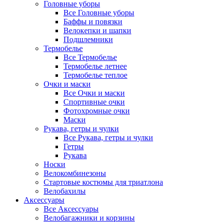
Головные уборы
Все Головные уборы
Баффы и повязки
Велокепки и шапки
Подшлемники
Термобелье
Все Термобелье
Термобелье летнее
Термобелье теплое
Очки и маски
Все Очки и маски
Спортивные очки
Фотохромные очки
Маски
Рукава, гетры и чулки
Все Рукава, гетры и чулки
Гетры
Рукава
Носки
Велокомбинезоны
Стартовые костюмы для триатлона
Велобахилы
Аксессуары
Все Аксессуары
Велобагажники и корзины