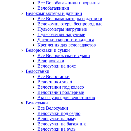
Все Велобагажники и корзины
Велобагажники
Велокомпьютеры и датчики
Все Велокомпьютеры и датчики
Велокомпьютеры беспроводные
Пульсометры нагрудные
Пульсометры наручные
Датчики скорости и каденса
Крепления для велогаджетов
Велорюкзаки и сумки
Все Велорюкзаки и сумки
Велорюкзаки
Велосумки на пояс
Велостанки
Все Велостанки
Велостанки smart
Велостанки под колесо
Велостанки роллерные
Аксессуары для велостанков
Велосумки
Все Велосумки
Велосумки под седло
Велосумки на раму
Велосумки на багажник
Велосумки на руль