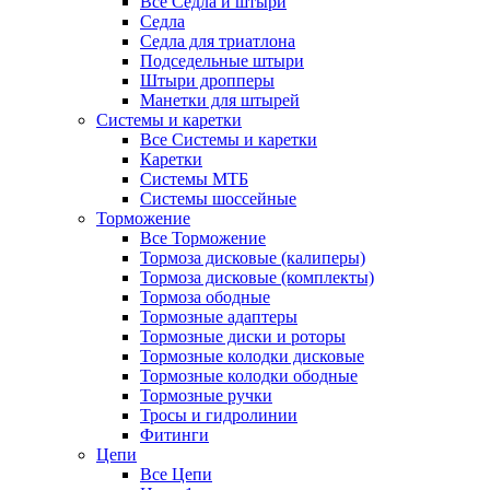
Все Седла и штыри
Седла
Седла для триатлона
Подседельные штыри
Штыри дропперы
Манетки для штырей
Системы и каретки
Все Системы и каретки
Каретки
Системы МТБ
Системы шоссейные
Торможение
Все Торможение
Тормоза дисковые (калиперы)
Тормоза дисковые (комплекты)
Тормоза ободные
Тормозные адаптеры
Тормозные диски и роторы
Тормозные колодки дисковые
Тормозные колодки ободные
Тормозные ручки
Тросы и гидролинии
Фитинги
Цепи
Все Цепи