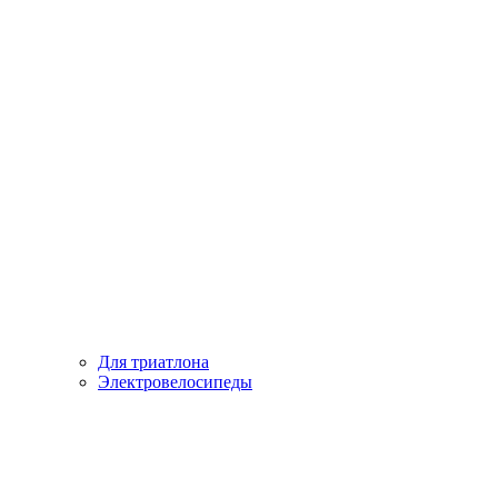
Для триатлона
Электровелосипеды