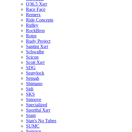
Q36.5
Хит
Race Face
Remerx
Ride Concepts
Ridley
RockBros
Rotor
Rudy Project
Santini
Хит
Schwalbe
Scicon
Scott
Хит
SDG
Seatylock
Sensah
Shimano
Sidi
SKS
Smoove
Specialized
Sportful
Хит
Sram
Stan's No Tubes
SUMC
Sunrace