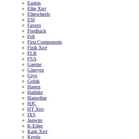
Easton
Elite
Хит
Elitewheels
ESI
Favero
Feedback
Felt
First Components
Fizik
Хит
FLR
FSA
Gaerne
Gineyea
Giyo
Gobik
Hagen
Haibike
Hanseline
HJC
HT
Хит
IXS
Jagwire
K-Edge
Kask
Хит
Kenda