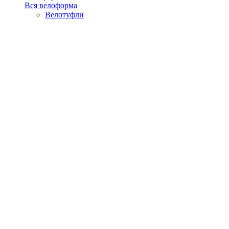
Вся велоформа
Велотуфли