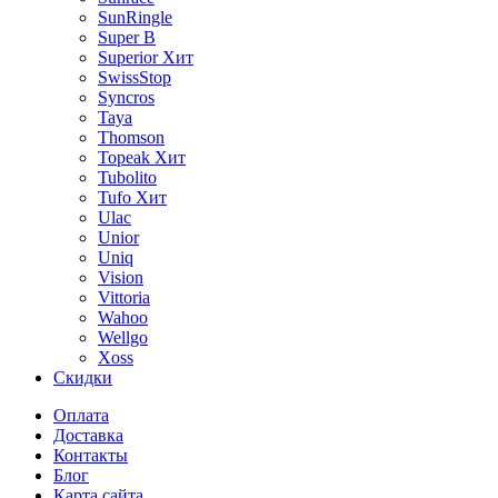
SunRingle
Super B
Superior
Хит
SwissStop
Syncros
Taya
Thomson
Topeak
Хит
Tubolito
Tufo
Хит
Ulac
Unior
Uniq
Vision
Vittoria
Wahoo
Wellgo
Xoss
Скидки
Оплата
Доставка
Контакты
Блог
Карта сайта