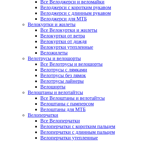
Все Велоджерси и веломайки
Велоджерси с коротким рукавом
Велоджерси с длинным рукавом
Велоджерси для МТБ
Велокуртки и жилеты
Все Велокуртки и жилеты
Велокуртки от ветра
Велокуртки от дождя
Велокуртки утепленные
Веложилеты
Велотрусы и велошорты
Все Велотрусы и велошорты
Велотрусы с лямками
Велотрусы без лямок
Велотрусы лайнеры
Велошорты
Велоштаны и велотайтсы
Все Велоштаны и велотайтсы
Велоштаны с памперсом
Велоштаны для МТБ
Велоперчатки
Все Велоперчатки
Велоперчатки с коротким пальцем
Велоперчатки с длинным пальцем
Велоперчатки утепленные