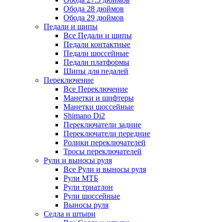
Обода 28 дюймов
Обода 29 дюймов
Педали и шипы
Все Педали и шипы
Педали контактные
Педали шоссейные
Педали платформы
Шипы для педалей
Переключение
Все Переключение
Манетки и шифтеры
Манетки шоссейные
Shimano Di2
Переключатели задние
Переключатели передние
Ролики переключателей
Тросы переключателей
Рули и выносы руля
Все Рули и выносы руля
Рули МТБ
Рули триатлон
Рули шоссейные
Выносы руля
Седла и штыри