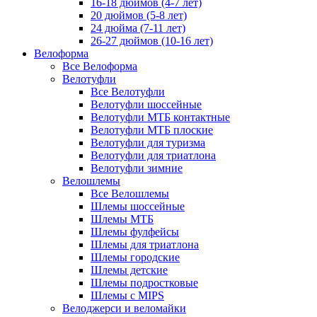
16-18 дюймов (4-7 лет)
20 дюймов (5-8 лет)
24 дюйма (7-11 лет)
26-27 дюймов (10-16 лет)
Велоформа
Все Велоформа
Велотуфли
Все Велотуфли
Велотуфли шоссейные
Велотуфли МТБ контактные
Велотуфли МТБ плоские
Велотуфли для туризма
Велотуфли для триатлона
Велотуфли зимние
Велошлемы
Все Велошлемы
Шлемы шоссейные
Шлемы МТБ
Шлемы фулфейсы
Шлемы для триатлона
Шлемы городские
Шлемы детские
Шлемы подростковые
Шлемы с MIPS
Велоджерси и веломайки