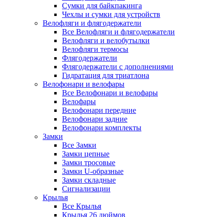
Сумки для байкпакинга
Чехлы и сумки для устройств
Велофляги и флягодержатели
Все Велофляги и флягодержатели
Велофляги и велобутылки
Велофляги термосы
Флягодержатели
Флягодержатели с дополнениями
Гидратация для триатлона
Велофонари и велофары
Все Велофонари и велофары
Велофары
Велофонари передние
Велофонари задние
Велофонари комплекты
Замки
Все Замки
Замки цепные
Замки тросовые
Замки U-образные
Замки складные
Сигнализации
Крылья
Все Крылья
Крылья 26 дюймов