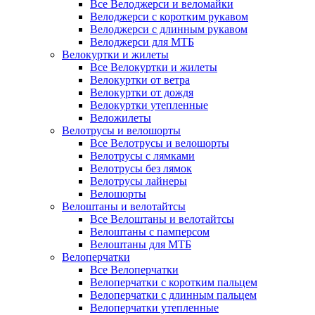
Все Велоджерси и веломайки
Велоджерси с коротким рукавом
Велоджерси с длинным рукавом
Велоджерси для МТБ
Велокуртки и жилеты
Все Велокуртки и жилеты
Велокуртки от ветра
Велокуртки от дождя
Велокуртки утепленные
Веложилеты
Велотрусы и велошорты
Все Велотрусы и велошорты
Велотрусы с лямками
Велотрусы без лямок
Велотрусы лайнеры
Велошорты
Велоштаны и велотайтсы
Все Велоштаны и велотайтсы
Велоштаны с памперсом
Велоштаны для МТБ
Велоперчатки
Все Велоперчатки
Велоперчатки с коротким пальцем
Велоперчатки с длинным пальцем
Велоперчатки утепленные