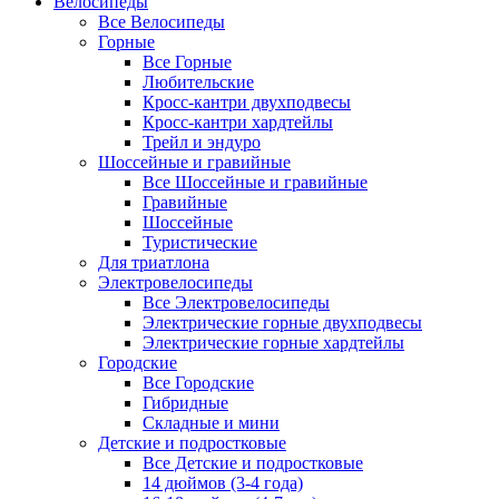
Велосипеды
Все Велосипеды
Горные
Все Горные
Любительские
Кросс-кантри двухподвесы
Кросс-кантри хардтейлы
Трейл и эндуро
Шоссейные и гравийные
Все Шоссейные и гравийные
Гравийные
Шоссейные
Туристические
Для триатлона
Электровелосипеды
Все Электровелосипеды
Электрические горные двухподвесы
Электрические горные хардтейлы
Городские
Все Городские
Гибридные
Складные и мини
Детские и подростковые
Все Детские и подростковые
14 дюймов (3-4 года)