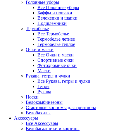
Головные уборы
Все Головные уборы
Баффы и повязки
Велокепки и шапки
Подшлемники
Термобелье
Все Термобелье
Термобелье летнее
Термобелье теплое
Очки и маски
Все Очки и маски
Спортивные очки
Фотохромные очки
Маски
Рукава, гетры и чулки
Все Рукава, гетры и чулки
Гетры
Рукава
Носки
Велокомбинезоны
Стартовые костюмы для триатлона
Велобахилы
Аксессуары
Все Аксессуары
Велобагажники и корзины