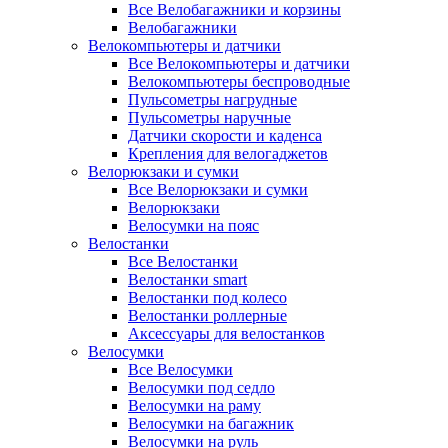
Все Велобагажники и корзины
Велобагажники
Велокомпьютеры и датчики
Все Велокомпьютеры и датчики
Велокомпьютеры беспроводные
Пульсометры нагрудные
Пульсометры наручные
Датчики скорости и каденса
Крепления для велогаджетов
Велорюкзаки и сумки
Все Велорюкзаки и сумки
Велорюкзаки
Велосумки на пояс
Велостанки
Все Велостанки
Велостанки smart
Велостанки под колесо
Велостанки роллерные
Аксессуары для велостанков
Велосумки
Все Велосумки
Велосумки под седло
Велосумки на раму
Велосумки на багажник
Велосумки на руль