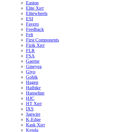
Easton
Elite
Хит
Elitewheels
ESI
Favero
Feedback
Felt
First Components
Fizik
Хит
FLR
FSA
Gaerne
Gineyea
Giyo
Gobik
Hagen
Haibike
Hanseline
HJC
HT
Хит
IXS
Jagwire
K-Edge
Kask
Хит
Kenda