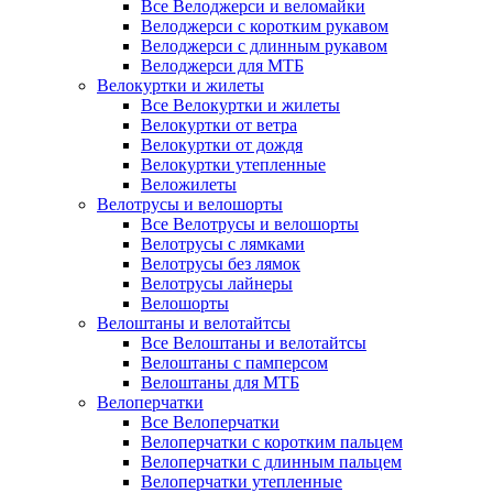
Все Велоджерси и веломайки
Велоджерси с коротким рукавом
Велоджерси с длинным рукавом
Велоджерси для МТБ
Велокуртки и жилеты
Все Велокуртки и жилеты
Велокуртки от ветра
Велокуртки от дождя
Велокуртки утепленные
Веложилеты
Велотрусы и велошорты
Все Велотрусы и велошорты
Велотрусы с лямками
Велотрусы без лямок
Велотрусы лайнеры
Велошорты
Велоштаны и велотайтсы
Все Велоштаны и велотайтсы
Велоштаны с памперсом
Велоштаны для МТБ
Велоперчатки
Все Велоперчатки
Велоперчатки с коротким пальцем
Велоперчатки с длинным пальцем
Велоперчатки утепленные