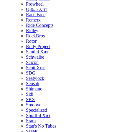
Prowheel
Q36.5
Хит
Race Face
Remerx
Ride Concepts
Ridley
RockBros
Rotor
Rudy Project
Santini
Хит
Schwalbe
Scicon
Scott
Хит
SDG
Seatylock
Sensah
Shimano
Sidi
SKS
Smoove
Specialized
Sportful
Хит
Sram
Stan's No Tubes
SUMC