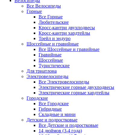
Велосипеды
Все Велосипеды
Горные
Все Горные
Любительские
Кросс-кантри двухподвесы
Кросс-кантри хардтейлы
Трейл и эндуро
Шоссейные и гравийные
Все Шоссейные и гравийные
Гравийные
Шоссейные
Туристические
Для триатлона
Электровелосипеды
Все Электровелосипеды
Электрические горные двухподвесы
Электрические горные хардтейлы
Городские
Все Городские
Гибридные
Складные и мини
Детские и подростковые
Все Детские и подростковые
14 дюймов (3-4 года)