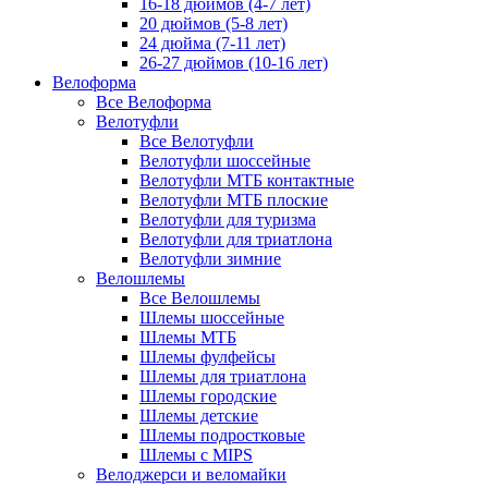
16-18 дюймов (4-7 лет)
20 дюймов (5-8 лет)
24 дюйма (7-11 лет)
26-27 дюймов (10-16 лет)
Велоформа
Все Велоформа
Велотуфли
Все Велотуфли
Велотуфли шоссейные
Велотуфли МТБ контактные
Велотуфли МТБ плоские
Велотуфли для туризма
Велотуфли для триатлона
Велотуфли зимние
Велошлемы
Все Велошлемы
Шлемы шоссейные
Шлемы МТБ
Шлемы фулфейсы
Шлемы для триатлона
Шлемы городские
Шлемы детские
Шлемы подростковые
Шлемы с MIPS
Велоджерси и веломайки