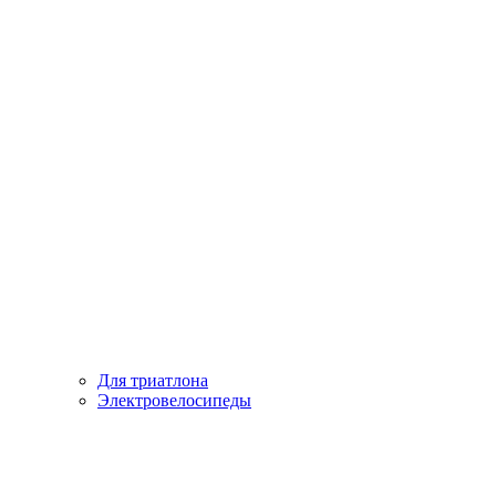
Для триатлона
Электровелосипеды