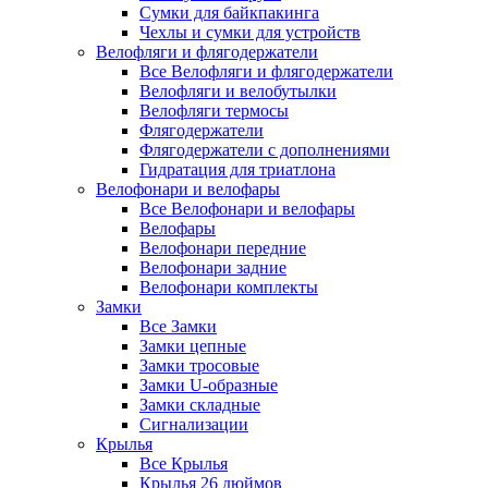
Сумки для байкпакинга
Чехлы и сумки для устройств
Велофляги и флягодержатели
Все Велофляги и флягодержатели
Велофляги и велобутылки
Велофляги термосы
Флягодержатели
Флягодержатели с дополнениями
Гидратация для триатлона
Велофонари и велофары
Все Велофонари и велофары
Велофары
Велофонари передние
Велофонари задние
Велофонари комплекты
Замки
Все Замки
Замки цепные
Замки тросовые
Замки U-образные
Замки складные
Сигнализации
Крылья
Все Крылья
Крылья 26 дюймов