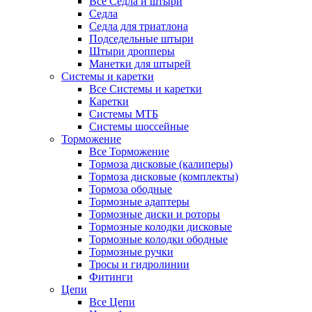
Все Седла и штыри
Седла
Седла для триатлона
Подседельные штыри
Штыри дропперы
Манетки для штырей
Системы и каретки
Все Системы и каретки
Каретки
Системы МТБ
Системы шоссейные
Торможение
Все Торможение
Тормоза дисковые (калиперы)
Тормоза дисковые (комплекты)
Тормоза ободные
Тормозные адаптеры
Тормозные диски и роторы
Тормозные колодки дисковые
Тормозные колодки ободные
Тормозные ручки
Тросы и гидролинии
Фитинги
Цепи
Все Цепи