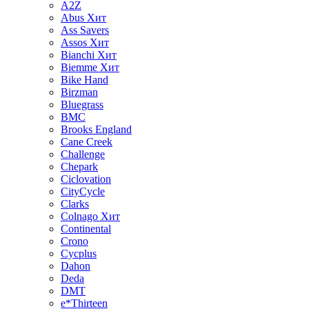
A2Z
Abus
Хит
Ass Savers
Assos
Хит
Bianchi
Хит
Biemme
Хит
Bike Hand
Birzman
Bluegrass
BMC
Brooks England
Cane Creek
Challenge
Chepark
Ciclovation
CityCycle
Clarks
Colnago
Хит
Continental
Crono
Cycplus
Dahon
Deda
DMT
e*Thirteen