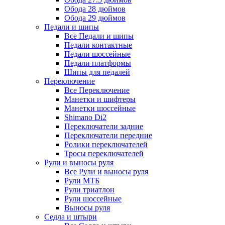
Обода 28 дюймов
Обода 29 дюймов
Педали и шипы
Все Педали и шипы
Педали контактные
Педали шоссейные
Педали платформы
Шипы для педалей
Переключение
Все Переключение
Манетки и шифтеры
Манетки шоссейные
Shimano Di2
Переключатели задние
Переключатели передние
Ролики переключателей
Тросы переключателей
Рули и выносы руля
Все Рули и выносы руля
Рули МТБ
Рули триатлон
Рули шоссейные
Выносы руля
Седла и штыри