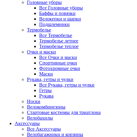
Головные уборы
Все Головные уборы
Баффы и повязки
Велокепки и шапки
Подшлемники
Термобелье
Все Термобелье
Термобелье летнее
Термобелье теплое
Очки и маски
Все Очки и маски
Спортивные очки
Фотохромные очки
Маски
Рукава, гетры и чулки
Все Рукава, гетры и чулки
Гетры
Рукава
Носки
Велокомбинезоны
Стартовые костюмы для триатлона
Велобахилы
Аксессуары
Все Аксессуары
Велобагажники и корзины