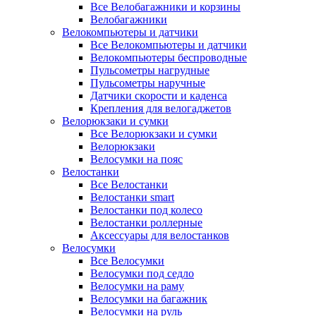
Все Велобагажники и корзины
Велобагажники
Велокомпьютеры и датчики
Все Велокомпьютеры и датчики
Велокомпьютеры беспроводные
Пульсометры нагрудные
Пульсометры наручные
Датчики скорости и каденса
Крепления для велогаджетов
Велорюкзаки и сумки
Все Велорюкзаки и сумки
Велорюкзаки
Велосумки на пояс
Велостанки
Все Велостанки
Велостанки smart
Велостанки под колесо
Велостанки роллерные
Аксессуары для велостанков
Велосумки
Все Велосумки
Велосумки под седло
Велосумки на раму
Велосумки на багажник
Велосумки на руль