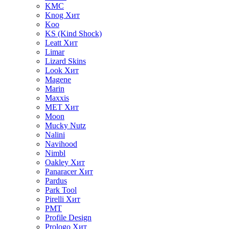
KMC
Knog
Хит
Koo
KS (Kind Shock)
Leatt
Хит
Limar
Lizard Skins
Look
Хит
Magene
Marin
Maxxis
MET
Хит
Moon
Mucky Nutz
Nalini
Navihood
Nimbl
Oakley
Хит
Panaracer
Хит
Pardus
Park Tool
Pirelli
Хит
PMT
Profile Design
Prologo
Хит