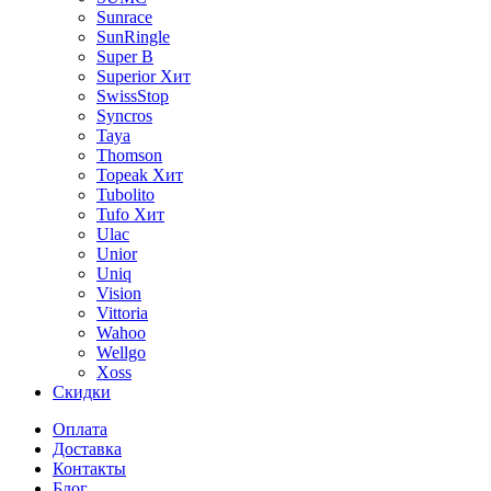
Sunrace
SunRingle
Super B
Superior
Хит
SwissStop
Syncros
Taya
Thomson
Topeak
Хит
Tubolito
Tufo
Хит
Ulac
Unior
Uniq
Vision
Vittoria
Wahoo
Wellgo
Xoss
Скидки
Оплата
Доставка
Контакты
Блог