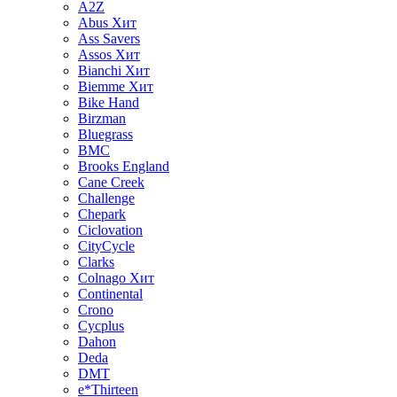
A2Z
Abus
Хит
Ass Savers
Assos
Хит
Bianchi
Хит
Biemme
Хит
Bike Hand
Birzman
Bluegrass
BMC
Brooks England
Cane Creek
Challenge
Chepark
Ciclovation
CityCycle
Clarks
Colnago
Хит
Continental
Crono
Cycplus
Dahon
Deda
DMT
e*Thirteen