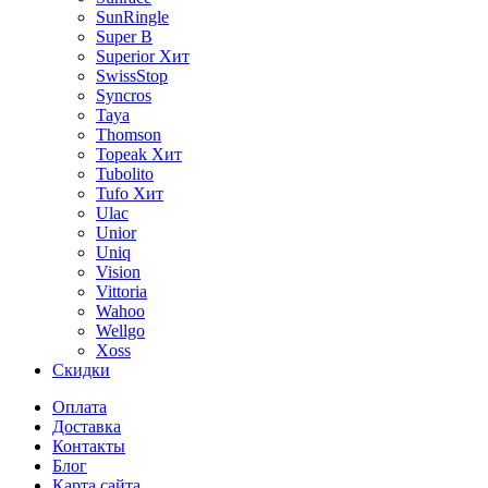
SunRingle
Super B
Superior
Хит
SwissStop
Syncros
Taya
Thomson
Topeak
Хит
Tubolito
Tufo
Хит
Ulac
Unior
Uniq
Vision
Vittoria
Wahoo
Wellgo
Xoss
Скидки
Оплата
Доставка
Контакты
Блог
Карта сайта