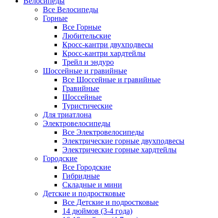
Велосипеды
Все Велосипеды
Горные
Все Горные
Любительские
Кросс-кантри двухподвесы
Кросс-кантри хардтейлы
Трейл и эндуро
Шоссейные и гравийные
Все Шоссейные и гравийные
Гравийные
Шоссейные
Туристические
Для триатлона
Электровелосипеды
Все Электровелосипеды
Электрические горные двухподвесы
Электрические горные хардтейлы
Городские
Все Городские
Гибридные
Складные и мини
Детские и подростковые
Все Детские и подростковые
14 дюймов (3-4 года)