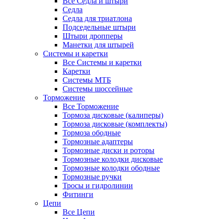
Все Седла и штыри
Седла
Седла для триатлона
Подседельные штыри
Штыри дропперы
Манетки для штырей
Системы и каретки
Все Системы и каретки
Каретки
Системы МТБ
Системы шоссейные
Торможение
Все Торможение
Тормоза дисковые (калиперы)
Тормоза дисковые (комплекты)
Тормоза ободные
Тормозные адаптеры
Тормозные диски и роторы
Тормозные колодки дисковые
Тормозные колодки ободные
Тормозные ручки
Тросы и гидролинии
Фитинги
Цепи
Все Цепи