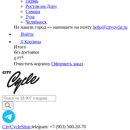
Пермь
Ростов-на-Дону
Самара
Тула
Челябинск
Не нашли город «
» напишите на почту
hello@citycycle.ru
Войти
0
Корзина
Итого
без доставки
руб
0
Очистить корзину
Оформить заказ
CityCycleShop
telegram: +7 (903) 500-20-70