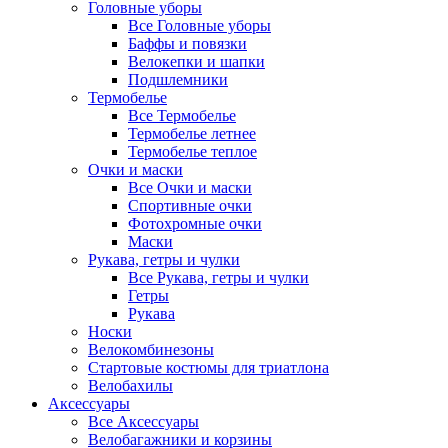
Головные уборы
Все Головные уборы
Баффы и повязки
Велокепки и шапки
Подшлемники
Термобелье
Все Термобелье
Термобелье летнее
Термобелье теплое
Очки и маски
Все Очки и маски
Спортивные очки
Фотохромные очки
Маски
Рукава, гетры и чулки
Все Рукава, гетры и чулки
Гетры
Рукава
Носки
Велокомбинезоны
Стартовые костюмы для триатлона
Велобахилы
Аксессуары
Все Аксессуары
Велобагажники и корзины