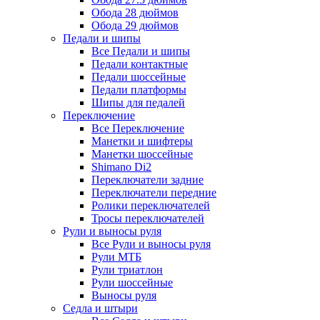
Обода 28 дюймов
Обода 29 дюймов
Педали и шипы
Все Педали и шипы
Педали контактные
Педали шоссейные
Педали платформы
Шипы для педалей
Переключение
Все Переключение
Манетки и шифтеры
Манетки шоссейные
Shimano Di2
Переключатели задние
Переключатели передние
Ролики переключателей
Тросы переключателей
Рули и выносы руля
Все Рули и выносы руля
Рули МТБ
Рули триатлон
Рули шоссейные
Выносы руля
Седла и штыри