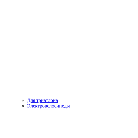
Для триатлона
Электровелосипеды