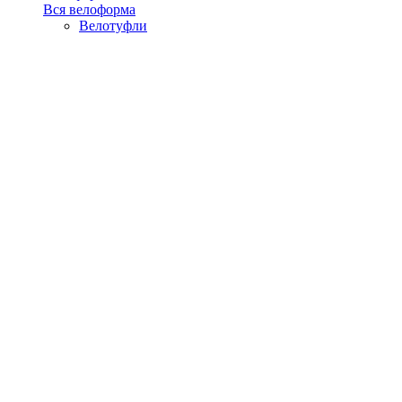
Вся велоформа
Велотуфли