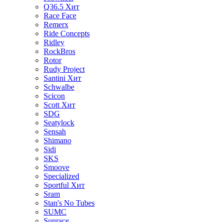
Q36.5
Хит
Race Face
Remerx
Ride Concepts
Ridley
RockBros
Rotor
Rudy Project
Santini
Хит
Schwalbe
Scicon
Scott
Хит
SDG
Seatylock
Sensah
Shimano
Sidi
SKS
Smoove
Specialized
Sportful
Хит
Sram
Stan's No Tubes
SUMC
Sunrace