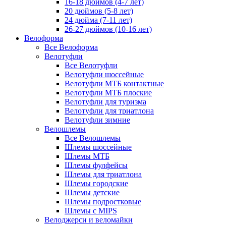
16-18 дюймов (4-7 лет)
20 дюймов (5-8 лет)
24 дюйма (7-11 лет)
26-27 дюймов (10-16 лет)
Велоформа
Все Велоформа
Велотуфли
Все Велотуфли
Велотуфли шоссейные
Велотуфли МТБ контактные
Велотуфли МТБ плоские
Велотуфли для туризма
Велотуфли для триатлона
Велотуфли зимние
Велошлемы
Все Велошлемы
Шлемы шоссейные
Шлемы МТБ
Шлемы фулфейсы
Шлемы для триатлона
Шлемы городские
Шлемы детские
Шлемы подростковые
Шлемы с MIPS
Велоджерси и веломайки