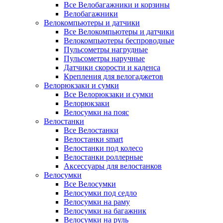
Все Велобагажники и корзины
Велобагажники
Велокомпьютеры и датчики
Все Велокомпьютеры и датчики
Велокомпьютеры беспроводные
Пульсометры нагрудные
Пульсометры наручные
Датчики скорости и каденса
Крепления для велогаджетов
Велорюкзаки и сумки
Все Велорюкзаки и сумки
Велорюкзаки
Велосумки на пояс
Велостанки
Все Велостанки
Велостанки smart
Велостанки под колесо
Велостанки роллерные
Аксессуары для велостанков
Велосумки
Все Велосумки
Велосумки под седло
Велосумки на раму
Велосумки на багажник
Велосумки на руль