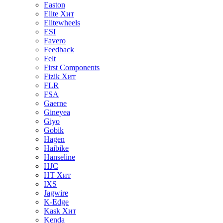
Easton
Elite
Хит
Elitewheels
ESI
Favero
Feedback
Felt
First Components
Fizik
Хит
FLR
FSA
Gaerne
Gineyea
Giyo
Gobik
Hagen
Haibike
Hanseline
HJC
HT
Хит
IXS
Jagwire
K-Edge
Kask
Хит
Kenda