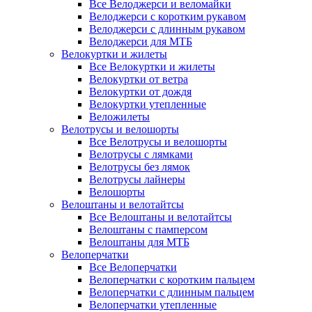
Все Велоджерси и веломайки
Велоджерси с коротким рукавом
Велоджерси с длинным рукавом
Велоджерси для МТБ
Велокуртки и жилеты
Все Велокуртки и жилеты
Велокуртки от ветра
Велокуртки от дождя
Велокуртки утепленные
Веложилеты
Велотрусы и велошорты
Все Велотрусы и велошорты
Велотрусы с лямками
Велотрусы без лямок
Велотрусы лайнеры
Велошорты
Велоштаны и велотайтсы
Все Велоштаны и велотайтсы
Велоштаны с памперсом
Велоштаны для МТБ
Велоперчатки
Все Велоперчатки
Велоперчатки с коротким пальцем
Велоперчатки с длинным пальцем
Велоперчатки утепленные