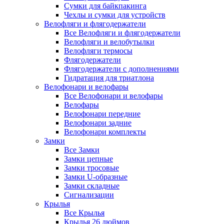
Сумки для байкпакинга
Чехлы и сумки для устройств
Велофляги и флягодержатели
Все Велофляги и флягодержатели
Велофляги и велобутылки
Велофляги термосы
Флягодержатели
Флягодержатели с дополнениями
Гидратация для триатлона
Велофонари и велофары
Все Велофонари и велофары
Велофары
Велофонари передние
Велофонари задние
Велофонари комплекты
Замки
Все Замки
Замки цепные
Замки тросовые
Замки U-образные
Замки складные
Сигнализации
Крылья
Все Крылья
Крылья 26 дюймов