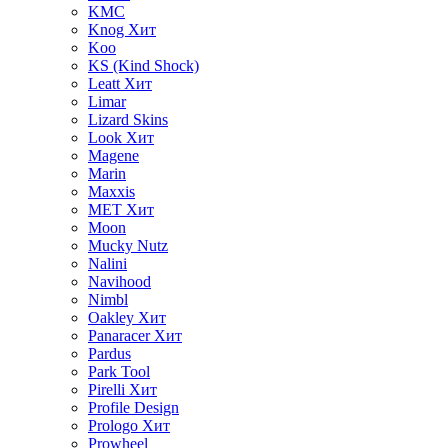
KMC
Knog
Хит
Koo
KS (Kind Shock)
Leatt
Хит
Limar
Lizard Skins
Look
Хит
Magene
Marin
Maxxis
MET
Хит
Moon
Mucky Nutz
Nalini
Navihood
Nimbl
Oakley
Хит
Panaracer
Хит
Pardus
Park Tool
Pirelli
Хит
Profile Design
Prologo
Хит
Prowheel