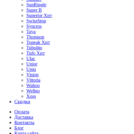
SunRingle
Super B
Superior
Хит
SwissStop
Syncros
Taya
Thomson
Topeak
Хит
Tubolito
Tufo
Хит
Ulac
Unior
Uniq
Vision
Vittoria
Wahoo
Wellgo
Xoss
Скидки
Оплата
Доставка
Контакты
Блог
Карта сайта