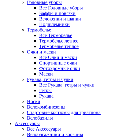
Головные уборы
Все Головные уборы
Баффы и повязки
Велокепки и шапки
Подшлемники
Термобелье
Все Термобелье
Термобелье летнее
Термобелье теплое
Очки и маски
Все Очки и маски
Спортивные очки
Фотохромные очки
Маски
Рукава, гетры и чулки
Все Рукава, гетры и чулки
Гетры
Рукава
Носки
Велокомбинезоны
Стартовые костюмы для триатлона
Велобахилы
Аксессуары
Все Аксессуары
Велобагажники и корзины