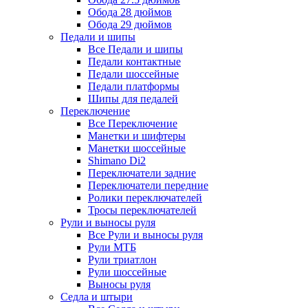
Обода 28 дюймов
Обода 29 дюймов
Педали и шипы
Все Педали и шипы
Педали контактные
Педали шоссейные
Педали платформы
Шипы для педалей
Переключение
Все Переключение
Манетки и шифтеры
Манетки шоссейные
Shimano Di2
Переключатели задние
Переключатели передние
Ролики переключателей
Тросы переключателей
Рули и выносы руля
Все Рули и выносы руля
Рули МТБ
Рули триатлон
Рули шоссейные
Выносы руля
Седла и штыри