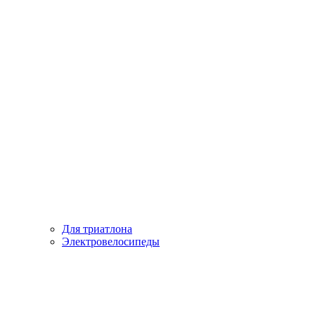
Для триатлона
Электровелосипеды