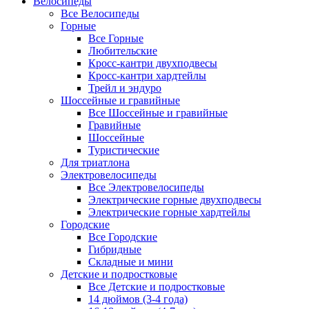
Велосипеды
Все Велосипеды
Горные
Все Горные
Любительские
Кросс-кантри двухподвесы
Кросс-кантри хардтейлы
Трейл и эндуро
Шоссейные и гравийные
Все Шоссейные и гравийные
Гравийные
Шоссейные
Туристические
Для триатлона
Электровелосипеды
Все Электровелосипеды
Электрические горные двухподвесы
Электрические горные хардтейлы
Городские
Все Городские
Гибридные
Складные и мини
Детские и подростковые
Все Детские и подростковые
14 дюймов (3-4 года)