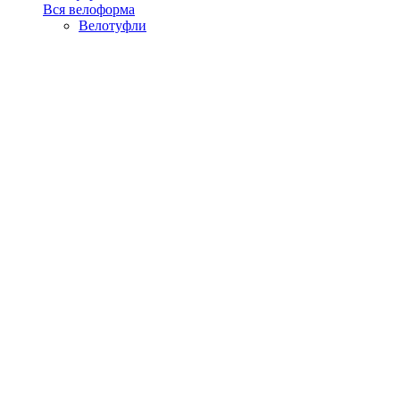
Вся велоформа
Велотуфли