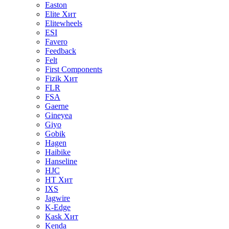
Easton
Elite
Хит
Elitewheels
ESI
Favero
Feedback
Felt
First Components
Fizik
Хит
FLR
FSA
Gaerne
Gineyea
Giyo
Gobik
Hagen
Haibike
Hanseline
HJC
HT
Хит
IXS
Jagwire
K-Edge
Kask
Хит
Kenda