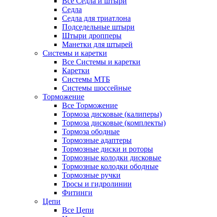
Все Седла и штыри
Седла
Седла для триатлона
Подседельные штыри
Штыри дропперы
Манетки для штырей
Системы и каретки
Все Системы и каретки
Каретки
Системы МТБ
Системы шоссейные
Торможение
Все Торможение
Тормоза дисковые (калиперы)
Тормоза дисковые (комплекты)
Тормоза ободные
Тормозные адаптеры
Тормозные диски и роторы
Тормозные колодки дисковые
Тормозные колодки ободные
Тормозные ручки
Тросы и гидролинии
Фитинги
Цепи
Все Цепи