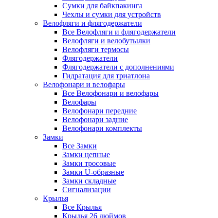
Сумки для байкпакинга
Чехлы и сумки для устройств
Велофляги и флягодержатели
Все Велофляги и флягодержатели
Велофляги и велобутылки
Велофляги термосы
Флягодержатели
Флягодержатели с дополнениями
Гидратация для триатлона
Велофонари и велофары
Все Велофонари и велофары
Велофары
Велофонари передние
Велофонари задние
Велофонари комплекты
Замки
Все Замки
Замки цепные
Замки тросовые
Замки U-образные
Замки складные
Сигнализации
Крылья
Все Крылья
Крылья 26 дюймов