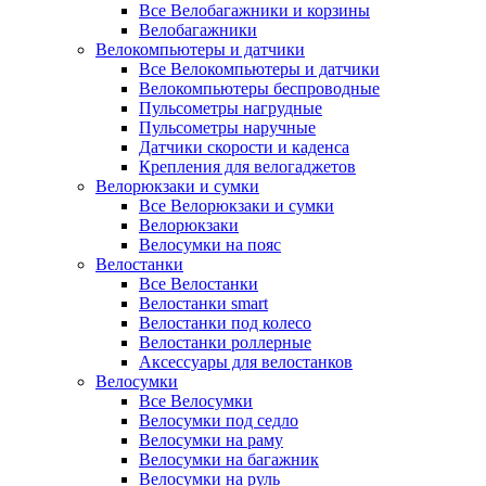
Все Велобагажники и корзины
Велобагажники
Велокомпьютеры и датчики
Все Велокомпьютеры и датчики
Велокомпьютеры беспроводные
Пульсометры нагрудные
Пульсометры наручные
Датчики скорости и каденса
Крепления для велогаджетов
Велорюкзаки и сумки
Все Велорюкзаки и сумки
Велорюкзаки
Велосумки на пояс
Велостанки
Все Велостанки
Велостанки smart
Велостанки под колесо
Велостанки роллерные
Аксессуары для велостанков
Велосумки
Все Велосумки
Велосумки под седло
Велосумки на раму
Велосумки на багажник
Велосумки на руль