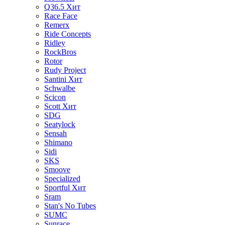
Q36.5
Хит
Race Face
Remerx
Ride Concepts
Ridley
RockBros
Rotor
Rudy Project
Santini
Хит
Schwalbe
Scicon
Scott
Хит
SDG
Seatylock
Sensah
Shimano
Sidi
SKS
Smoove
Specialized
Sportful
Хит
Sram
Stan's No Tubes
SUMC
Sunrace