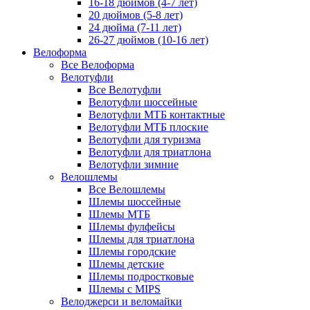
16-18 дюймов (4-7 лет)
20 дюймов (5-8 лет)
24 дюйма (7-11 лет)
26-27 дюймов (10-16 лет)
Велоформа
Все Велоформа
Велотуфли
Все Велотуфли
Велотуфли шоссейные
Велотуфли МТБ контактные
Велотуфли МТБ плоские
Велотуфли для туризма
Велотуфли для триатлона
Велотуфли зимние
Велошлемы
Все Велошлемы
Шлемы шоссейные
Шлемы МТБ
Шлемы фулфейсы
Шлемы для триатлона
Шлемы городские
Шлемы детские
Шлемы подростковые
Шлемы с MIPS
Велоджерси и веломайки