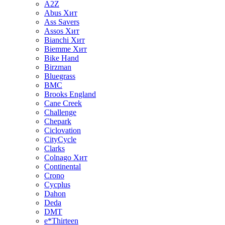
A2Z
Abus
Хит
Ass Savers
Assos
Хит
Bianchi
Хит
Biemme
Хит
Bike Hand
Birzman
Bluegrass
BMC
Brooks England
Cane Creek
Challenge
Chepark
Ciclovation
CityCycle
Clarks
Colnago
Хит
Continental
Crono
Cycplus
Dahon
Deda
DMT
e*Thirteen