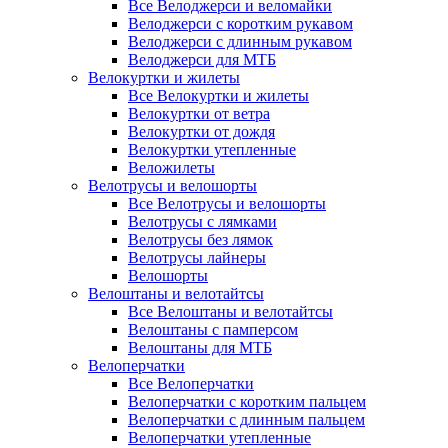
Все Велоджерси и веломайки
Велоджерси с коротким рукавом
Велоджерси с длинным рукавом
Велоджерси для МТБ
Велокуртки и жилеты
Все Велокуртки и жилеты
Велокуртки от ветра
Велокуртки от дождя
Велокуртки утепленные
Веложилеты
Велотрусы и велошорты
Все Велотрусы и велошорты
Велотрусы с лямками
Велотрусы без лямок
Велотрусы лайнеры
Велошорты
Велоштаны и велотайтсы
Все Велоштаны и велотайтсы
Велоштаны с памперсом
Велоштаны для МТБ
Велоперчатки
Все Велоперчатки
Велоперчатки с коротким пальцем
Велоперчатки с длинным пальцем
Велоперчатки утепленные