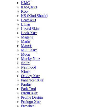
KMC
Knog
Хит
Koo
KS (Kind Shock)
Leatt
Хит
Limar
Lizard Skins
Look
Хит
Magene
Marin
Maxxis
MET
Хит
Moon
Mucky Nutz
Nalini
Navihood
Nimbl
Oakley
Хит
Panaracer
Хит
Pardus
Park Tool
Pirelli
Хит
Profile Design
Prologo
Хит
Prowheel