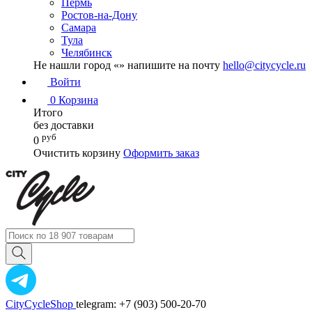
Пермь
Ростов-на-Дону
Самара
Тула
Челябинск
Не нашли город «
» напишите на почту
hello@citycycle.ru
Войти
0
Корзина
Итого
без доставки
руб
0
Очистить корзину
Оформить заказ
CityCycleShop
telegram: +7 (903) 500-20-70