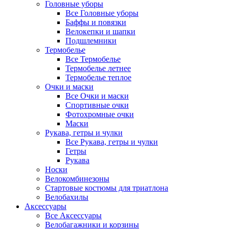
Головные уборы
Все Головные уборы
Баффы и повязки
Велокепки и шапки
Подшлемники
Термобелье
Все Термобелье
Термобелье летнее
Термобелье теплое
Очки и маски
Все Очки и маски
Спортивные очки
Фотохромные очки
Маски
Рукава, гетры и чулки
Все Рукава, гетры и чулки
Гетры
Рукава
Носки
Велокомбинезоны
Стартовые костюмы для триатлона
Велобахилы
Аксессуары
Все Аксессуары
Велобагажники и корзины