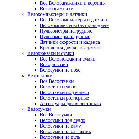
Все Велобагажники и корзины
Велобагажники
Велокомпьютеры и датчики
Все Велокомпьютеры и датчики
Велокомпьютеры беспроводные
Пульсометры нагрудные
Пульсометры наручные
Датчики скорости и каденса
Крепления для велогаджетов
Велорюкзаки и сумки
Все Велорюкзаки и сумки
Велорюкзаки
Велосумки на пояс
Велостанки
Все Велостанки
Велостанки smart
Велостанки под колесо
Велостанки роллерные
Аксессуары для велостанков
Велосумки
Все Велосумки
Велосумки под седло
Велосумки на раму
Велосумки на багажник
Велосумки на руль