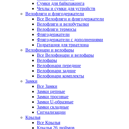
Сумки для байкпакинга
Чехлы и сумки для устройств
Велофляги и флягодержатели
Все Велофляги и флягодержатели
Велофляги и велобутылки
Велофляги термосы
Флягодержатели
Флягодержатели с дополнениями
Гидратация для триатлона
Велофонари и велофары
Все Велофонари и велофары
Велофары
Велофонари передние
Велофонари задние
Велофонари комплекты
Замки
Все Замки
Замки цепные
Замки тросовые
Замки U-образные
Замки складные
Сигнализации
Крылья
Все Крылья
Крылья 26 дюймов