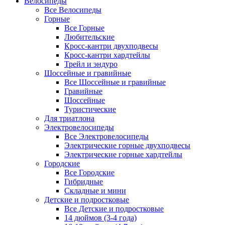
Велосипеды
Все Велосипеды
Горные
Все Горные
Любительские
Кросс-кантри двухподвесы
Кросс-кантри хардтейлы
Трейл и эндуро
Шоссейные и гравийные
Все Шоссейные и гравийные
Гравийные
Шоссейные
Туристические
Для триатлона
Электровелосипеды
Все Электровелосипеды
Электрические горные двухподвесы
Электрические горные хардтейлы
Городские
Все Городские
Гибридные
Складные и мини
Детские и подростковые
Все Детские и подростковые
14 дюймов (3-4 года)