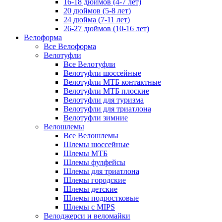
16-18 дюймов (4-7 лет)
20 дюймов (5-8 лет)
24 дюйма (7-11 лет)
26-27 дюймов (10-16 лет)
Велоформа
Все Велоформа
Велотуфли
Все Велотуфли
Велотуфли шоссейные
Велотуфли МТБ контактные
Велотуфли МТБ плоские
Велотуфли для туризма
Велотуфли для триатлона
Велотуфли зимние
Велошлемы
Все Велошлемы
Шлемы шоссейные
Шлемы МТБ
Шлемы фулфейсы
Шлемы для триатлона
Шлемы городские
Шлемы детские
Шлемы подростковые
Шлемы с MIPS
Велоджерси и веломайки