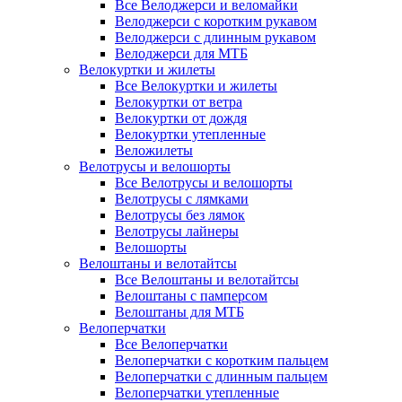
Все Велоджерси и веломайки
Велоджерси с коротким рукавом
Велоджерси с длинным рукавом
Велоджерси для МТБ
Велокуртки и жилеты
Все Велокуртки и жилеты
Велокуртки от ветра
Велокуртки от дождя
Велокуртки утепленные
Веложилеты
Велотрусы и велошорты
Все Велотрусы и велошорты
Велотрусы с лямками
Велотрусы без лямок
Велотрусы лайнеры
Велошорты
Велоштаны и велотайтсы
Все Велоштаны и велотайтсы
Велоштаны с памперсом
Велоштаны для МТБ
Велоперчатки
Все Велоперчатки
Велоперчатки с коротким пальцем
Велоперчатки с длинным пальцем
Велоперчатки утепленные