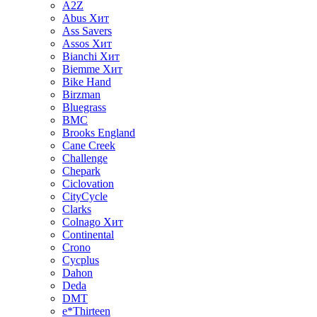
A2Z
Abus
Хит
Ass Savers
Assos
Хит
Bianchi
Хит
Biemme
Хит
Bike Hand
Birzman
Bluegrass
BMC
Brooks England
Cane Creek
Challenge
Chepark
Ciclovation
CityCycle
Clarks
Colnago
Хит
Continental
Crono
Cycplus
Dahon
Deda
DMT
e*Thirteen