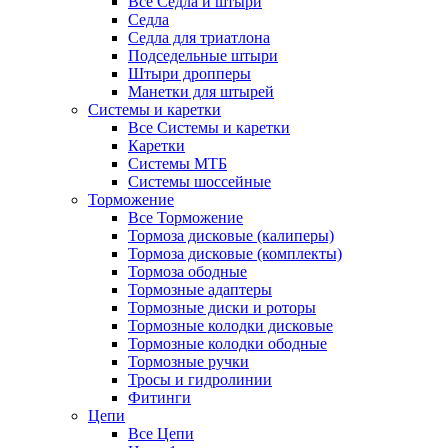
Все Седла и штыри
Седла
Седла для триатлона
Подседельные штыри
Штыри дропперы
Манетки для штырей
Системы и каретки
Все Системы и каретки
Каретки
Системы МТБ
Системы шоссейные
Торможение
Все Торможение
Тормоза дисковые (калиперы)
Тормоза дисковые (комплекты)
Тормоза ободные
Тормозные адаптеры
Тормозные диски и роторы
Тормозные колодки дисковые
Тормозные колодки ободные
Тормозные ручки
Тросы и гидролинии
Фитинги
Цепи
Все Цепи