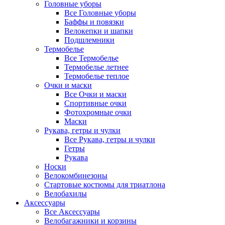
Головные уборы
Все Головные уборы
Баффы и повязки
Велокепки и шапки
Подшлемники
Термобелье
Все Термобелье
Термобелье летнее
Термобелье теплое
Очки и маски
Все Очки и маски
Спортивные очки
Фотохромные очки
Маски
Рукава, гетры и чулки
Все Рукава, гетры и чулки
Гетры
Рукава
Носки
Велокомбинезоны
Стартовые костюмы для триатлона
Велобахилы
Аксессуары
Все Аксессуары
Велобагажники и корзины