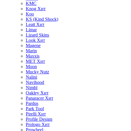
KMC
Knog
Хит
Koo
KS (Kind Shock)
Leatt
Хит
Limar
Lizard Skins
Look
Хит
Magene
Marin
Maxxis
MET
Хит
Moon
Mucky Nutz
Nalini
Navihood
Nimbl
Oakley
Хит
Panaracer
Хит
Pardus
Park Tool
Pirelli
Хит
Profile Design
Prologo
Хит
Prowheel