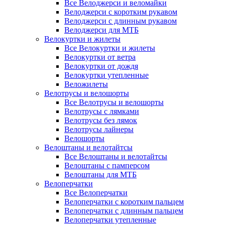
Все Велоджерси и веломайки
Велоджерси с коротким рукавом
Велоджерси с длинным рукавом
Велоджерси для МТБ
Велокуртки и жилеты
Все Велокуртки и жилеты
Велокуртки от ветра
Велокуртки от дождя
Велокуртки утепленные
Веложилеты
Велотрусы и велошорты
Все Велотрусы и велошорты
Велотрусы с лямками
Велотрусы без лямок
Велотрусы лайнеры
Велошорты
Велоштаны и велотайтсы
Все Велоштаны и велотайтсы
Велоштаны с памперсом
Велоштаны для МТБ
Велоперчатки
Все Велоперчатки
Велоперчатки с коротким пальцем
Велоперчатки с длинным пальцем
Велоперчатки утепленные