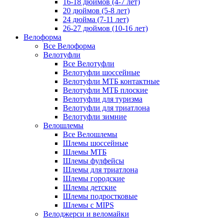
16-18 дюймов (4-7 лет)
20 дюймов (5-8 лет)
24 дюйма (7-11 лет)
26-27 дюймов (10-16 лет)
Велоформа
Все Велоформа
Велотуфли
Все Велотуфли
Велотуфли шоссейные
Велотуфли МТБ контактные
Велотуфли МТБ плоские
Велотуфли для туризма
Велотуфли для триатлона
Велотуфли зимние
Велошлемы
Все Велошлемы
Шлемы шоссейные
Шлемы МТБ
Шлемы фулфейсы
Шлемы для триатлона
Шлемы городские
Шлемы детские
Шлемы подростковые
Шлемы с MIPS
Велоджерси и веломайки