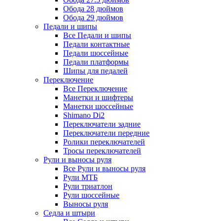
Обода 28 дюймов
Обода 29 дюймов
Педали и шипы
Все Педали и шипы
Педали контактные
Педали шоссейные
Педали платформы
Шипы для педалей
Переключение
Все Переключение
Манетки и шифтеры
Манетки шоссейные
Shimano Di2
Переключатели задние
Переключатели передние
Ролики переключателей
Тросы переключателей
Рули и выносы руля
Все Рули и выносы руля
Рули МТБ
Рули триатлон
Рули шоссейные
Выносы руля
Седла и штыри