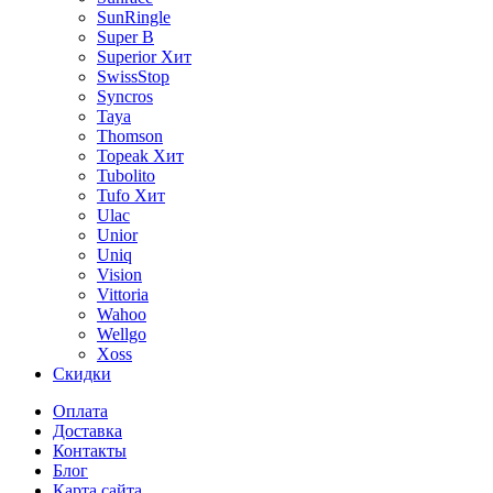
SunRingle
Super B
Superior
Хит
SwissStop
Syncros
Taya
Thomson
Topeak
Хит
Tubolito
Tufo
Хит
Ulac
Unior
Uniq
Vision
Vittoria
Wahoo
Wellgo
Xoss
Скидки
Оплата
Доставка
Контакты
Блог
Карта сайта