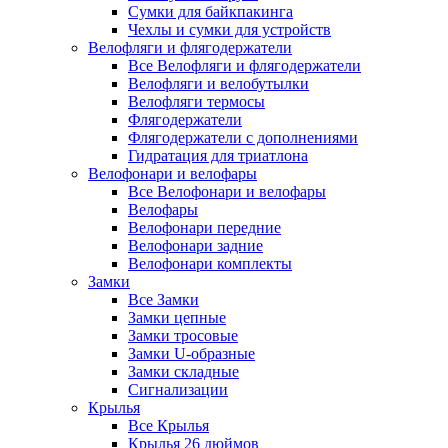
Сумки для байкпакинга
Чехлы и сумки для устройств
Велофляги и флягодержатели
Все Велофляги и флягодержатели
Велофляги и велобутылки
Велофляги термосы
Флягодержатели
Флягодержатели с дополнениями
Гидратация для триатлона
Велофонари и велофары
Все Велофонари и велофары
Велофары
Велофонари передние
Велофонари задние
Велофонари комплекты
Замки
Все Замки
Замки цепные
Замки тросовые
Замки U-образные
Замки складные
Сигнализации
Крылья
Все Крылья
Крылья 26 дюймов