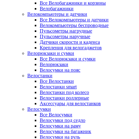
Все Велобагажники и корзины
Велобагажники
Велокомпьютеры и датчики
Все Велокомпьютеры и датчики
Велокомпьютеры беспроводные
Пульсометры нагрудные
Пульсометры наручные
Датчики скорости и каденса
Крепления для велогаджетов
Велорюкзаки и сумки
Все Велорюкзаки и сумки
Велорюкзаки
Велосумки на пояс
Велостанки
Все Велостанки
Велостанки smart
Велостанки под колесо
Велостанки роллерные
Аксессуары для велостанков
Велосумки
Все Велосумки
Велосумки под седло
Велосумки на раму
Велосумки на багажник
Велосумки на руль