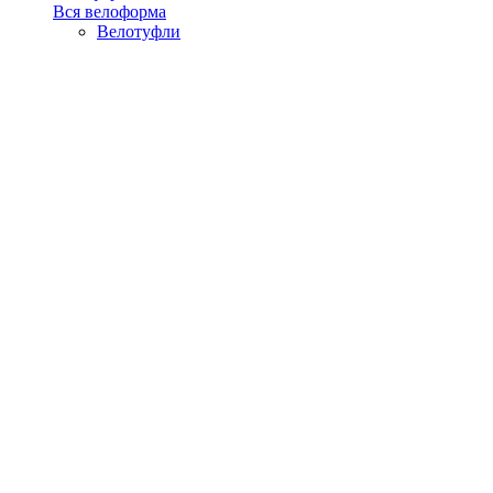
Вся велоформа
Велотуфли