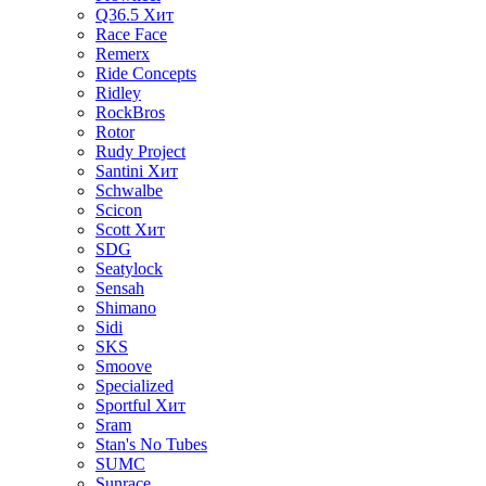
Q36.5
Хит
Race Face
Remerx
Ride Concepts
Ridley
RockBros
Rotor
Rudy Project
Santini
Хит
Schwalbe
Scicon
Scott
Хит
SDG
Seatylock
Sensah
Shimano
Sidi
SKS
Smoove
Specialized
Sportful
Хит
Sram
Stan's No Tubes
SUMC
Sunrace