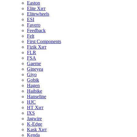
Easton
Elite
Хит
Elitewheels
ESI
Favero
Feedback
Felt
First Components
Fizik
Хит
FLR
FSA
Gaerne
Gineyea
Giyo
Gobik
Hagen
Haibike
Hanseline
HJC
HT
Хит
IXS
Jagwire
K-Edge
Kask
Хит
Kenda