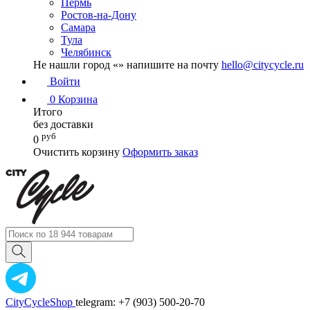
Пермь
Ростов-на-Дону
Самара
Тула
Челябинск
Не нашли город «
» напишите на почту
hello@citycycle.ru
Войти
0
Корзина
Итого
без доставки
руб
0
Очистить корзину
Оформить заказ
CityCycleShop
telegram: +7 (903) 500-20-70