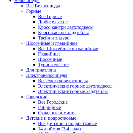
Велосипеды
Все Велосипеды
Горные
Все Горные
Любительские
Кросс-кантри двухподвесы
Кросс-кантри хардтейлы
Трейл и эндуро
Шоссейные и гравийные
Все Шоссейные и гравийные
Гравийные
Шоссейные
Туристические
Для триатлона
Электровелосипеды
Все Электровелосипеды
Электрические горные двухподвесы
Электрические горные хардтейлы
Городские
Все Городские
Гибридные
Складные и мини
Детские и подростковые
Все Детские и подростковые
14 дюймов (3-4 года)