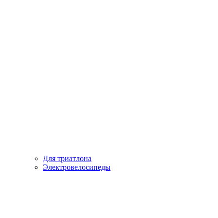
Для триатлона
Электровелосипеды