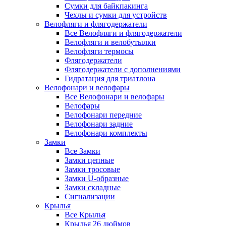
Сумки для байкпакинга
Чехлы и сумки для устройств
Велофляги и флягодержатели
Все Велофляги и флягодержатели
Велофляги и велобутылки
Велофляги термосы
Флягодержатели
Флягодержатели с дополнениями
Гидратация для триатлона
Велофонари и велофары
Все Велофонари и велофары
Велофары
Велофонари передние
Велофонари задние
Велофонари комплекты
Замки
Все Замки
Замки цепные
Замки тросовые
Замки U-образные
Замки складные
Сигнализации
Крылья
Все Крылья
Крылья 26 дюймов