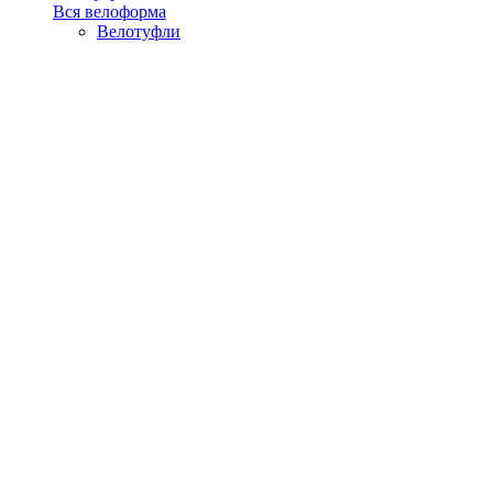
Вся велоформа
Велотуфли