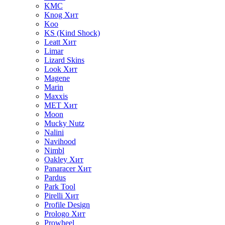
KMC
Knog
Хит
Koo
KS (Kind Shock)
Leatt
Хит
Limar
Lizard Skins
Look
Хит
Magene
Marin
Maxxis
MET
Хит
Moon
Mucky Nutz
Nalini
Navihood
Nimbl
Oakley
Хит
Panaracer
Хит
Pardus
Park Tool
Pirelli
Хит
Profile Design
Prologo
Хит
Prowheel