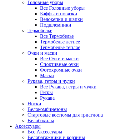
Головные уборы
Все Головные уборы
Баффы и повязки
Велокепки и шапки
Подшлемники
Термобелье
Все Термобелье
Термобелье летнее
Термобелье теплое
Очки и маски
Все Очки и маски
Спортивные очки
Фотохромные очки
Маски
Рукава, гетры и чулки
Все Рукава, гетры и чулки
Гетры
Рукава
Носки
Велокомбинезоны
Стартовые костюмы для триатлона
Велобахилы
Аксессуары
Все Аксессуары
Велобагажники и корзины