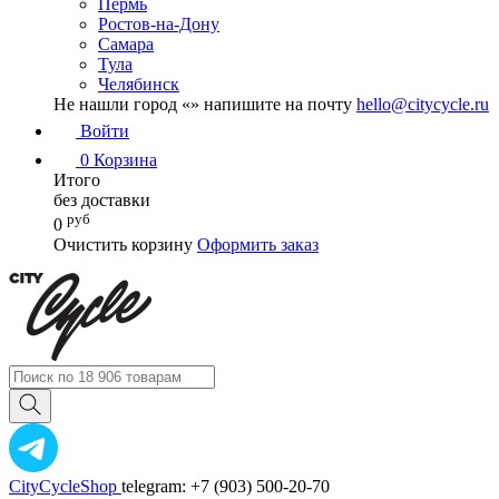
Пермь
Ростов-на-Дону
Самара
Тула
Челябинск
Не нашли город «
» напишите на почту
hello@citycycle.ru
Войти
0
Корзина
Итого
без доставки
руб
0
Очистить корзину
Оформить заказ
CityCycleShop
telegram: +7 (903) 500-20-70