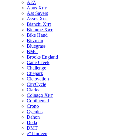
A2Z
Abus
Хит
Ass Savers
Assos
Хит
Bianchi
Хит
Biemme
Хит
Bike Hand
Birzman
Bluegrass
BMC
Brooks England
Cane Creek
Challenge
Chepark
Ciclovation
CityCycle
Clarks
Colnago
Хит
Continental
Crono
Cycplus
Dahon
Deda
DMT
e*Thirteen