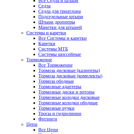
Все Седла и штыри
Седла
Седла для триатлона
Подседельные штыри
Штыри дропперы
Манетки для штырей
Системы и каретки
Все Системы и каретки
Каретки
Системы МТБ
Системы шоссейные
Торможение
Все Торможение
Тормоза дисковые (калиперы)
Тормоза дисковые (комплекты)
Тормоза ободные
Тормозные адаптеры
Тормозные диски и роторы
Тормозные колодки дисковые
Тормозные колодки ободные
Тормозные ручки
Тросы и гидролинии
Фитинги
Цепи
Все Цепи