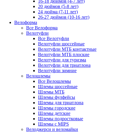
16-18 дюймов (4-7 лет)
20 дюймов (5-8 лет)
24 дюйма (7-11 лет)
26-27 дюймов (10-16 лет)
Велоформа
Все Велоформа
Велотуфли
Все Велотуфли
Велотуфли шоссейные
Велотуфли МТБ контактные
Велотуфли МТБ плоские
Велотуфли для туризма
Велотуфли для триатлона
Велотуфли зимние
Велошлемы
Все Велошлемы
Шлемы шоссейные
Шлемы МТБ
Шлемы фулфейсы
Шлемы для триатлона
Шлемы городские
Шлемы детские
Шлемы подростковые
Шлемы с MIPS
Велоджерси и веломайки