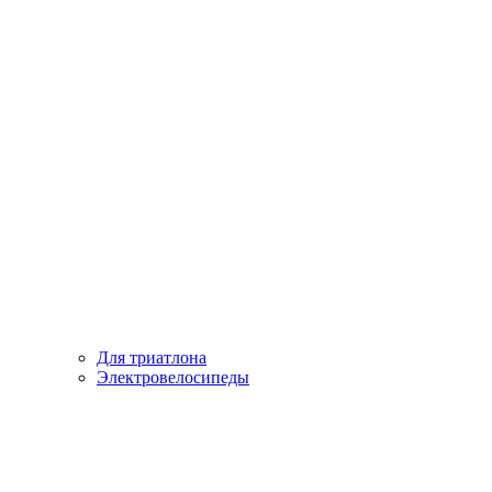
Для триатлона
Электровелосипеды