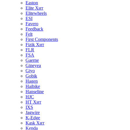
Easton
Elite
Хит
Elitewheels
ESI
Favero
Feedback
Felt
First Components
Fizik
Хит
FLR
FSA
Gaerne
Gineyea
Giyo
Gobik
Hagen
Haibike
Hanseline
HJC
HT
Хит
IXS
Jagwire
K-Edge
Kask
Хит
Kenda