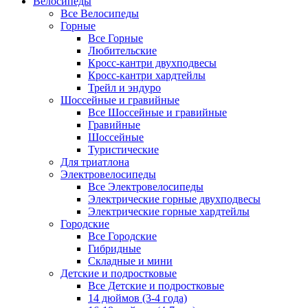
Велосипеды
Все Велосипеды
Горные
Все Горные
Любительские
Кросс-кантри двухподвесы
Кросс-кантри хардтейлы
Трейл и эндуро
Шоссейные и гравийные
Все Шоссейные и гравийные
Гравийные
Шоссейные
Туристические
Для триатлона
Электровелосипеды
Все Электровелосипеды
Электрические горные двухподвесы
Электрические горные хардтейлы
Городские
Все Городские
Гибридные
Складные и мини
Детские и подростковые
Все Детские и подростковые
14 дюймов (3-4 года)