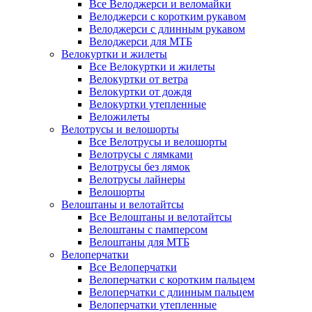
Все Велоджерси и веломайки
Велоджерси с коротким рукавом
Велоджерси с длинным рукавом
Велоджерси для МТБ
Велокуртки и жилеты
Все Велокуртки и жилеты
Велокуртки от ветра
Велокуртки от дождя
Велокуртки утепленные
Веложилеты
Велотрусы и велошорты
Все Велотрусы и велошорты
Велотрусы с лямками
Велотрусы без лямок
Велотрусы лайнеры
Велошорты
Велоштаны и велотайтсы
Все Велоштаны и велотайтсы
Велоштаны с памперсом
Велоштаны для МТБ
Велоперчатки
Все Велоперчатки
Велоперчатки с коротким пальцем
Велоперчатки с длинным пальцем
Велоперчатки утепленные