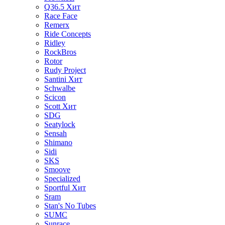
Q36.5
Хит
Race Face
Remerx
Ride Concepts
Ridley
RockBros
Rotor
Rudy Project
Santini
Хит
Schwalbe
Scicon
Scott
Хит
SDG
Seatylock
Sensah
Shimano
Sidi
SKS
Smoove
Specialized
Sportful
Хит
Sram
Stan's No Tubes
SUMC
Sunrace