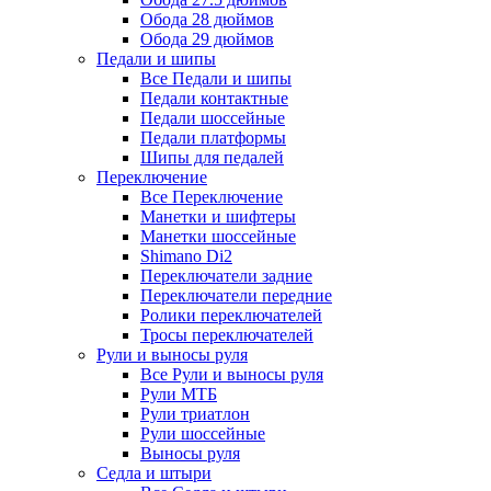
Обода 28 дюймов
Обода 29 дюймов
Педали и шипы
Все Педали и шипы
Педали контактные
Педали шоссейные
Педали платформы
Шипы для педалей
Переключение
Все Переключение
Манетки и шифтеры
Манетки шоссейные
Shimano Di2
Переключатели задние
Переключатели передние
Ролики переключателей
Тросы переключателей
Рули и выносы руля
Все Рули и выносы руля
Рули МТБ
Рули триатлон
Рули шоссейные
Выносы руля
Седла и штыри