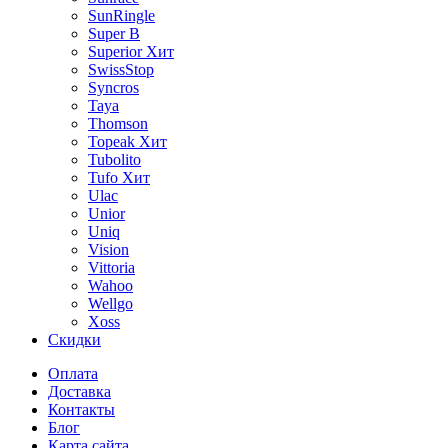
SunRingle
Super B
Superior
Хит
SwissStop
Syncros
Taya
Thomson
Topeak
Хит
Tubolito
Tufo
Хит
Ulac
Unior
Uniq
Vision
Vittoria
Wahoo
Wellgo
Xoss
Скидки
Оплата
Доставка
Контакты
Блог
Карта сайта