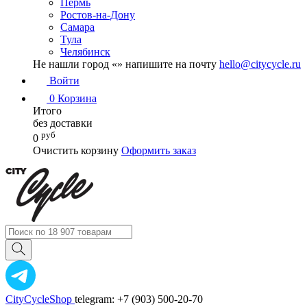
Пермь
Ростов-на-Дону
Самара
Тула
Челябинск
Не нашли город «
» напишите на почту
hello@citycycle.ru
Войти
0
Корзина
Итого
без доставки
руб
0
Очистить корзину
Оформить заказ
CityCycleShop
telegram: +7 (903) 500-20-70