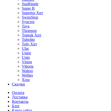
SunRingle
Super B
Superior
Хит
SwissStop
Syncros
Taya
Thomson
Topeak
Хит
Tubolito
Tufo
Хит
Ulac
Unior
Uniq
Vision
Vittoria
Wahoo
Wellgo
Xoss
Скидки
Оплата
Доставка
Контакты
Блог
Карта сайта