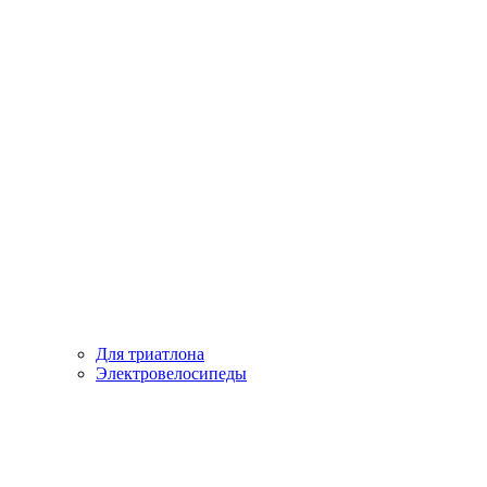
Для триатлона
Электровелосипеды