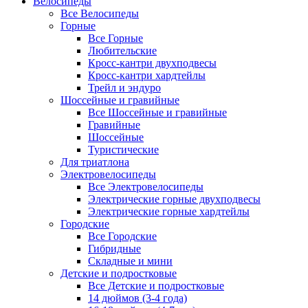
Велосипеды
Все Велосипеды
Горные
Все Горные
Любительские
Кросс-кантри двухподвесы
Кросс-кантри хардтейлы
Трейл и эндуро
Шоссейные и гравийные
Все Шоссейные и гравийные
Гравийные
Шоссейные
Туристические
Для триатлона
Электровелосипеды
Все Электровелосипеды
Электрические горные двухподвесы
Электрические горные хардтейлы
Городские
Все Городские
Гибридные
Складные и мини
Детские и подростковые
Все Детские и подростковые
14 дюймов (3-4 года)