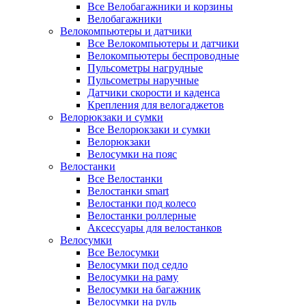
Все Велобагажники и корзины
Велобагажники
Велокомпьютеры и датчики
Все Велокомпьютеры и датчики
Велокомпьютеры беспроводные
Пульсометры нагрудные
Пульсометры наручные
Датчики скорости и каденса
Крепления для велогаджетов
Велорюкзаки и сумки
Все Велорюкзаки и сумки
Велорюкзаки
Велосумки на пояс
Велостанки
Все Велостанки
Велостанки smart
Велостанки под колесо
Велостанки роллерные
Аксессуары для велостанков
Велосумки
Все Велосумки
Велосумки под седло
Велосумки на раму
Велосумки на багажник
Велосумки на руль