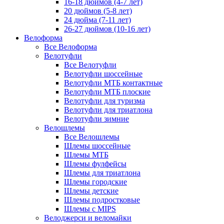
16-18 дюймов (4-7 лет)
20 дюймов (5-8 лет)
24 дюйма (7-11 лет)
26-27 дюймов (10-16 лет)
Велоформа
Все Велоформа
Велотуфли
Все Велотуфли
Велотуфли шоссейные
Велотуфли МТБ контактные
Велотуфли МТБ плоские
Велотуфли для туризма
Велотуфли для триатлона
Велотуфли зимние
Велошлемы
Все Велошлемы
Шлемы шоссейные
Шлемы МТБ
Шлемы фулфейсы
Шлемы для триатлона
Шлемы городские
Шлемы детские
Шлемы подростковые
Шлемы с MIPS
Велоджерси и веломайки