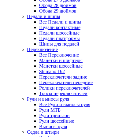
Обода 28 дюймов
Обода 29 дюймов
Педали и шипы
Все Педали и шипы
Педали контактные
Педали шоссейные
Педали платформы
Шипы для педалей
Переключение
Все Переключение
Манетки и шифтеры
Манетки шоссейные
Shimano Di2
Переключатели задние
Переключатели передние
Ролики переключателей
Тросы переключателей
Рули и выносы руля
Все Рули и выносы руля
Рули МТБ
Рули триатлон
Рули шоссейные
Выносы руля
Седла и штыри