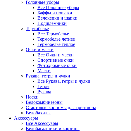
Головные уборы
Все Головные уборы
Баффы и повязки
Велокепки и шапки
Подшлемники
Термобелье
Все Термобелье
Термобелье летнее
Термобелье теплое
Очки и маски
Все Очки и маски
Спортивные очки
Фотохромные очки
Маски
Рукава, гетры и чулки
Все Рукава, гетры и чулки
Гетры
Рукава
Носки
Велокомбинезоны
Стартовые костюмы для триатлона
Велобахилы
Аксессуары
Все Аксессуары
Велобагажники и корзины