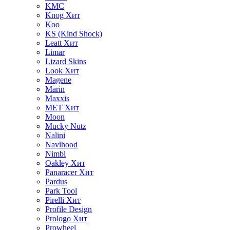
KMC
Knog
Хит
Koo
KS (Kind Shock)
Leatt
Хит
Limar
Lizard Skins
Look
Хит
Magene
Marin
Maxxis
MET
Хит
Moon
Mucky Nutz
Nalini
Navihood
Nimbl
Oakley
Хит
Panaracer
Хит
Pardus
Park Tool
Pirelli
Хит
Profile Design
Prologo
Хит
Prowheel