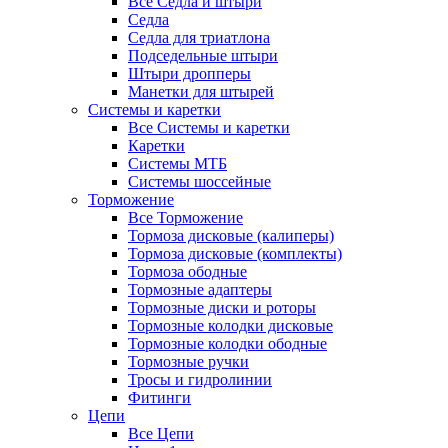
Все Седла и штыри
Седла
Седла для триатлона
Подседельные штыри
Штыри дропперы
Манетки для штырей
Системы и каретки
Все Системы и каретки
Каретки
Системы МТБ
Системы шоссейные
Торможение
Все Торможение
Тормоза дисковые (калиперы)
Тормоза дисковые (комплекты)
Тормоза ободные
Тормозные адаптеры
Тормозные диски и роторы
Тормозные колодки дисковые
Тормозные колодки ободные
Тормозные ручки
Тросы и гидролинии
Фитинги
Цепи
Все Цепи