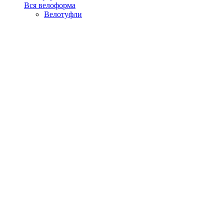
Вся велоформа
Велотуфли