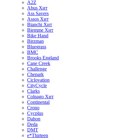
A2Z
Abus
Хит
Ass Savers
Assos
Хит
Bianchi
Хит
Biemme
Хит
Bike Hand
Birzman
Bluegrass
BMC
Brooks England
Cane Creek
Challenge
Chepark
Ciclovation
CityCycle
Clarks
Colnago
Хит
Continental
Crono
Cycplus
Dahon
Deda
DMT
e*Thirteen