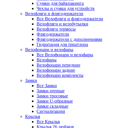
Сумки для байкпакинга
Чехлы и сумки для устройств
Велофляги и флягодержатели
Все Велофляги и флягодержатели
Велофляги и велобутылки
Велофляги термосы
Флягодержатели
Флягодержатели с дополнениями
Гидратация для триатлона
Велофонари и велофары
Все Велофонари и велофары
Велофары
Велофонари передние
Велофонари задние
Велофонари комплекты
Замки
Все Замки
Замки цепные
Замки тросовые
Замки U-образные
Замки складные
Сигнализации
Крылья
Все Крылья
Крылья 26 дюймов