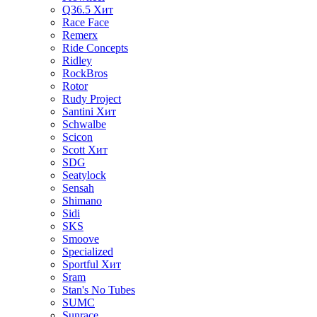
Q36.5
Хит
Race Face
Remerx
Ride Concepts
Ridley
RockBros
Rotor
Rudy Project
Santini
Хит
Schwalbe
Scicon
Scott
Хит
SDG
Seatylock
Sensah
Shimano
Sidi
SKS
Smoove
Specialized
Sportful
Хит
Sram
Stan's No Tubes
SUMC
Sunrace