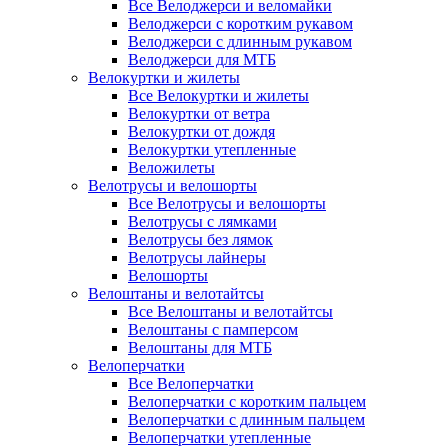
Все Велоджерси и веломайки
Велоджерси с коротким рукавом
Велоджерси с длинным рукавом
Велоджерси для МТБ
Велокуртки и жилеты
Все Велокуртки и жилеты
Велокуртки от ветра
Велокуртки от дождя
Велокуртки утепленные
Веложилеты
Велотрусы и велошорты
Все Велотрусы и велошорты
Велотрусы с лямками
Велотрусы без лямок
Велотрусы лайнеры
Велошорты
Велоштаны и велотайтсы
Все Велоштаны и велотайтсы
Велоштаны с памперсом
Велоштаны для МТБ
Велоперчатки
Все Велоперчатки
Велоперчатки с коротким пальцем
Велоперчатки с длинным пальцем
Велоперчатки утепленные