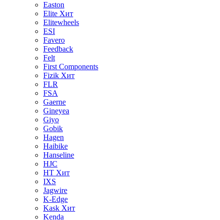
Easton
Elite
Хит
Elitewheels
ESI
Favero
Feedback
Felt
First Components
Fizik
Хит
FLR
FSA
Gaerne
Gineyea
Giyo
Gobik
Hagen
Haibike
Hanseline
HJC
HT
Хит
IXS
Jagwire
K-Edge
Kask
Хит
Kenda