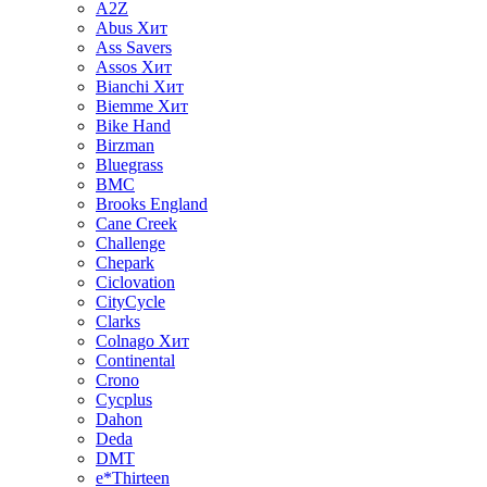
A2Z
Abus
Хит
Ass Savers
Assos
Хит
Bianchi
Хит
Biemme
Хит
Bike Hand
Birzman
Bluegrass
BMC
Brooks England
Cane Creek
Challenge
Chepark
Ciclovation
CityCycle
Clarks
Colnago
Хит
Continental
Crono
Cycplus
Dahon
Deda
DMT
e*Thirteen