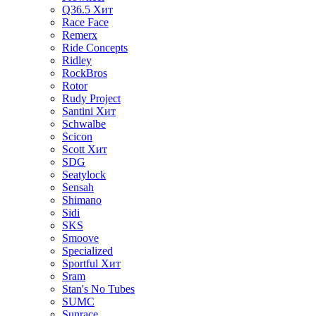
Q36.5
Хит
Race Face
Remerx
Ride Concepts
Ridley
RockBros
Rotor
Rudy Project
Santini
Хит
Schwalbe
Scicon
Scott
Хит
SDG
Seatylock
Sensah
Shimano
Sidi
SKS
Smoove
Specialized
Sportful
Хит
Sram
Stan's No Tubes
SUMC
Sunrace