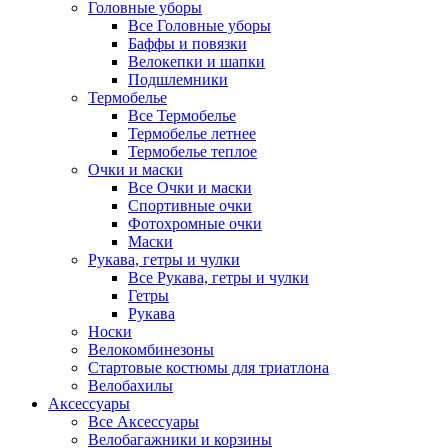
Головные уборы
Все Головные уборы
Баффы и повязки
Велокепки и шапки
Подшлемники
Термобелье
Все Термобелье
Термобелье летнее
Термобелье теплое
Очки и маски
Все Очки и маски
Спортивные очки
Фотохромные очки
Маски
Рукава, гетры и чулки
Все Рукава, гетры и чулки
Гетры
Рукава
Носки
Велокомбинезоны
Стартовые костюмы для триатлона
Велобахилы
Аксессуары
Все Аксессуары
Велобагажники и корзины