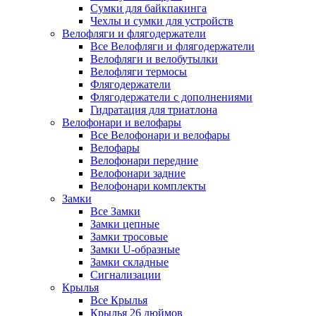
Сумки для байкпакинга
Чехлы и сумки для устройств
Велофляги и флягодержатели
Все Велофляги и флягодержатели
Велофляги и велобутылки
Велофляги термосы
Флягодержатели
Флягодержатели с дополнениями
Гидратация для триатлона
Велофонари и велофары
Все Велофонари и велофары
Велофары
Велофонари передние
Велофонари задние
Велофонари комплекты
Замки
Все Замки
Замки цепные
Замки тросовые
Замки U-образные
Замки складные
Сигнализации
Крылья
Все Крылья
Крылья 26 дюймов