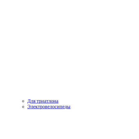
Для триатлона
Электровелосипеды