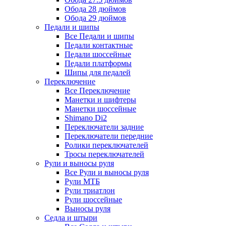
Обода 28 дюймов
Обода 29 дюймов
Педали и шипы
Все Педали и шипы
Педали контактные
Педали шоссейные
Педали платформы
Шипы для педалей
Переключение
Все Переключение
Манетки и шифтеры
Манетки шоссейные
Shimano Di2
Переключатели задние
Переключатели передние
Ролики переключателей
Тросы переключателей
Рули и выносы руля
Все Рули и выносы руля
Рули МТБ
Рули триатлон
Рули шоссейные
Выносы руля
Седла и штыри