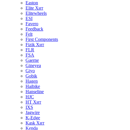
Easton
Elite
Хит
Elitewheels
ESI
Favero
Feedback
Felt
First Components
Fizik
Хит
FLR
FSA
Gaerne
Gineyea
Giyo
Gobik
Hagen
Haibike
Hanseline
HJC
HT
Хит
IXS
Jagwire
K-Edge
Kask
Хит
Kenda