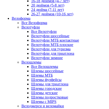
16-18 дюймов (4-7 лет)
20 дюймов (5-8 лет)
24 дюйма (7-11 лет)
26-27 дюймов (10-16 лет)
Велоформа
Все Велоформа
Велотуфли
Все Велотуфли
Велотуфли шоссейные
Велотуфли МТБ контактные
Велотуфли МТБ плоские
Велотуфли для туризма
Велотуфли для триатлона
Велотуфли зимние
Велошлемы
Все Велошлемы
Шлемы шоссейные
Шлемы МТБ
Шлемы фулфейсы
Шлемы для триатлона
Шлемы городские
Шлемы детские
Шлемы подростковые
Шлемы с MIPS
Велоджерси и веломайки