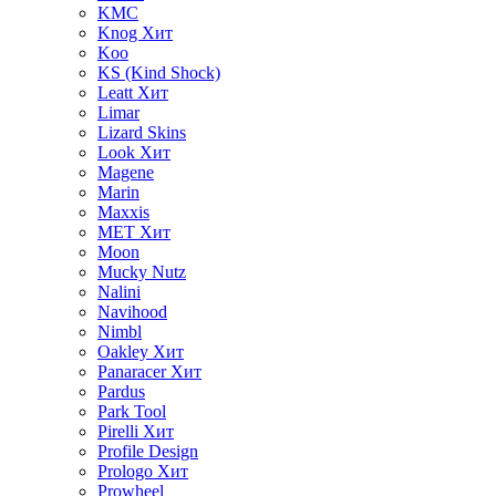
KMC
Knog
Хит
Koo
KS (Kind Shock)
Leatt
Хит
Limar
Lizard Skins
Look
Хит
Magene
Marin
Maxxis
MET
Хит
Moon
Mucky Nutz
Nalini
Navihood
Nimbl
Oakley
Хит
Panaracer
Хит
Pardus
Park Tool
Pirelli
Хит
Profile Design
Prologo
Хит
Prowheel