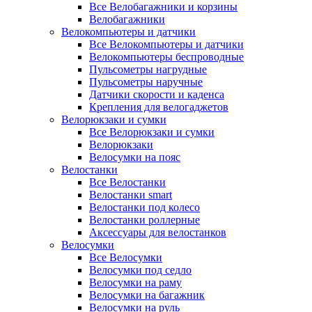
Все Велобагажники и корзины
Велобагажники
Велокомпьютеры и датчики
Все Велокомпьютеры и датчики
Велокомпьютеры беспроводные
Пульсометры нагрудные
Пульсометры наручные
Датчики скорости и каденса
Крепления для велогаджетов
Велорюкзаки и сумки
Все Велорюкзаки и сумки
Велорюкзаки
Велосумки на пояс
Велостанки
Все Велостанки
Велостанки smart
Велостанки под колесо
Велостанки роллерные
Аксессуары для велостанков
Велосумки
Все Велосумки
Велосумки под седло
Велосумки на раму
Велосумки на багажник
Велосумки на руль