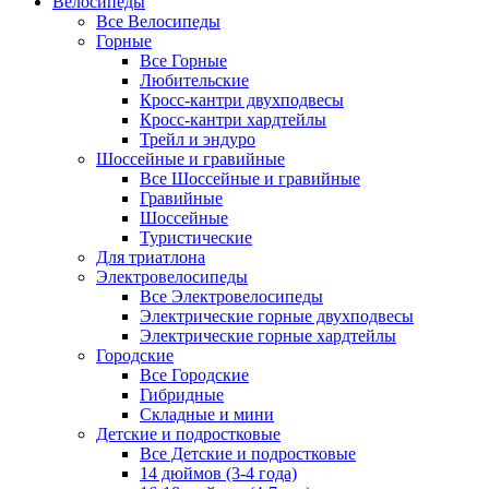
Велосипеды
Все Велосипеды
Горные
Все Горные
Любительские
Кросс-кантри двухподвесы
Кросс-кантри хардтейлы
Трейл и эндуро
Шоссейные и гравийные
Все Шоссейные и гравийные
Гравийные
Шоссейные
Туристические
Для триатлона
Электровелосипеды
Все Электровелосипеды
Электрические горные двухподвесы
Электрические горные хардтейлы
Городские
Все Городские
Гибридные
Складные и мини
Детские и подростковые
Все Детские и подростковые
14 дюймов (3-4 года)