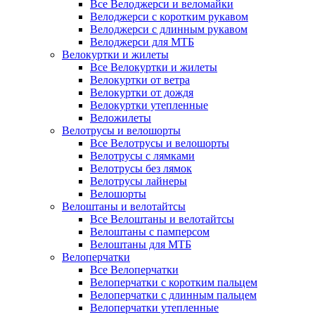
Все Велоджерси и веломайки
Велоджерси с коротким рукавом
Велоджерси с длинным рукавом
Велоджерси для МТБ
Велокуртки и жилеты
Все Велокуртки и жилеты
Велокуртки от ветра
Велокуртки от дождя
Велокуртки утепленные
Веложилеты
Велотрусы и велошорты
Все Велотрусы и велошорты
Велотрусы с лямками
Велотрусы без лямок
Велотрусы лайнеры
Велошорты
Велоштаны и велотайтсы
Все Велоштаны и велотайтсы
Велоштаны с памперсом
Велоштаны для МТБ
Велоперчатки
Все Велоперчатки
Велоперчатки с коротким пальцем
Велоперчатки с длинным пальцем
Велоперчатки утепленные