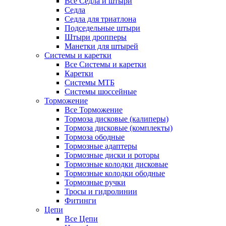
Все Седла и штыри
Седла
Седла для триатлона
Подседельные штыри
Штыри дропперы
Манетки для штырей
Системы и каретки
Все Системы и каретки
Каретки
Системы МТБ
Системы шоссейные
Торможение
Все Торможение
Тормоза дисковые (калиперы)
Тормоза дисковые (комплекты)
Тормоза ободные
Тормозные адаптеры
Тормозные диски и роторы
Тормозные колодки дисковые
Тормозные колодки ободные
Тормозные ручки
Тросы и гидролинии
Фитинги
Цепи
Все Цепи