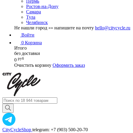
Пермь
Ростов-на-Дону
Самара
Тула
Челябинск
Не нашли город «
» напишите на почту
hello@citycycle.ru
Войти
0
Корзина
Итого
без доставки
руб
0
Очистить корзину
Оформить заказ
CityCycleShop
telegram: +7 (903) 500-20-70