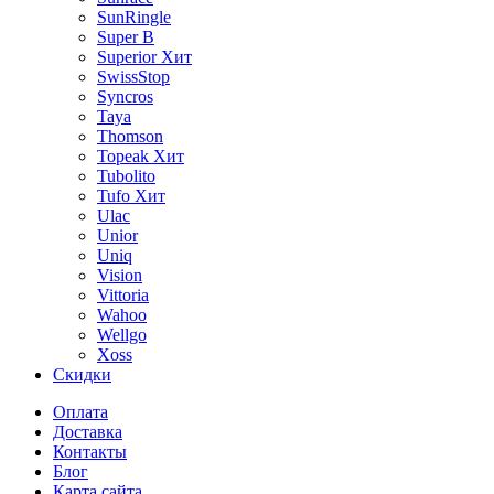
SunRingle
Super B
Superior
Хит
SwissStop
Syncros
Taya
Thomson
Topeak
Хит
Tubolito
Tufo
Хит
Ulac
Unior
Uniq
Vision
Vittoria
Wahoo
Wellgo
Xoss
Скидки
Оплата
Доставка
Контакты
Блог
Карта сайта