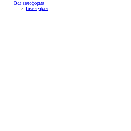
Вся велоформа
Велотуфли