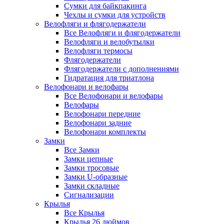
Сумки для байкпакинга
Чехлы и сумки для устройств
Велофляги и флягодержатели
Все Велофляги и флягодержатели
Велофляги и велобутылки
Велофляги термосы
Флягодержатели
Флягодержатели с дополнениями
Гидратация для триатлона
Велофонари и велофары
Все Велофонари и велофары
Велофары
Велофонари передние
Велофонари задние
Велофонари комплекты
Замки
Все Замки
Замки цепные
Замки тросовые
Замки U-образные
Замки складные
Сигнализации
Крылья
Все Крылья
Крылья 26 дюймов