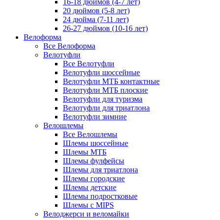
16-18 дюймов (4-7 лет)
20 дюймов (5-8 лет)
24 дюйма (7-11 лет)
26-27 дюймов (10-16 лет)
Велоформа
Все Велоформа
Велотуфли
Все Велотуфли
Велотуфли шоссейные
Велотуфли МТБ контактные
Велотуфли МТБ плоские
Велотуфли для туризма
Велотуфли для триатлона
Велотуфли зимние
Велошлемы
Все Велошлемы
Шлемы шоссейные
Шлемы МТБ
Шлемы фулфейсы
Шлемы для триатлона
Шлемы городские
Шлемы детские
Шлемы подростковые
Шлемы с MIPS
Велоджерси и веломайки