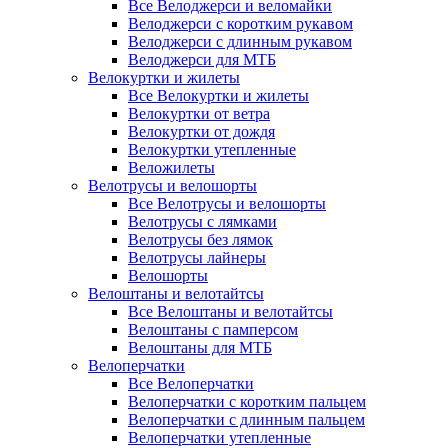
Все Велоджерси и веломайки
Велоджерси с коротким рукавом
Велоджерси с длинным рукавом
Велоджерси для МТБ
Велокуртки и жилеты
Все Велокуртки и жилеты
Велокуртки от ветра
Велокуртки от дождя
Велокуртки утепленные
Веложилеты
Велотрусы и велошорты
Все Велотрусы и велошорты
Велотрусы с лямками
Велотрусы без лямок
Велотрусы лайнеры
Велошорты
Велоштаны и велотайтсы
Все Велоштаны и велотайтсы
Велоштаны с памперсом
Велоштаны для МТБ
Велоперчатки
Все Велоперчатки
Велоперчатки с коротким пальцем
Велоперчатки с длинным пальцем
Велоперчатки утепленные