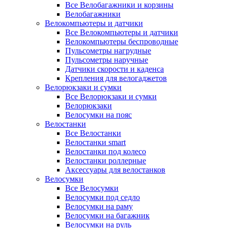
Все Велобагажники и корзины
Велобагажники
Велокомпьютеры и датчики
Все Велокомпьютеры и датчики
Велокомпьютеры беспроводные
Пульсометры нагрудные
Пульсометры наручные
Датчики скорости и каденса
Крепления для велогаджетов
Велорюкзаки и сумки
Все Велорюкзаки и сумки
Велорюкзаки
Велосумки на пояс
Велостанки
Все Велостанки
Велостанки smart
Велостанки под колесо
Велостанки роллерные
Аксессуары для велостанков
Велосумки
Все Велосумки
Велосумки под седло
Велосумки на раму
Велосумки на багажник
Велосумки на руль