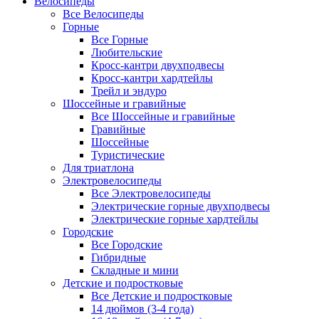
Велосипеды
Все Велосипеды
Горные
Все Горные
Любительские
Кросс-кантри двухподвесы
Кросс-кантри хардтейлы
Трейл и эндуро
Шоссейные и гравийные
Все Шоссейные и гравийные
Гравийные
Шоссейные
Туристические
Для триатлона
Электровелосипеды
Все Электровелосипеды
Электрические горные двухподвесы
Электрические горные хардтейлы
Городские
Все Городские
Гибридные
Складные и мини
Детские и подростковые
Все Детские и подростковые
14 дюймов (3-4 года)