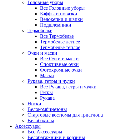
Головные уборы
Все Головные уборы
Баффы и повязки
Велокепки и шапки
Подшлемники
Термобелье
Все Термобелье
Термобелье летнее
Термобелье теплое
Очки и маски
Все Очки и маски
Спортивные очки
Фотохромные очки
Маски
Рукава, гетры и чулки
Все Рукава, гетры и чулки
Гетры
Рукава
Носки
Велокомбинезоны
Стартовые костюмы для триатлона
Велобахилы
Аксессуары
Все Аксессуары
Велобагажники и корзины