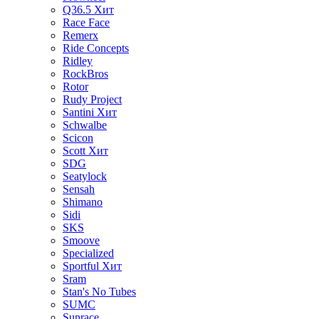
Q36.5
Хит
Race Face
Remerx
Ride Concepts
Ridley
RockBros
Rotor
Rudy Project
Santini
Хит
Schwalbe
Scicon
Scott
Хит
SDG
Seatylock
Sensah
Shimano
Sidi
SKS
Smoove
Specialized
Sportful
Хит
Sram
Stan's No Tubes
SUMC
Sunrace