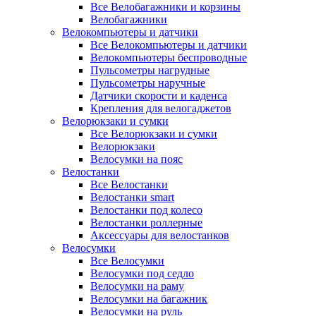
Все Велобагажники и корзины
Велобагажники
Велокомпьютеры и датчики
Все Велокомпьютеры и датчики
Велокомпьютеры беспроводные
Пульсометры нагрудные
Пульсометры наручные
Датчики скорости и каденса
Крепления для велогаджетов
Велорюкзаки и сумки
Все Велорюкзаки и сумки
Велорюкзаки
Велосумки на пояс
Велостанки
Все Велостанки
Велостанки smart
Велостанки под колесо
Велостанки роллерные
Аксессуары для велостанков
Велосумки
Все Велосумки
Велосумки под седло
Велосумки на раму
Велосумки на багажник
Велосумки на руль