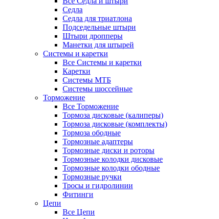
Все Седла и штыри
Седла
Седла для триатлона
Подседельные штыри
Штыри дропперы
Манетки для штырей
Системы и каретки
Все Системы и каретки
Каретки
Системы МТБ
Системы шоссейные
Торможение
Все Торможение
Тормоза дисковые (калиперы)
Тормоза дисковые (комплекты)
Тормоза ободные
Тормозные адаптеры
Тормозные диски и роторы
Тормозные колодки дисковые
Тормозные колодки ободные
Тормозные ручки
Тросы и гидролинии
Фитинги
Цепи
Все Цепи