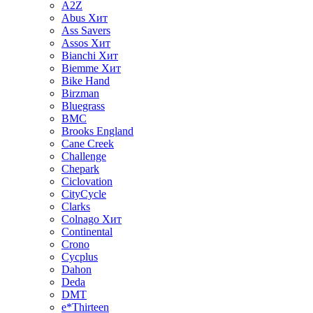
A2Z
Abus
Хит
Ass Savers
Assos
Хит
Bianchi
Хит
Biemme
Хит
Bike Hand
Birzman
Bluegrass
BMC
Brooks England
Cane Creek
Challenge
Chepark
Ciclovation
CityCycle
Clarks
Colnago
Хит
Continental
Crono
Cycplus
Dahon
Deda
DMT
e*Thirteen