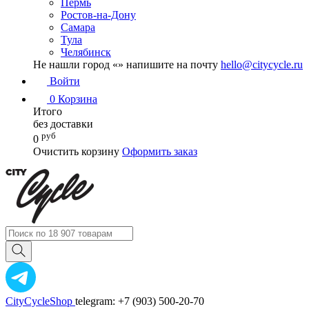
Пермь
Ростов-на-Дону
Самара
Тула
Челябинск
Не нашли город «
» напишите на почту
hello@citycycle.ru
Войти
0
Корзина
Итого
без доставки
руб
0
Очистить корзину
Оформить заказ
CityCycleShop
telegram: +7 (903) 500-20-70