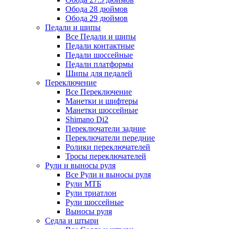
Обода 28 дюймов
Обода 29 дюймов
Педали и шипы
Все Педали и шипы
Педали контактные
Педали шоссейные
Педали платформы
Шипы для педалей
Переключение
Все Переключение
Манетки и шифтеры
Манетки шоссейные
Shimano Di2
Переключатели задние
Переключатели передние
Ролики переключателей
Тросы переключателей
Рули и выносы руля
Все Рули и выносы руля
Рули МТБ
Рули триатлон
Рули шоссейные
Выносы руля
Седла и штыри