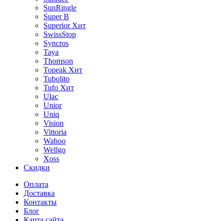
SunRingle
Super B
Superior
Хит
SwissStop
Syncros
Taya
Thomson
Topeak
Хит
Tubolito
Tufo
Хит
Ulac
Unior
Uniq
Vision
Vittoria
Wahoo
Wellgo
Xoss
Скидки
Оплата
Доставка
Контакты
Блог
Карта сайта