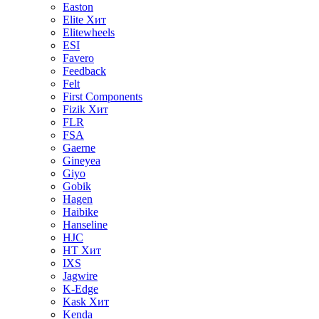
Easton
Elite
Хит
Elitewheels
ESI
Favero
Feedback
Felt
First Components
Fizik
Хит
FLR
FSA
Gaerne
Gineyea
Giyo
Gobik
Hagen
Haibike
Hanseline
HJC
HT
Хит
IXS
Jagwire
K-Edge
Kask
Хит
Kenda