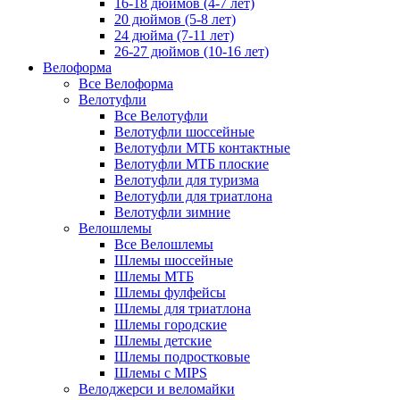
16-18 дюймов (4-7 лет)
20 дюймов (5-8 лет)
24 дюйма (7-11 лет)
26-27 дюймов (10-16 лет)
Велоформа
Все Велоформа
Велотуфли
Все Велотуфли
Велотуфли шоссейные
Велотуфли МТБ контактные
Велотуфли МТБ плоские
Велотуфли для туризма
Велотуфли для триатлона
Велотуфли зимние
Велошлемы
Все Велошлемы
Шлемы шоссейные
Шлемы МТБ
Шлемы фулфейсы
Шлемы для триатлона
Шлемы городские
Шлемы детские
Шлемы подростковые
Шлемы с MIPS
Велоджерси и веломайки