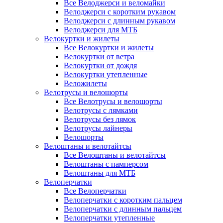
Все Велоджерси и веломайки
Велоджерси с коротким рукавом
Велоджерси с длинным рукавом
Велоджерси для МТБ
Велокуртки и жилеты
Все Велокуртки и жилеты
Велокуртки от ветра
Велокуртки от дождя
Велокуртки утепленные
Веложилеты
Велотрусы и велошорты
Все Велотрусы и велошорты
Велотрусы с лямками
Велотрусы без лямок
Велотрусы лайнеры
Велошорты
Велоштаны и велотайтсы
Все Велоштаны и велотайтсы
Велоштаны с памперсом
Велоштаны для МТБ
Велоперчатки
Все Велоперчатки
Велоперчатки с коротким пальцем
Велоперчатки с длинным пальцем
Велоперчатки утепленные