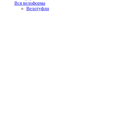
Вся велоформа
Велотуфли