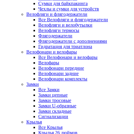
Сумки для байкпакинга
Чехлы и сумки для устройств
Велофляги и флягодержатели
Все Велофляги и флягодержатели
Велофляги и велобутылки
Велофляги термосы
Флягодержатели
Флягодержатели с дополнениями
Гидратация для триатлона
Велофонари и велофары
Все Велофонари и велофары
Велофары
Велофонари передние
Велофонари задние
Велофонари комплекты
Замки
Все Замки
Замки цепные
Замки тросовые
Замки U-образные
Замки складные
Сигнализации
Крылья
Все Крылья
Крылья 26 дюймов