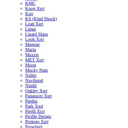
KMC
Knog
Хит
Koo
KS (Kind Shock)
Leatt
Хит
Limar
Lizard Skins
Look
Хит
Magene
Marin
Maxxis
MET
Хит
Moon
Mucky Nutz
Nalini
Navihood
Nimbl
Oakley
Хит
Panaracer
Хит
Pardus
Park Tool
Pirelli
Хит
Profile Design
Prologo
Хит
Prowheel