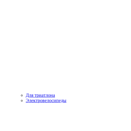
Для триатлона
Электровелосипеды