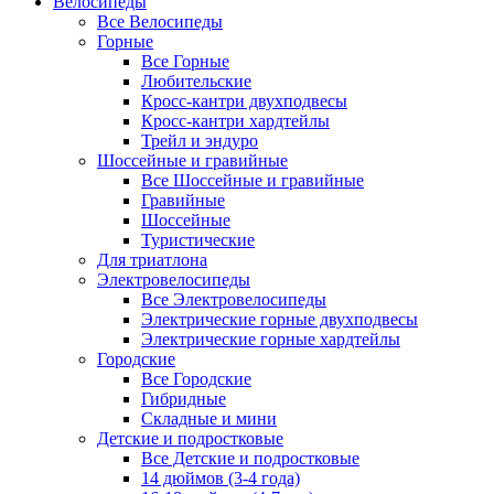
Велосипеды
Все Велосипеды
Горные
Все Горные
Любительские
Кросс-кантри двухподвесы
Кросс-кантри хардтейлы
Трейл и эндуро
Шоссейные и гравийные
Все Шоссейные и гравийные
Гравийные
Шоссейные
Туристические
Для триатлона
Электровелосипеды
Все Электровелосипеды
Электрические горные двухподвесы
Электрические горные хардтейлы
Городские
Все Городские
Гибридные
Складные и мини
Детские и подростковые
Все Детские и подростковые
14 дюймов (3-4 года)