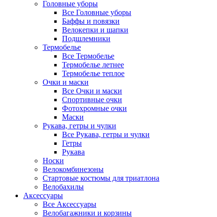
Головные уборы
Все Головные уборы
Баффы и повязки
Велокепки и шапки
Подшлемники
Термобелье
Все Термобелье
Термобелье летнее
Термобелье теплое
Очки и маски
Все Очки и маски
Спортивные очки
Фотохромные очки
Маски
Рукава, гетры и чулки
Все Рукава, гетры и чулки
Гетры
Рукава
Носки
Велокомбинезоны
Стартовые костюмы для триатлона
Велобахилы
Аксессуары
Все Аксессуары
Велобагажники и корзины