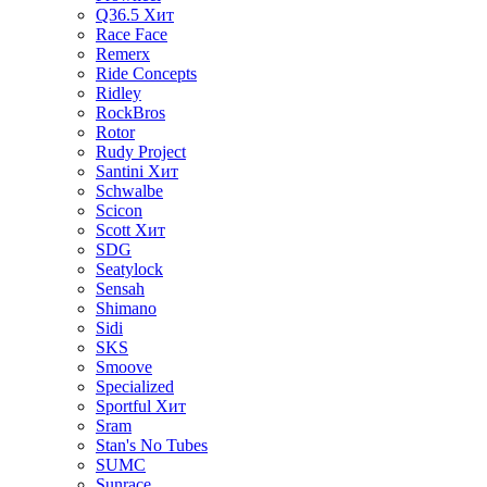
Q36.5
Хит
Race Face
Remerx
Ride Concepts
Ridley
RockBros
Rotor
Rudy Project
Santini
Хит
Schwalbe
Scicon
Scott
Хит
SDG
Seatylock
Sensah
Shimano
Sidi
SKS
Smoove
Specialized
Sportful
Хит
Sram
Stan's No Tubes
SUMC
Sunrace