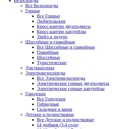
Велосипеды
Все Велосипеды
Горные
Все Горные
Любительские
Кросс-кантри двухподвесы
Кросс-кантри хардтейлы
Трейл и эндуро
Шоссейные и гравийные
Все Шоссейные и гравийные
Гравийные
Шоссейные
Туристические
Для триатлона
Электровелосипеды
Все Электровелосипеды
Электрические горные двухподвесы
Электрические горные хардтейлы
Городские
Все Городские
Гибридные
Складные и мини
Детские и подростковые
Все Детские и подростковые
14 дюймов (3-4 года)