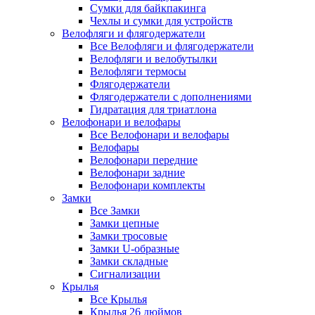
Сумки для байкпакинга
Чехлы и сумки для устройств
Велофляги и флягодержатели
Все Велофляги и флягодержатели
Велофляги и велобутылки
Велофляги термосы
Флягодержатели
Флягодержатели с дополнениями
Гидратация для триатлона
Велофонари и велофары
Все Велофонари и велофары
Велофары
Велофонари передние
Велофонари задние
Велофонари комплекты
Замки
Все Замки
Замки цепные
Замки тросовые
Замки U-образные
Замки складные
Сигнализации
Крылья
Все Крылья
Крылья 26 дюймов