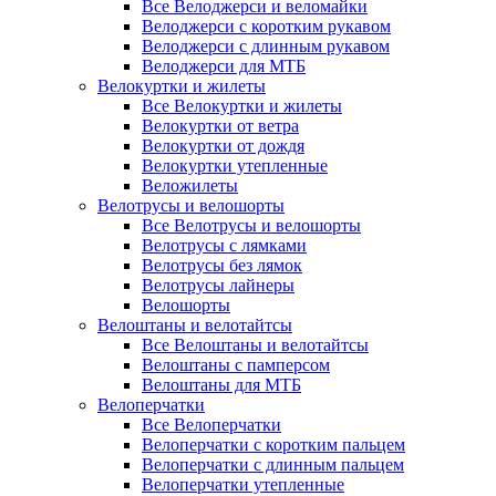
Все Велоджерси и веломайки
Велоджерси с коротким рукавом
Велоджерси с длинным рукавом
Велоджерси для МТБ
Велокуртки и жилеты
Все Велокуртки и жилеты
Велокуртки от ветра
Велокуртки от дождя
Велокуртки утепленные
Веложилеты
Велотрусы и велошорты
Все Велотрусы и велошорты
Велотрусы с лямками
Велотрусы без лямок
Велотрусы лайнеры
Велошорты
Велоштаны и велотайтсы
Все Велоштаны и велотайтсы
Велоштаны с памперсом
Велоштаны для МТБ
Велоперчатки
Все Велоперчатки
Велоперчатки с коротким пальцем
Велоперчатки с длинным пальцем
Велоперчатки утепленные