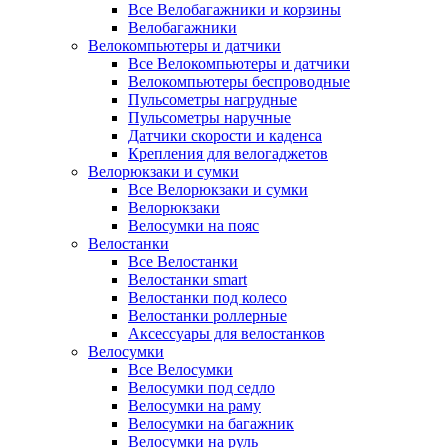
Все Велобагажники и корзины
Велобагажники
Велокомпьютеры и датчики
Все Велокомпьютеры и датчики
Велокомпьютеры беспроводные
Пульсометры нагрудные
Пульсометры наручные
Датчики скорости и каденса
Крепления для велогаджетов
Велорюкзаки и сумки
Все Велорюкзаки и сумки
Велорюкзаки
Велосумки на пояс
Велостанки
Все Велостанки
Велостанки smart
Велостанки под колесо
Велостанки роллерные
Аксессуары для велостанков
Велосумки
Все Велосумки
Велосумки под седло
Велосумки на раму
Велосумки на багажник
Велосумки на руль