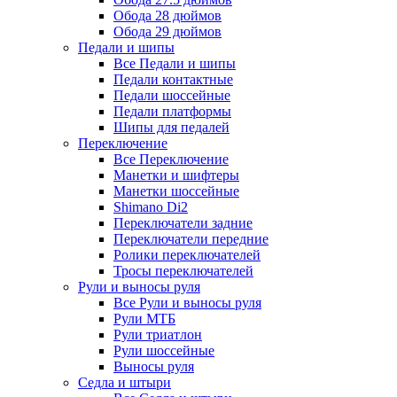
Обода 28 дюймов
Обода 29 дюймов
Педали и шипы
Все Педали и шипы
Педали контактные
Педали шоссейные
Педали платформы
Шипы для педалей
Переключение
Все Переключение
Манетки и шифтеры
Манетки шоссейные
Shimano Di2
Переключатели задние
Переключатели передние
Ролики переключателей
Тросы переключателей
Рули и выносы руля
Все Рули и выносы руля
Рули МТБ
Рули триатлон
Рули шоссейные
Выносы руля
Седла и штыри