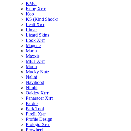
KMC
Knog
Хит
Koo
KS (Kind Shock)
Leatt
Хит
Limar
Lizard Skins
Look
Хит
Magene
Marin
Maxxis
MET
Хит
Moon
Mucky Nutz
Nalini
Navihood
Nimbl
Oakley
Хит
Panaracer
Хит
Pardus
Park Tool
Pirelli
Хит
Profile Design
Prologo
Хит
Prowheel