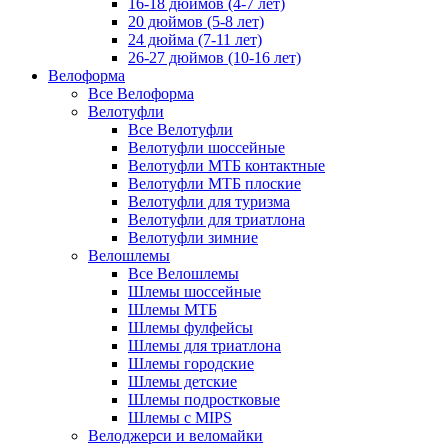
16-18 дюймов (4-7 лет)
20 дюймов (5-8 лет)
24 дюйма (7-11 лет)
26-27 дюймов (10-16 лет)
Велоформа
Все Велоформа
Велотуфли
Все Велотуфли
Велотуфли шоссейные
Велотуфли МТБ контактные
Велотуфли МТБ плоские
Велотуфли для туризма
Велотуфли для триатлона
Велотуфли зимние
Велошлемы
Все Велошлемы
Шлемы шоссейные
Шлемы МТБ
Шлемы фулфейсы
Шлемы для триатлона
Шлемы городские
Шлемы детские
Шлемы подростковые
Шлемы с MIPS
Велоджерси и веломайки