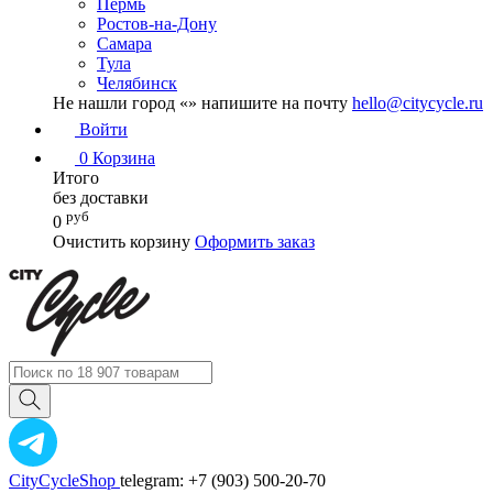
Пермь
Ростов-на-Дону
Самара
Тула
Челябинск
Не нашли город «
» напишите на почту
hello@citycycle.ru
Войти
0
Корзина
Итого
без доставки
руб
0
Очистить корзину
Оформить заказ
CityCycleShop
telegram: +7 (903) 500-20-70