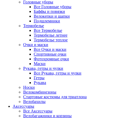
Головные уборы
Все Головные уборы
Баффы и повязки
Велокепки и шапки
Подшлемники
Термобелье
Все Термобелье
Термобелье летнее
Термобелье теплое
Очки и маски
Все Очки и маски
Спортивные очки
Фотохромные очки
Маски
Рукава, гетры и чулки
Все Рукава, гетры и чулки
Гетры
Рукава
Носки
Велокомбинезоны
Стартовые костюмы для триатлона
Велобахилы
Аксессуары
Все Аксессуары
Велобагажники и корзины