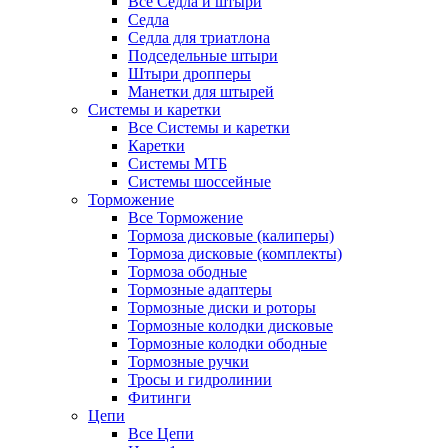
Все Седла и штыри
Седла
Седла для триатлона
Подседельные штыри
Штыри дропперы
Манетки для штырей
Системы и каретки
Все Системы и каретки
Каретки
Системы МТБ
Системы шоссейные
Торможение
Все Торможение
Тормоза дисковые (калиперы)
Тормоза дисковые (комплекты)
Тормоза ободные
Тормозные адаптеры
Тормозные диски и роторы
Тормозные колодки дисковые
Тормозные колодки ободные
Тормозные ручки
Тросы и гидролинии
Фитинги
Цепи
Все Цепи