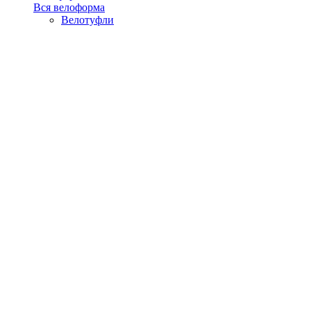
Вся велоформа
Велотуфли