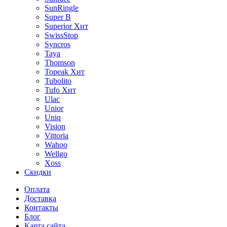
SunRingle
Super B
Superior
Хит
SwissStop
Syncros
Taya
Thomson
Topeak
Хит
Tubolito
Tufo
Хит
Ulac
Unior
Uniq
Vision
Vittoria
Wahoo
Wellgo
Xoss
Скидки
Оплата
Доставка
Контакты
Блог
Карта сайта