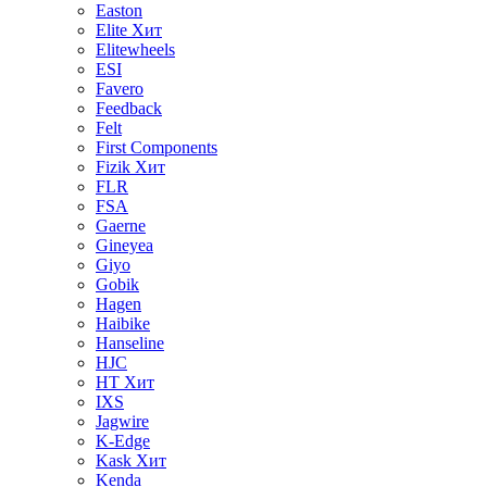
Easton
Elite
Хит
Elitewheels
ESI
Favero
Feedback
Felt
First Components
Fizik
Хит
FLR
FSA
Gaerne
Gineyea
Giyo
Gobik
Hagen
Haibike
Hanseline
HJC
HT
Хит
IXS
Jagwire
K-Edge
Kask
Хит
Kenda