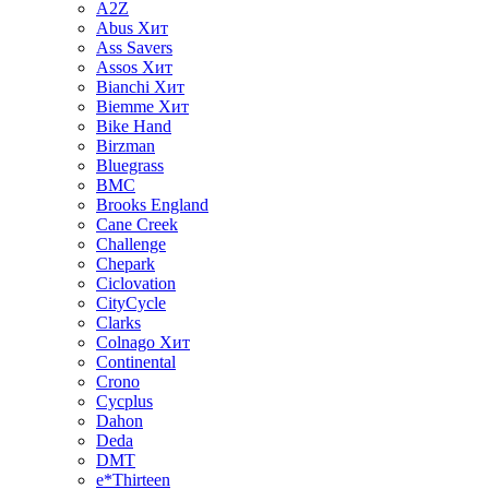
A2Z
Abus
Хит
Ass Savers
Assos
Хит
Bianchi
Хит
Biemme
Хит
Bike Hand
Birzman
Bluegrass
BMC
Brooks England
Cane Creek
Challenge
Chepark
Ciclovation
CityCycle
Clarks
Colnago
Хит
Continental
Crono
Cycplus
Dahon
Deda
DMT
e*Thirteen