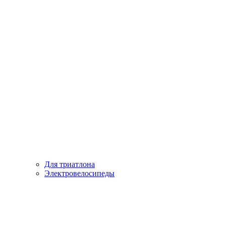
Для триатлона
Электровелосипеды