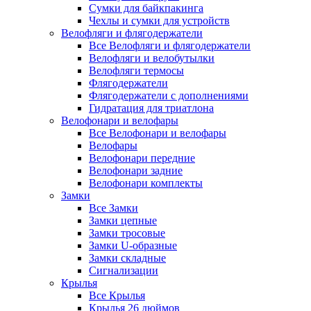
Сумки для байкпакинга
Чехлы и сумки для устройств
Велофляги и флягодержатели
Все Велофляги и флягодержатели
Велофляги и велобутылки
Велофляги термосы
Флягодержатели
Флягодержатели с дополнениями
Гидратация для триатлона
Велофонари и велофары
Все Велофонари и велофары
Велофары
Велофонари передние
Велофонари задние
Велофонари комплекты
Замки
Все Замки
Замки цепные
Замки тросовые
Замки U-образные
Замки складные
Сигнализации
Крылья
Все Крылья
Крылья 26 дюймов