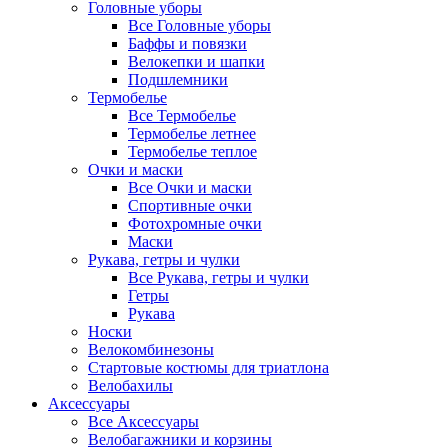
Головные уборы
Все Головные уборы
Баффы и повязки
Велокепки и шапки
Подшлемники
Термобелье
Все Термобелье
Термобелье летнее
Термобелье теплое
Очки и маски
Все Очки и маски
Спортивные очки
Фотохромные очки
Маски
Рукава, гетры и чулки
Все Рукава, гетры и чулки
Гетры
Рукава
Носки
Велокомбинезоны
Стартовые костюмы для триатлона
Велобахилы
Аксессуары
Все Аксессуары
Велобагажники и корзины