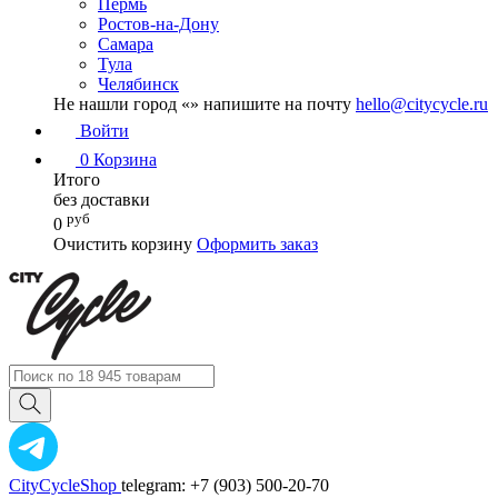
Пермь
Ростов-на-Дону
Самара
Тула
Челябинск
Не нашли город «
» напишите на почту
hello@citycycle.ru
Войти
0
Корзина
Итого
без доставки
руб
0
Очистить корзину
Оформить заказ
CityCycleShop
telegram: +7 (903) 500-20-70