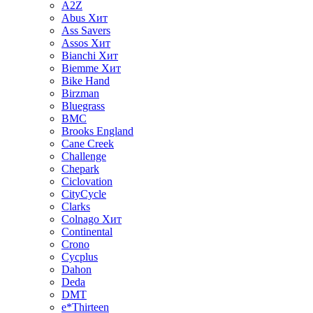
A2Z
Abus
Хит
Ass Savers
Assos
Хит
Bianchi
Хит
Biemme
Хит
Bike Hand
Birzman
Bluegrass
BMC
Brooks England
Cane Creek
Challenge
Chepark
Ciclovation
CityCycle
Clarks
Colnago
Хит
Continental
Crono
Cycplus
Dahon
Deda
DMT
e*Thirteen