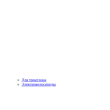
Для триатлона
Электровелосипеды