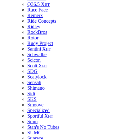
Q36.5
Хит
Race Face
Remerx
Ride Concepts
Ridley
RockBros
Rotor
Rudy Project
Santini
Хит
Schwalbe
Scicon
Scott
Хит
SDG
Seatylock
Sensah
Shimano
Sidi
SKS
Smoove
Specialized
Sportful
Хит
Sram
Stan's No Tubes
SUMC
Sunrace