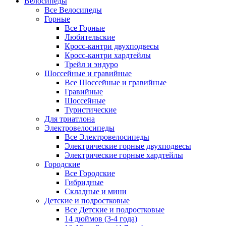
Велосипеды
Все Велосипеды
Горные
Все Горные
Любительские
Кросс-кантри двухподвесы
Кросс-кантри хардтейлы
Трейл и эндуро
Шоссейные и гравийные
Все Шоссейные и гравийные
Гравийные
Шоссейные
Туристические
Для триатлона
Электровелосипеды
Все Электровелосипеды
Электрические горные двухподвесы
Электрические горные хардтейлы
Городские
Все Городские
Гибридные
Складные и мини
Детские и подростковые
Все Детские и подростковые
14 дюймов (3-4 года)