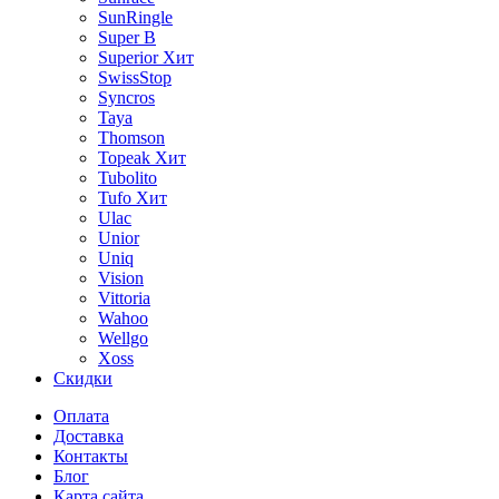
SunRingle
Super B
Superior
Хит
SwissStop
Syncros
Taya
Thomson
Topeak
Хит
Tubolito
Tufo
Хит
Ulac
Unior
Uniq
Vision
Vittoria
Wahoo
Wellgo
Xoss
Скидки
Оплата
Доставка
Контакты
Блог
Карта сайта