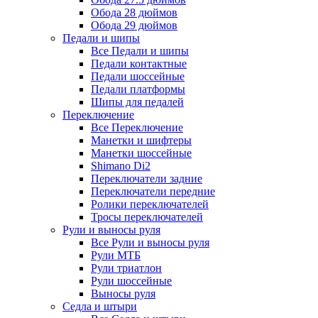
Обода 28 дюймов
Обода 29 дюймов
Педали и шипы
Все Педали и шипы
Педали контактные
Педали шоссейные
Педали платформы
Шипы для педалей
Переключение
Все Переключение
Манетки и шифтеры
Манетки шоссейные
Shimano Di2
Переключатели задние
Переключатели передние
Ролики переключателей
Тросы переключателей
Рули и выносы руля
Все Рули и выносы руля
Рули МТБ
Рули триатлон
Рули шоссейные
Выносы руля
Седла и штыри