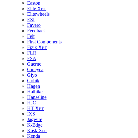
Easton
Elite
Хит
Elitewheels
ESI
Favero
Feedback
Felt
First Components
Fizik
Хит
FLR
FSA
Gaerne
Gineyea
Giyo
Gobik
Hagen
Haibike
Hanseline
HJC
HT
Хит
IXS
Jagwire
K-Edge
Kask
Хит
Kenda