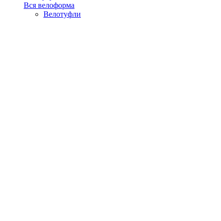
Вся велоформа
Велотуфли