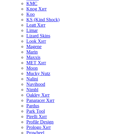
KMC
Knog
Хит
Koo
KS (Kind Shock)
Leatt
Хит
Limar
Lizard Skins
Look
Хит
Magene
Marin
Maxxis
MET
Хит
Moon
Mucky Nutz
Nalini
Navihood
Nimbl
Oakley
Хит
Panaracer
Хит
Pardus
Park Tool
Pirelli
Хит
Profile Design
Prologo
Хит
Prowheel