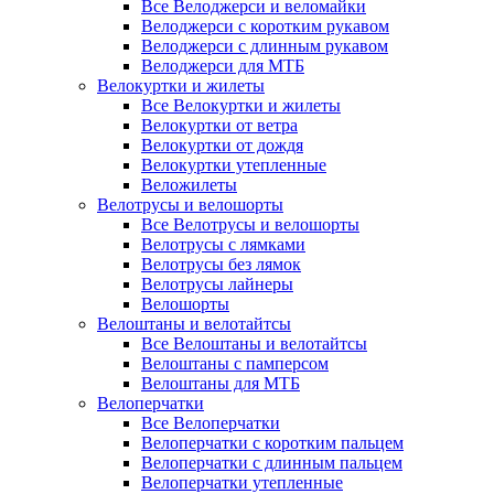
Все Велоджерси и веломайки
Велоджерси с коротким рукавом
Велоджерси с длинным рукавом
Велоджерси для МТБ
Велокуртки и жилеты
Все Велокуртки и жилеты
Велокуртки от ветра
Велокуртки от дождя
Велокуртки утепленные
Веложилеты
Велотрусы и велошорты
Все Велотрусы и велошорты
Велотрусы с лямками
Велотрусы без лямок
Велотрусы лайнеры
Велошорты
Велоштаны и велотайтсы
Все Велоштаны и велотайтсы
Велоштаны с памперсом
Велоштаны для МТБ
Велоперчатки
Все Велоперчатки
Велоперчатки с коротким пальцем
Велоперчатки с длинным пальцем
Велоперчатки утепленные