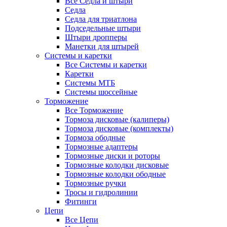
Все Седла и штыри
Седла
Седла для триатлона
Подседельные штыри
Штыри дропперы
Манетки для штырей
Системы и каретки
Все Системы и каретки
Каретки
Системы МТБ
Системы шоссейные
Торможение
Все Торможение
Тормоза дисковые (калиперы)
Тормоза дисковые (комплекты)
Тормоза ободные
Тормозные адаптеры
Тормозные диски и роторы
Тормозные колодки дисковые
Тормозные колодки ободные
Тормозные ручки
Тросы и гидролинии
Фитинги
Цепи
Все Цепи