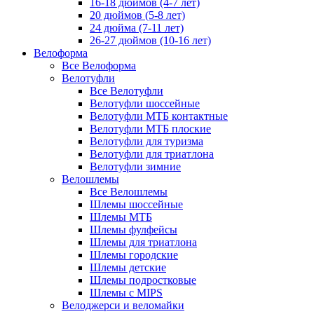
16-18 дюймов (4-7 лет)
20 дюймов (5-8 лет)
24 дюйма (7-11 лет)
26-27 дюймов (10-16 лет)
Велоформа
Все Велоформа
Велотуфли
Все Велотуфли
Велотуфли шоссейные
Велотуфли МТБ контактные
Велотуфли МТБ плоские
Велотуфли для туризма
Велотуфли для триатлона
Велотуфли зимние
Велошлемы
Все Велошлемы
Шлемы шоссейные
Шлемы МТБ
Шлемы фулфейсы
Шлемы для триатлона
Шлемы городские
Шлемы детские
Шлемы подростковые
Шлемы с MIPS
Велоджерси и веломайки