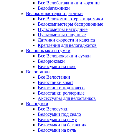
Все Велобагажники и корзины
Велобагажники
Велокомпьютеры и датчики
Все Велокомпьютеры и датчики
Велокомпьютеры беспроводные
Пульсометры нагрудные
Пульсометры наручные
Датчики скорости и каденса
Крепления для велогаджетов
Велорюкзаки и сумки
Все Велорюкзаки и сумки
Велорюкзаки
Велосумки на пояс
Велостанки
Все Велостанки
Велостанки smart
Велостанки под колесо
Велостанки роллерные
Аксессуары для велостанков
Велосумки
Все Велосумки
Велосумки под седло
Велосумки на раму
Велосумки на багажник
Велосумки на руль