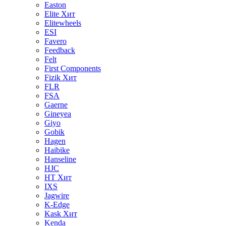
Easton
Elite
Хит
Elitewheels
ESI
Favero
Feedback
Felt
First Components
Fizik
Хит
FLR
FSA
Gaerne
Gineyea
Giyo
Gobik
Hagen
Haibike
Hanseline
HJC
HT
Хит
IXS
Jagwire
K-Edge
Kask
Хит
Kenda