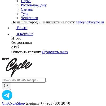
Пермь
Ростов-на-Дону
Самара
Тула
Челябинск
Не нашли город «
» напишите на почту
hello@citycycle.ru
Войти
0
Корзина
Итого
без доставки
руб
0
Очистить корзину
Оформить заказ
CityCycleShop
telegram: +7 (903) 500-20-70