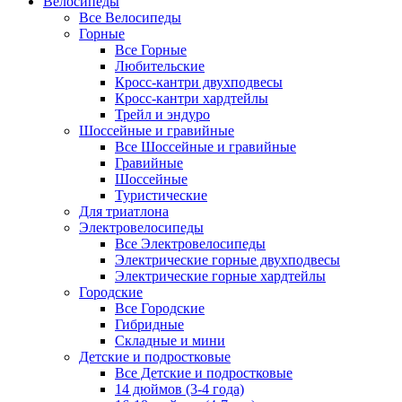
Велосипеды
Все Велосипеды
Горные
Все Горные
Любительские
Кросс-кантри двухподвесы
Кросс-кантри хардтейлы
Трейл и эндуро
Шоссейные и гравийные
Все Шоссейные и гравийные
Гравийные
Шоссейные
Туристические
Для триатлона
Электровелосипеды
Все Электровелосипеды
Электрические горные двухподвесы
Электрические горные хардтейлы
Городские
Все Городские
Гибридные
Складные и мини
Детские и подростковые
Все Детские и подростковые
14 дюймов (3-4 года)