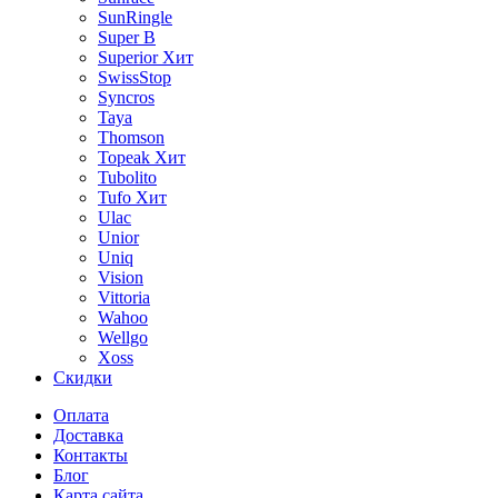
SunRingle
Super B
Superior
Хит
SwissStop
Syncros
Taya
Thomson
Topeak
Хит
Tubolito
Tufo
Хит
Ulac
Unior
Uniq
Vision
Vittoria
Wahoo
Wellgo
Xoss
Скидки
Оплата
Доставка
Контакты
Блог
Карта сайта