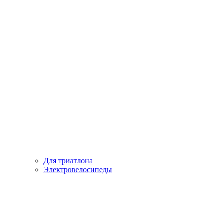
Для триатлона
Электровелосипеды