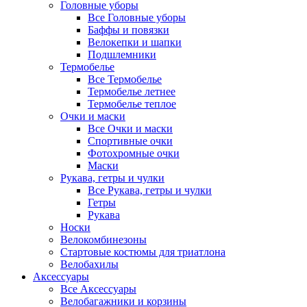
Головные уборы
Все Головные уборы
Баффы и повязки
Велокепки и шапки
Подшлемники
Термобелье
Все Термобелье
Термобелье летнее
Термобелье теплое
Очки и маски
Все Очки и маски
Спортивные очки
Фотохромные очки
Маски
Рукава, гетры и чулки
Все Рукава, гетры и чулки
Гетры
Рукава
Носки
Велокомбинезоны
Стартовые костюмы для триатлона
Велобахилы
Аксессуары
Все Аксессуары
Велобагажники и корзины