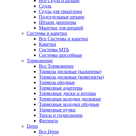
Все Седла и штыри
Седла
Седла для триатлона
Подседельные штыри
Штыри дропперы
Манетки для штырей
Системы и каретки
Все Системы и каретки
Каретки
Системы МТБ
Системы шоссейные
Торможение
Все Торможение
Тормоза дисковые (калиперы)
Тормоза дисковые (комплекты)
Тормоза ободные
Тормозные адаптеры
Тормозные диски и роторы
Тормозные колодки дисковые
Тормозные колодки ободные
Тормозные ручки
Тросы и гидролинии
Фитинги
Цепи
Все Цепи