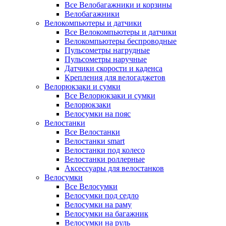
Все Велобагажники и корзины
Велобагажники
Велокомпьютеры и датчики
Все Велокомпьютеры и датчики
Велокомпьютеры беспроводные
Пульсометры нагрудные
Пульсометры наручные
Датчики скорости и каденса
Крепления для велогаджетов
Велорюкзаки и сумки
Все Велорюкзаки и сумки
Велорюкзаки
Велосумки на пояс
Велостанки
Все Велостанки
Велостанки smart
Велостанки под колесо
Велостанки роллерные
Аксессуары для велостанков
Велосумки
Все Велосумки
Велосумки под седло
Велосумки на раму
Велосумки на багажник
Велосумки на руль