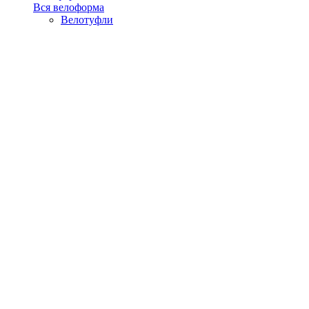
Вся велоформа
Велотуфли