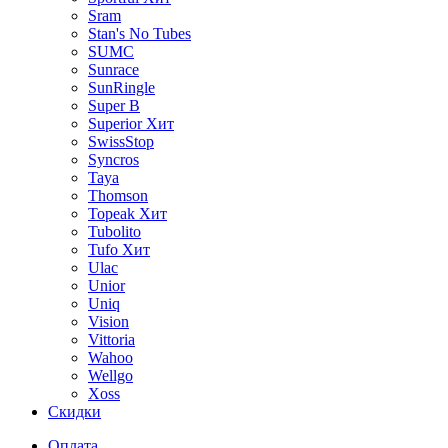
Sram
Stan's No Tubes
SUMC
Sunrace
SunRingle
Super B
Superior
Хит
SwissStop
Syncros
Taya
Thomson
Topeak
Хит
Tubolito
Tufo
Хит
Ulac
Unior
Uniq
Vision
Vittoria
Wahoo
Wellgo
Xoss
Скидки
Оплата