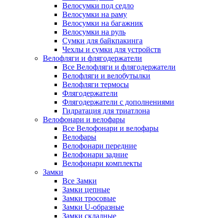
Велосумки под седло
Велосумки на раму
Велосумки на багажник
Велосумки на руль
Сумки для байкпакинга
Чехлы и сумки для устройств
Велофляги и флягодержатели
Все Велофляги и флягодержатели
Велофляги и велобутылки
Велофляги термосы
Флягодержатели
Флягодержатели с дополнениями
Гидратация для триатлона
Велофонари и велофары
Все Велофонари и велофары
Велофары
Велофонари передние
Велофонари задние
Велофонари комплекты
Замки
Все Замки
Замки цепные
Замки тросовые
Замки U-образные
Замки складные