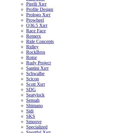
Pirelli
Хит
Profile Design
Prologo
Хит
Prowheel
Q36.5
Хит
Race Face
Remerx
Ride Concepts
Ridley
RockBros
Rotor
Rudy Project
Santini
Хит
Schwalbe
Scicon
Scott
Хит
SDG
Seatylock
Sensah
Shimano
Sidi
SKS
Smoove
Specialized
Sportful
Хит