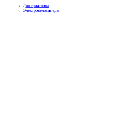
Для триатлона
Электровелосипеды