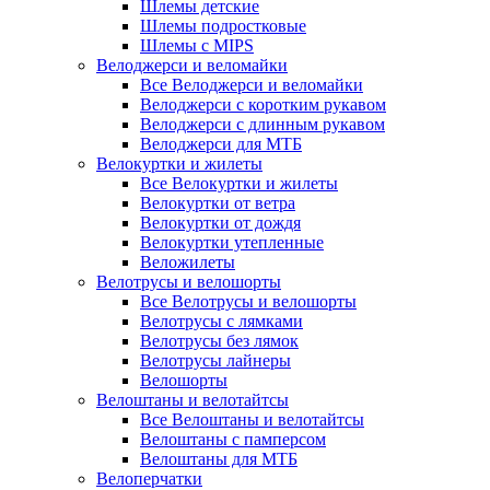
Шлемы детские
Шлемы подростковые
Шлемы с MIPS
Велоджерси и веломайки
Все Велоджерси и веломайки
Велоджерси с коротким рукавом
Велоджерси с длинным рукавом
Велоджерси для МТБ
Велокуртки и жилеты
Все Велокуртки и жилеты
Велокуртки от ветра
Велокуртки от дождя
Велокуртки утепленные
Веложилеты
Велотрусы и велошорты
Все Велотрусы и велошорты
Велотрусы с лямками
Велотрусы без лямок
Велотрусы лайнеры
Велошорты
Велоштаны и велотайтсы
Все Велоштаны и велотайтсы
Велоштаны с памперсом
Велоштаны для МТБ
Велоперчатки