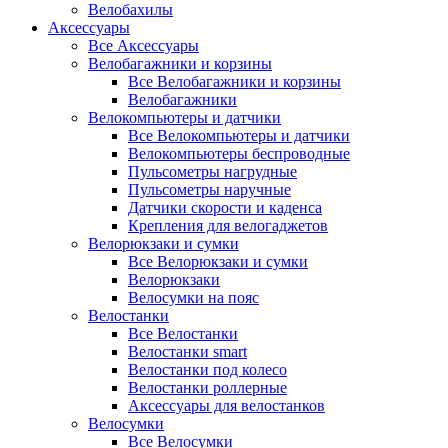
Велобахилы
Аксессуары
Все Аксессуары
Велобагажники и корзины
Все Велобагажники и корзины
Велобагажники
Велокомпьютеры и датчики
Все Велокомпьютеры и датчики
Велокомпьютеры беспроводные
Пульсометры нагрудные
Пульсометры наручные
Датчики скорости и каденса
Крепления для велогаджетов
Велорюкзаки и сумки
Все Велорюкзаки и сумки
Велорюкзаки
Велосумки на пояс
Велостанки
Все Велостанки
Велостанки smart
Велостанки под колесо
Велостанки роллерные
Аксессуары для велостанков
Велосумки
Все Велосумки