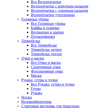
Все Велоперчатки
Велоперчатки с коротким пальцем
Велоперчатки с длинным пальцем
Велоперчатки утепленные
Головные уборы
Все Головные уборы
Баффы и повязки
Велокепки и шапки
Подшлемники
Термобелье
Все Термобелье
Термобелье летнее
Термобелье теплое
Очки и маски
Все Очки и маски
Спортивные очки
Фотохромные очки
Маски
Рукава, гетры и чулки
Все Рукава, гетры и чулки
Гетры
Рукава
Носки
Велокомбинезоны
Стартовые костюмы для триатлона