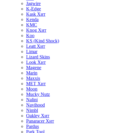
Jagwire
K-Edge
Kask
Хит
Kenda
KMC
Knog
Хит
Koo
KS (Kind Shock)
Leatt
Хит
Limar
Lizard Skins
Look
Хит
Magene
Marin
Maxxis
MET
Хит
Moon
Mucky Nutz
Nalini
Navihood
Nimbl
Oakley
Хит
Panaracer
Хит
Pardus
Park Tool