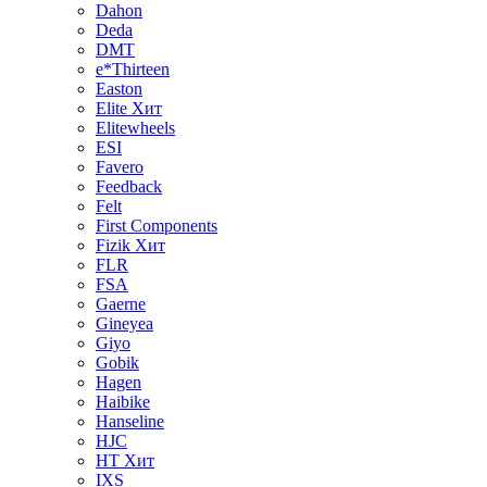
Dahon
Deda
DMT
e*Thirteen
Easton
Elite
Хит
Elitewheels
ESI
Favero
Feedback
Felt
First Components
Fizik
Хит
FLR
FSA
Gaerne
Gineyea
Giyo
Gobik
Hagen
Haibike
Hanseline
HJC
HT
Хит
IXS