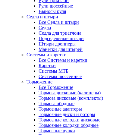
Рули триатлон
Рули шоссейные
Выносы руля
Седла и штыри
Все Седла и штыри
Седла
Седла для триатлона
Подседельные штыри
Штыри дропперы
Манетки для штырей
Системы и каретки
Все Системы и каретки
Каретки
Системы МТБ
Системы шоссейные
Торможение
Все Торможение
Тормоза дисковые (калиперы)
Тормоза дисковые (комплекты)
Тормоза ободные
Тормозные адаптеры
Тормозные диски и роторы
Тормозные колодки дисковые
Тормозные колодки ободные
Тормозные ручки