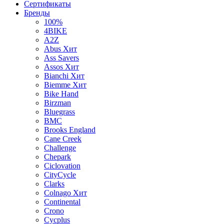
Сертификаты
Бренды
100%
4BIKE
A2Z
Abus
Хит
Ass Savers
Assos
Хит
Bianchi
Хит
Biemme
Хит
Bike Hand
Birzman
Bluegrass
BMC
Brooks England
Cane Creek
Challenge
Chepark
Ciclovation
CityCycle
Clarks
Colnago
Хит
Continental
Crono
Cycplus