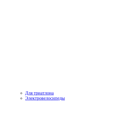
Для триатлона
Электровелосипеды