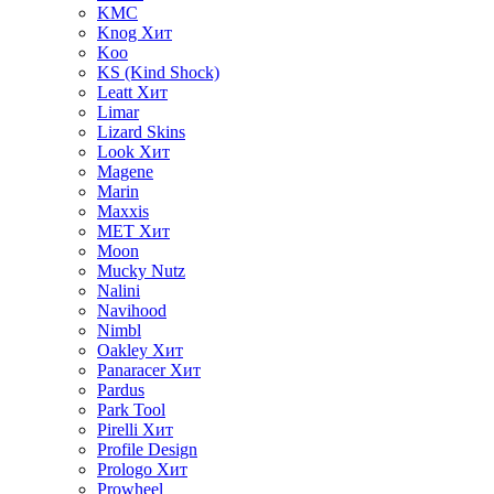
KMC
Knog
Хит
Koo
KS (Kind Shock)
Leatt
Хит
Limar
Lizard Skins
Look
Хит
Magene
Marin
Maxxis
MET
Хит
Moon
Mucky Nutz
Nalini
Navihood
Nimbl
Oakley
Хит
Panaracer
Хит
Pardus
Park Tool
Pirelli
Хит
Profile Design
Prologo
Хит
Prowheel