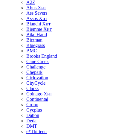
A2Z
Abus
Хит
Ass Savers
Assos
Хит
Bianchi
Хит
Biemme
Хит
Bike Hand
Birzman
Bluegrass
BMC
Brooks England
Cane Creek
Challenge
Chepark
Ciclovation
CityCycle
Clarks
Colnago
Хит
Continental
Crono
Cycplus
Dahon
Deda
DMT
e*Thirteen