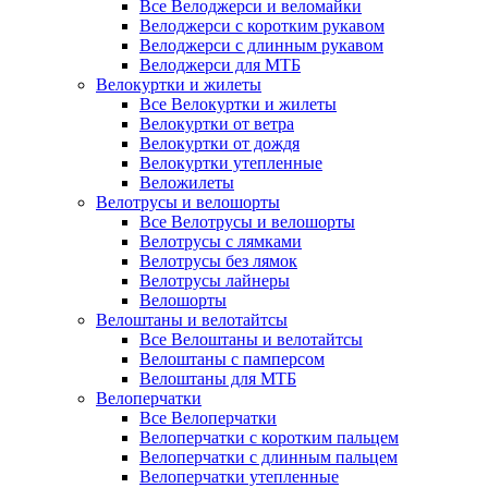
Все Велоджерси и веломайки
Велоджерси с коротким рукавом
Велоджерси с длинным рукавом
Велоджерси для МТБ
Велокуртки и жилеты
Все Велокуртки и жилеты
Велокуртки от ветра
Велокуртки от дождя
Велокуртки утепленные
Веложилеты
Велотрусы и велошорты
Все Велотрусы и велошорты
Велотрусы с лямками
Велотрусы без лямок
Велотрусы лайнеры
Велошорты
Велоштаны и велотайтсы
Все Велоштаны и велотайтсы
Велоштаны с памперсом
Велоштаны для МТБ
Велоперчатки
Все Велоперчатки
Велоперчатки с коротким пальцем
Велоперчатки с длинным пальцем
Велоперчатки утепленные