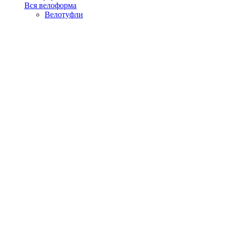
Вся велоформа
Велотуфли