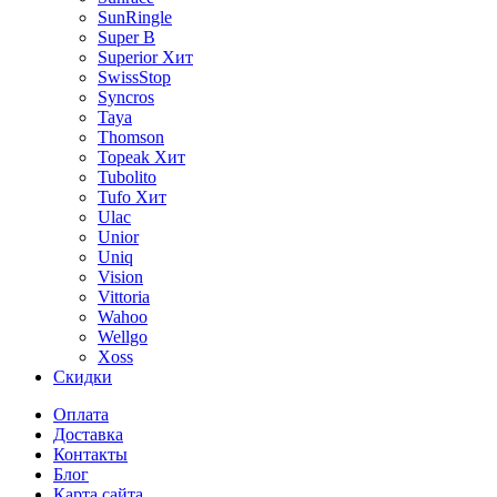
SunRingle
Super B
Superior
Хит
SwissStop
Syncros
Taya
Thomson
Topeak
Хит
Tubolito
Tufo
Хит
Ulac
Unior
Uniq
Vision
Vittoria
Wahoo
Wellgo
Xoss
Скидки
Оплата
Доставка
Контакты
Блог
Карта сайта