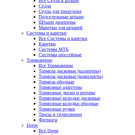
Все Седла и штыри
Седла
Седла для триатлона
Подседельные штыри
Штыри дропперы
Манетки для штырей
Системы и каретки
Все Системы и каретки
Каретки
Системы МТБ
Системы шоссейные
Торможение
Все Торможение
Тормоза дисковые (калиперы)
Тормоза дисковые (комплекты)
Тормоза ободные
Тормозные адаптеры
Тормозные диски и роторы
Тормозные колодки дисковые
Тормозные колодки ободные
Тормозные ручки
Тросы и гидролинии
Фитинги
Цепи
Все Цепи