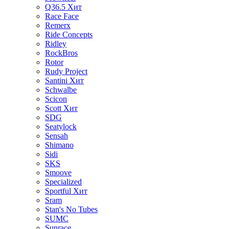
Q36.5
Хит
Race Face
Remerx
Ride Concepts
Ridley
RockBros
Rotor
Rudy Project
Santini
Хит
Schwalbe
Scicon
Scott
Хит
SDG
Seatylock
Sensah
Shimano
Sidi
SKS
Smoove
Specialized
Sportful
Хит
Sram
Stan's No Tubes
SUMC
Sunrace