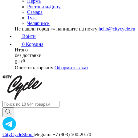
Пермь
Ростов-на-Дону
Самара
Тула
Челябинск
Не нашли город «
» напишите на почту
hello@citycycle.ru
Войти
0
Корзина
Итого
без доставки
руб
0
Очистить корзину
Оформить заказ
CityCycleShop
telegram: +7 (903) 500-20-70