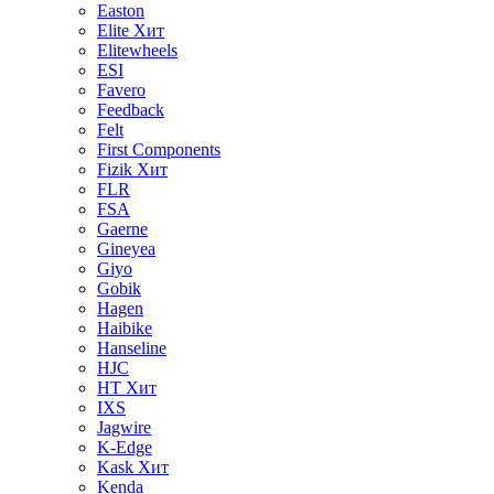
Easton
Elite
Хит
Elitewheels
ESI
Favero
Feedback
Felt
First Components
Fizik
Хит
FLR
FSA
Gaerne
Gineyea
Giyo
Gobik
Hagen
Haibike
Hanseline
HJC
HT
Хит
IXS
Jagwire
K-Edge
Kask
Хит
Kenda