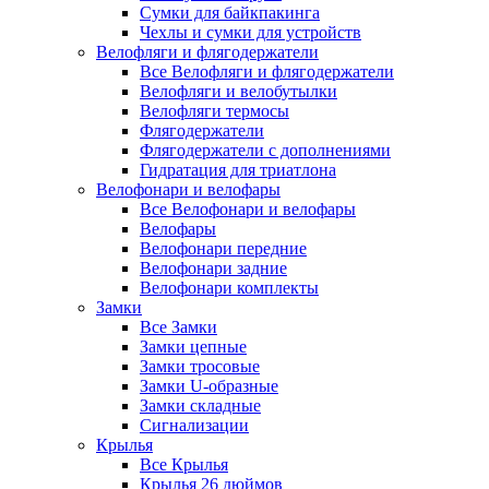
Сумки для байкпакинга
Чехлы и сумки для устройств
Велофляги и флягодержатели
Все Велофляги и флягодержатели
Велофляги и велобутылки
Велофляги термосы
Флягодержатели
Флягодержатели с дополнениями
Гидратация для триатлона
Велофонари и велофары
Все Велофонари и велофары
Велофары
Велофонари передние
Велофонари задние
Велофонари комплекты
Замки
Все Замки
Замки цепные
Замки тросовые
Замки U-образные
Замки складные
Сигнализации
Крылья
Все Крылья
Крылья 26 дюймов