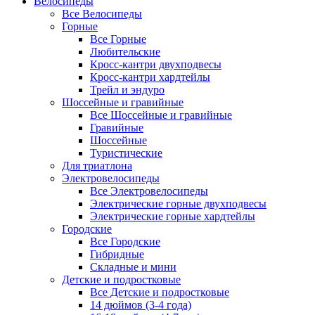
Велосипеды
Все Велосипеды
Горные
Все Горные
Любительские
Кросс-кантри двухподвесы
Кросс-кантри хардтейлы
Трейл и эндуро
Шоссейные и гравийные
Все Шоссейные и гравийные
Гравийные
Шоссейные
Туристические
Для триатлона
Электровелосипеды
Все Электровелосипеды
Электрические горные двухподвесы
Электрические горные хардтейлы
Городские
Все Городские
Гибридные
Складные и мини
Детские и подростковые
Все Детские и подростковые
14 дюймов (3-4 года)