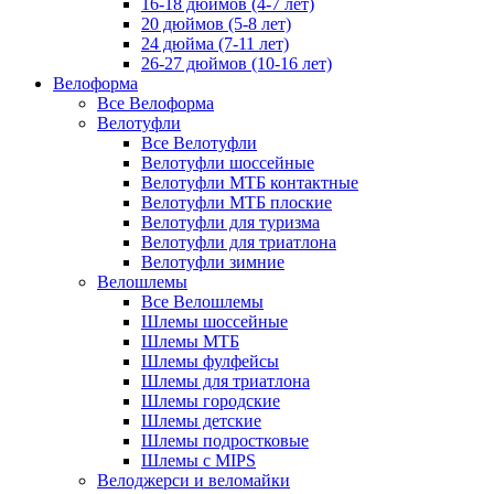
16-18 дюймов (4-7 лет)
20 дюймов (5-8 лет)
24 дюйма (7-11 лет)
26-27 дюймов (10-16 лет)
Велоформа
Все Велоформа
Велотуфли
Все Велотуфли
Велотуфли шоссейные
Велотуфли МТБ контактные
Велотуфли МТБ плоские
Велотуфли для туризма
Велотуфли для триатлона
Велотуфли зимние
Велошлемы
Все Велошлемы
Шлемы шоссейные
Шлемы МТБ
Шлемы фулфейсы
Шлемы для триатлона
Шлемы городские
Шлемы детские
Шлемы подростковые
Шлемы с MIPS
Велоджерси и веломайки