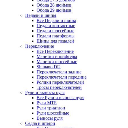
Обода 28 дюймов
Обода 29 дюймов
Педали и шипы
Все Педали и шипы
Педали контактные
Педали шоссейные
Педали платформы
Шипы для педалей
Переключение
Все Переключение
Манетки и шифтеры
Манетки шоссейные
Shimano Di2
Переключатели задние
Переключатели передние
Ролики переключателей
Тросы переключателей
Рули и выносы руля
Все Рули и выносы руля
Рули МТБ
Рули триатлон
Рули шоссейные
Выносы руля
Седла и штыри