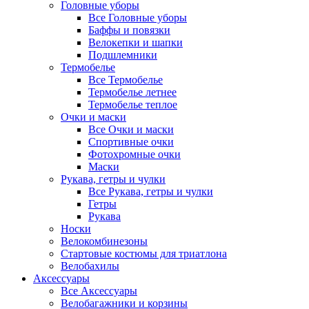
Головные уборы
Все Головные уборы
Баффы и повязки
Велокепки и шапки
Подшлемники
Термобелье
Все Термобелье
Термобелье летнее
Термобелье теплое
Очки и маски
Все Очки и маски
Спортивные очки
Фотохромные очки
Маски
Рукава, гетры и чулки
Все Рукава, гетры и чулки
Гетры
Рукава
Носки
Велокомбинезоны
Стартовые костюмы для триатлона
Велобахилы
Аксессуары
Все Аксессуары
Велобагажники и корзины