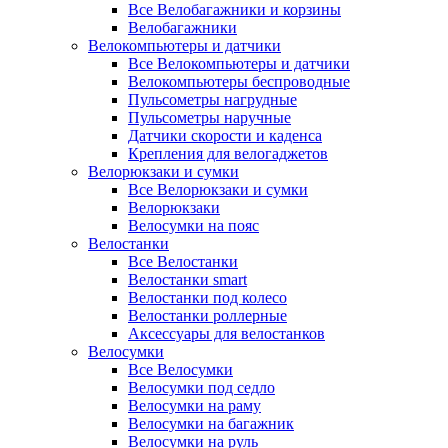
Все Велобагажники и корзины
Велобагажники
Велокомпьютеры и датчики
Все Велокомпьютеры и датчики
Велокомпьютеры беспроводные
Пульсометры нагрудные
Пульсометры наручные
Датчики скорости и каденса
Крепления для велогаджетов
Велорюкзаки и сумки
Все Велорюкзаки и сумки
Велорюкзаки
Велосумки на пояс
Велостанки
Все Велостанки
Велостанки smart
Велостанки под колесо
Велостанки роллерные
Аксессуары для велостанков
Велосумки
Все Велосумки
Велосумки под седло
Велосумки на раму
Велосумки на багажник
Велосумки на руль