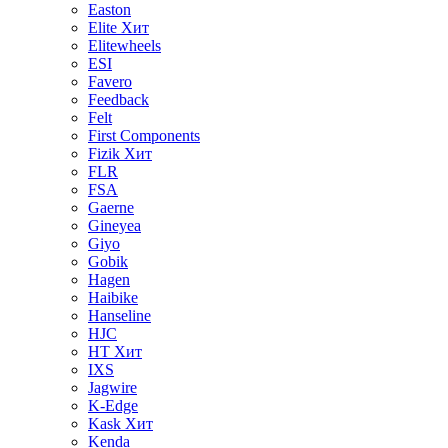
Easton
Elite
Хит
Elitewheels
ESI
Favero
Feedback
Felt
First Components
Fizik
Хит
FLR
FSA
Gaerne
Gineyea
Giyo
Gobik
Hagen
Haibike
Hanseline
HJC
HT
Хит
IXS
Jagwire
K-Edge
Kask
Хит
Kenda