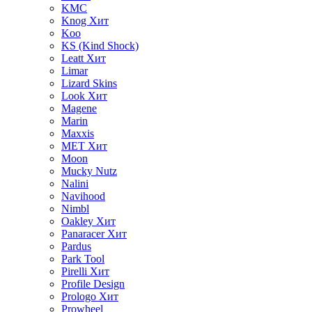
KMC
Knog
Хит
Koo
KS (Kind Shock)
Leatt
Хит
Limar
Lizard Skins
Look
Хит
Magene
Marin
Maxxis
MET
Хит
Moon
Mucky Nutz
Nalini
Navihood
Nimbl
Oakley
Хит
Panaracer
Хит
Pardus
Park Tool
Pirelli
Хит
Profile Design
Prologo
Хит
Prowheel