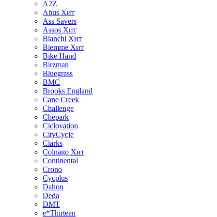
A2Z
Abus
Хит
Ass Savers
Assos
Хит
Bianchi
Хит
Biemme
Хит
Bike Hand
Birzman
Bluegrass
BMC
Brooks England
Cane Creek
Challenge
Chepark
Ciclovation
CityCycle
Clarks
Colnago
Хит
Continental
Crono
Cycplus
Dahon
Deda
DMT
e*Thirteen