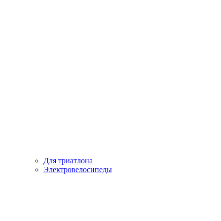
Для триатлона
Электровелосипеды