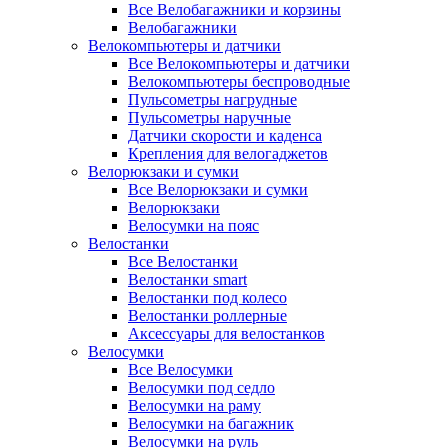
Все Велобагажники и корзины
Велобагажники
Велокомпьютеры и датчики
Все Велокомпьютеры и датчики
Велокомпьютеры беспроводные
Пульсометры нагрудные
Пульсометры наручные
Датчики скорости и каденса
Крепления для велогаджетов
Велорюкзаки и сумки
Все Велорюкзаки и сумки
Велорюкзаки
Велосумки на пояс
Велостанки
Все Велостанки
Велостанки smart
Велостанки под колесо
Велостанки роллерные
Аксессуары для велостанков
Велосумки
Все Велосумки
Велосумки под седло
Велосумки на раму
Велосумки на багажник
Велосумки на руль