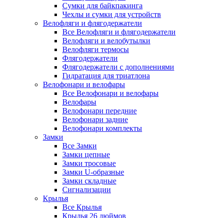
Сумки для байкпакинга
Чехлы и сумки для устройств
Велофляги и флягодержатели
Все Велофляги и флягодержатели
Велофляги и велобутылки
Велофляги термосы
Флягодержатели
Флягодержатели с дополнениями
Гидратация для триатлона
Велофонари и велофары
Все Велофонари и велофары
Велофары
Велофонари передние
Велофонари задние
Велофонари комплекты
Замки
Все Замки
Замки цепные
Замки тросовые
Замки U-образные
Замки складные
Сигнализации
Крылья
Все Крылья
Крылья 26 дюймов