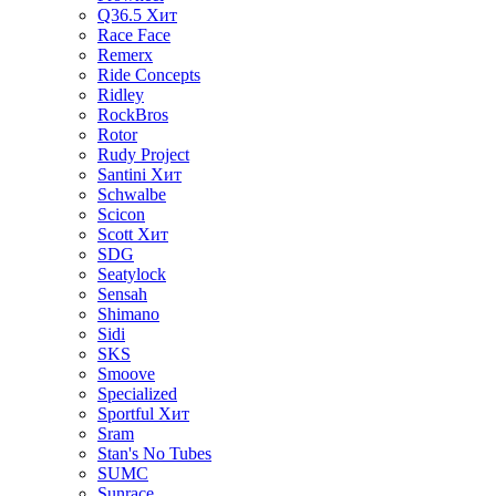
Q36.5
Хит
Race Face
Remerx
Ride Concepts
Ridley
RockBros
Rotor
Rudy Project
Santini
Хит
Schwalbe
Scicon
Scott
Хит
SDG
Seatylock
Sensah
Shimano
Sidi
SKS
Smoove
Specialized
Sportful
Хит
Sram
Stan's No Tubes
SUMC
Sunrace