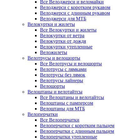
Все Велоджерси и веломайки
Велоджерси с коротким рукавом
Велоджерси с длинным рукавом
Велоджерси для МТБ
Велокуртки и жилеты
Все Велокуртки и жилеты
Велокуртки от ветра
Велокуртки от дождя
Велокуртки утепленные
Веложилеты
Велотрусы и велошорты
Все Велотрусы и велошорты
Велотрусы с лямками
Велотрусы без лямок
Велотрусы лайнеры
Велошорты
Велоштаны и велотайтсы
Все Велоштаны и велотайтсы
Велоштаны с памперсом
Велоштаны для МТБ
Велоперчатки
Все Велоперчатки
Велоперчатки с коротким пальцем
Велоперчатки с длинным пальцем
Велоперчатки утепленные