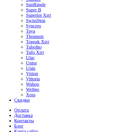
SunRingle
Super B
Superior
Хит
SwissStop
Syncros
Taya
Thomson
Topeak
Хит
Tubolito
Tufo
Хит
Ulac
Unior
Uniq
Vision
Vittoria
Wahoo
Wellgo
Xoss
Скидки
Оплата
Доставка
Контакты
Блог
Карта сайта