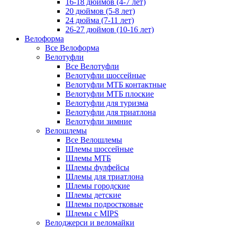
16-18 дюймов (4-7 лет)
20 дюймов (5-8 лет)
24 дюйма (7-11 лет)
26-27 дюймов (10-16 лет)
Велоформа
Все Велоформа
Велотуфли
Все Велотуфли
Велотуфли шоссейные
Велотуфли МТБ контактные
Велотуфли МТБ плоские
Велотуфли для туризма
Велотуфли для триатлона
Велотуфли зимние
Велошлемы
Все Велошлемы
Шлемы шоссейные
Шлемы МТБ
Шлемы фулфейсы
Шлемы для триатлона
Шлемы городские
Шлемы детские
Шлемы подростковые
Шлемы с MIPS
Велоджерси и веломайки