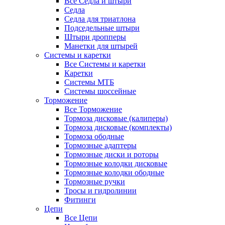
Все Седла и штыри
Седла
Седла для триатлона
Подседельные штыри
Штыри дропперы
Манетки для штырей
Системы и каретки
Все Системы и каретки
Каретки
Системы МТБ
Системы шоссейные
Торможение
Все Торможение
Тормоза дисковые (калиперы)
Тормоза дисковые (комплекты)
Тормоза ободные
Тормозные адаптеры
Тормозные диски и роторы
Тормозные колодки дисковые
Тормозные колодки ободные
Тормозные ручки
Тросы и гидролинии
Фитинги
Цепи
Все Цепи