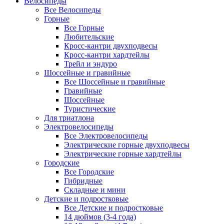
Велосипеды
Все Велосипеды
Горные
Все Горные
Любительские
Кросс-кантри двухподвесы
Кросс-кантри хардтейлы
Трейл и эндуро
Шоссейные и гравийные
Все Шоссейные и гравийные
Гравийные
Шоссейные
Туристические
Для триатлона
Электровелосипеды
Все Электровелосипеды
Электрические горные двухподвесы
Электрические горные хардтейлы
Городские
Все Городские
Гибридные
Складные и мини
Детские и подростковые
Все Детские и подростковые
14 дюймов (3-4 года)