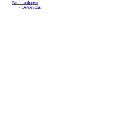
Вся велоформа
Велотуфли