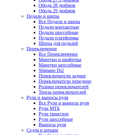
Обода 28 дюймов
Обода 29 дюймов
Педали и шипы
Все Педали и шипы
Педали контактные
Педали шоссейные
Педали платформы
Шипы для педалей
Переключение
Все Переключение
Манетки и шифтеры
Манетки шоссейные
Shimano Di2
Переключатели задние
Переключатели передние
Ролики переключателей
Тросы переключателей
Рули и выносы руля
Все Рули и выносы руля
Рули МТБ
Рули триатлон
Рули шоссейные
Выносы руля
Седла и штыри