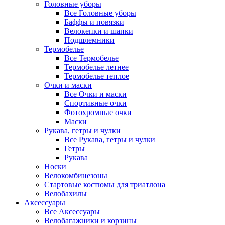
Головные уборы
Все Головные уборы
Баффы и повязки
Велокепки и шапки
Подшлемники
Термобелье
Все Термобелье
Термобелье летнее
Термобелье теплое
Очки и маски
Все Очки и маски
Спортивные очки
Фотохромные очки
Маски
Рукава, гетры и чулки
Все Рукава, гетры и чулки
Гетры
Рукава
Носки
Велокомбинезоны
Стартовые костюмы для триатлона
Велобахилы
Аксессуары
Все Аксессуары
Велобагажники и корзины