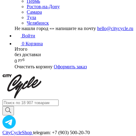
Пермь
Ростов-на-Дону
Самара
Тула
Челябинск
Не нашли город «
» напишите на почту
hello@citycycle.ru
Войти
0
Корзина
Итого
без доставки
руб
0
Очистить корзину
Оформить заказ
CityCycleShop
telegram: +7 (903) 500-20-70