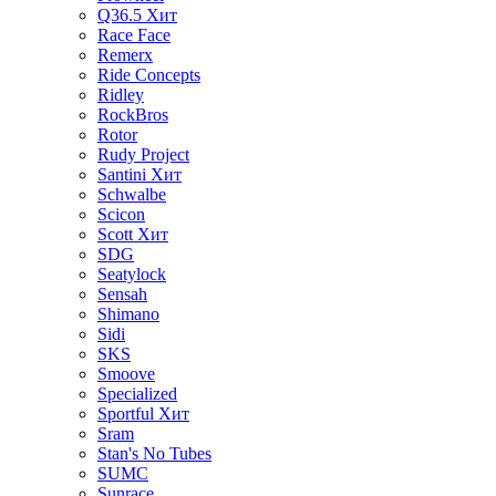
Q36.5
Хит
Race Face
Remerx
Ride Concepts
Ridley
RockBros
Rotor
Rudy Project
Santini
Хит
Schwalbe
Scicon
Scott
Хит
SDG
Seatylock
Sensah
Shimano
Sidi
SKS
Smoove
Specialized
Sportful
Хит
Sram
Stan's No Tubes
SUMC
Sunrace