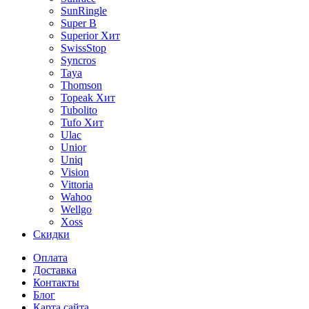
SunRingle
Super B
Superior
Хит
SwissStop
Syncros
Taya
Thomson
Topeak
Хит
Tubolito
Tufo
Хит
Ulac
Unior
Uniq
Vision
Vittoria
Wahoo
Wellgo
Xoss
Скидки
Оплата
Доставка
Контакты
Блог
Карта сайта