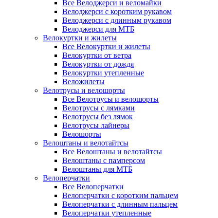
Все Велоджерси и веломайки
Велоджерси с коротким рукавом
Велоджерси с длинным рукавом
Велоджерси для МТБ
Велокуртки и жилеты
Все Велокуртки и жилеты
Велокуртки от ветра
Велокуртки от дождя
Велокуртки утепленные
Веложилеты
Велотрусы и велошорты
Все Велотрусы и велошорты
Велотрусы с лямками
Велотрусы без лямок
Велотрусы лайнеры
Велошорты
Велоштаны и велотайтсы
Все Велоштаны и велотайтсы
Велоштаны с памперсом
Велоштаны для МТБ
Велоперчатки
Все Велоперчатки
Велоперчатки с коротким пальцем
Велоперчатки с длинным пальцем
Велоперчатки утепленные