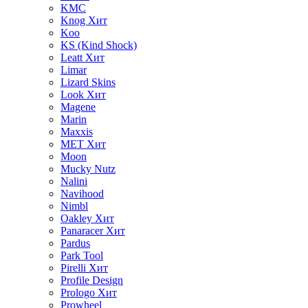
KMC
Knog
Хит
Koo
KS (Kind Shock)
Leatt
Хит
Limar
Lizard Skins
Look
Хит
Magene
Marin
Maxxis
MET
Хит
Moon
Mucky Nutz
Nalini
Navihood
Nimbl
Oakley
Хит
Panaracer
Хит
Pardus
Park Tool
Pirelli
Хит
Profile Design
Prologo
Хит
Prowheel