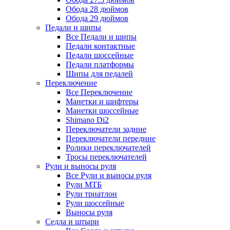
Обода 28 дюймов
Обода 29 дюймов
Педали и шипы
Все Педали и шипы
Педали контактные
Педали шоссейные
Педали платформы
Шипы для педалей
Переключение
Все Переключение
Манетки и шифтеры
Манетки шоссейные
Shimano Di2
Переключатели задние
Переключатели передние
Ролики переключателей
Тросы переключателей
Рули и выносы руля
Все Рули и выносы руля
Рули МТБ
Рули триатлон
Рули шоссейные
Выносы руля
Седла и штыри