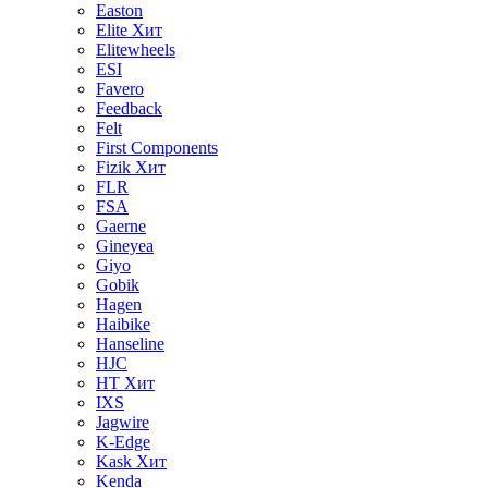
Easton
Elite
Хит
Elitewheels
ESI
Favero
Feedback
Felt
First Components
Fizik
Хит
FLR
FSA
Gaerne
Gineyea
Giyo
Gobik
Hagen
Haibike
Hanseline
HJC
HT
Хит
IXS
Jagwire
K-Edge
Kask
Хит
Kenda