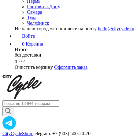
Пермь
Ростов-на-Дону
Самара
Тула
Челябинск
Не нашли город «
» напишите на почту
hello@citycycle.ru
Войти
0
Корзина
Итого
без доставки
руб
0
Очистить корзину
Оформить заказ
CityCycleShop
telegram: +7 (903) 500-20-70