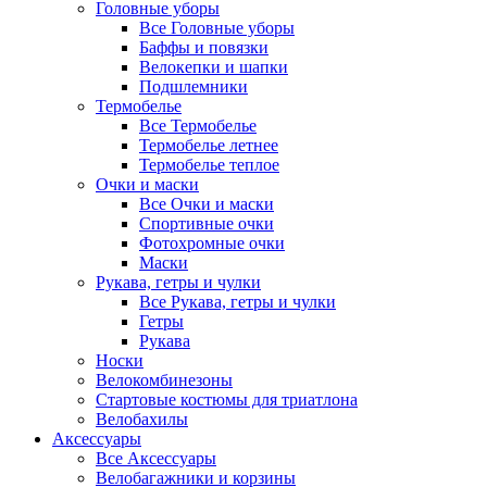
Головные уборы
Все Головные уборы
Баффы и повязки
Велокепки и шапки
Подшлемники
Термобелье
Все Термобелье
Термобелье летнее
Термобелье теплое
Очки и маски
Все Очки и маски
Спортивные очки
Фотохромные очки
Маски
Рукава, гетры и чулки
Все Рукава, гетры и чулки
Гетры
Рукава
Носки
Велокомбинезоны
Стартовые костюмы для триатлона
Велобахилы
Аксессуары
Все Аксессуары
Велобагажники и корзины