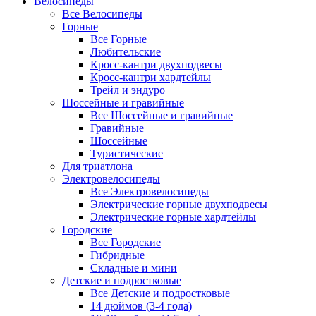
Велосипеды
Все Велосипеды
Горные
Все Горные
Любительские
Кросс-кантри двухподвесы
Кросс-кантри хардтейлы
Трейл и эндуро
Шоссейные и гравийные
Все Шоссейные и гравийные
Гравийные
Шоссейные
Туристические
Для триатлона
Электровелосипеды
Все Электровелосипеды
Электрические горные двухподвесы
Электрические горные хардтейлы
Городские
Все Городские
Гибридные
Складные и мини
Детские и подростковые
Все Детские и подростковые
14 дюймов (3-4 года)