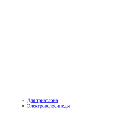
Для триатлона
Электровелосипеды