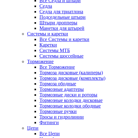
Все Седла и штыри
Седла
Седла для триатлона
Подседельные штыри
Штыри дропперы
Манетки для штырей
Системы и каретки
Все Системы и каретки
Каретки
Системы МТБ
Системы шоссейные
Торможение
Все Торможение
Тормоза дисковые (калиперы)
Тормоза дисковые (комплекты)
Тормоза ободные
Тормозные адаптеры
Тормозные диски и роторы
Тормозные колодки дисковые
Тормозные колодки ободные
Тормозные ручки
Тросы и гидролинии
Фитинги
Цепи
Все Цепи