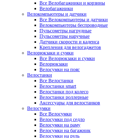
Все Велобагажники и корзины
Велобагажники
Велокомпьютеры и датчики
Все Велокомпьютеры и датчики
Велокомпьютеры беспроводные
Пульсометры нагрудные
Пульсометры наручные
Датчики скорости и каденса
Крепления для велогаджетов
Велорюкзаки и сумки
Все Велорюкзаки и сумки
Велорюкзаки
Велосумки на пояс
Велостанки
Все Велостанки
Велостанки smart
Велостанки под колесо
Велостанки роллерные
Аксессуары для велостанков
Велосумки
Все Велосумки
Велосумки под седло
Велосумки на раму
Велосумки на багажник
Велосумки на руль