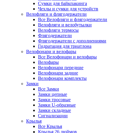
Сумки для байкпакинга
Чехлы и сумки для устройств
Велофляги и флягодержатели
Все Велофляги и флягодержатели
Велофляги и велобутылки
Велофляги термосы
Флягодержатели
Флягодержатели с дополнениями
Гидратация для триатлона
Велофонари и велофары
Все Велофонари и велофары
Велофары
Велофонари передние
Велофонари задние
Велофонари комплекты
Замки
Все Замки
Замки цепные
Замки тросовые
Замки U-образные
Замки складные
Сигнализации
Крылья
Все Крылья
Крылья 26 дюймов