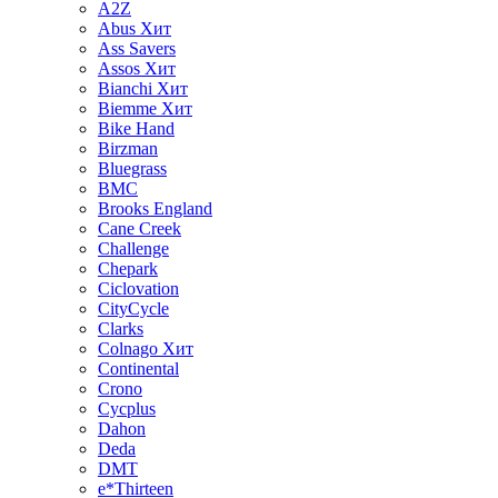
A2Z
Abus
Хит
Ass Savers
Assos
Хит
Bianchi
Хит
Biemme
Хит
Bike Hand
Birzman
Bluegrass
BMC
Brooks England
Cane Creek
Challenge
Chepark
Ciclovation
CityCycle
Clarks
Colnago
Хит
Continental
Crono
Cycplus
Dahon
Deda
DMT
e*Thirteen