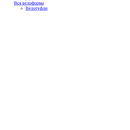
Вся велоформа
Велотуфли