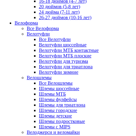
16-18 дюймов (4-7 лет)
20 дюймов (5-8 лет)
24 дюйма (7-11 лет)
26-27 дюймов (10-16 лет)
Велоформа
Все Велоформа
Велотуфли
Все Велотуфли
Велотуфли шоссейные
Велотуфли МТБ контактные
Велотуфли МТБ плоские
Велотуфли для туризма
Велотуфли для триатлона
Велотуфли зимние
Велошлемы
Все Велошлемы
Шлемы шоссейные
Шлемы МТБ
Шлемы фулфейсы
Шлемы для триатлона
Шлемы городские
Шлемы детские
Шлемы подростковые
Шлемы с MIPS
Велоджерси и веломайки