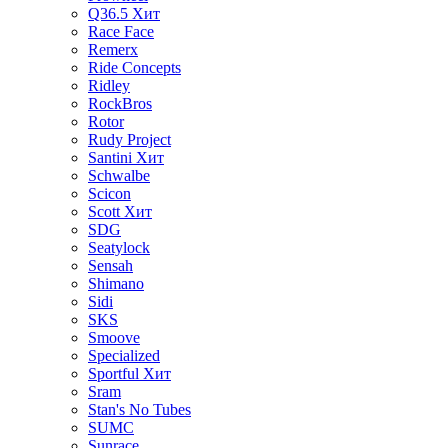
Q36.5
Хит
Race Face
Remerx
Ride Concepts
Ridley
RockBros
Rotor
Rudy Project
Santini
Хит
Schwalbe
Scicon
Scott
Хит
SDG
Seatylock
Sensah
Shimano
Sidi
SKS
Smoove
Specialized
Sportful
Хит
Sram
Stan's No Tubes
SUMC
Sunrace