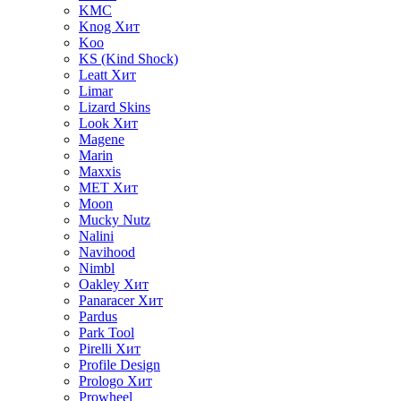
KMC
Knog
Хит
Koo
KS (Kind Shock)
Leatt
Хит
Limar
Lizard Skins
Look
Хит
Magene
Marin
Maxxis
MET
Хит
Moon
Mucky Nutz
Nalini
Navihood
Nimbl
Oakley
Хит
Panaracer
Хит
Pardus
Park Tool
Pirelli
Хит
Profile Design
Prologo
Хит
Prowheel