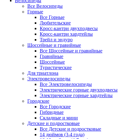
Велосипеды
Все Велосипеды
Горные
Все Горные
Любительские
Кросс-кантри двухподвесы
Кросс-кантри хардтейлы
Трейл и эндуро
Шоссейные и гравийные
Все Шоссейные и гравийные
Гравийные
Шоссейные
Туристические
Для триатлона
Электровелосипеды
Все Электровелосипеды
Электрические горные двухподвесы
Электрические горные хардтейлы
Городские
Все Городские
Гибридные
Складные и мини
Детские и подростковые
Все Детские и подростковые
14 дюймов (3-4 года)