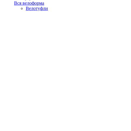
Вся велоформа
Велотуфли