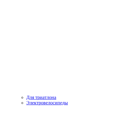
Для триатлона
Электровелосипеды