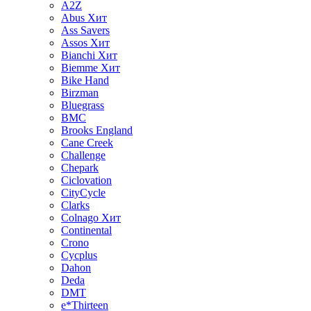
A2Z
Abus
Хит
Ass Savers
Assos
Хит
Bianchi
Хит
Biemme
Хит
Bike Hand
Birzman
Bluegrass
BMC
Brooks England
Cane Creek
Challenge
Chepark
Ciclovation
CityCycle
Clarks
Colnago
Хит
Continental
Crono
Cycplus
Dahon
Deda
DMT
e*Thirteen