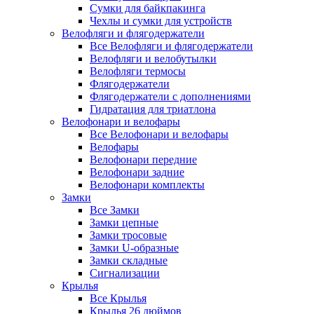
Сумки для байкпакинга
Чехлы и сумки для устройств
Велофляги и флягодержатели
Все Велофляги и флягодержатели
Велофляги и велобутылки
Велофляги термосы
Флягодержатели
Флягодержатели с дополнениями
Гидратация для триатлона
Велофонари и велофары
Все Велофонари и велофары
Велофары
Велофонари передние
Велофонари задние
Велофонари комплекты
Замки
Все Замки
Замки цепные
Замки тросовые
Замки U-образные
Замки складные
Сигнализации
Крылья
Все Крылья
Крылья 26 дюймов