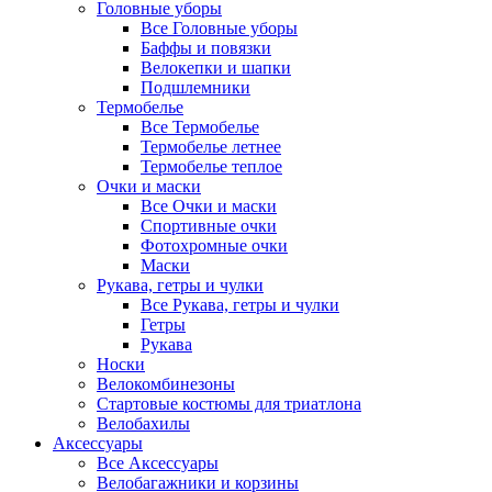
Головные уборы
Все Головные уборы
Баффы и повязки
Велокепки и шапки
Подшлемники
Термобелье
Все Термобелье
Термобелье летнее
Термобелье теплое
Очки и маски
Все Очки и маски
Спортивные очки
Фотохромные очки
Маски
Рукава, гетры и чулки
Все Рукава, гетры и чулки
Гетры
Рукава
Носки
Велокомбинезоны
Стартовые костюмы для триатлона
Велобахилы
Аксессуары
Все Аксессуары
Велобагажники и корзины