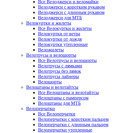
Все Велоджерси и веломайки
Велоджерси с коротким рукавом
Велоджерси с длинным рукавом
Велоджерси для МТБ
Велокуртки и жилеты
Все Велокуртки и жилеты
Велокуртки от ветра
Велокуртки от дождя
Велокуртки утепленные
Веложилеты
Велотрусы и велошорты
Все Велотрусы и велошорты
Велотрусы с лямками
Велотрусы без лямок
Велотрусы лайнеры
Велошорты
Велоштаны и велотайтсы
Все Велоштаны и велотайтсы
Велоштаны с памперсом
Велоштаны для МТБ
Велоперчатки
Все Велоперчатки
Велоперчатки с коротким пальцем
Велоперчатки с длинным пальцем
Велоперчатки утепленные