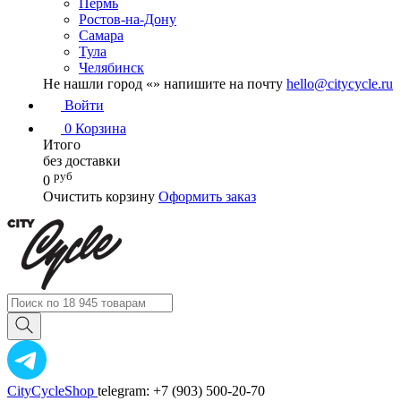
Пермь
Ростов-на-Дону
Самара
Тула
Челябинск
Не нашли город «
» напишите на почту
hello@citycycle.ru
Войти
0
Корзина
Итого
без доставки
руб
0
Очистить корзину
Оформить заказ
CityCycleShop
telegram: +7 (903) 500-20-70