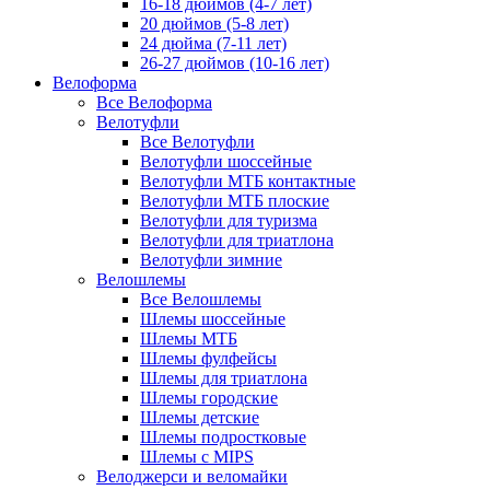
16-18 дюймов (4-7 лет)
20 дюймов (5-8 лет)
24 дюйма (7-11 лет)
26-27 дюймов (10-16 лет)
Велоформа
Все Велоформа
Велотуфли
Все Велотуфли
Велотуфли шоссейные
Велотуфли МТБ контактные
Велотуфли МТБ плоские
Велотуфли для туризма
Велотуфли для триатлона
Велотуфли зимние
Велошлемы
Все Велошлемы
Шлемы шоссейные
Шлемы МТБ
Шлемы фулфейсы
Шлемы для триатлона
Шлемы городские
Шлемы детские
Шлемы подростковые
Шлемы с MIPS
Велоджерси и веломайки