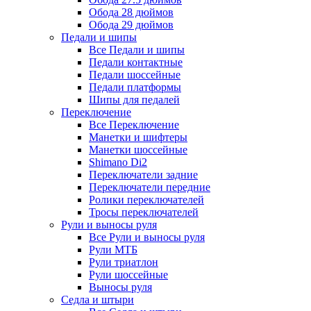
Обода 28 дюймов
Обода 29 дюймов
Педали и шипы
Все Педали и шипы
Педали контактные
Педали шоссейные
Педали платформы
Шипы для педалей
Переключение
Все Переключение
Манетки и шифтеры
Манетки шоссейные
Shimano Di2
Переключатели задние
Переключатели передние
Ролики переключателей
Тросы переключателей
Рули и выносы руля
Все Рули и выносы руля
Рули МТБ
Рули триатлон
Рули шоссейные
Выносы руля
Седла и штыри