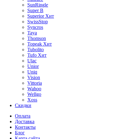
SunRingle
Super B
Superior
Хит
SwissStop
Syncros
Taya
Thomson
Topeak
Хит
Tubolito
Tufo
Хит
Ulac
Unior
Uniq
Vision
Vittoria
Wahoo
Wellgo
Xoss
Скидки
Оплата
Доставка
Контакты
Блог
Карта сайта