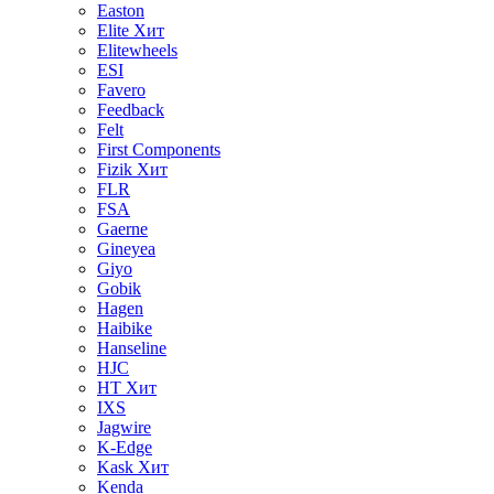
Easton
Elite
Хит
Elitewheels
ESI
Favero
Feedback
Felt
First Components
Fizik
Хит
FLR
FSA
Gaerne
Gineyea
Giyo
Gobik
Hagen
Haibike
Hanseline
HJC
HT
Хит
IXS
Jagwire
K-Edge
Kask
Хит
Kenda