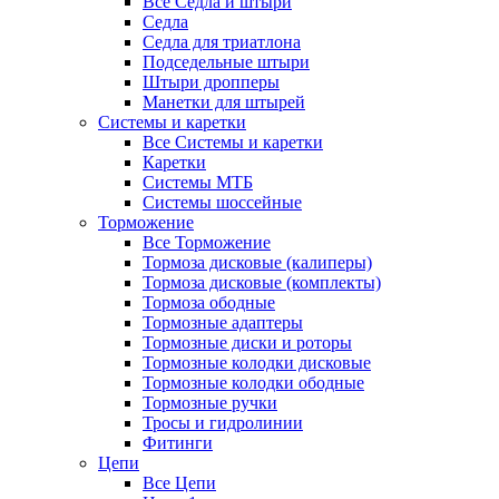
Все Седла и штыри
Седла
Седла для триатлона
Подседельные штыри
Штыри дропперы
Манетки для штырей
Системы и каретки
Все Системы и каретки
Каретки
Системы МТБ
Системы шоссейные
Торможение
Все Торможение
Тормоза дисковые (калиперы)
Тормоза дисковые (комплекты)
Тормоза ободные
Тормозные адаптеры
Тормозные диски и роторы
Тормозные колодки дисковые
Тормозные колодки ободные
Тормозные ручки
Тросы и гидролинии
Фитинги
Цепи
Все Цепи