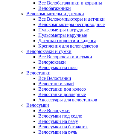
Все Велобагажники и корзины
Велобагажники
Велокомпьютеры и датчики
Все Велокомпьютеры и датчики
Велокомпьютеры беспроводные
Пульсометры нагрудные
Пульсометры наручные
Датчики скорости и каденса
Крепления для велогаджетов
Велорюкзаки и сумки
Все Велорюкзаки и сумки
Велорюкзаки
Велосумки на пояс
Велостанки
Все Велостанки
Велостанки smart
Велостанки под колесо
Велостанки роллерные
Аксессуары для велостанков
Велосумки
Все Велосумки
Велосумки под седло
Велосумки на раму
Велосумки на багажник
Велосумки на руль