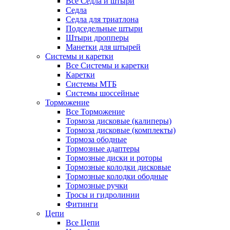
Все Седла и штыри
Седла
Седла для триатлона
Подседельные штыри
Штыри дропперы
Манетки для штырей
Системы и каретки
Все Системы и каретки
Каретки
Системы МТБ
Системы шоссейные
Торможение
Все Торможение
Тормоза дисковые (калиперы)
Тормоза дисковые (комплекты)
Тормоза ободные
Тормозные адаптеры
Тормозные диски и роторы
Тормозные колодки дисковые
Тормозные колодки ободные
Тормозные ручки
Тросы и гидролинии
Фитинги
Цепи
Все Цепи