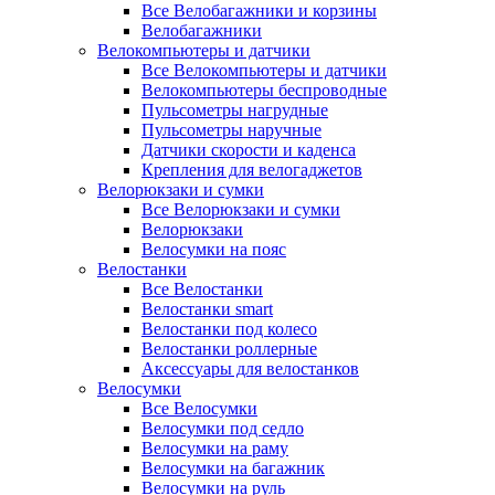
Все Велобагажники и корзины
Велобагажники
Велокомпьютеры и датчики
Все Велокомпьютеры и датчики
Велокомпьютеры беспроводные
Пульсометры нагрудные
Пульсометры наручные
Датчики скорости и каденса
Крепления для велогаджетов
Велорюкзаки и сумки
Все Велорюкзаки и сумки
Велорюкзаки
Велосумки на пояс
Велостанки
Все Велостанки
Велостанки smart
Велостанки под колесо
Велостанки роллерные
Аксессуары для велостанков
Велосумки
Все Велосумки
Велосумки под седло
Велосумки на раму
Велосумки на багажник
Велосумки на руль