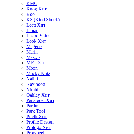
KMC
Knog
Хит
Koo
KS (Kind Shock)
Leatt
Хит
Limar
Lizard Skins
Look
Хит
Magene
Marin
Maxxis
MET
Хит
Moon
Mucky Nutz
Nalini
Navihood
Nimbl
Oakley
Хит
Panaracer
Хит
Pardus
Park Tool
Pirelli
Хит
Profile Design
Prologo
Хит
Prowheel