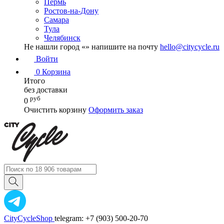
Пермь
Ростов-на-Дону
Самара
Тула
Челябинск
Не нашли город «
» напишите на почту
hello@citycycle.ru
Войти
0
Корзина
Итого
без доставки
руб
0
Очистить корзину
Оформить заказ
CityCycleShop
telegram: +7 (903) 500-20-70