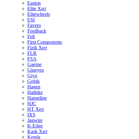
Easton
Elite
Хит
Elitewheels
ESI
Favero
Feedback
Felt
First Components
Fizik
Хит
FLR
FSA
Gaerne
Gineyea
Giyo
Gobik
Hagen
Haibike
Hanseline
HJC
HT
Хит
IXS
Jagwire
K-Edge
Kask
Хит
Kenda