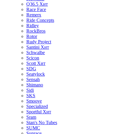
Q36.5
Хит
Race Face
Remerx
Ride Concepts
Ridley
RockBros
Rotor
Rudy Project
Santini
Хит
Schwalbe
Scicon
Scott
Хит
SDG
Seatylock
Sensah
Shimano
Sidi
SKS
Smoove
Specialized
Sportful
Хит
Sram
Stan's No Tubes
SUMC
Sunrace