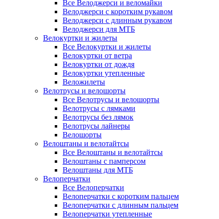
Все Велоджерси и веломайки
Велоджерси с коротким рукавом
Велоджерси с длинным рукавом
Велоджерси для МТБ
Велокуртки и жилеты
Все Велокуртки и жилеты
Велокуртки от ветра
Велокуртки от дождя
Велокуртки утепленные
Веложилеты
Велотрусы и велошорты
Все Велотрусы и велошорты
Велотрусы с лямками
Велотрусы без лямок
Велотрусы лайнеры
Велошорты
Велоштаны и велотайтсы
Все Велоштаны и велотайтсы
Велоштаны с памперсом
Велоштаны для МТБ
Велоперчатки
Все Велоперчатки
Велоперчатки с коротким пальцем
Велоперчатки с длинным пальцем
Велоперчатки утепленные