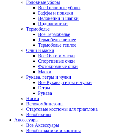
Головные уборы
Все Головные уборы
Баффы и повязки
Велокепки и шапки
Подшлемники
Термобелье
Все Термобелье
Термобелье летнее
Термобелье теплое
Очки и маски
Все Очки и маски
Спортивные очки
Фотохромные очки
Маски
Рукава, гетры и чулки
Все Рукава, гетры и чулки
Гетры
Рукава
Носки
Велокомбинезоны
Стартовые костюмы для триатлона
Велобахилы
Аксессуары
Все Аксессуары
Велобагажники и корзины