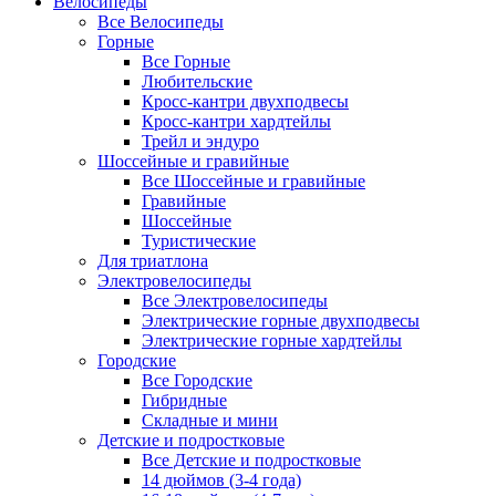
Велосипеды
Все Велосипеды
Горные
Все Горные
Любительские
Кросс-кантри двухподвесы
Кросс-кантри хардтейлы
Трейл и эндуро
Шоссейные и гравийные
Все Шоссейные и гравийные
Гравийные
Шоссейные
Туристические
Для триатлона
Электровелосипеды
Все Электровелосипеды
Электрические горные двухподвесы
Электрические горные хардтейлы
Городские
Все Городские
Гибридные
Складные и мини
Детские и подростковые
Все Детские и подростковые
14 дюймов (3-4 года)