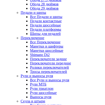
Обода 28 дюймов
Обода 29 дюймов
Педали и шипы
Все Педали и шипы
Педали контактные
Педали шоссейные
Педали платформы
Шипы для педалей
Переключение
Все Переключение
Манетки и шифтеры
Манетки шоссейные
Shimano Di2
Переключатели задние
Переключатели передние
Ролики переключателей
Тросы переключателей
Рули и выносы руля
Все Рули и выносы руля
Рули МТБ
Рули триатлон
Рули шоссейные
Выносы руля
Седла и штыри