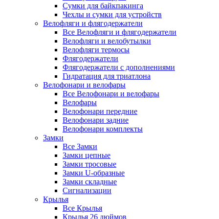
Сумки для байкпакинга
Чехлы и сумки для устройств
Велофляги и флягодержатели
Все Велофляги и флягодержатели
Велофляги и велобутылки
Велофляги термосы
Флягодержатели
Флягодержатели с дополнениями
Гидратация для триатлона
Велофонари и велофары
Все Велофонари и велофары
Велофары
Велофонари передние
Велофонари задние
Велофонари комплекты
Замки
Все Замки
Замки цепные
Замки тросовые
Замки U-образные
Замки складные
Сигнализации
Крылья
Все Крылья
Крылья 26 дюймов