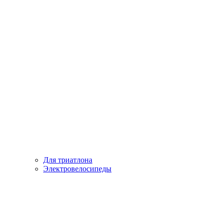
Для триатлона
Электровелосипеды