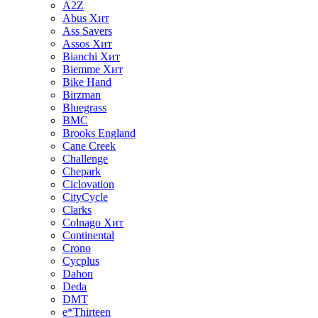
A2Z
Abus
Хит
Ass Savers
Assos
Хит
Bianchi
Хит
Biemme
Хит
Bike Hand
Birzman
Bluegrass
BMC
Brooks England
Cane Creek
Challenge
Chepark
Ciclovation
CityCycle
Clarks
Colnago
Хит
Continental
Crono
Cycplus
Dahon
Deda
DMT
e*Thirteen