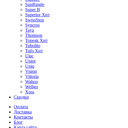
SunRingle
Super B
Superior
Хит
SwissStop
Syncros
Taya
Thomson
Topeak
Хит
Tubolito
Tufo
Хит
Ulac
Unior
Uniq
Vision
Vittoria
Wahoo
Wellgo
Xoss
Скидки
Оплата
Доставка
Контакты
Блог
Карта сайта