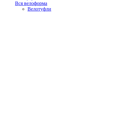
Вся велоформа
Велотуфли