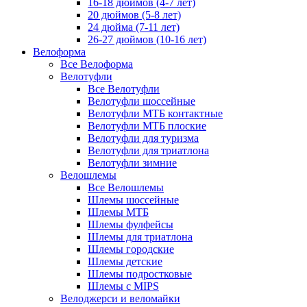
16-18 дюймов (4-7 лет)
20 дюймов (5-8 лет)
24 дюйма (7-11 лет)
26-27 дюймов (10-16 лет)
Велоформа
Все Велоформа
Велотуфли
Все Велотуфли
Велотуфли шоссейные
Велотуфли МТБ контактные
Велотуфли МТБ плоские
Велотуфли для туризма
Велотуфли для триатлона
Велотуфли зимние
Велошлемы
Все Велошлемы
Шлемы шоссейные
Шлемы МТБ
Шлемы фулфейсы
Шлемы для триатлона
Шлемы городские
Шлемы детские
Шлемы подростковые
Шлемы с MIPS
Велоджерси и веломайки