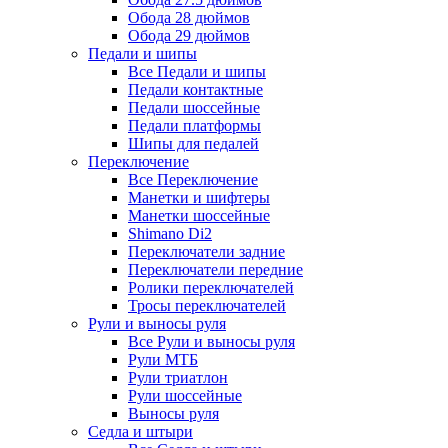
Обода 28 дюймов
Обода 29 дюймов
Педали и шипы
Все Педали и шипы
Педали контактные
Педали шоссейные
Педали платформы
Шипы для педалей
Переключение
Все Переключение
Манетки и шифтеры
Манетки шоссейные
Shimano Di2
Переключатели задние
Переключатели передние
Ролики переключателей
Тросы переключателей
Рули и выносы руля
Все Рули и выносы руля
Рули МТБ
Рули триатлон
Рули шоссейные
Выносы руля
Седла и штыри