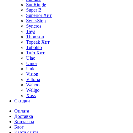
SunRingle
Super B
Superior
Хит
SwissStop
Syncros
Taya
Thomson
Topeak
Хит
Tubolito
Tufo
Хит
Ulac
Unior
Uniq
Vision
Vittoria
Wahoo
Wellgo
Xoss
Скидки
Оплата
Доставка
Контакты
Блог
Карта сайта