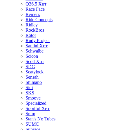
Q36.5
Хит
Race Face
Remerx
Ride Concepts
Ridley
RockBros
Rotor
Rudy Project
Santini
Хит
Schwalbe
Scicon
Scott
Хит
SDG
Seatylock
Sensah
Shimano
Sidi
SKS
Smoove
Specialized
Sportful
Хит
Sram
Stan's No Tubes
SUMC
Sunrace