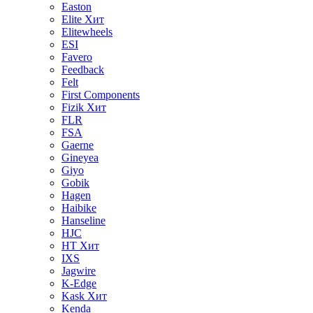
Easton
Elite
Хит
Elitewheels
ESI
Favero
Feedback
Felt
First Components
Fizik
Хит
FLR
FSA
Gaerne
Gineyea
Giyo
Gobik
Hagen
Haibike
Hanseline
HJC
HT
Хит
IXS
Jagwire
K-Edge
Kask
Хит
Kenda