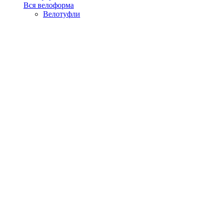
Вся велоформа
Велотуфли