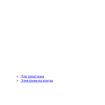
Для триатлона
Электровелосипеды