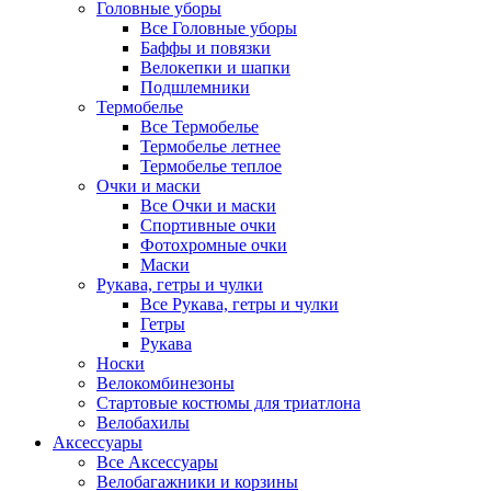
Головные уборы
Все Головные уборы
Баффы и повязки
Велокепки и шапки
Подшлемники
Термобелье
Все Термобелье
Термобелье летнее
Термобелье теплое
Очки и маски
Все Очки и маски
Спортивные очки
Фотохромные очки
Маски
Рукава, гетры и чулки
Все Рукава, гетры и чулки
Гетры
Рукава
Носки
Велокомбинезоны
Стартовые костюмы для триатлона
Велобахилы
Аксессуары
Все Аксессуары
Велобагажники и корзины