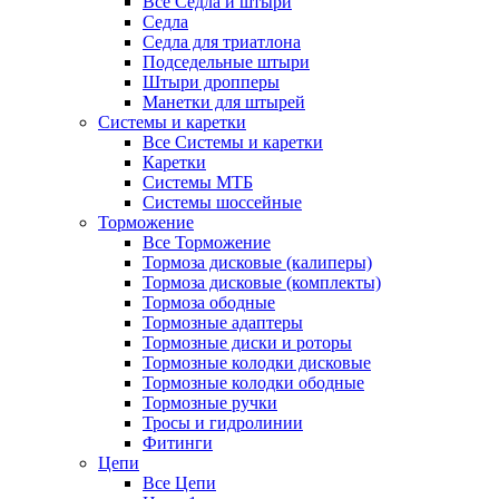
Все Седла и штыри
Седла
Седла для триатлона
Подседельные штыри
Штыри дропперы
Манетки для штырей
Системы и каретки
Все Системы и каретки
Каретки
Системы МТБ
Системы шоссейные
Торможение
Все Торможение
Тормоза дисковые (калиперы)
Тормоза дисковые (комплекты)
Тормоза ободные
Тормозные адаптеры
Тормозные диски и роторы
Тормозные колодки дисковые
Тормозные колодки ободные
Тормозные ручки
Тросы и гидролинии
Фитинги
Цепи
Все Цепи