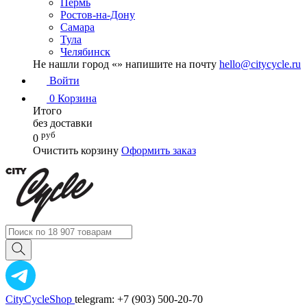
Пермь
Ростов-на-Дону
Самара
Тула
Челябинск
Не нашли город «
» напишите на почту
hello@citycycle.ru
Войти
0
Корзина
Итого
без доставки
руб
0
Очистить корзину
Оформить заказ
CityCycleShop
telegram: +7 (903) 500-20-70