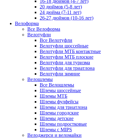
16-18 дюймов (4-7 лет)
20 дюймов (5-8 лет)
24 дюйма (7-11 лет)
26-27 дюймов (10-16 лет)
Велоформа
Все Велоформа
Велотуфли
Все Велотуфли
Велотуфли шоссейные
Велотуфли МТБ контактные
Велотуфли МТБ плоские
Велотуфли для туризма
Велотуфли для триатлона
Велотуфли зимние
Велошлемы
Все Велошлемы
Шлемы шоссейные
Шлемы МТБ
Шлемы фулфейсы
Шлемы для триатлона
Шлемы городские
Шлемы детские
Шлемы подростковые
Шлемы с MIPS
Велоджерси и веломайки