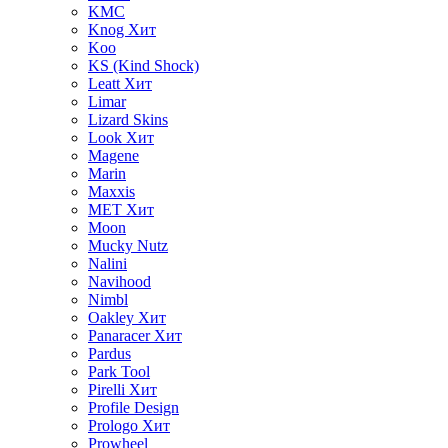
KMC
Knog
Хит
Koo
KS (Kind Shock)
Leatt
Хит
Limar
Lizard Skins
Look
Хит
Magene
Marin
Maxxis
MET
Хит
Moon
Mucky Nutz
Nalini
Navihood
Nimbl
Oakley
Хит
Panaracer
Хит
Pardus
Park Tool
Pirelli
Хит
Profile Design
Prologo
Хит
Prowheel