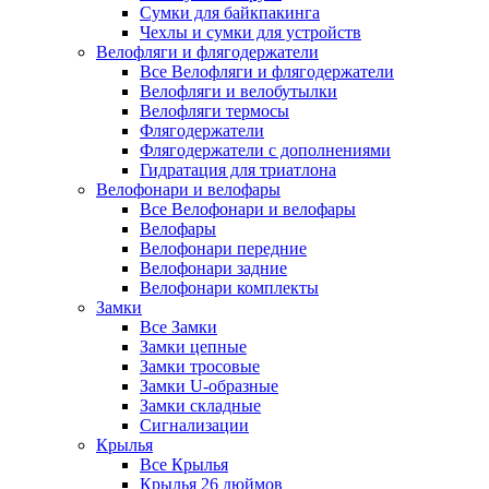
Сумки для байкпакинга
Чехлы и сумки для устройств
Велофляги и флягодержатели
Все Велофляги и флягодержатели
Велофляги и велобутылки
Велофляги термосы
Флягодержатели
Флягодержатели с дополнениями
Гидратация для триатлона
Велофонари и велофары
Все Велофонари и велофары
Велофары
Велофонари передние
Велофонари задние
Велофонари комплекты
Замки
Все Замки
Замки цепные
Замки тросовые
Замки U-образные
Замки складные
Сигнализации
Крылья
Все Крылья
Крылья 26 дюймов