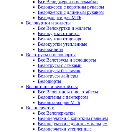
Все Велоджерси и веломайки
Велоджерси с коротким рукавом
Велоджерси с длинным рукавом
Велоджерси для МТБ
Велокуртки и жилеты
Все Велокуртки и жилеты
Велокуртки от ветра
Велокуртки от дождя
Велокуртки утепленные
Веложилеты
Велотрусы и велошорты
Все Велотрусы и велошорты
Велотрусы с лямками
Велотрусы без лямок
Велотрусы лайнеры
Велошорты
Велоштаны и велотайтсы
Все Велоштаны и велотайтсы
Велоштаны с памперсом
Велоштаны для МТБ
Велоперчатки
Все Велоперчатки
Велоперчатки с коротким пальцем
Велоперчатки с длинным пальцем
Велоперчатки утепленные