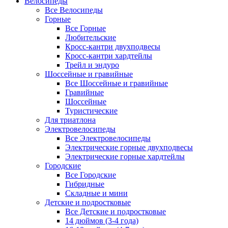
Велосипеды
Все Велосипеды
Горные
Все Горные
Любительские
Кросс-кантри двухподвесы
Кросс-кантри хардтейлы
Трейл и эндуро
Шоссейные и гравийные
Все Шоссейные и гравийные
Гравийные
Шоссейные
Туристические
Для триатлона
Электровелосипеды
Все Электровелосипеды
Электрические горные двухподвесы
Электрические горные хардтейлы
Городские
Все Городские
Гибридные
Складные и мини
Детские и подростковые
Все Детские и подростковые
14 дюймов (3-4 года)