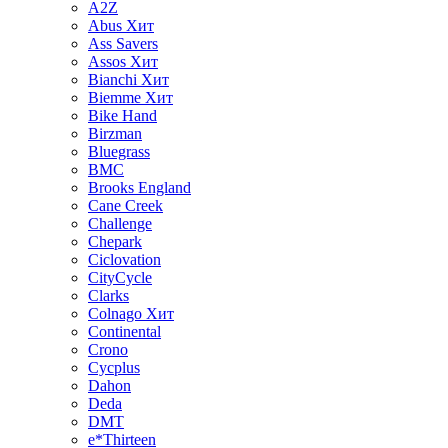
A2Z
Abus
Хит
Ass Savers
Assos
Хит
Bianchi
Хит
Biemme
Хит
Bike Hand
Birzman
Bluegrass
BMC
Brooks England
Cane Creek
Challenge
Chepark
Ciclovation
CityCycle
Clarks
Colnago
Хит
Continental
Crono
Cycplus
Dahon
Deda
DMT
e*Thirteen