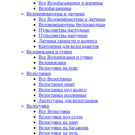
Все Велобагажники и корзины
Велобагажники
Велокомпьютеры и датчики
Все Велокомпьютеры и датчики
Велокомпьютеры беспроводные
Пульсометры нагрудные
Пульсометры наручные
Датчики скорости и каденса
Крепления для велогаджетов
Велорюкзаки и сумки
Все Велорюкзаки и сумки
Велорюкзаки
Велосумки на пояс
Велостанки
Все Велостанки
Велостанки smart
Велостанки под колесо
Велостанки роллерные
Аксессуары для велостанков
Велосумки
Все Велосумки
Велосумки под седло
Велосумки на раму
Велосумки на багажник
Велосумки на руль