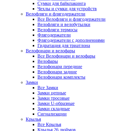
Сумки для байкпакинга
Чехлы и сумки для устройств
Велофляги и флягодержатели
Все Велофляги и флягодержатели
Велофляги и велобутылки
Велофляги термосы
Флягодержатели
Флягодержатели с дополнениями
Гидратация для триатлона
Велофонари и велофары
Все Велофонари и велофары
Велофары
Велофонари передние
Велофонари задние
Велофонари комплекты
Замки
Все Замки
Замки цепные
Замки тросовые
Замки U-образные
Замки складные
Сигнализации
Крылья
Все Крылья
Крылья 26 дюймов