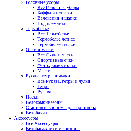
Головные уборы
Все Головные уборы
Баффы и повязки
Велокепки и шапки
Подшлемники
Термобелье
Все Термобелье
Термобелье летнее
Термобелье теплое
Очки и маски
Все Очки и маски
Спортивные очки
Фотохромные очки
Маски
Рукава, гетры и чулки
Все Рукава, гетры и чулки
Гетры
Рукава
Носки
Велокомбинезоны
Стартовые костюмы для триатлона
Велобахилы
Аксессуары
Все Аксессуары
Велобагажники и корзины