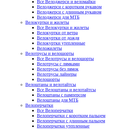
Все Велоджерси и веломайки
Велоджерси с коротким рукавом
Велоджерси с длинным рукавом
Велоджерси для МТБ
Велокуртки и жилеты
Все Велокуртки и жилеты
Велокуртки от ветра
Велокуртки от дождя
Велокуртки утепленные
Веложилеты
Велотрусы и велошорты
Все Велотрусы и велошорты
Велотрусы с лямками
Велотрусы без лямок
Велотрусы лайнеры
Велошорты
Велоштаны и велотайтсы
Все Велоштаны и велотайтсы
Велоштаны с памперсом
Велоштаны для МТБ
Велоперчатки
Все Велоперчатки
Велоперчатки с коротким пальцем
Велоперчатки с длинным пальцем
Велоперчатки утепленные