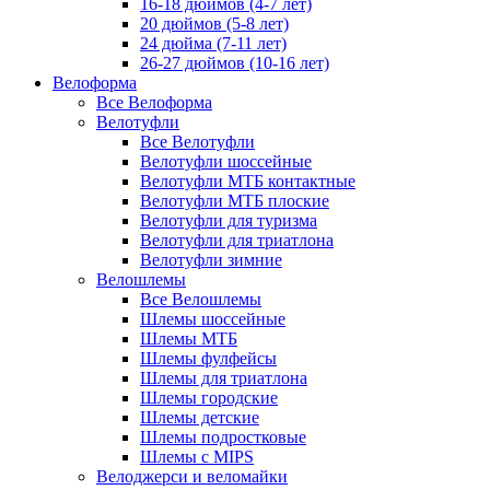
16-18 дюймов (4-7 лет)
20 дюймов (5-8 лет)
24 дюйма (7-11 лет)
26-27 дюймов (10-16 лет)
Велоформа
Все Велоформа
Велотуфли
Все Велотуфли
Велотуфли шоссейные
Велотуфли МТБ контактные
Велотуфли МТБ плоские
Велотуфли для туризма
Велотуфли для триатлона
Велотуфли зимние
Велошлемы
Все Велошлемы
Шлемы шоссейные
Шлемы МТБ
Шлемы фулфейсы
Шлемы для триатлона
Шлемы городские
Шлемы детские
Шлемы подростковые
Шлемы с MIPS
Велоджерси и веломайки