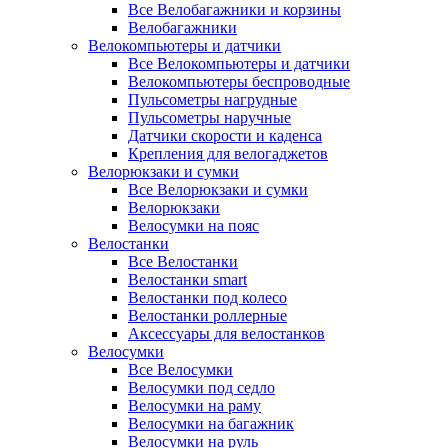
Все Велобагажники и корзины
Велобагажники
Велокомпьютеры и датчики
Все Велокомпьютеры и датчики
Велокомпьютеры беспроводные
Пульсометры нагрудные
Пульсометры наручные
Датчики скорости и каденса
Крепления для велогаджетов
Велорюкзаки и сумки
Все Велорюкзаки и сумки
Велорюкзаки
Велосумки на пояс
Велостанки
Все Велостанки
Велостанки smart
Велостанки под колесо
Велостанки роллерные
Аксессуары для велостанков
Велосумки
Все Велосумки
Велосумки под седло
Велосумки на раму
Велосумки на багажник
Велосумки на руль