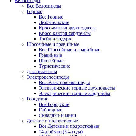
Велосипеды
Все Велосипеды
Горные
Все Горные
Любительские
Кросс-кантри двухподвесы
Кросс-кантри хардтейлы
Трейл и эндуро
Шоссейные и гравийные
Все Шоссейные и гравийные
Гравийные
Шоссейные
Туристические
Для триатлона
Электровелосипеды
Все Электровелосипеды
Электрические горные двухподвесы
Электрические горные хардтейлы
Городские
Все Городские
Гибридные
Складные и мини
Детские и подростковые
Все Детские и подростковые
14 дюймов (3-4 года)